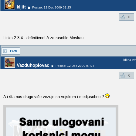
kljift
Poslao: 12 Dec 2009 01:25
0
Links 2 3 4 - definitivno! A za rusofile Moskau.
Profil
Idi na vr
Vazduhoplovac
Poslao: 12 Dec 2009 07:27
0
A i šta nas drugo više vezuje sa vojskom i medjusobno ?