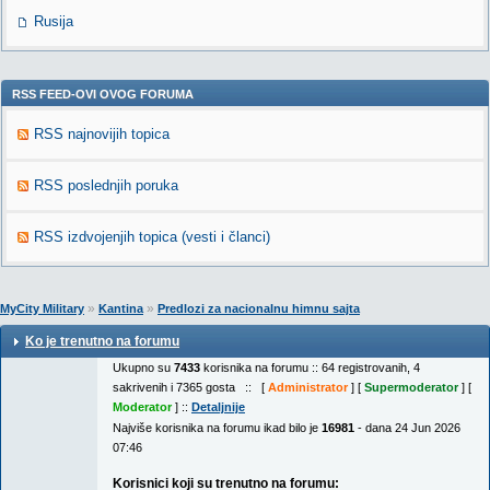
Rusija
RSS FEED-OVI OVOG FORUMA
RSS najnovijih topica
RSS poslednjih poruka
RSS izdvojenjih topica (vesti i članci)
»
»
MyCity Military
Kantina
Predlozi za nacionalnu himnu sajta
Ko je trenutno na forumu
Ukupno su
7433
korisnika na forumu :: 64 registrovanih, 4
sakrivenih i 7365 gosta :: [
Administrator
] [
Supermoderator
] [
Moderator
] ::
Detaljnije
Najviše korisnika na forumu ikad bilo je
16981
- dana 24 Jun 2026
07:46
Korisnici koji su trenutno na forumu: