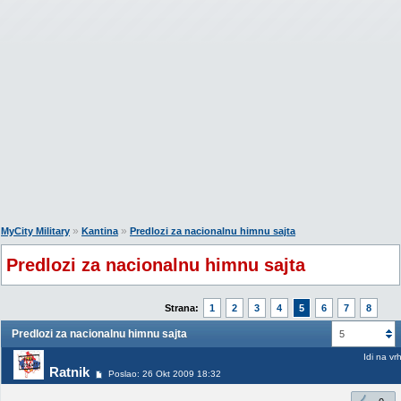
»
»
MyCity Military
Kantina
Predlozi za nacionalnu himnu sajta
Predlozi za nacionalnu himnu sajta
Strana:
1
2
3
4
5
6
7
8
Predlozi za nacionalnu himnu sajta
5
Idi na vr
Ratnik
Poslao: 26 Okt 2009 18:32