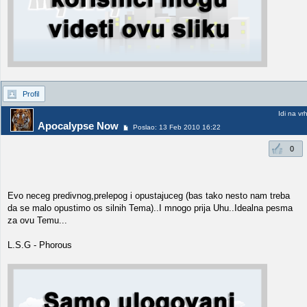
Profil
Idi na vr
Apocalypse Now
Poslao: 13 Feb 2010 16:22
0
Evo neceg predivnog,prelepog i opustajuceg (bas tako nesto nam treba
da se malo opustimo os silnih Tema)..I mnogo prija Uhu..Idealna pesma
za ovu Temu...
L.S.G - Phorous