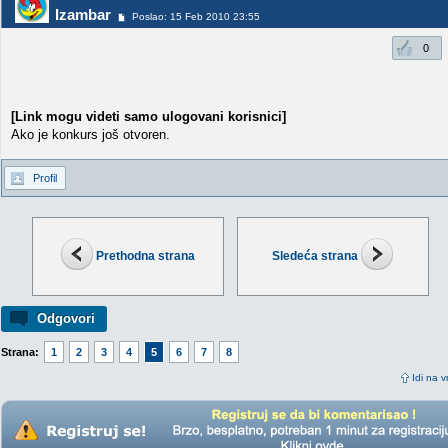
Izambar
Poslao: 15 Feb 2010 23:55
0
[Link mogu videti samo ulogovani korisnici]
Ako je konkurs još otvoren.
Profil
Prethodna strana
Sledeća strana
Odgovori
Strana:
1
2
3
4
5
6
7
8
Idi na v