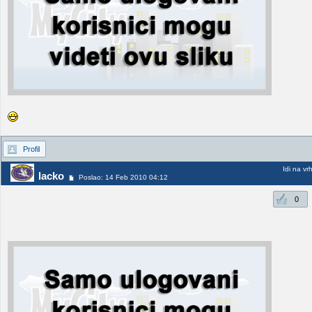
Profil
Idi na vr
lacko
Poslao: 14 Feb 2010 04:12
0