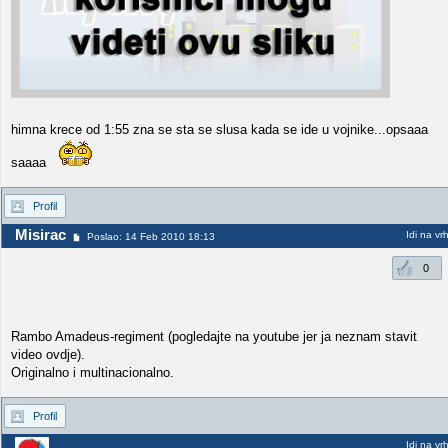
himna krece od 1:55 zna se sta se slusa kada se ide u vojnike...opsaaa
saaaa
Profil
Misirac
Idi na vr
Poslao: 14 Feb 2010 18:13
0
Rambo Amadeus-regiment (pogledajte na youtube jer ja neznam stavit
video ovdje).
Originalno i multinacionalno.
Profil
Idi na vr