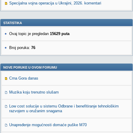
Specijalna vojna operacija u Ukrajini, 2026. komentari
STATISTIKA
Ovaj topic je pregledan
15629 puta
Broj poruka:
76
NOVE PORUKE U OVOM FORUMU
Crna Gora danas
Muzika koju trenutno slušam
Low cost solucije u sistemu Odbrane i benefitiranje tehnološkim
razvojem u oružanim snagama
Unapređenje mogućnosti domaće puške M70