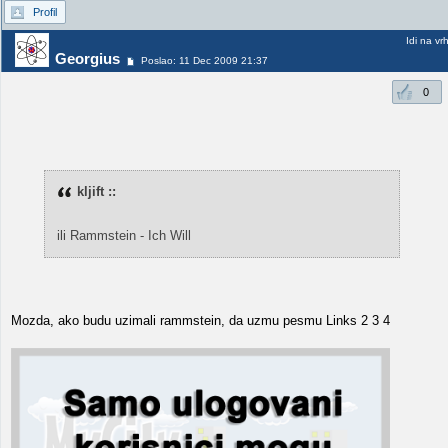
Profil
Idi na vr
Georgius
Poslao: 11 Dec 2009 21:37
0
kljift ::
ili Rammstein - Ich Will
Mozda, ako budu uzimali rammstein, da uzmu pesmu Links 2 3 4