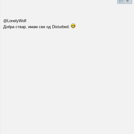
0
@LonelyWolf
Добра ствар, имам све од Disturbed.