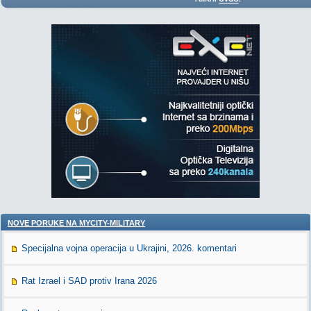
NOVE PORUKE NA MYCITY-MILITARY
Specijalna vojna operacija u Ukrajini, 2026. komentari
Rat Izrael i SAD protiv Irana 2026