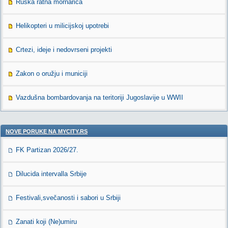
Ruska ratna mornarica
Helikopteri u milicijskoj upotrebi
Crtezi, ideje i nedovrseni projekti
Zakon o oružju i municiji
Vazdušna bombardovanja na teritoriji Jugoslavije u WWII
NOVE PORUKE NA MYCITY.RS
FK Partizan 2026/27.
Dilucida intervalla Srbije
Festivali,svečanosti i sabori u Srbiji
Zanati koji (Ne)umiru