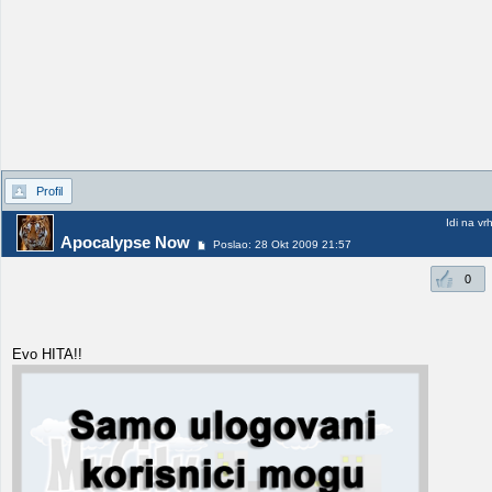
Profil
Idi na vr
Apocalypse Now
Poslao: 28 Okt 2009 21:57
0
Evo HITA!!