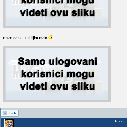
a sad da se uozbiljim malo
Profil
Idi na vr