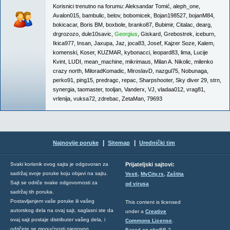
Korisnici trenutno na forumu:
Aleksandar Tomić
,
aleph_one
,
Avalon015
,
bambulic
,
belov
,
bobomicek
,
Bojan198527
,
bojanM84
,
bokicacar
,
Boris BM
,
boxbole
,
branko87
,
Bubimir
,
Citalac
,
dearg
,
drgrozozo
,
dule10savic
,
Georgius
,
Giskard
,
Grebostrek
,
iceburn
,
Ikica977
,
Insan
,
Jaxupa
,
Jaz
,
joca83
,
Josef
,
Kajzer Soze
,
Kalem
,
komenski
,
Koser
,
KUZMAR
,
kybonacci
,
leopard83
,
lima
,
Lucije
Kvint
,
LUDI
,
mean_machine
,
mikrimaus
,
Milan A. Nikolic
,
milenko
crazy north
,
MiloradKomadic
,
MiroslavD
,
nazgul75
,
Nobunaga
,
perko91
,
ping15
,
predragc
,
repac
,
Sharpshooter
,
Sky diver 29
,
strn
,
synergia
,
taomaster
,
tooljan
,
Vanderx
,
VJ
,
vladaa012
,
vrag81
,
vrlenija
,
vuksa72
,
zdrebac
,
ZetaMan
,
79693
|
|
Najnovije poruke
Sitemap
Urednički tim
Svaki korisnik ovog sajta je odgovoran za
Prijateljski sajtovi:
,
,
sadržaj svoje poruke koju objavi na sajtu.
Vesti
MyCity.rs
Zaštita
Sajt se odriče svake odgovornosti za
od virusa
sadržaj tih poruka.
Postavljanjem vaše poruke ili vašeg
This content is licensed
autorskog dela na ovaj sajt, saglasni ste da
under a
Creative
ovaj sajt postaje distributer vašeg dela, i
Commons License
.
odričete se mogućnosti njegovog
Based on phpBB 2,