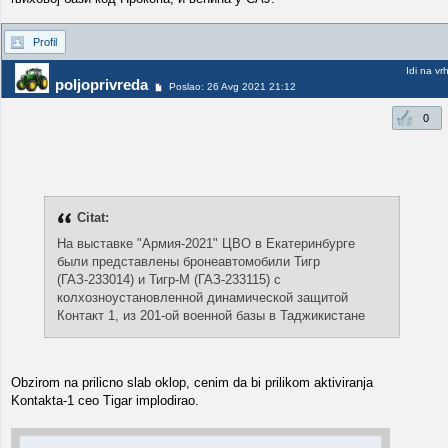
Profil
Idi na vr
poljoprivreda
Poslao: 26 Avg 2021 21:12
0
Citat:
На выставке "Армия-2021" ЦВО в Екатеринбурге
были представлены бронеавтомобили Тигр
(ГАЗ-233014) и Тигр-М (ГАЗ-233115) с
колхозноустановленной динамической защитой
Контакт 1, из 201-ой военной базы в Таджикистане
Obzirom na prilicno slab oklop, cenim da bi prilikom aktiviranja
Kontakta-1 ceo Tigar implodirao.