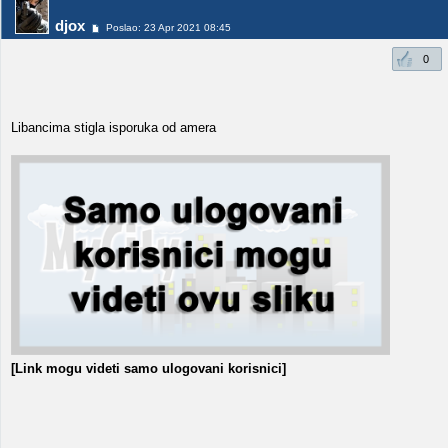
djox
Poslao: 23 Apr 2021 08:45
0
Libancima stigla isporuka od amera
[Link mogu videti samo ulogovani korisnici]