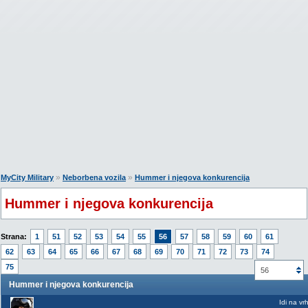
»
»
MyCity Military
Neborbena vozila
Hummer i njegova konkurencija
Hummer i njegova konkurencija
Strana:
1
51
52
53
54
55
56
57
58
59
60
61
62
63
64
65
66
67
68
69
70
71
72
73
74
75
56
Hummer i njegova konkurencija
Idi na vr