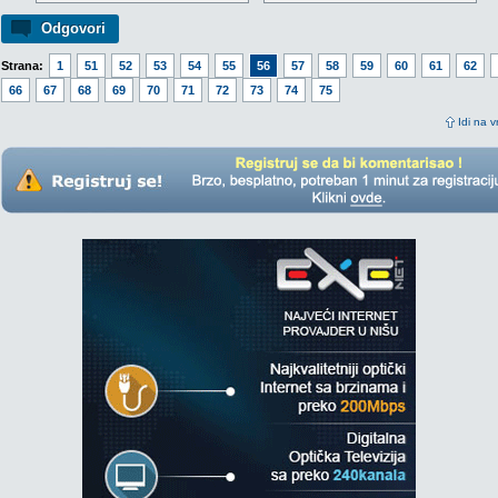
Odgovori
Strana:
1
51
52
53
54
55
56
57
58
59
60
61
62
66
67
68
69
70
71
72
73
74
75
Idi na v