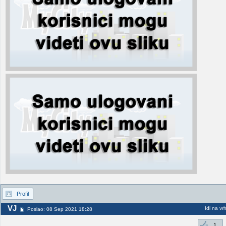
Profil
VJ
Idi na vr
Poslao: 08 Sep 2021 18:28
1