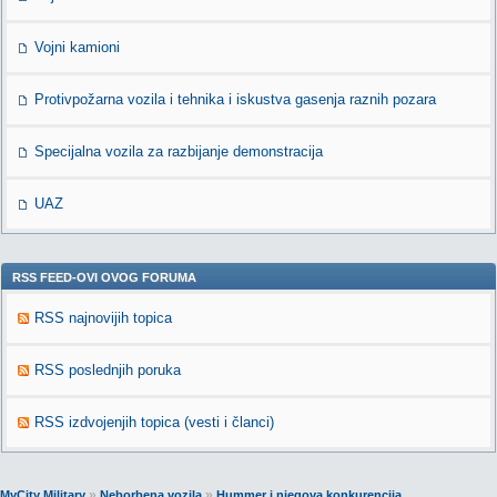
Vojni kamioni
Protivpožarna vozila i tehnika i iskustva gasenja raznih pozara
Specijalna vozila za razbijanje demonstracija
UAZ
RSS FEED-OVI OVOG FORUMA
RSS najnovijih topica
RSS poslednjih poruka
RSS izdvojenjih topica (vesti i članci)
»
»
MyCity Military
Neborbena vozila
Hummer i njegova konkurencija