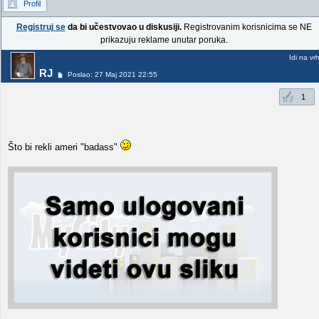
Profil
Registruj se
da bi učestvovao u diskusiji.
Registrovanim korisnicima se NE
prikazuju reklame unutar poruka.
Idi na vr
RJ
Poslao: 27 Maj 2021 22:55
1
Što bi rekli ameri "badass"