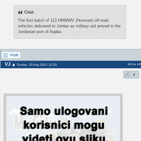
Citat:
The first batch of 113 HMMWV (Humvee) off-road
vehicles delivered to Jordan as military aid arrived in the
Jordanian port of Aqaba.
Profil
VJ
Idi na vr
Poslao: 25 Avg 2021 12:35
2