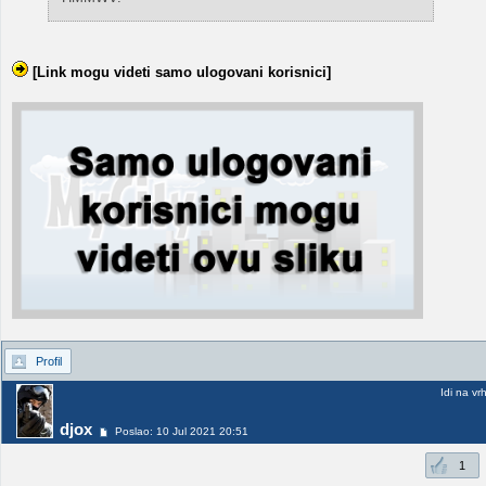
[Link mogu videti samo ulogovani korisnici]
Profil
Idi na vr
djox
Poslao: 10 Jul 2021 20:51
1