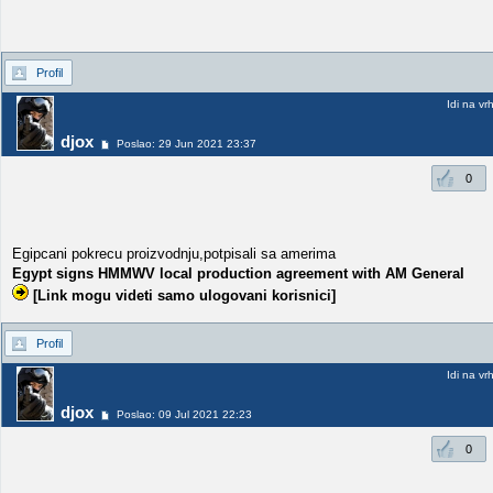
Profil
Idi na vr
djox
Poslao: 29 Jun 2021 23:37
0
Egipcani pokrecu proizvodnju,potpisali sa amerima
Egypt signs HMMWV local production agreement with AM General
[Link mogu videti samo ulogovani korisnici]
Profil
Idi na vr
djox
Poslao: 09 Jul 2021 22:23
0