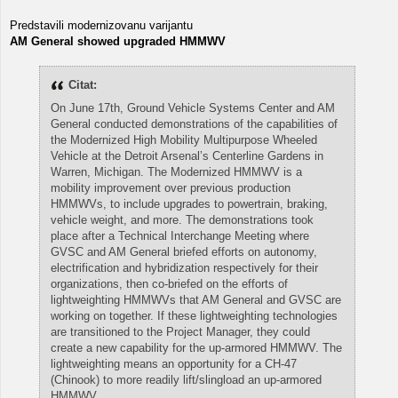
Predstavili modernizovanu varijantu
AM General showed upgraded HMMWV
Citat:
On June 17th, Ground Vehicle Systems Center and AM
General conducted demonstrations of the capabilities of
the Modernized High Mobility Multipurpose Wheeled
Vehicle at the Detroit Arsenal’s Centerline Gardens in
Warren, Michigan. The Modernized HMMWV is a
mobility improvement over previous production
HMMWVs, to include upgrades to powertrain, braking,
vehicle weight, and more. The demonstrations took
place after a Technical Interchange Meeting where
GVSC and AM General briefed efforts on autonomy,
electrification and hybridization respectively for their
organizations, then co-briefed on the efforts of
lightweighting HMMWVs that AM General and GVSC are
working on together. If these lightweighting technologies
are transitioned to the Project Manager, they could
create a new capability for the up-armored HMMWV. The
lightweighting means an opportunity for a CH-47
(Chinook) to more readily lift/slingload an up-armored
HMMWV.