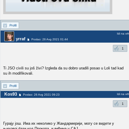
Profil
Idi na vr
yrraf
Poslao: 26 Avg 2021 01:44
1
Ti JSO civili su još živi? Izgleda da su dobro uradili posao u Loli tad kad
su ih modifikovali.
Profil
Kos93
Idi na vr
Poslao: 26 Avg 2021 09:23
1
Гурају још. Има их неколико у Жандармерији, могу се видети у
њиховој бази код Прокопа, и већина у САЈ.