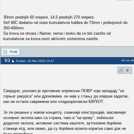
30mm prednjih 60 stepeni, 14.5 prednjih 270 stepeni.
Strf 90C dodatno od stare kumulativne kalibra do 73mm i probojnosti do
350-400mm.
Sa krova se otvara i Namer, nema i tesko da ce biti zastite od
kumulativne sa krova osim aktivnim sistemima zastite.
Profil
VJ
Idi na vr
Poslao: 16 Mar 2025 14:47
0
Свеједно, уколико је противник опремљен ПОВР које нападају "из
горњег ракурса" или дроновима, он није у стању да изврши задатак,
као ни остали савремени или хладноратовски БВП/ОТ.
Је ли решење у новом концепту, снажније конструкције, масивнијег
основног оклопа како са страна, тако и "на крову", озбиљног
додатног оклопа, активних система заштите, аутономне борбене
станице итд, или овако, да су борбена возила корисна само док не
буду примећена.