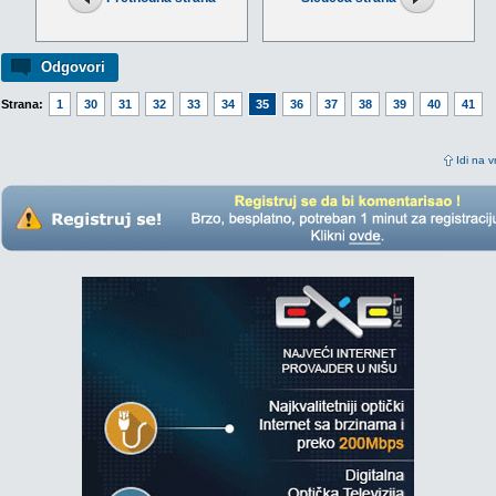
Odgovori
Strana:
1
30
31
32
33
34
35
36
37
38
39
40
41
Idi na v