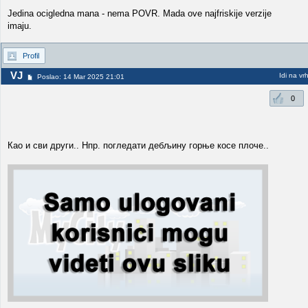
Jedina ocigledna mana - nema POVR. Mada ove najfriskije verzije
imaju.
Profil
VJ
Idi na vr
Poslao: 14 Mar 2025 21:01
0
Као и сви други.. Нпр. погледати дебљину горње косе плоче..