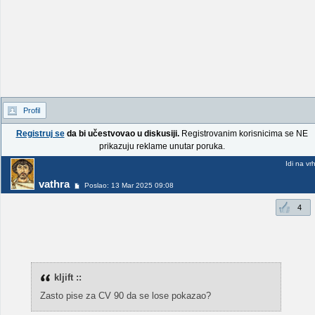
Profil
Registruj se
da bi učestvovao u diskusiji.
Registrovanim korisnicima se NE
prikazuju reklame unutar poruka.
Idi na vr
vathra
Poslao: 13 Mar 2025 09:08
4
kljift ::
Zasto pise za CV 90 da se lose pokazao?