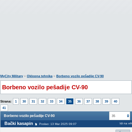
»
»
MyCity Military
Oklopna tehnika
Borbeno vozilo pešadije CV-90
Borbeno vozilo pešadije CV-90
Strana:
1
30
31
32
33
34
35
36
37
38
39
40
41
Borbeno vozilo pešadije CV-90
35
Bački kasapin
Idi na vr
Poslao: 13 Mar 2025 09:07