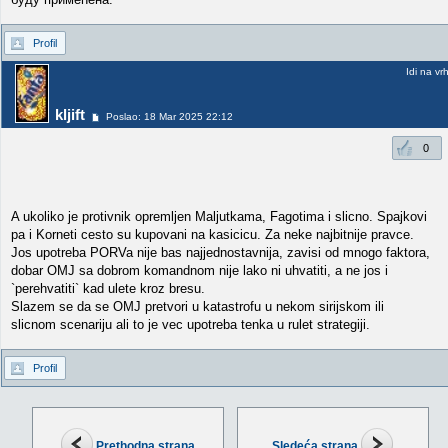
Profil
Idi na vr
kljift
Poslao: 18 Mar 2025 22:12
0
A ukoliko je protivnik opremljen Maljutkama, Fagotima i slicno. Spajkovi
pa i Korneti cesto su kupovani na kasicicu. Za neke najbitnije pravce.
Jos upotreba PORVa nije bas najjednostavnija, zavisi od mnogo faktora,
dobar OMJ sa dobrom komandnom nije lako ni uhvatiti, a ne jos i
`perehvatiti` kad ulete kroz bresu.
Slazem se da se OMJ pretvori u katastrofu u nekom sirijskom ili
slicnom scenariju ali to je vec upotreba tenka u rulet strategiji.
Profil
Prethodna strana
Sledeća strana