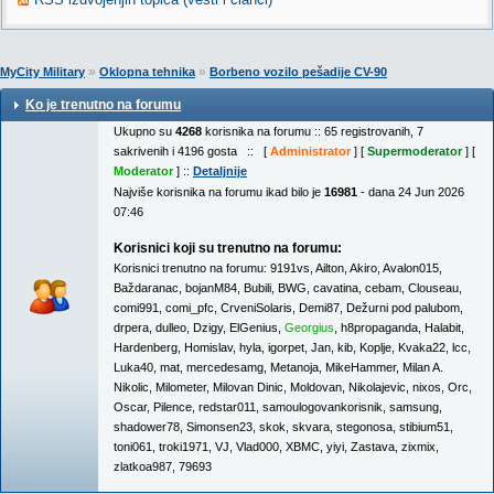
»
»
MyCity Military
Oklopna tehnika
Borbeno vozilo pešadije CV-90
Ko je trenutno na forumu
Ukupno su
4268
korisnika na forumu :: 65 registrovanih, 7
sakrivenih i 4196 gosta :: [
Administrator
] [
Supermoderator
] [
Moderator
] ::
Detaljnije
Najviše korisnika na forumu ikad bilo je
16981
- dana 24 Jun 2026
07:46
Korisnici koji su trenutno na forumu:
Korisnici trenutno na forumu:
9191vs
,
Ailton
,
Akiro
,
Avalon015
,
Baždaranac
,
bojanM84
,
Bubili
,
BWG
,
cavatina
,
cebam
,
Clouseau
,
comi991
,
comi_pfc
,
CrveniSolaris
,
Demi87
,
Dežurni pod palubom
,
drpera
,
dulleo
,
Dzigy
,
ElGenius
,
Georgius
,
h8propaganda
,
Halabit
,
Hardenberg
,
Homislav
,
hyla
,
igorpet
,
Jan
,
kib
,
Koplje
,
Kvaka22
,
lcc
,
Luka40
,
mat
,
mercedesamg
,
Metanoja
,
MikeHammer
,
Milan A.
Nikolic
,
Milometer
,
Milovan Dinic
,
Moldovan
,
Nikolajevic
,
nixos
,
Orc
,
Oscar
,
Pilence
,
redstar011
,
samoulogovankorisnik
,
samsung
,
shadower78
,
Simonsen23
,
skok
,
skvara
,
stegonosa
,
stibium51
,
toni061
,
troki1971
,
VJ
,
Vlad000
,
XBMC
,
yiyi
,
Zastava
,
zixmix
,
zlatkoa987
,
79693