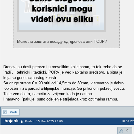
Може ли заштити посаду од дронова или ПОВР?
Dronovi su dosli prebrzo i u prevelikim kolicinama, to tek treba da se
`radi`. I tehnicki i takticki. PORV je vec kapitalno sredstvo, a bitna je i
koja se generacija istog koristi.
Sa druge strane CV 90 stiti od 14,5mm do 30mm, vjerovatno je dobro
`oblozen` i za parcad artiljerijske municije. Sa prilicnom pokretljivoscu.
To je vec dosta, narocito za vrijeme kada je nastao.
I naravno, `pakuje` puno odeljenje strijelaca kroz optimalnu rampu.
Profil
bojank
Idi na vr
Poslao: 15 Mar 2025 23:00
0