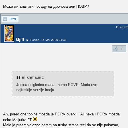
Може ли заштити посаду од дронова или ПОВР?
Profil
Idi na vr
kljift
Poslao: 15 Mar 2025 21:48
1
mikrimaus ::
Jedina ocigledna mana - nema POVR. Mada ove
najfriskije verzije imaju.
Ah, pored one topine mozda je PORV overkill. Ali neka i PORV mozda
neka Maljutka 2T
Malo je preambiciozno barem sa ruske strane reci da se nije pokazao,