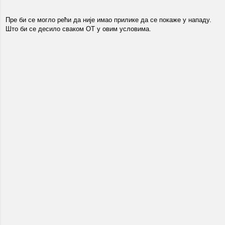
Пре би се могло рећи да није имао прилике да се покаже у нападу.
Што би се десило сваком ОТ у овим условима.