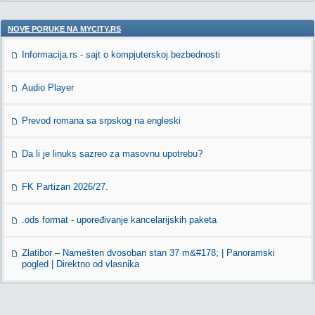
NOVE PORUKE NA MYCITY.RS
Informacija.rs - sajt o kompjuterskoj bezbednosti
Audio Player
Prevod romana sa srpskog na engleski
Da li je linuks sazreo za masovnu upotrebu?
FK Partizan 2026/27.
.ods format - upoređivanje kancelarijskih paketa
Zlatibor – Namešten dvosoban stan 37 m&#178; | Panoramski
pogled | Direktno od vlasnika