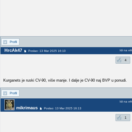
Profil
HrcAk47
Idi na vr
Poslao: 13 Mar 2025 16:10
4
Kurganets je ruski CV-90, više manje. I dalje je CV-90 naj BVP u ponudi.
Profil
Idi na vr
mikrimaus
Poslao: 13 Mar 2025 16:13
1