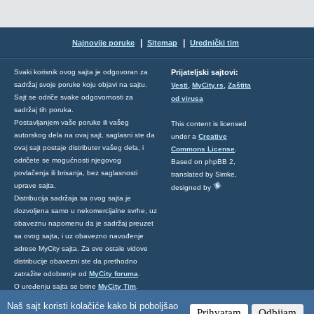
|
|
Najnovije poruke
Sitemap
Urednički tim
Svaki korisnik ovog sajta je odgovoran za
Prijateljski sajtovi:
,
,
sadržaj svoje poruke koju objavi na sajtu.
Vesti
MyCity.rs
Zaštita
Sajt se odriče svake odgovornosti za
od virusa
sadržaj tih poruka.
Postavljanjem vaše poruke ili vašeg
This content is licensed
autorskog dela na ovaj sajt, saglasni ste da
under a
Creative
ovaj sajt postaje distributer vašeg dela, i
Commons License
.
odričete se mogućnosti njegovog
Based on phpBB 2,
povlačenja ili brisanja, bez saglasnosti
translated by Simke,
uprave sajta.
designed by
Distribucija sadržaja sa ovog sajta je
dozvoljena samo u nekomercijalne svrhe, uz
obaveznu napomenu da je sadržaj preuzet
sa ovog sajta, i uz obavezno navođenje
adrese MyCity sajta. Za sve ostale vidove
distribucije obavezni ste da prethodno
zatražite odobrenje od
MyCity foruma
.
O uređenju sajta se brine
MyCity Tim
.
Ukoliko želite da nas kontaktirate kliknite
Naš sajt koristi kolačiće kako bi poboljšao
Prihvatam
Odbijam
ovde
.