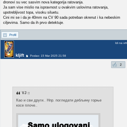
dronovi su vec sasvim nova kategorija ratovanja.
Ja sam vise mislio na ispravnost u ovakvim uslovima ratovanja,
upotrebljivost topa, visoku siluetu.
Cini mi se i da je 40mm na CV 90 sada potreban okrenut i ka nebeskim
ciljevima. Samo da ih prvo detektuje.
Profil
Idi na vr
kljift
Poslao: 15 Mar 2025 21:58
2
VJ ::
Као и сви други.. Нпр. погледати дебљину горње
косе плоче..