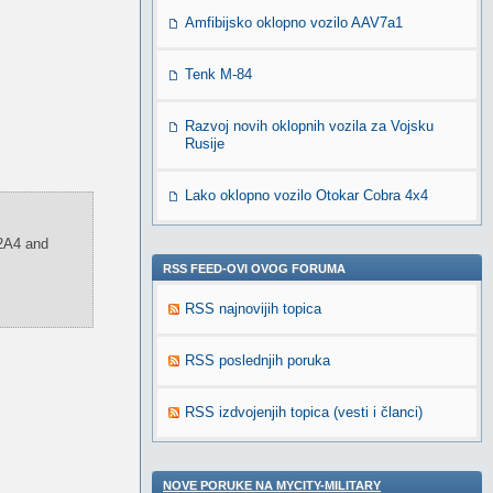
Amfibijsko oklopno vozilo AAV7a1
Tenk M-84
Razvoj novih oklopnih vozila za Vojsku
Rusije
Lako oklopno vozilo Otokar Cobra 4x4
 2A4 and
RSS FEED-OVI OVOG FORUMA
RSS najnovijih topica
RSS poslednjih poruka
RSS izdvojenjih topica (vesti i članci)
NOVE PORUKE NA MYCITY-MILITARY