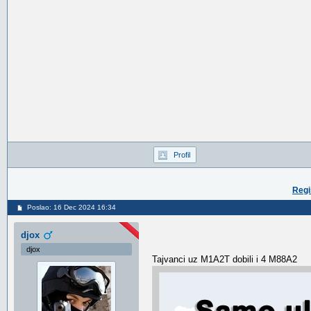
Profil
Regi
Poslao: 16 Dec 2024 16:34
djox
djox
Tajvanci uz M1A2T dobili i 4 M88A2