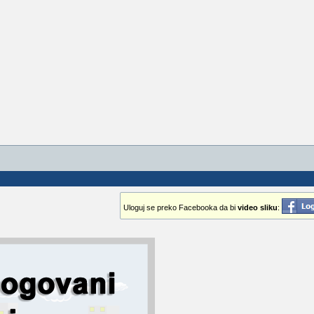
Uloguj se preko Facebooka da bi
video sliku
: