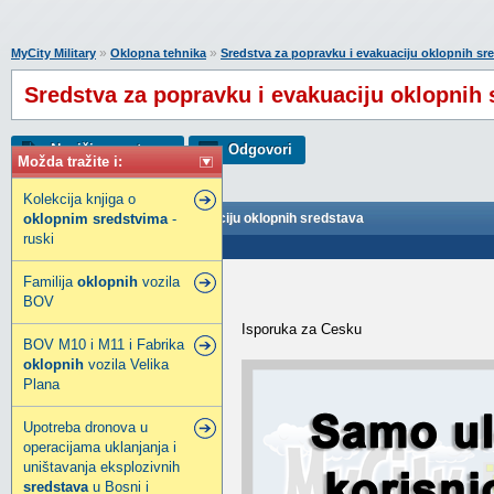
»
»
MyCity Military
Oklopna tehnika
Sredstva za popravku i evakuaciju oklopnih sr
Sredstva za popravku i evakuaciju oklopnih 
Napiši novu temu
Odgovori
Možda tražite i:
Kolekcija knjiga o
oklopnim
Sredstva za popravku i evakuaciju oklopnih sredstava
sredstvima
-
ruski
Poslao: 29 Nov 2024 13:39
Familija
oklopnih
vozila
djox
BOV
djox
Isporuka za Cesku
BOV M10 i M11 i Fabrika
oklopnih
vozila Velika
Plana
Upotreba dronova u
operacijama uklanjanja i
uništavanja eksplozivnih
sredstava
u Bosni i