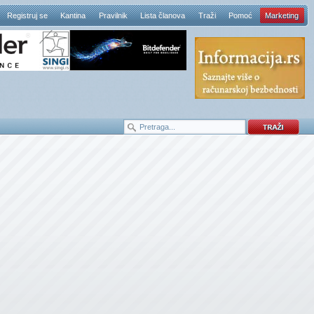
Registruj se
Kantina
Pravilnik
Lista članova
Traži
Pomoć
Marketing