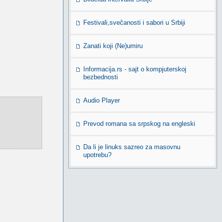
Festivali,svečanosti i sabori u Srbiji
Zanati koji (Ne)umiru
Informacija.rs - sajt o kompjuterskoj
bezbednosti
Audio Player
Prevod romana sa srpskog na engleski
Da li je linuks sazreo za masovnu
upotrebu?