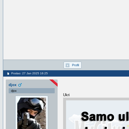
Profil
Poslao: 27 Jan 2025 16:25
djox
djox
Ukri