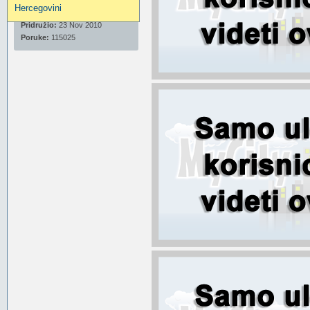
Hercegovini
Pridružio:
23 Nov 2010
Poruke:
115025