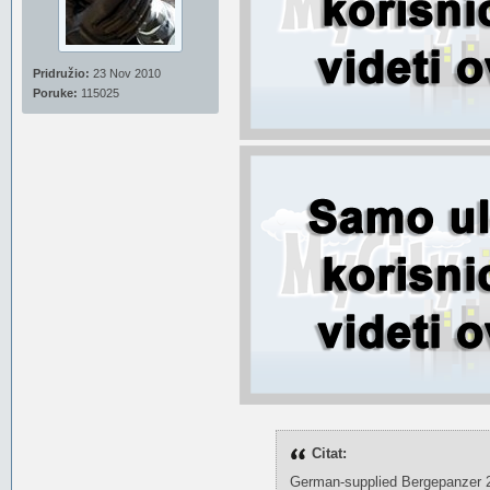
Pridružio:
23 Nov 2010
Poruke:
115025
Citat:
German-supplied Bergepanzer 2 