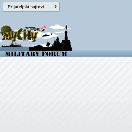
Prijateljski sajtovi