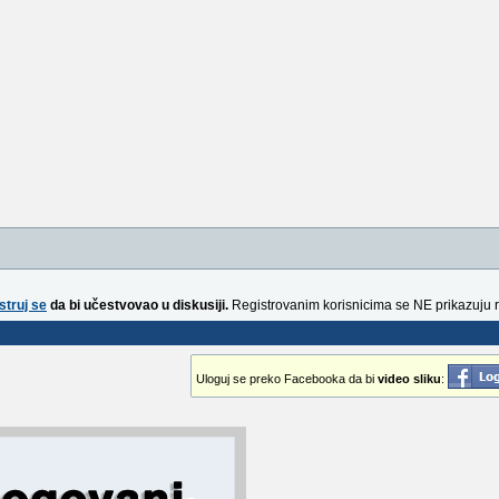
struj se
da bi učestvovao u diskusiji.
Registrovanim korisnicima se NE prikazuju 
Uloguj se preko Facebooka da bi
video sliku
: