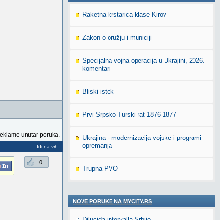
Raketna krstarica klase Kirov
Zakon o oružju i municiji
Specijalna vojna operacija u Ukrajini, 2026.
komentari
Bliski istok
Prvi Srpsko-Turski rat 1876-1877
reklame unutar poruka.
Ukrajina - modernizacija vojske i programi
opremanja
Idi na vrh
0
Trupna PVO
NOVE PORUKE NA MYCITY.RS
Dilucida intervalla Srbije