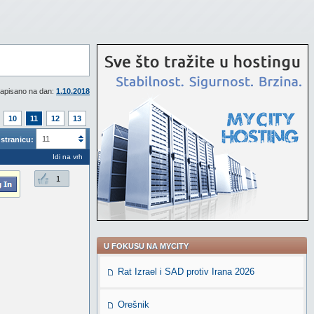
apisano na dan:
1.10.2018
10
11
12
13
11
stranicu:
Idi na vrh
1
U FOKUSU NA MYCITY
Rat Izrael i SAD protiv Irana 2026
Orešnik