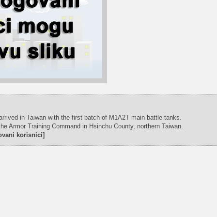
rived in Taiwan with the first batch of M1A2T main battle tanks.
 the Armor Training Command in Hsinchu County, northern Taiwan.
vani korisnici]