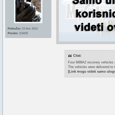
Pridružio:
23 Nov 2010
Poruke:
115025
Citat:
Four M88A2 recovery vehicles ar
The vehicles were delivered to
[Link mogu videti samo ulogo