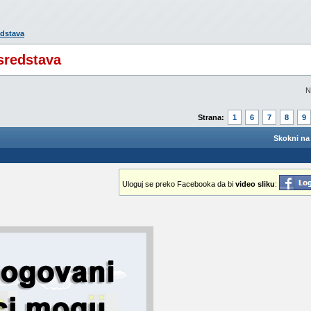
edstava
sredstava
N
Strana:
1
6
7
8
9
Skokni na 
Uloguj se preko Facebooka da bi
video sliku
: