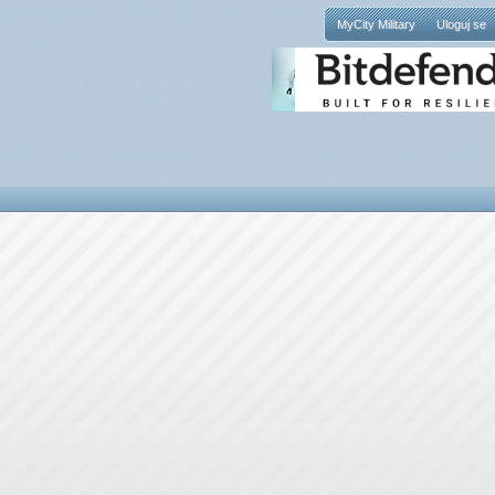
MyCity Military
Uloguj se