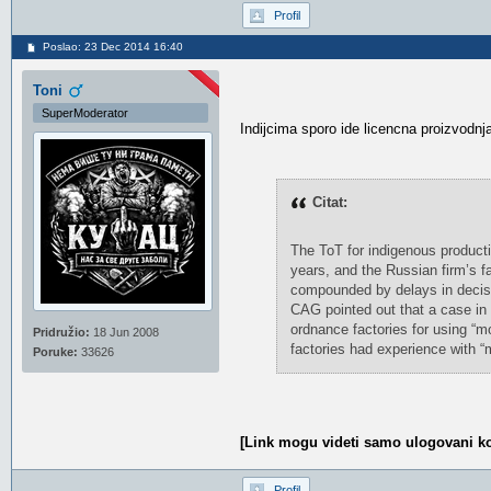
Profil
Poslao: 23 Dec 2014 16:40
Toni
SuperModerator
Indijcima sporo ide licencna proizvodnja
Citat:
The ToT for indigenous producti
years, and the Russian firm’s f
compounded by delays in decisi
CAG pointed out that a case in 
ordnance factories for using “mo
Pridružio:
18 Jun 2008
factories had experience with “m
Poruke:
33626
[Link mogu videti samo ulogovani ko
Profil