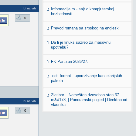
Idi na vrh
Informacija.rs - sajt o kompjuterskoj
bezbednosti
0
Prevod romana sa srpskog na engleski
Da li je linuks sazreo za masovnu
upotrebu?
FK Partizan 2026/27.
.ods format - upoređivanje kancelarijskih
paketa
Zlatibor – Namešten dvosoban stan 37
m&#178; | Panoramski pogled | Direktno od
Idi na vrh
vlasnika
0