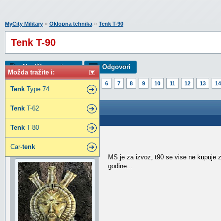
»
»
MyCity Military
Oklopna tehnika
Tenk T-90
Tenk T-90
Napiši novu temu
Odgovori
Možda tražite i:
Strana:
1
2
3
4
5
6
7
8
9
10
11
12
13
14
Tenk
Type 74
Tenk T-90
Tenk
T-62
Poslao: 08 Dec 2014 14:58
Tenk
T-80
mikrimaus
Car-
tenk
Elitni građanin
MS je za izvoz, t90 se vise ne kupuje 
godine...