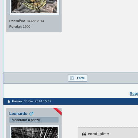
Pridružio:
14 Apr 2014
Poruke:
1500
Profil
Regi
Poslao: 08 Dec 2014 15:47
Leonardo
Moderator u penziji
comi_pfc ::