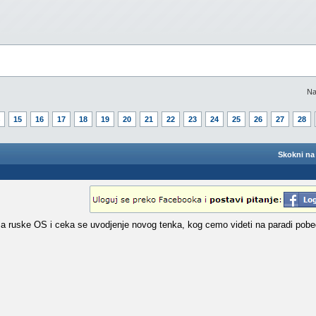
Na
15
16
17
18
19
20
21
22
23
24
25
26
27
28
Skokni na 
za ruske OS i ceka se uvodjenje novog tenka, kog cemo videti na paradi pobe