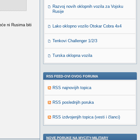
Razvoj novih oklopnih vozila za Vojsku
Rusije
eće ni Rusima biti
Lako oklopno vozilo Otokar Cobra 4x4
Tenkovi Challenger 1/2/3
Turska oklopna vozila
RSS FEED-OVI OVOG FORUMA
RSS najnovijih topica
RSS poslednjih poruka
RSS izdvojenjih topica (vesti i članci)
NOVE PORUKE NA MYCITY-MILITARY