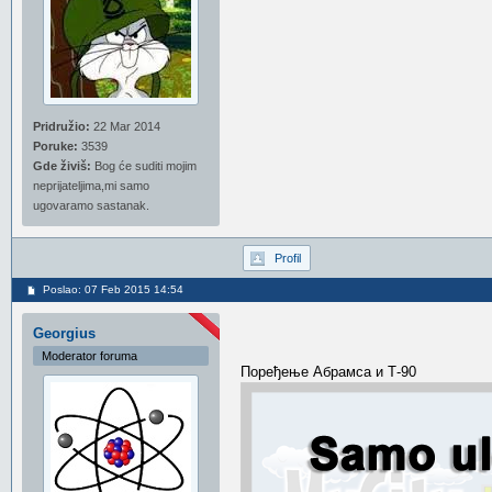
Pridružio:
22 Mar 2014
Poruke:
3539
Gde živiš:
Bog će suditi mojim
neprijateljima,mi samo
ugovaramo sastanak.
Profil
Poslao: 07 Feb 2015 14:54
Georgius
Moderator foruma
Поређење Абрамса и Т-90