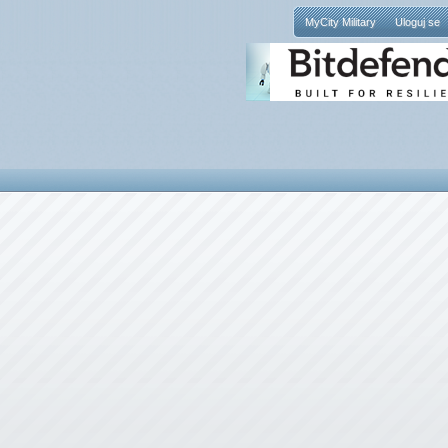
MyCity Military
Uloguj se