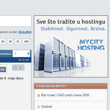
pisano na dan:
15.11.2014
29
30
31
169
2
stranicu:
Idi na vrh
1
de 9. maja iduce
U FOKUSU NA MYCITY
Rat Izrael i SAD protiv Irana 2026
Orešnik