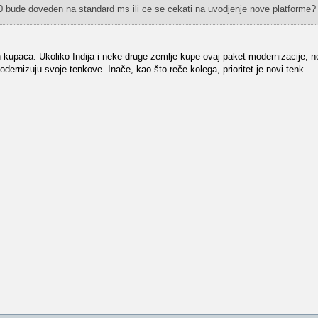
 90 bude doveden na standard ms ili ce se cekati na uvodjenje nove platforme?
 kupaca. Ukoliko Indija i neke druge zemlje kupe ovaj paket modernizacije, n
ernizuju svoje tenkove. Inače, kao što reče kolega, prioritet je novi tenk.