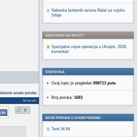
Nabavka borbenih aviona Rafal za vojsku
Srbije
IZDVOJENO NA MYCITY
Specijalna vojna operacija u Ukrajini, 2026.
komentari
STATISTIKA
Ovaj topic je pregledan
898713 puta
reklame unutar poruka.
Broj poruka:
1683
Idi na vrh
0
NOVE PORUKE U OVOM FORUMU
Tenk M-84