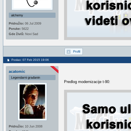
alchemy
Pridružio:
06 Jul 2009
Poruke:
5622
Gde živiš:
Novi Sad
Profil
Poslao: 07 Feb 2015 19:06
acatomic
Legendarni građanin
Predlog modernizacije t-90:
Pridružio:
10 Jun 2008