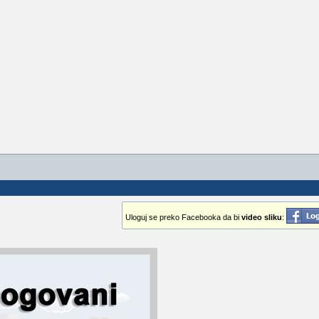
Uloguj se preko Facebooka da bi
video sliku
: