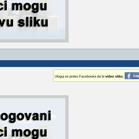
Uloguj se preko Facebooka da bi
video sliku
: