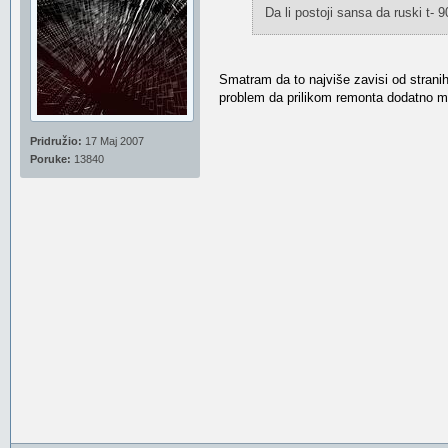
Da li postoji sansa da ruski t-
Smatram da to najviše zavisi od stranih
problem da prilikom remonta dodatno mod
Pridružio:
17 Maj 2007
Poruke:
13840