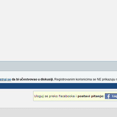
struj se
da bi učestvovao u diskusiji.
Registrovanim korisnicima se NE prikazuju 