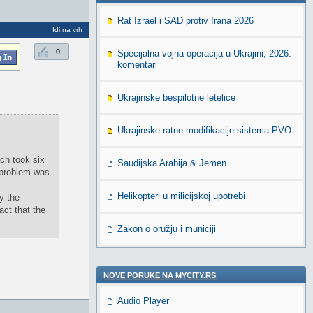
Rat Izrael i SAD protiv Irana 2026
Idi na vrh
0
Specijalna vojna operacija u Ukrajini, 2026.
komentari
Ukrajinske bespilotne letelice
Ukrajinske ratne modifikacije sistema PVO
ch took six
Saudijska Arabija & Jemen
 problem was
Helikopteri u milicijskoj upotrebi
y the
act that the
Zakon o oružju i municiji
NOVE PORUKE NA MYCITY.RS
Audio Player