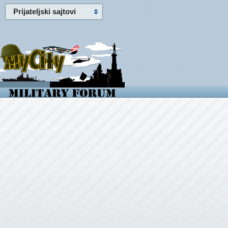
Prijateljski sajtovi