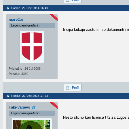
Poslao: 23 Dec 2014 16:46
mareCar
Legendarni građanin
Indijci kukaju zasto im se dokumenti n
Pridružio:
14 Jul 2008
Poruke:
3380
Profil
Poslao: 23 Dec 2014 17:33
Faki-Valjevo
Legendarni građanin
Nesto slicno kao licenca t72 za Lugosla