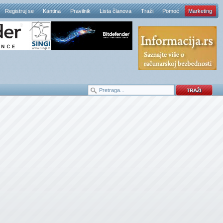
Registruj se
Kantina
Pravilnik
Lista članova
Traži
Pomoć
Marketing