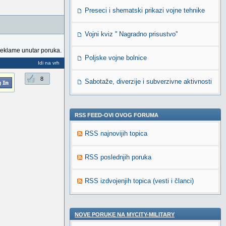
Preseci i shematski prikazi vojne tehnike
Vojni kviz '' Nagradno prisustvo''
reklame unutar poruka.
Poljske vojne bolnice
Idi na vrh
8
Sabotaže, diverzije i subverzivne aktivnosti
RSS FEED-OVI OVOG FORUMA
RSS najnovijih topica
RSS poslednjih poruka
RSS izdvojenjih topica (vesti i članci)
NOVE PORUKE NA MYCITY-MILITARY