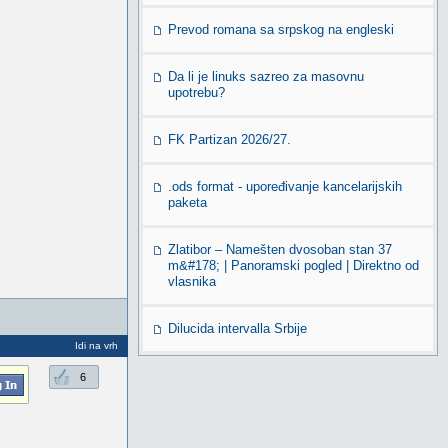
Prevod romana sa srpskog na engleski
Da li je linuks sazreo za masovnu
upotrebu?
FK Partizan 2026/27.
.ods format - upoređivanje kancelarijskih
paketa
Zlatibor – Namešten dvosoban stan 37
m&#178; | Panoramski pogled | Direktno od
vlasnika
Dilucida intervalla Srbije
Idi na vrh
6