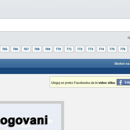
N
765
766
767
768
769
770
771
772
773
774
775
776
Skokni na 
Uloguj se preko Facebooka da bi
video sliku
: