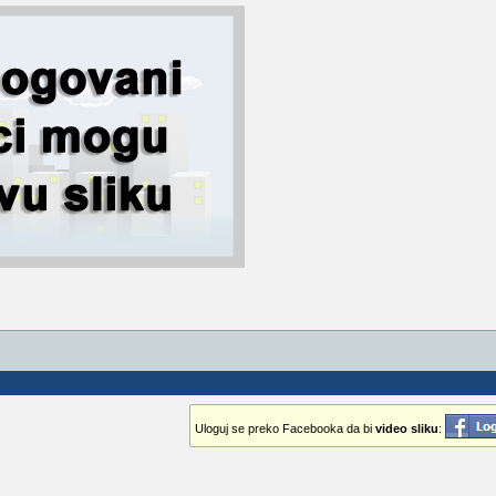
Uloguj se preko Facebooka da bi
video sliku
: