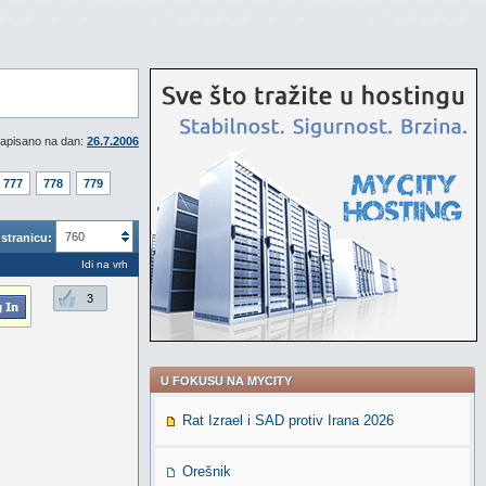
apisano na dan:
26.7.2006
777
778
779
760
stranicu:
Idi na vrh
3
U FOKUSU NA MYCITY
Rat Izrael i SAD protiv Irana 2026
Orešnik