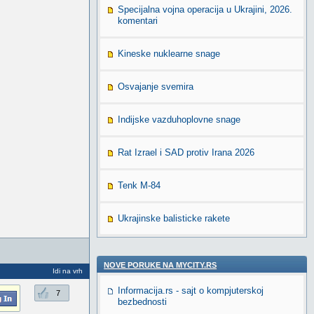
Specijalna vojna operacija u Ukrajini, 2026.
komentari
Kineske nuklearne snage
Osvajanje svemira
Indijske vazduhoplovne snage
Rat Izrael i SAD protiv Irana 2026
Tenk M-84
Ukrajinske balisticke rakete
NOVE PORUKE NA MYCITY.RS
Idi na vrh
Informacija.rs - sajt o kompjuterskoj
7
bezbednosti