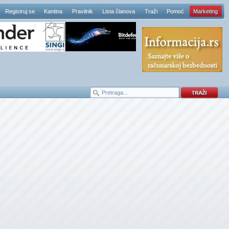
Registruj se
Kantina
Pravilnik
Lista članova
Traži
Pomoć
Marketing