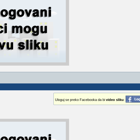
Uloguj se preko Facebooka da bi
video sliku
: