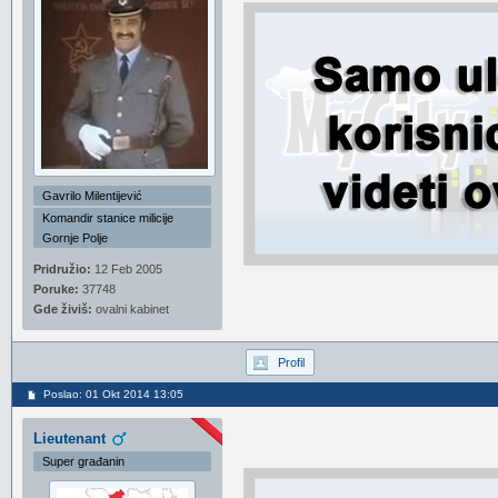
Gavrilo Milentijević
Komandir stanice milicije
Gornje Polje
Pridružio:
12 Feb 2005
Poruke:
37748
Gde živiš:
ovalni kabinet
Profil
Poslao: 01 Okt 2014 13:05
Lieutenant
Super građanin