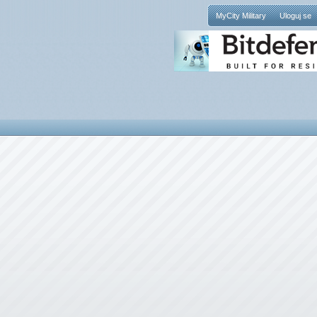
MyCity Military
Uloguj se