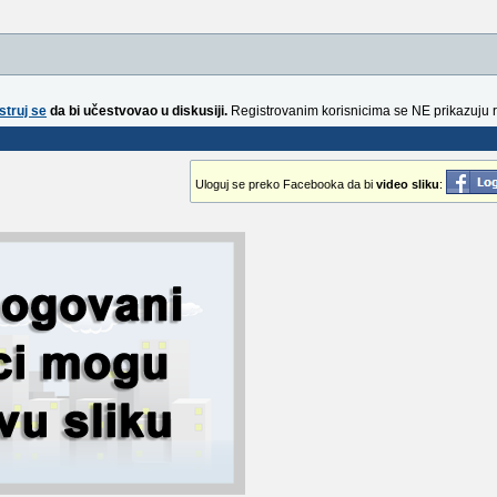
struj se
da bi učestvovao u diskusiji.
Registrovanim korisnicima se NE prikazuju 
Uloguj se preko Facebooka da bi
video sliku
: