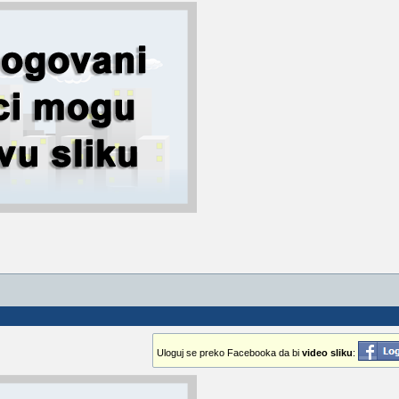
Uloguj se preko Facebooka da bi
video sliku
: