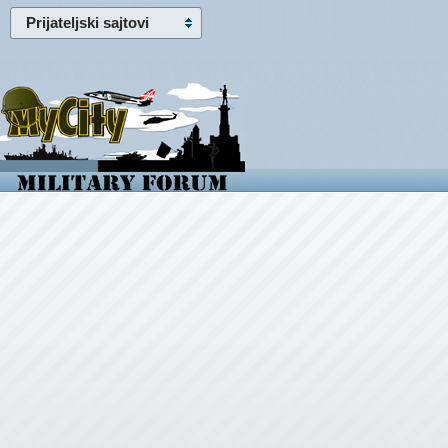
Prijateljski sajtovi