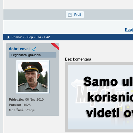
Profil
Regi
Poslao: 29 Sep 2014 21:42
dobri covek
Legendarni građanin
Bez komentara
Pridružio:
06 Nov 2010
Poruke:
11628
Gde živiš:
Vranje