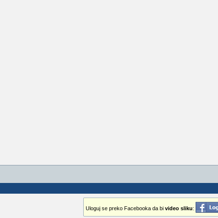
Uloguj se preko Facebooka da bi
video sliku
: