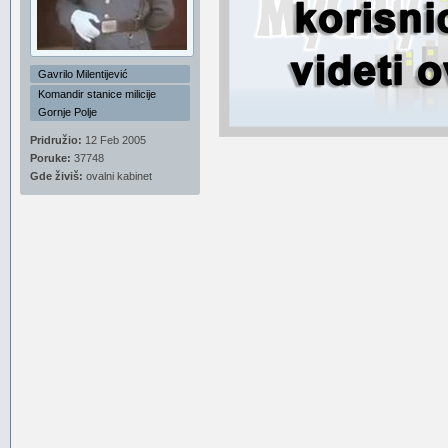
Gavrilo Milentijević
Komandir stanice milicije
Gornje Polje
Pridružio:
12 Feb 2005
Poruke:
37748
Gde živiš:
ovalni kabinet