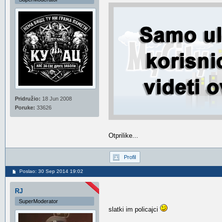
Pridružio:
18 Jun 2008
Poruke:
33626
Otprilike...
Profil
Poslao: 30 Sep 2014 19:02
RJ
SuperModerator
slatki im policajci