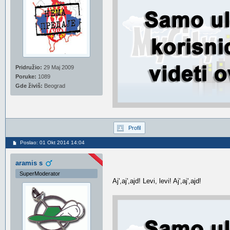
Pridružio:
29 Maj 2009
Poruke:
1089
Gde živiš:
Beograd
Profil
Poslao: 01 Okt 2014 14:04
aramis s
SuperModerator
Aj',aj',ajd! Levi, levi! Aj',aj',ajd!