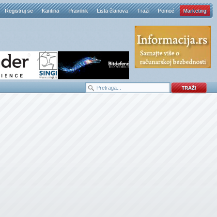
Registruj se
Kantina
Pravilnik
Lista članova
Traži
Pomoć
Marketing