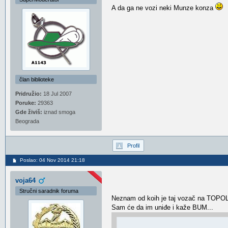
A da ga ne vozi neki Munze konza
član biblioteke
Pridružio:
18 Jul 2007
Poruke:
29363
Gde živiš:
iznad smoga
Beograda
Profil
Poslao: 04 Nov 2014 21:18
voja64
Stručni saradnik foruma
Neznam od koih je taj vozač na TOPOLJ
Sam će da im uniđe i kaže BUM...