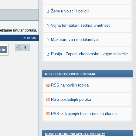
Žene u vojsci / policiji
Vojna tematika i sedma umetnost
reklame unutar poruka.
Idi na vrh
Maketarstvo i modelarstvo
9
Rusija - Zapad, ekonomske i vojne sankcije
RSS FEED-OVI OVOG FORUMA
RSS najnovijih topica
RSS poslednjih poruka
RSS izdvojenjih topica (vesti i članci)
NOVE PORUKE NA MYCITY-MILITARY