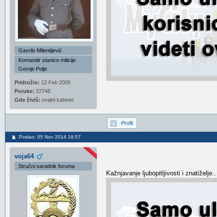
Gavrilo Milentijević
Komandir stanice milicije
Gornje Polje
Pridružio:
12 Feb 2005
Poruke:
37748
Gde živiš:
ovalni kabinet
Profil
Poslao: 05 Nov 2014 18:57
voja64
Stručni saradnik foruma
Kažnjavanje ljubopitljivosti i znatiželje..