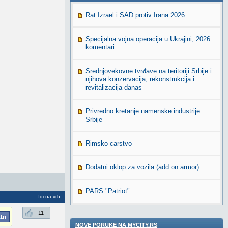
Rat Izrael i SAD protiv Irana 2026
Specijalna vojna operacija u Ukrajini, 2026.
komentari
Srednjovekovne tvrđave na teritoriji Srbije i
njihova konzervacija, rekonstrukcija i
revitalizacija danas
Privredno kretanje namenske industrije
Srbije
Rimsko carstvo
Dodatni oklop za vozila (add on armor)
PARS "Patriot"
Idi na vrh
11
NOVE PORUKE NA MYCITY.RS