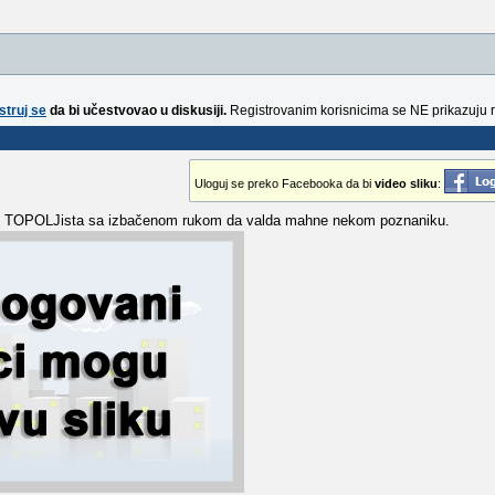
struj se
da bi učestvovao u diskusiji.
Registrovanim korisnicima se NE prikazuju 
Uloguj se preko Facebooka da bi
video sliku
:
ovaj TOPOLJista sa izbačenom rukom da valda mahne nekom poznaniku.