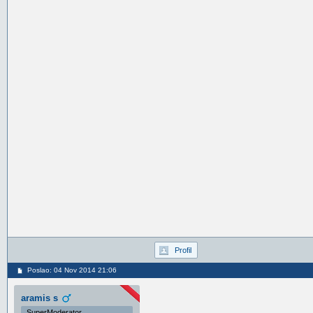
Profil
Poslao: 04 Nov 2014 21:06
aramis s
SuperModerator