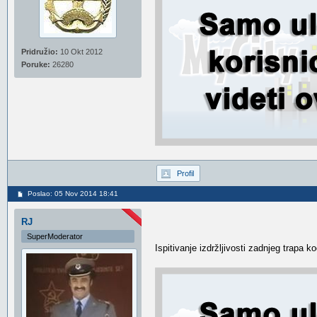
Pridružio:
10 Okt 2012
Poruke:
26280
Profil
Poslao: 05 Nov 2014 18:41
RJ
SuperModerator
Ispitivanje izdržljivosti zadnjeg trapa 