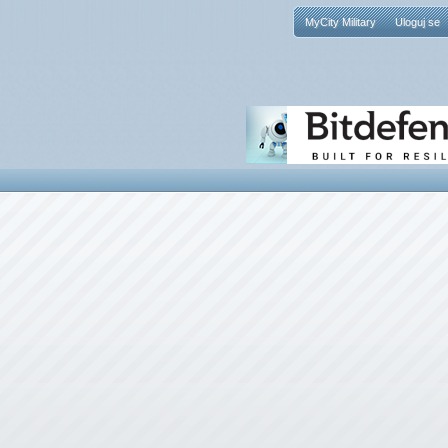
MyCity Military
Uloguj se