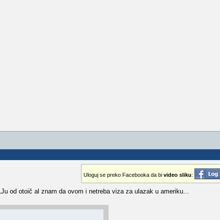
Uloguj se preko Facebooka da bi
video sliku
:
u od otoič al znam da ovom i netreba viza za ulazak u ameriku...