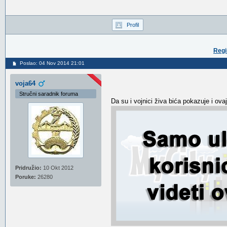
Profil
Regi
Poslao: 04 Nov 2014 21:01
voja64
Stručni saradnik foruma
Da su i vojnici živa bića pokazuje i 
Pridružio:
10 Okt 2012
Poruke:
26280