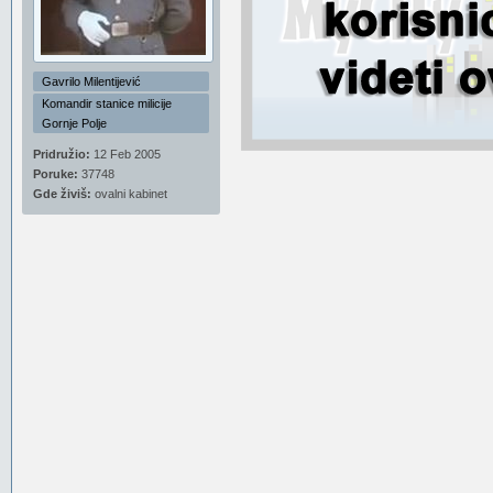
Gavrilo Milentijević
Komandir stanice milicije
Gornje Polje
Pridružio:
12 Feb 2005
Poruke:
37748
Gde živiš:
ovalni kabinet