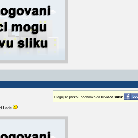
Uloguj se preko Facebooka da bi
video sliku
:
kod Lade