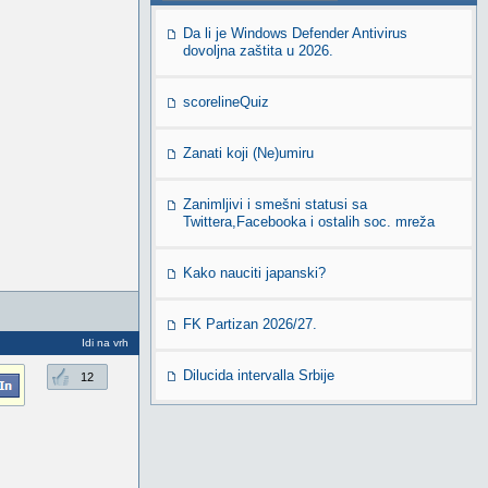
Da li je Windows Defender Antivirus
dovoljna zaštita u 2026.
scorelineQuiz
Zanati koji (Ne)umiru
Zanimljivi i smešni statusi sa
Twittera,Facebooka i ostalih soc. mreža
Kako nauciti japanski?
FK Partizan 2026/27.
Idi na vrh
Dilucida intervalla Srbije
12