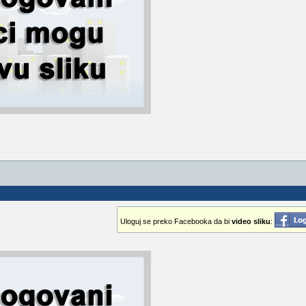
Uloguj se preko Facebooka da bi
video sliku
: