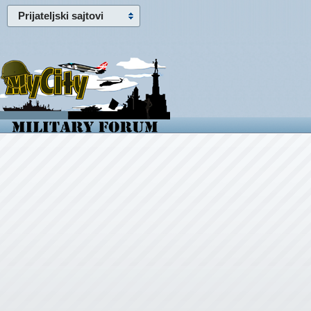
Prijateljski sajtovi