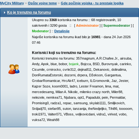
»
»
MyCity Military
Opšte vojne teme
Gde počinje vojska - tu prestaje logika
Ko je trenutno na forumu
Ukupno su
3368
korisnika na forumu :: 68 registrovanih, 10
sakrivenih i 3290 gosta :: [
Administrator
] [
Supermoderator
] [
Moderator
] ::
Detaljnije
Najviše korisnika na forumu ikad bilo je
16981
- dana 24 Jun 2026
07:46
Korisnici koji su trenutno na forumu:
Korisnici trenutno na forumu:
357magnum
,
A.R.Chafee.Jr.
,
airsuba
,
Andy
,
Apok
,
blue
,
bobor
,
bojank
,
Bojcca
,
BSD
,
Burovnyak
,
carinko
,
Cicumile
,
crnirocko
,
cvrle312
,
dejina811
,
Dekanovic
,
dolinalima
,
DonRumataEstorski
,
dozorni
,
drpera
,
Džekson
,
Gargantua
,
GrobarRomanticar
,
HrcAk47
,
iceburn
,
ILGromovnik
,
Jaz
,
Jester
,
Kajzer Soze
,
koom0001
,
ladro
,
Lester Freamon
,
lima
,
mat
,
mercedesamg
,
Milan A. Nikolic
,
milenko crazy north
,
Miler88
,
nelezele
,
nemkea71
,
Njubara
,
opt1
,
Papadubi
,
pein
,
Permaldar
,
Promising0
,
radza1
,
repac
,
samsung
,
skylab1111
,
Smiljkovich
,
Srdjadj70
,
stefan95
,
suton
,
tanzanija
,
theNedjeljko
,
Tihi86
,
tooooom
,
troki1971
,
Valter071
,
VBoss
,
veljkovicdani
,
vidra1
,
virked
,
vobo
,
vuksa72
,
Weah88