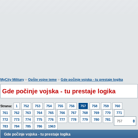
»
»
MyCity Military
Opšte vojne teme
Gde počinje vojska - tu prestaje logika
Gde počinje vojska - tu prestaje logika
Strana:
1
752
753
754
755
756
757
758
759
760
761
762
763
764
765
766
767
768
769
770
771
772
773
774
775
776
777
778
779
780
781
782
757
783
784
785
786
1963
Gde počinje vojska - tu prestaje logika