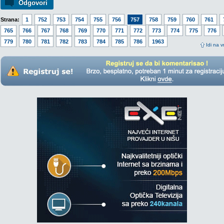
Odgovori
Strana:
1
752
753
754
755
756
757
758
759
760
761
765
766
767
768
769
770
771
772
773
774
775
776
779
780
781
782
783
784
785
786
1963
Idi na v