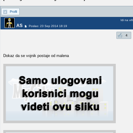
Profil
Idi na vr
AS
Poslao: 23 Sep 2014 18:19
4
Dokaz da se vojnik postaje od malena