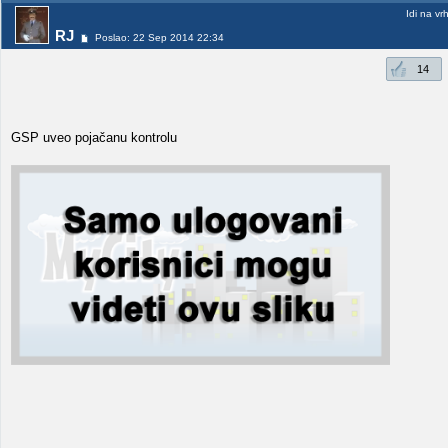
Idi na vr
RJ
Poslao: 22 Sep 2014 22:34
14
GSP uveo pojačanu kontrolu