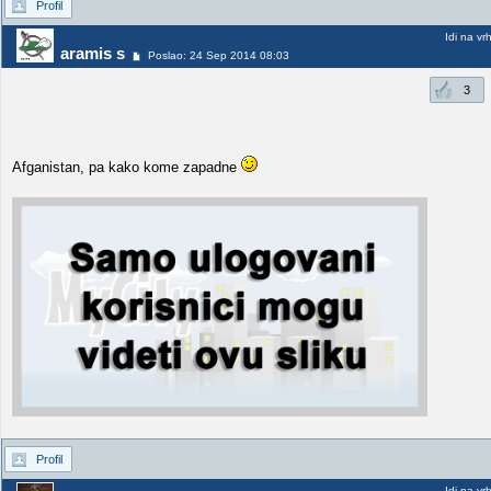
Profil
Idi na vr
aramis s
Poslao: 24 Sep 2014 08:03
3
Afganistan, pa kako kome zapadne
Profil
Idi na vr