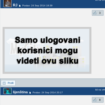
RJ
Poslao: 24 Sep 2014 18:39
3
Profil
Idi na vr
lijenština
Poslao: 24 Sep 2014 20:17
8