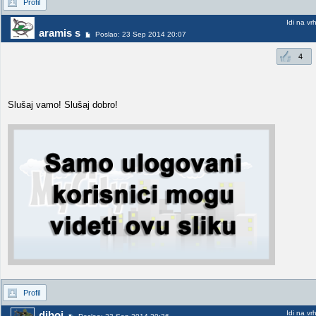
Profil
Idi na vr
aramis s
Poslao: 23 Sep 2014 20:07
4
Slušaj vamo! Slušaj dobro!
Profil
Idi na vr
djboj