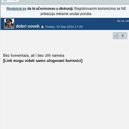
Registruj se
da bi učestvovao u diskusiji.
Registrovanim korisnicima se NE
prikazuju reklame unutar poruka.
Idi na vr
dobri covek
Poslao: 23 Sep 2014 17:26
5
Bez komentara, ali i bez zlih namera
[Link mogu videti samo ulogovani korisnici]