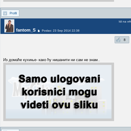
Profil
Idi na vr
fantom_S
Poslao: 23 Sep 2014 22:38
8
Из домаће кухиње- како ћу нишанити ни сам не знам..