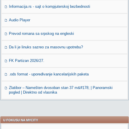
Informacija.rs - sajt o kompjuterskoj bezbednosti
Audio Player
Prevod romana sa srpskog na engleski
Da li je linuks sazreo za masovnu upotrebu?
FK Partizan 2026/27.
.ods format - upoređivanje kancelarijskih paketa
Zlatibor – Namešten dvosoban stan 37 m&#178; | Panoramski
pogled | Direktno od vlasnika
U FOKUSU NA MYCITY