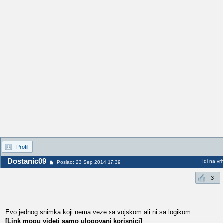
Profil
Dostanic09
Idi na vr
Poslao: 23 Sep 2014 17:39
3
Evo jednog snimka koji nema veze sa vojskom ali ni sa logikom
[Link mogu videti samo ulogovani korisnici]