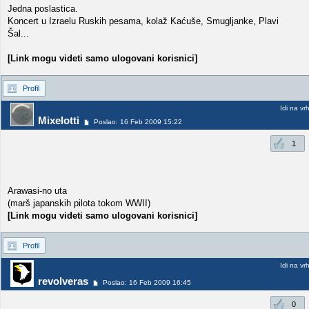
Jedna poslastica.
Koncert u Izraelu Ruskih pesama, kolaž Kaćuše, Smugljanke, Plavi
Šal...
[Link mogu videti samo ulogovani korisnici]
Profil
Idi na vr
Mixelotti
Poslao: 16 Feb 2009 15:22
1
Arawasi-no uta
(marš japanskih pilota tokom WWII)
[Link mogu videti samo ulogovani korisnici]
Profil
Idi na vr
revolveras
Poslao: 16 Feb 2009 16:45
0