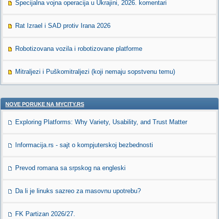
Specijalna vojna operacija u Ukrajini, 2026. komentari
Rat Izrael i SAD protiv Irana 2026
Robotizovana vozila i robotizovane platforme
Mitraljezi i Puškomitraljezi (koji nemaju sopstvenu temu)
NOVE PORUKE NA MYCITY.RS
Exploring Platforms: Why Variety, Usability, and Trust Matter
Informacija.rs - sajt o kompjuterskoj bezbednosti
Prevod romana sa srpskog na engleski
Da li je linuks sazreo za masovnu upotrebu?
FK Partizan 2026/27.