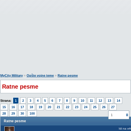
»
»
MyCity Military
Opšte vojne teme
Ratne pesme
Ratne pesme
Strana:
1
2
3
4
5
6
7
8
9
10
11
12
13
14
15
16
17
18
19
20
21
22
23
24
25
26
27
28
29
30
100
1
Ratne pesme
Idi na vr