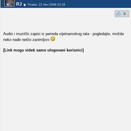
RJ
Poslao: 21 Nov 2008 23:18
0
Audio i muzički zapisi iz perioda vijetnamskog rata - pogledajte, možda
neko nađe nešto zanimljivo
[Link mogu videti samo ulogovani korisnici]