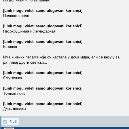
По долинам и по взгорьям
[Link mogu videti samo ulogovani korisnici]
Полюшка поле
[Link mogu videti samo ulogovani korisnici]
Несокрушимая и легендарная
[Link mogu videti samo ulogovani korisnici]
Катюша
Има и неких песама које су настале у доба мира, али се везују за
рат, овај Други светски...
[Link mogu videti samo ulogovani korisnici]
Смуглянка
[Link mogu videti samo ulogovani korisnici]
Тёмная ночь
[Link mogu videti samo ulogovani korisnici]
День победы
Profil