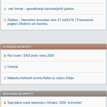
.ods format - upoređivanje kancelarijskih paketa
Zlatibor – Namešten dvosoban stan 37 m&#178; | Panoramski
pogled | Direktno od vlasnika
U FOKUSU NA MYCITY
Rat Izrael i SAD protiv Irana 2026
Orešnik
Nabavka borbenih aviona Rafal za vojsku Srbije
IZDVOJENO NA MYCITY
Specijalna vojna operacija u Ukrajini, 2026. komentari