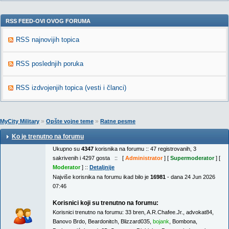
RSS FEED-OVI OVOG FORUMA
RSS najnovijih topica
RSS poslednjih poruka
RSS izdvojenjih topica (vesti i članci)
»
»
MyCity Military
Opšte vojne teme
Ratne pesme
Ko je trenutno na forumu
Ukupno su
4347
korisnika na forumu :: 47 registrovanih, 3
sakrivenih i 4297 gosta :: [
Administrator
] [
Supermoderator
] [
Moderator
] ::
Detaljnije
Najviše korisnika na forumu ikad bilo je
16981
- dana 24 Jun 2026
07:46
Korisnici koji su trenutno na forumu:
Korisnici trenutno na forumu:
33 bren
,
A.R.Chafee.Jr.
,
advokat84
,
Banovo Brdo
,
Beardonitch
,
Blizzard035
,
bojank
,
Bombona
,