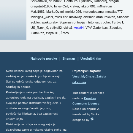
Borkanović
,
brundo65
,
Centauro
,
Djokislav
,
Donneraj
,
draganl
,
dragoljub11987
,
Inner-Cell
,
kreker
,
lakson001
,
m0nstrum_
,
Maki1981
,
MarkoDzimi
,
melkior026
,
mercedesamg
,
metallac777
,
MidnighT_AlieN
,
milos.cbr
,
moldway
,
oldtimer
,
orah
,
rakivan
,
Shadow
soldier
,
spektorsky
,
Superastro
,
tooljan
,
tritonus
,
trpche
,
Tvrtko I
,
US_Rank_0
,
veljko82
,
vidra1
,
voja64
,
VPV
,
Zadonbas
,
Zavulon
,
ZlatniRez
,
zlaya011
,
Žrnov
|
|
Najnovije poruke
Sitemap
Urednički tim
Svaki korisnik ovog sajta je odgovoran za
Prijateljski sajtovi:
,
,
sadržaj svoje poruke koju objavi na sajtu.
Vesti
MyCity.rs
Zaštita
Sajt se odriče svake odgovornosti za
od virusa
sadržaj tih poruka.
Postavljanjem vaše poruke ili vašeg
This content is licensed
autorskog dela na ovaj sajt, saglasni ste da
under a
Creative
ovaj sajt postaje distributer vašeg dela, i
Commons License
.
odričete se mogućnosti njegovog
Based on phpBB 2,
povlačenja ili brisanja, bez saglasnosti
translated by Simke,
uprave sajta.
designed by
Distribucija sadržaja sa ovog sajta je
dozvoljena samo u nekomercijalne svrhe, uz