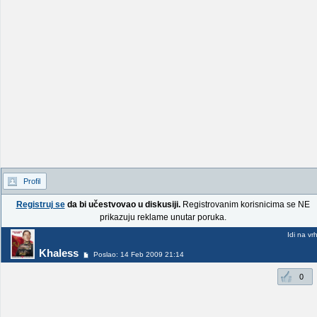
Profil
Registruj se
da bi učestvovao u diskusiji.
Registrovanim korisnicima se NE
prikazuju reklame unutar poruka.
Idi na vr
Khaless
Poslao: 14 Feb 2009 21:14
0