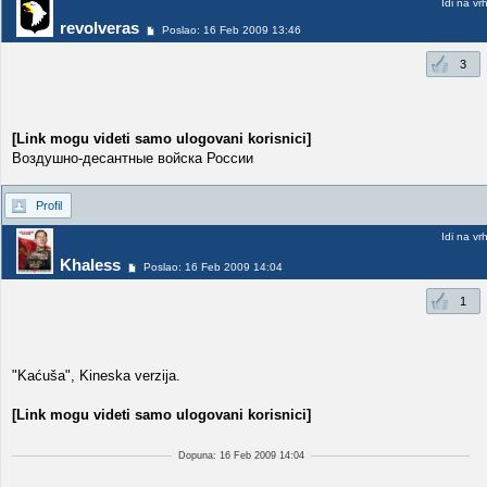
Idi na vr
revolveras
Poslao: 16 Feb 2009 13:46
3
[Link mogu videti samo ulogovani korisnici]
Воздушно-десантные войска России
Profil
Idi na vr
Khaless
Poslao: 16 Feb 2009 14:04
1
"Kaćuša", Kineska verzija.
[Link mogu videti samo ulogovani korisnici]
Dopuna: 16 Feb 2009 14:04