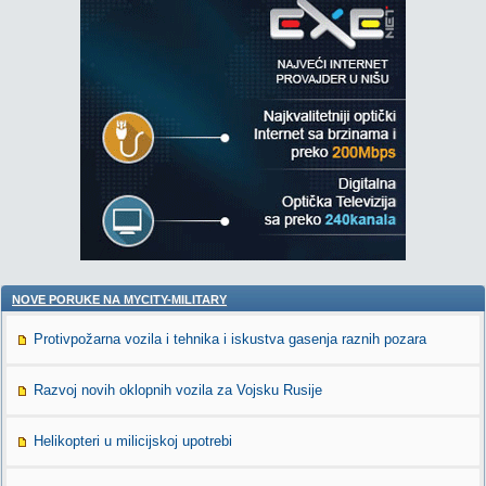
NOVE PORUKE NA MYCITY-MILITARY
Protivpožarna vozila i tehnika i iskustva gasenja raznih pozara
Razvoj novih oklopnih vozila za Vojsku Rusije
Helikopteri u milicijskoj upotrebi