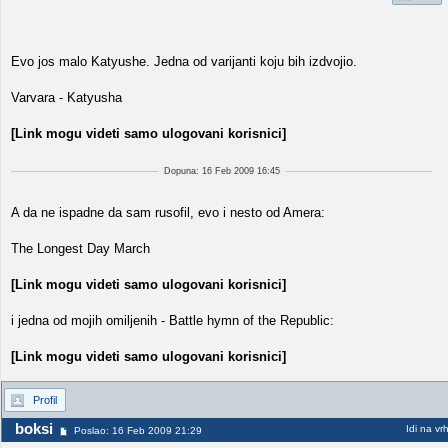
Evo jos malo Katyushe. Jedna od varijanti koju bih izdvojio.
Varvara - Katyusha
[Link mogu videti samo ulogovani korisnici]
Dopuna: 16 Feb 2009 16:45
A da ne ispadne da sam rusofil, evo i nesto od Amera:
The Longest Day March
[Link mogu videti samo ulogovani korisnici]
i jedna od mojih omiljenih - Battle hymn of the Republic:
[Link mogu videti samo ulogovani korisnici]
Profil
boksi
Idi na vr
Poslao: 16 Feb 2009 21:29