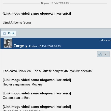
Dopuna: 16 Feb 2009 0:09
[Link mogu videti samo ulogovani korisnici]
82nd Airborne Song
Profil
Idi na vr
Zorge
Poslao: 16 Feb 2009 10:23
2
Ево само неких са "Топ 5" листе совјетских/руских песама.
[Link mogu videti samo ulogovani korisnici]
Песня защитников Москвы
[Link mogu videti samo ulogovani korisnici]
Священная война
[Link mogu videti samo ulogovani korisnici]