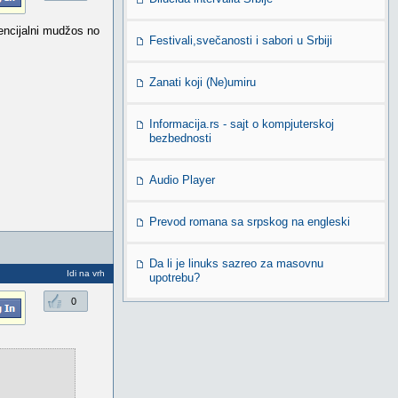
ncijalni mudžos no
Festivali,svečanosti i sabori u Srbiji
Zanati koji (Ne)umiru
Informacija.rs - sajt o kompjuterskoj
bezbednosti
Audio Player
Prevod romana sa srpskog na engleski
Da li je linuks sazreo za masovnu
Idi na vrh
upotrebu?
0