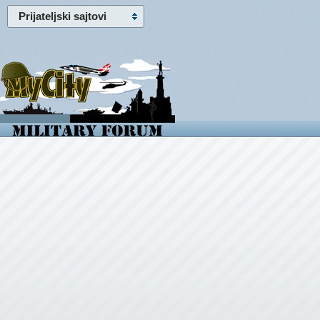
Prijateljski sajtovi