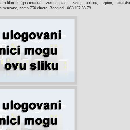
a filterom (gas maska), - zastitni plast, - zavoj, - torbica, - krpice, - uputstv
tra ocuvano, samo 750 dinara, Beograd - 062/167-33-78