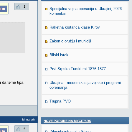
1
Specijalna vojna operacija u Ukrajini, 2026.
komentari
Raketna krstarica klase Kirov
Zakon o oružju i municiji
Bliski istok
Prvi Srpsko-Turski rat 1876-1877
i da teme tipa
Ukrajina - modernizacija vojske i programi
opremanja
Trupna PVO
Idi na vrh
NOVE PORUKE NA MYCITY.RS
6
Dilucida intervalla Srbije