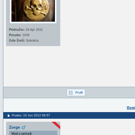
Pridružio:
26 Apr 2011
Poruke:
1540
Gde živiš:
Subotica
Profil
Regi
Poslao: 10 Jun 2012 06:57
Zorge
Mod u pemziji