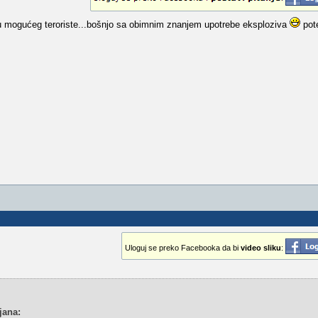
etu mogućeg teroriste...bošnjo sa obimnim znanjem upotrebe eksploziva
pote
Uloguj se preko Facebooka da bi
video sliku
:
jana: