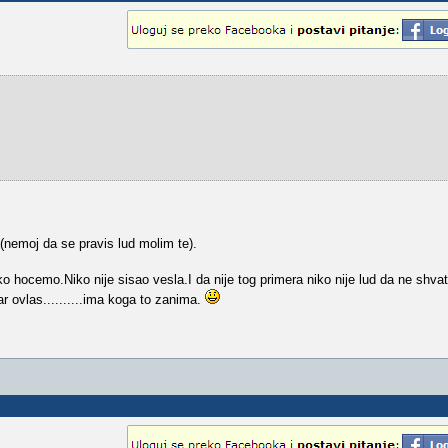
ice(nemoj da se pravis lud molim te).
o hocemo.Niko nije sisao vesla.I da nije tog primera niko nije lud da ne shvat
r ovlas..........ima koga to zanima.