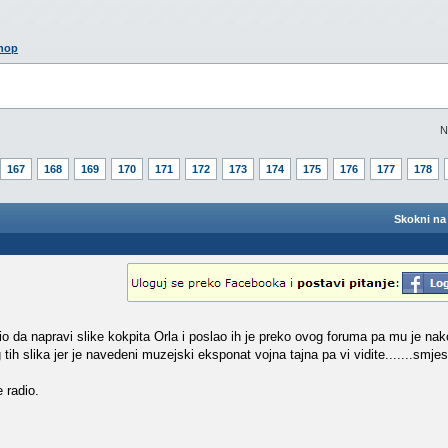
shop
N
167
168
169
170
171
172
173
174
175
176
177
178
Skokni na 
lio da napravi slike kokpita Orla i poslao ih je preko ovog foruma pa mu je na
 tih slika jer je navedeni muzejski eksponat vojna tajna pa vi vidite.......smj
 radio.