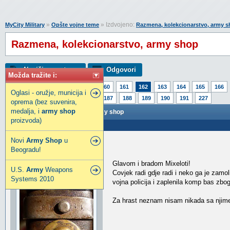
»
» Izdvojeno:
MyCity Military
Opšte vojne teme
Razmena, kolekcionarstvo, army 
Razmena, kolekcionarstvo, army shop
Napiši novu temu
Odgovori
Možda tražite i:
Strana:
1
157
158
159
160
161
162
163
164
165
166
Oglasi - oružje, municija i
182
183
184
185
186
187
188
189
190
191
227
oprema (bez suvenira,
medalja, i
army
shop
Razmena, kolekcionarstvo, army shop
proizvoda)
Poslao: 09 Jun 2012 19:44
Novi
Army
Shop
u
OrthodoxWidowmaker
Beogradu!
Elitni građanin
Glavom i bradom Mixeloti!
U.S.
Army
Weapons
Covjek radi gdje radi i neko ga je zamo
Systems 2010
vojna policija i zaplenila komp bas zbog
Za hrast neznam nisam nikada sa njime