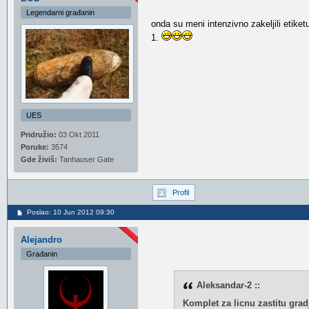
Legendarni građanin
onda su meni intenzivno zakeljili etik
1.
UES
Pridružio:
03 Okt 2011
Poruke:
3574
Gde živiš:
Tanhauser Gate
Profil
Poslao: 10 Jun 2012 09:30
Alejandro
Građanin
Aleksandar-2 ::
Komplet za licnu zastitu grad