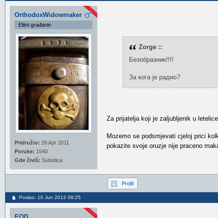
OrthodoxWidowmaker
Elitni građanin
Zorge ::
Безобразник!!!!
За кога је радио?
Za prijatelja koji je zaljubljenik u letel
Mozemo se podsmjevati cjeloj prici kolk
Pridružio:
26 Apr 2011
pokazite svoje oruzje nije praceno maka
Poruke:
1540
Gde živiš:
Subotica
Profil
Poslao: 10 Jun 2012 08:25
EOD