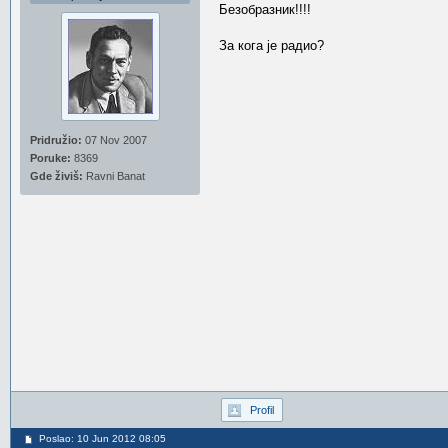
Безобразник!!!!
За кога је радио?
Pridružio:
07 Nov 2007
Poruke:
8369
Gde živiš:
Ravni Banat
Profil
Poslao: 10 Jun 2012 08:05