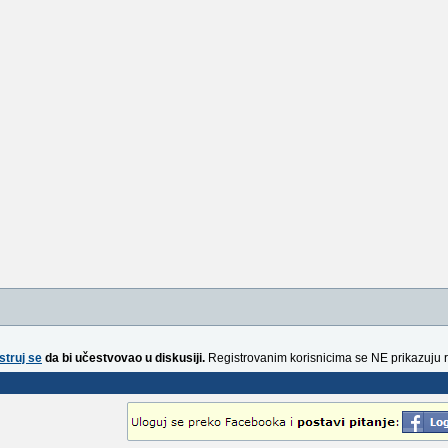
struj se
da bi učestvovao u diskusiji.
Registrovanim korisnicima se NE prikazuju 