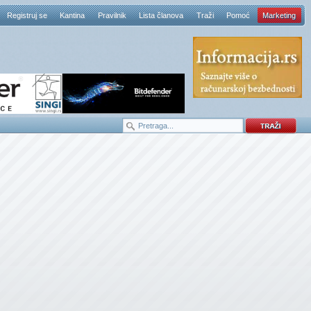
Registruj se
Kantina
Pravilnik
Lista članova
Traži
Pomoć
Marketing