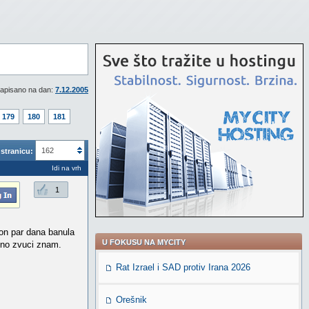
apisano na dan:
7.12.2005
179
180
181
162
stranicu:
Idi na vrh
1
kon par dana banula
U FOKUSU NA MYCITY
esno zvuci znam.
Rat Izrael i SAD protiv Irana 2026
Orešnik