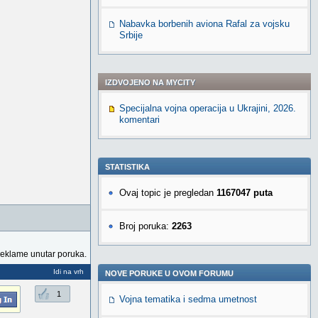
Nabavka borbenih aviona Rafal za vojsku
Srbije
IZDVOJENO NA MYCITY
Specijalna vojna operacija u Ukrajini, 2026.
komentari
STATISTIKA
Ovaj topic je pregledan
1167047 puta
Broj poruka:
2263
reklame unutar poruka.
Idi na vrh
NOVE PORUKE U OVOM FORUMU
1
Vojna tematika i sedma umetnost