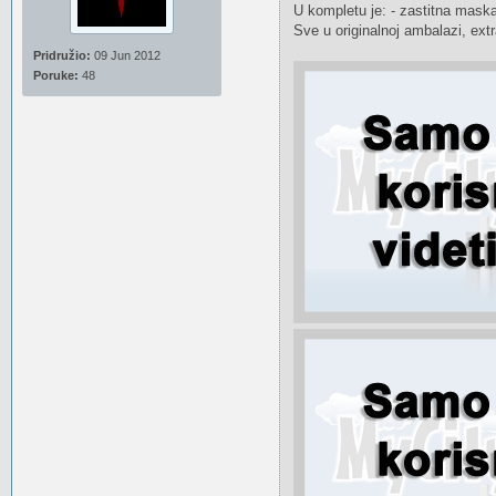
U kompletu je: - zastitna maska s
Sve u originalnoj ambalazi, ex
Pridružio:
09 Jun 2012
Poruke:
48