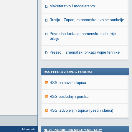
Maketarstvo i modelarstvo
Rusija - Zapad, ekonomske i vojne sankcije
Privredno kretanje namenske industrije
Srbije
Preseci i shematski prikazi vojne tehnike
RSS FEED-OVI OVOG FORUMA
RSS najnovijih topica
RSS poslednjih poruka
RSS izdvojenjih topica (vesti i članci)
Idi na vrh
NOVE PORUKE NA MYCITY-MILITARY