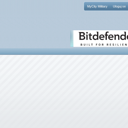
MyCity Military
Uloguj se