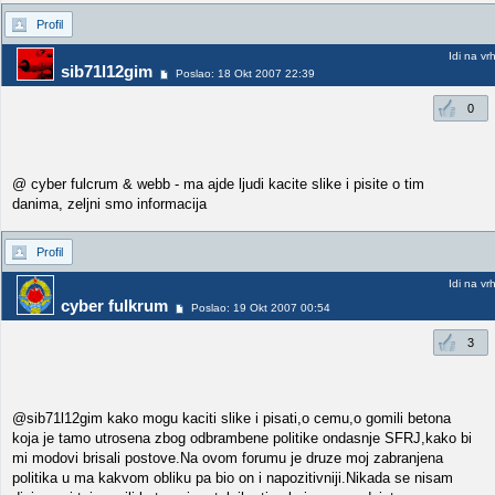
Profil
Idi na vr
sib71l12gim
Poslao: 18 Okt 2007 22:39
0
@ cyber fulcrum & webb - ma ajde ljudi kacite slike i pisite o tim
danima, zeljni smo informacija
Profil
Idi na vr
cyber fulkrum
Poslao: 19 Okt 2007 00:54
3
@sib71l12gim kako mogu kaciti slike i pisati,o cemu,o gomili betona
koja je tamo utrosena zbog odbrambene politike ondasnje SFRJ,kako bi
mi modovi brisali postove.Na ovom forumu je druze moj zabranjena
politika u ma kakvom obliku pa bio on i napozitivniji.Nikada se nisam