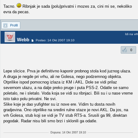
Tacno.
Ribnjak je sada (polu)privatni i mozes za, cini mi se, nekoliko
evra da pecas.
Profil
Idi na vr
Webb
Poslao: 14 Okt 2007 19:10
0
Lepe slicice. Prva je definitivno kaponir probnog stola kod juznog ulaza.
A druga je negde pri vrhu, ali ne Golesa, nego podzemnog objekta.
Otprilike ispod pomocnog izlaza iz KM i AKL. Dole se vidi prilaz
severnom ulazu, a na dalje preko pruge i puta PSS-2. Odatle se samo
poletalo, ne i sletalo. Voda koja se vidi su ribnjaci. Bili su i u nase vreme
isto tako polu privatni. Ne svi.
Slike koje je dao yufighter su iz nove ere. Vidim tu dosta novih
gradjevina. Ono otprilike na sredini rulne staze je novi AKL. Da jos, na
vrh Golesa, stub koji se vidi je TV stub RTS-a. Srusili ga 99, direktan
pogodak. Radar nisu bili smo brzi i sklonili ga odatle.
Dopuna: 14 Okt 2007 19:10