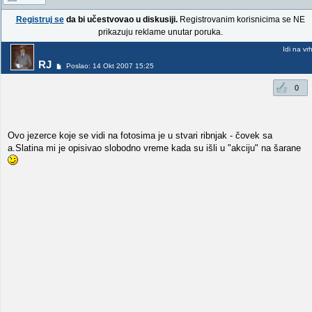
Registruj se
da bi učestvovao u diskusiji.
Registrovanim korisnicima se NE
prikazuju reklame unutar poruka.
Idi na vr
RJ
Poslao: 14 Okt 2007 15:25
0
Ovo jezerce koje se vidi na fotosima je u stvari ribnjak - čovek sa
a.Slatina mi je opisivao slobodno vreme kada su išli u "akciju" na šarane