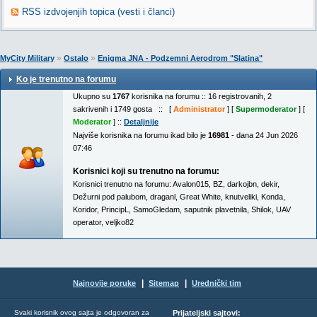
RSS izdvojenjih topica (vesti i članci)
»
»
MyCity Military
Ostalo
Enigma JNA - Podzemni Aerodrom "Slatina"
Ko je trenutno na forumu
Ukupno su
1767
korisnika na forumu :: 16 registrovanih, 2
sakrivenih i 1749 gosta :: [
Administrator
] [
Supermoderator
] [
Moderator
] ::
Detaljnije
Najviše korisnika na forumu ikad bilo je
16981
- dana 24 Jun 2026
07:46
Korisnici koji su trenutno na forumu:
Korisnici trenutno na forumu:
Avalon015
,
BZ
,
darkojbn
,
dekir
,
Dežurni pod palubom
,
draganl
,
Great White
,
knutveliki
,
Konda
,
Koridor
,
PrincipL
,
SamoGledam
,
saputnik plavetnila
,
Shilok
,
UAV
operator
,
veljko82
|
|
Najnovije poruke
Sitemap
Urednički tim
Svaki korisnik ovog sajta je odgovoran za
Prijateljski sajtovi: