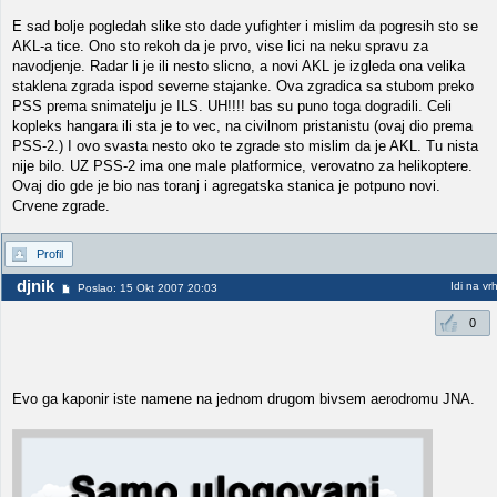
E sad bolje pogledah slike sto dade yufighter i mislim da pogresih sto se
AKL-a tice. Ono sto rekoh da je prvo, vise lici na neku spravu za
navodjenje. Radar li je ili nesto slicno, a novi AKL je izgleda ona velika
staklena zgrada ispod severne stajanke. Ova zgradica sa stubom preko
PSS prema snimatelju je ILS. UH!!!! bas su puno toga dogradili. Celi
kopleks hangara ili sta je to vec, na civilnom pristanistu (ovaj dio prema
PSS-2.) I ovo svasta nesto oko te zgrade sto mislim da je AKL. Tu nista
nije bilo. UZ PSS-2 ima one male platformice, verovatno za helikoptere.
Ovaj dio gde je bio nas toranj i agregatska stanica je potpuno novi.
Crvene zgrade.
Profil
djnik
Idi na vr
Poslao: 15 Okt 2007 20:03
0
Evo ga kaponir iste namene na jednom drugom bivsem aerodromu JNA.