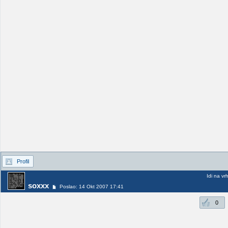
Profil
Idi na vr
soxxx
Poslao: 14 Okt 2007 17:41
0