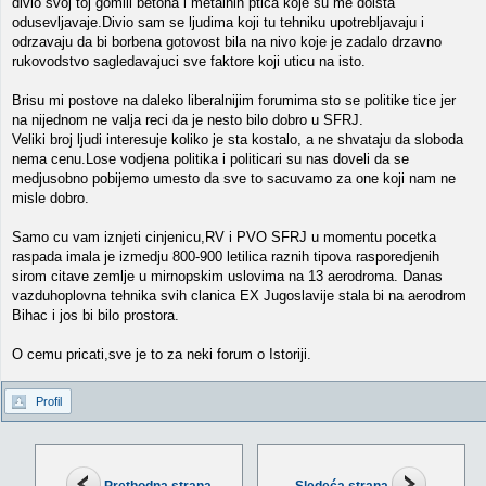
divio svoj toj gomili betona i metalnih ptica koje su me doista
odusevljavaje.Divio sam se ljudima koji tu tehniku upotrebljavaju i
odrzavaju da bi borbena gotovost bila na nivo koje je zadalo drzavno
rukovodstvo sagledavajuci sve faktore koji uticu na isto.
Brisu mi postove na daleko liberalnijim forumima sto se politike tice jer
na nijednom ne valja reci da je nesto bilo dobro u SFRJ.
Veliki broj ljudi interesuje koliko je sta kostalo, a ne shvataju da sloboda
nema cenu.Lose vodjena politika i politicari su nas doveli da se
medjusobno pobijemo umesto da sve to sacuvamo za one koji nam ne
misle dobro.
Samo cu vam iznjeti cinjenicu,RV i PVO SFRJ u momentu pocetka
raspada imala je izmedju 800-900 letilica raznih tipova rasporedjenih
sirom citave zemlje u mirnopskim uslovima na 13 aerodroma. Danas
vazduhoplovna tehnika svih clanica EX Jugoslavije stala bi na aerodrom
Bihac i jos bi bilo prostora.
O cemu pricati,sve je to za neki forum o Istoriji.
Profil