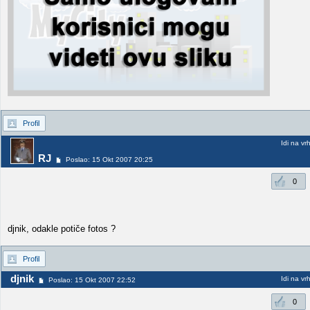
Profil
Idi na vr
RJ
Poslao: 15 Okt 2007 20:25
0
djnik, odakle potiče fotos ?
Profil
djnik
Idi na vr
Poslao: 15 Okt 2007 22:52
0