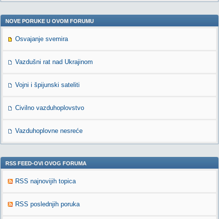
NOVE PORUKE U OVOM FORUMU
Osvajanje svemira
Vazdušni rat nad Ukrajinom
Vojni i špijunski sateliti
Civilno vazduhoplovstvo
Vazduhoplovne nesreće
RSS FEED-OVI OVOG FORUMA
RSS najnovijih topica
RSS poslednjih poruka