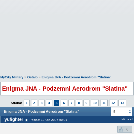
»
»
MyCity Military
Ostalo
Enigma JNA - Podzemni Aerodrom "Slatina"
Enigma JNA - Podzemni Aerodrom "Slatina"
Strana:
1
2
3
4
5
6
7
8
9
10
11
12
13
Enigma JNA - Podzemni Aerodrom "Slatina"
5
yufighter
Idi na vr
Poslao: 13 Okt 2007 00:01
0