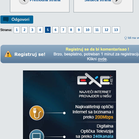
Prethodna strana
Sledeća strana
Odgovori
Strana:
1
2
3
4
5
6
7
8
9
10
11
12
13
Idi na v