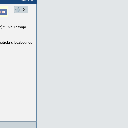
Idi na vrh
0
 tj. nisu strogo
i potrebnu bezbednost