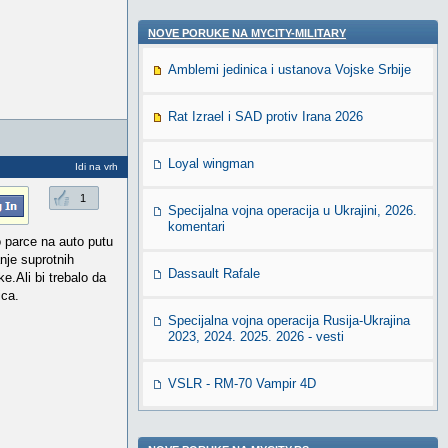
NOVE PORUKE NA MYCITY-MILITARY
Amblemi jedinica i ustanova Vojske Srbije
Rat Izrael i SAD protiv Irana 2026
Loyal wingman
Idi na vrh
1
Specijalna vojna operacija u Ukrajini, 2026.
komentari
no parce na auto putu
nje suprotnih
Dassault Rafale
e.Ali bi trebalo da
ica.
Specijalna vojna operacija Rusija-Ukrajina
2023, 2024. 2025. 2026 - vesti
VSLR - RM-70 Vampir 4D