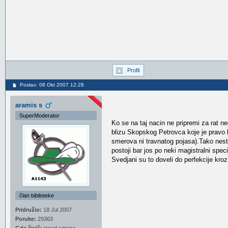
Profil
Poslao: 08 Okt 2007 12:28
aramis s
SuperModerator
Ko se na taj nacin ne pripremi za rat ne
blizu Skopskog Petrovca koje je pravo 
smerova ni travnatog pojasa).Tako nesto 
postoji bar jos po neki magistralni specij
Svedjani su to doveli do perfekcije kro
član biblioteke
Pridružio:
18 Jul 2007
Poruke:
29363