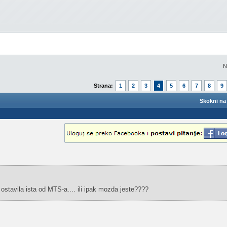
N
Strana:
1
2
3
4
5
6
7
8
9
Skokni na 
stavila ista od MTS-a.... ili ipak mozda jeste????