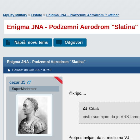
»
»
MyCity Military
Ostalo
Enigma JNA - Podzemni Aerodrom "Slatina"
Enigma JNA - Podzemni Aerodrom "Slatina"
Napiši novu temu
Odgovori
Enigma JNA - Podzemni Aerodrom "Slatina"
Poslao: 08 Okt 2007 07:59
cezar 35
SuperModerator
@kripo....
Citat:
cisto sumnjam da je VRS tamo o
Pretpostavljam da si mislio na VJ.