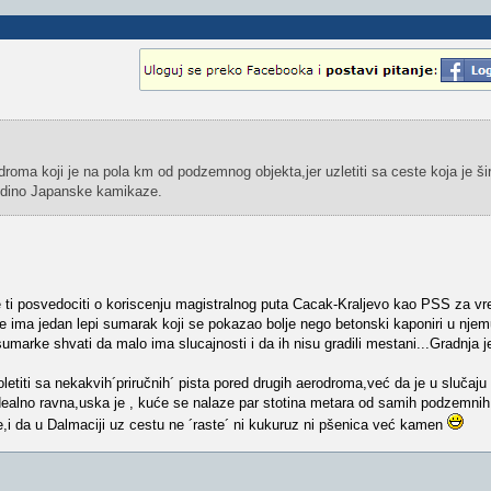
erodroma koji je na pola km od podzemnog objekta,jer uzletiti sa ceste koja je š
edino Japanske kamikaze.
e ti posvedociti o koriscenju magistralnog puta Cacak-Kraljevo kao PSS za vr
 ima jedan lepi sumarak koji se pokazao bolje nego betonski kaponiri u njemu s
umarke shvati da malo ima slucajnosti i da ih nisu gradili mestani...Gradnja 
etiti sa nekakvih´priručnih´ pista pored drugih aerodroma,već da je u slučaju 
idealno ravna,uska je , kuće se nalaze par stotina metara od samih podzemnih 
e,i da u Dalmaciji uz cestu ne ´raste´ ni kukuruz ni pšenica već kamen