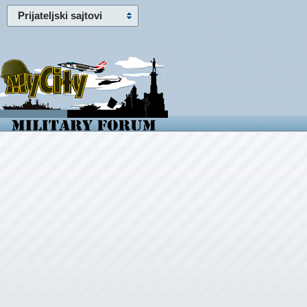
Prijateljski sajtovi