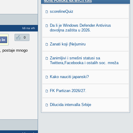
NOVE PORUKE NA MYCITY.RS
scorelineQuiz
Da li je Windows Defender Antivirus
Idi na vrh
dovoljna zaštita u 2026.
0
Zanati koji (Ne)umiru
m, postaje mnogo
Zanimljivi i smešni statusi sa
Twittera,Facebooka i ostalih soc. mreža
Kako nauciti japanski?
FK Partizan 2026/27.
Dilucida intervalla Srbije