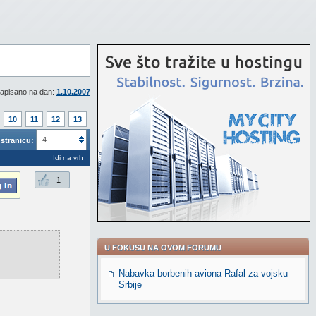
apisano na dan:
1.10.2007
10
11
12
13
4
stranicu:
Idi na vrh
1
U FOKUSU NA OVOM FORUMU
Nabavka borbenih aviona Rafal za vojsku
Srbije