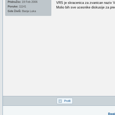
Pridružio:
19 Feb 2006
VRS je skracenica za zvanican naziv Vo
Poruke:
11141
Molio bih sve ucesnike diskusije za pre
Gde živiš:
Banja Luka
Profil
Regi