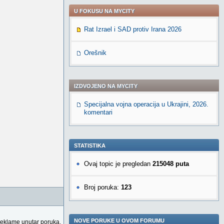
U FOKUSU NA MYCITY
Rat Izrael i SAD protiv Irana 2026
Orešnik
IZDVOJENO NA MYCITY
Specijalna vojna operacija u Ukrajini, 2026.
komentari
STATISTIKA
Ovaj topic je pregledan
215048 puta
Broj poruka:
123
NOVE PORUKE U OVOM FORUMU
reklame unutar poruka.