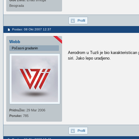
Gde živiš:
iznad smoga
Beograda
Profil
Poslao: 08 Okt 2007 12:37
Webb
Počasni građanin
Aerodrom u Tuzli je bio karakteristican
siri. Jako lepo uradjeno.
Pridružio:
29 Mar 2006
Poruke:
785
Profil