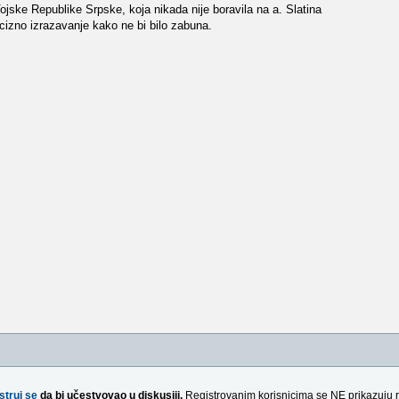
jske Republike Srpske, koja nikada nije boravila na a. Slatina
cizno izrazavanje kako ne bi bilo zabuna.
struj se
da bi učestvovao u diskusiji.
Registrovanim korisnicima se NE prikazuju 