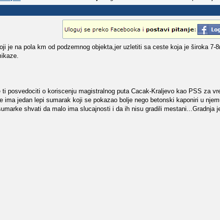
 koji je na pola km od podzemnog objekta,jer uzletiti sa ceste koja je široka 7-
ikaze.
e ti posvedociti o koriscenju magistralnog puta Cacak-Kraljevo kao PSS za vr
 ima jedan lepi sumarak koji se pokazao bolje nego betonski kaponiri u njemu s
umarke shvati da malo ima slucajnosti i da ih nisu gradili mestani...Gradnja 