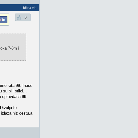
Idi na vrh
0
iroka 7-8m i
eme rata 99. Inace
u bili orlici...
je opravdana 99.
Divulja to
izlaza niz cestu,a