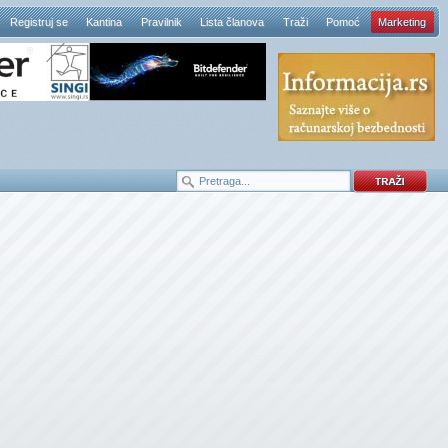
Registruj se
Kantina
Pravilnik
Lista članova
Traži
Pomoć
Marketing