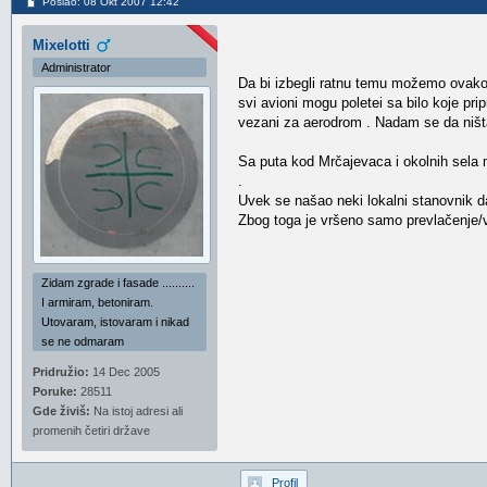
Poslao: 08 Okt 2007 12:42
Mixelotti
Administrator
Da bi izbegli ratnu temu možemo ovako
svi avioni mogu poletei sa bilo koje pr
vezani za aerodrom . Nadam se da ništ
Sa puta kod Mrčajevaca i okolnih sela mo
.
Uvek se našao neki lokalni stanovnik d
Zbog toga je vršeno samo prevlačenje/
Zidam zgrade i fasade ..........
I armiram, betoniram.
Utovaram, istovaram i nikad
se ne odmaram
Pridružio:
14 Dec 2005
Poruke:
28511
Gde živiš:
Na istoj adresi ali
promenih četiri države
Profil