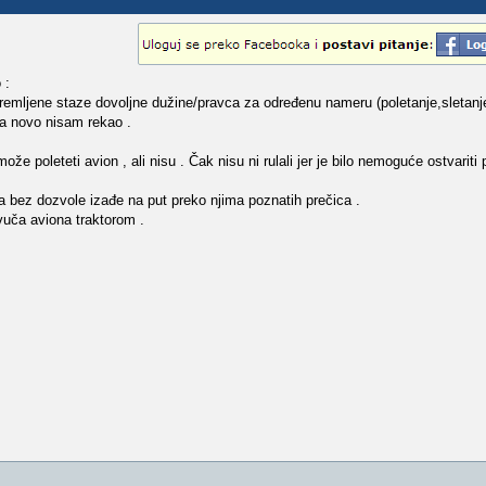
 :
ipremljene staze dovoljne dužine/pravca za određenu nameru (poletanje,sletanje)
a novo nisam rekao .
že poleteti avion , ali nisu . Čak nisu ni rulali jer je bilo nemoguće ostvarit
a bez dozvole izađe na put preko njima poznatih prečica .
vuča aviona traktorom .