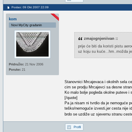
Poslao: 09 Okt 2007 22:09
kom
Novi MyCity građanin
zmajognjeniivan ::
prije će biti da koristi pistu a
uz koju su kuće...hm..možda j
Pridružio:
21 Nov 2006
Poruke:
21
Stanovnici Mrcajevaca i okolnih sela c
cim se prodju Mrcajevci sa desne strane
Ko malo bolje pogleda okolne puteve i s
[/quote]
Pa ja nisam ni tvrdio da je nemoguće pol
teško/nemoguće izvesti,jer cesta nije 
brdo se uzdiže uz sjevernu stranu cest
Profil