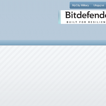
MyCity Military
Uloguj se