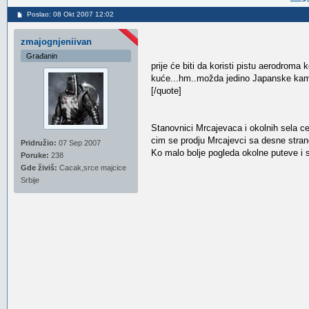
Poslao: 08 Okt 2007 12:02
zmajognjeniivan
Građanin
prije će biti da koristi pistu aerodroma
kuće...hm..možda jedino Japanske kam
[/quote]
Stanovnici Mrcajevaca i okolnih sela c
cim se prodju Mrcajevci sa desne strane
Pridružio:
07 Sep 2007
Ko malo bolje pogleda okolne puteve i s
Poruke:
238
Gde živiš:
Cacak,srce majcice
Srbije