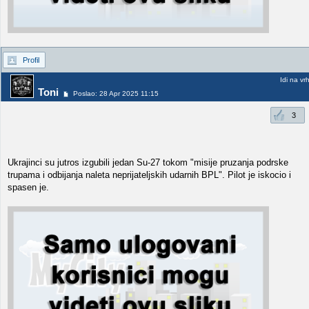
Profil
Idi na vr
Toni
Poslao: 28 Apr 2025 11:15
3
Ukrajinci su jutros izgubili jedan Su-27 tokom "misije pruzanja podrske
trupama i odbijanja naleta neprijateljskih udarnih BPL". Pilot je iskocio i
spasen je.