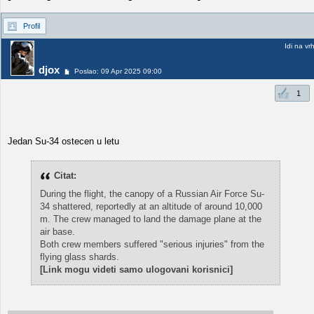
Profil
Idi na vr
djox
Poslao: 09 Apr 2025 09:00
1
Jedan Su-34 ostecen u letu
Citat:
During the flight, the canopy of a Russian Air Force Su-
34 shattered, reportedly at an altitude of around 10,000
m. The crew managed to land the damage plane at the
air base.
Both crew members suffered "serious injuries" from the
flying glass shards.
[Link mogu videti samo ulogovani korisnici]