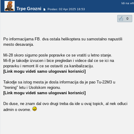
Idi na vr
Trpe Grozni
Poslao: 02 Apr 2025 18:53
0
Po informacijama FB. dva ostala helikoptera su samostalno napustili
mesto desavanja.
Mi-28 skoro sigurno posle popravke ce se vratiti u letno stanje.
Mi-8 je takodje izvucen i bice pregledan i videce dal ce se ici na
popravku i remont ili ce se ostaviti za kanibalizaciju.
[Link mogu videti samo ulogovani korisnici]
Takodje sa istog mesta je dosla informacija da je pao Tu-22M3 u
"trening" letu i Usolskom regionu.
[Link mogu videti samo ulogovani korisnici]
Do duse, ne znam dal ovo drugi treba da ide u ovaj topick, al nek odluci
admin o ovome.