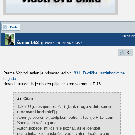
Profil
Idi na vr
šumar bk2
Poslao: 28 Apr 2025 23:26
0
Prema Vojvodi avion je pripadao jedinici
831. Taktičke vazduhoplovne
brigade
.
Navodi takođe da je oboren prijateljskom vatrom iz F-16.
Citat:
Tako. O jutrošnjem Su-27. (
[Link mogu videti samo
ulogovani korisnici]
)
Avion je oboren prijateljskom vatrom, tačnije F-16-icom.
Sada je to već sigurno.
Autor „pobede“ mi još nije poznat, ali je identitet
posrednika, koji je iskočio, već utvrđen. Inače, bio je