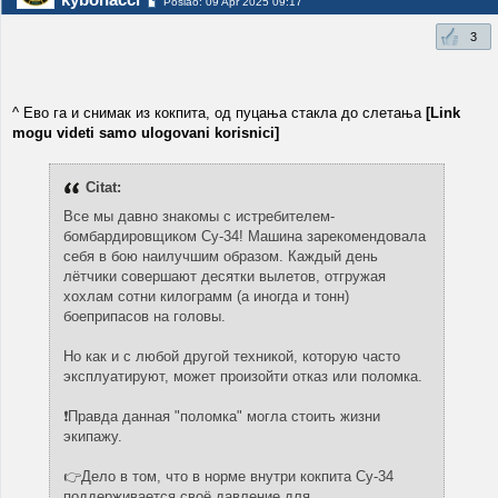
Poslao: 09 Apr 2025 09:17
3
^ Ево га и снимак из кокпита, од пуцања стакла до слетања
[Link
mogu videti samo ulogovani korisnici]
Citat:
Все мы давно знакомы с истребителем-
бомбардировщиком Су-34! Машина зарекомендовала
себя в бою наилучшим образом. Каждый день
лётчики совершают десятки вылетов, отгружая
хохлам сотни килограмм (а иногда и тонн)
боеприпасов на головы.
Но как и с любой другой техникой, которую часто
эксплуатируют, может произойти отказ или поломка.
❗️Правда данная "поломка" могла стоить жизни
экипажу.
👉Дело в том, что в норме внутри кокпита Су-34
поддерживается своё давление для