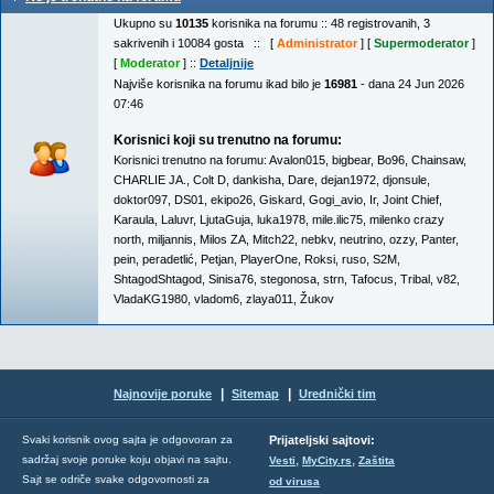
Ukupno su
10135
korisnika na forumu :: 48 registrovanih, 3
sakrivenih i 10084 gosta :: [
Administrator
] [
Supermoderator
]
[
Moderator
] ::
Detaljnije
Najviše korisnika na forumu ikad bilo je
16981
- dana 24 Jun 2026
07:46
Korisnici koji su trenutno na forumu:
Korisnici trenutno na forumu:
Avalon015
,
bigbear
,
Bo96
,
Chainsaw
,
CHARLIE JA.
,
Colt D
,
dankisha
,
Dare
,
dejan1972
,
djonsule
,
doktor097
,
DS01
,
ekipo26
,
Giskard
,
Gogi_avio
,
Ir
,
Joint Chief
,
Karaula
,
Laluvr
,
LjutaGuja
,
luka1978
,
mile.ilic75
,
milenko crazy
north
,
miljannis
,
Milos ZA
,
Mitch22
,
nebkv
,
neutrino
,
ozzy
,
Panter
,
pein
,
peradetlić
,
Petjan
,
PlayerOne
,
Roksi
,
ruso
,
S2M
,
ShtagodShtagod
,
Sinisa76
,
stegonosa
,
strn
,
Tafocus
,
Tribal
,
v82
,
VladaKG1980
,
vladom6
,
zlaya011
,
Žukov
|
|
Najnovije poruke
Sitemap
Urednički tim
Svaki korisnik ovog sajta je odgovoran za
Prijateljski sajtovi:
,
,
sadržaj svoje poruke koju objavi na sajtu.
Vesti
MyCity.rs
Zaštita
Sajt se odriče svake odgovornosti za
od virusa