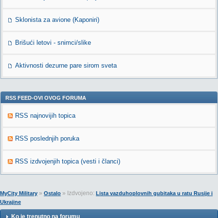
Sklonista za avione (Kaponiri)
Brišući letovi - snimci/slike
Aktivnosti dezurne pare sirom sveta
RSS FEED-OVI OVOG FORUMA
RSS najnovijih topica
RSS poslednjih poruka
RSS izdvojenjih topica (vesti i članci)
»
» Izdvojeno:
MyCity Military
Ostalo
Lista vazduhoplovnih gubitaka u ratu Rusije i
Ukrajine
Ko je trenutno na forumu