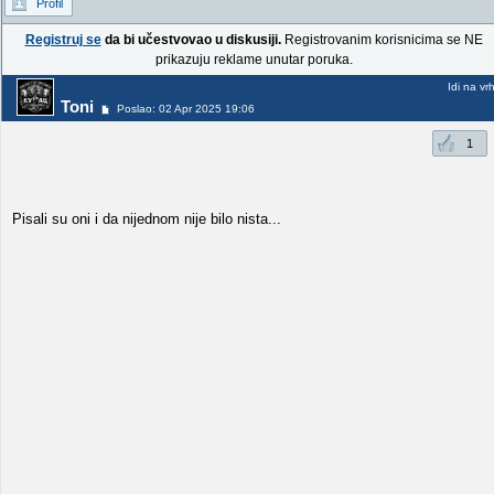
Profil
Registruj se
da bi učestvovao u diskusiji.
Registrovanim korisnicima se NE
prikazuju reklame unutar poruka.
Idi na vr
Toni
Poslao: 02 Apr 2025 19:06
1
Pisali su oni i da nijednom nije bilo nista...