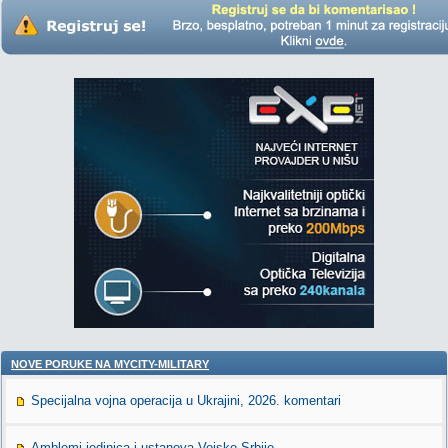
NOVE PORUKE NA MYCITY-MILITARY
Specijalna vojna operacija u Ukrajini, 2026. komentari
Amblemi jedinica i ustanova Vojske Srbije