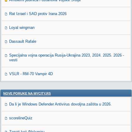
Rat Izrael i SAD protiv Irana 2026
Loyal wingman
Dassault Rafale
Specijalna vojna operacija Rusija-Ukrajina 2023, 2024. 2025. 2026 -
vesti
VSLR - RM-70 Vampir 4D
NOVE PORUKE NA MYCITY.RS
Da li je Windows Defender Antivirus dovoljna zaštita u 2026.
scorelineQuiz
Zanati koji (Ne)umiru