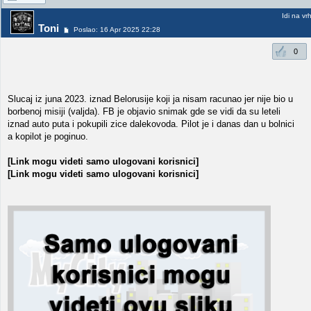
Idi na vr
Toni
Poslao: 16 Apr 2025 22:28
0
Slucaj iz juna 2023. iznad Belorusije koji ja nisam racunao jer nije bio u
borbenoj misiji (valjda). FB je objavio snimak gde se vidi da su leteli
iznad auto puta i pokupili zice dalekovoda. Pilot je i danas dan u bolnici
a kopilot je poginuo.
[Link mogu videti samo ulogovani korisnici]
[Link mogu videti samo ulogovani korisnici]