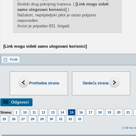
školski drug pokojnog Ivanova. (
[Link mogu videti
samo ulogovani korisnici]
)
Nažalost, neprijateljski pilot je ostao potpuno
nepovređen.
Avion je pripadao 831. brigadi.
[Link mogu videti samo ulogovani korisnici]
Profil
Prethodna strana
Sledeća strana
Odgovori
Strana:
1
10
11
12
13
14
15
16
17
18
19
20
21
25
26
27
28
29
30
31
32
33
Idi na v