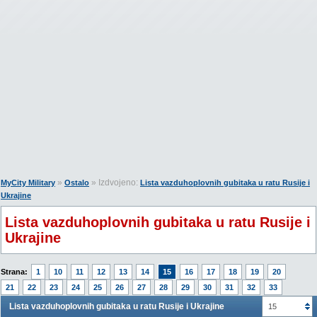
»
» Izdvojeno:
MyCity Military
Ostalo
Lista vazduhoplovnih gubitaka u ratu Rusije i
Ukrajine
Lista vazduhoplovnih gubitaka u ratu Rusije i
Ukrajine
Strana:
1
10
11
12
13
14
15
16
17
18
19
20
21
22
23
24
25
26
27
28
29
30
31
32
33
Lista vazduhoplovnih gubitaka u ratu Rusije i Ukrajine
15