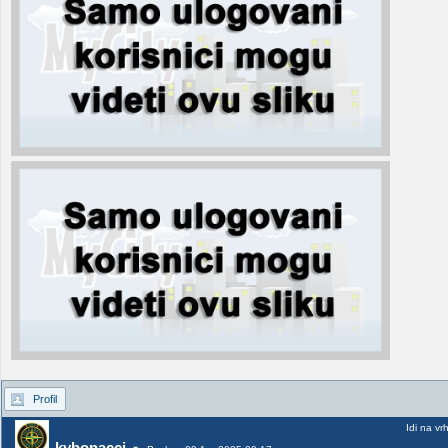
Profil
Idi na vr
kybonacci