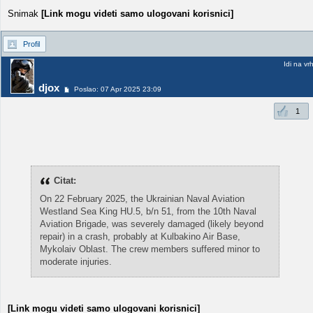
Snimak
[Link mogu videti samo ulogovani korisnici]
Profil
Idi na vr
djox
Poslao: 07 Apr 2025 23:09
1
Citat:
On 22 February 2025, the Ukrainian Naval Aviation
Westland Sea King HU.5, b/n 51, from the 10th Naval
Aviation Brigade, was severely damaged (likely beyond
repair) in a crash, probably at Kulbakino Air Base,
Mykolaiv Oblast. The crew members suffered minor to
moderate injuries.
[Link mogu videti samo ulogovani korisnici]