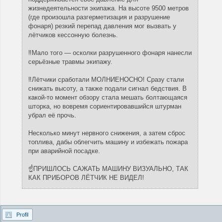
жизнедеятельности экипажа. На высоте 9500 метров
(где произошла разгерметизация и разрушение
фонаря) резкий перепад давления мог вызвать у
лётчиков кессонную болезнь.
‼️Мало того — осколки разрушенного фонаря нанесли
серьёзные травмы экипажу.
‼️Лётчики сработали МОЛНИЕНОСНО! Сразу стали
снижать высоту, а также подали сигнал бедствия. В
какой-то момент обзору стала мешать болтающаяся
шторка, но вовремя сориентировавшийся штурман
убрал её прочь.
Несколько минут нервного снижения, а затем сброс
топлива, дабы облегчить машину и избежать пожара
при аварийной посадке.
☝️ПРИШЛОСЬ САЖАТЬ МАШИНУ ВИЗУАЛЬНО, ТАК
КАК ПРИБОРОВ ЛЁТЧИК НЕ ВИДЕЛ!
Profil