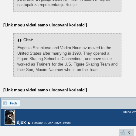
nastupali za reprezentaciju Rusije.
[Link mogu videti samo ulogovani korisnici]
Citat:
Evgenia Shishkova and Vadim Naumov moved to the
United States after marrying in 1998. They opened a
Figure Skating School in Connecticut, and have since
worked as Trainers for the U.S. Figure Skating Team and
their Son, Maxim Naumov who is on the Team.
[Link mogu videti samo ulogovani korisnici]
Profil
Idi na vr
djox
Poslao: 30 Jan 2025 16:08
0