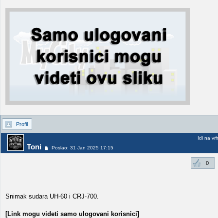
Profil
Idi na vr
Toni
Poslao: 31 Jan 2025 17:15
0
Snimak sudara UH-60 i CRJ-700.
[Link mogu videti samo ulogovani korisnici]