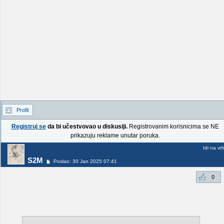
Profil
Registruj se
da bi učestvovao u diskusiji.
Registrovanim korisnicima se NE
prikazuju reklame unutar poruka.
Idi na vr
S2M
Poslao: 30 Jan 2025 07:41
0