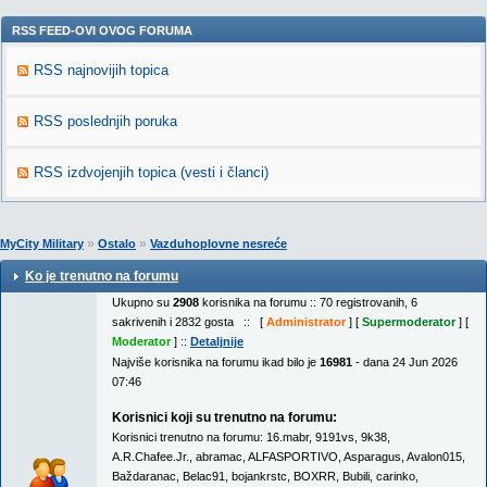
RSS FEED-OVI OVOG FORUMA
RSS najnovijih topica
RSS poslednjih poruka
RSS izdvojenjih topica (vesti i članci)
»
»
MyCity Military
Ostalo
Vazduhoplovne nesreće
Ko je trenutno na forumu
Ukupno su
2908
korisnika na forumu :: 70 registrovanih, 6
sakrivenih i 2832 gosta :: [
Administrator
] [
Supermoderator
] [
Moderator
] ::
Detaljnije
Najviše korisnika na forumu ikad bilo je
16981
- dana 24 Jun 2026
07:46
Korisnici koji su trenutno na forumu:
Korisnici trenutno na forumu:
16.mabr
,
9191vs
,
9k38
,
A.R.Chafee.Jr.
,
abramac
,
ALFASPORTIVO
,
Asparagus
,
Avalon015
,
Baždaranac
,
Belac91
,
bojankrstc
,
BOXRR
,
Bubili
,
carinko
,