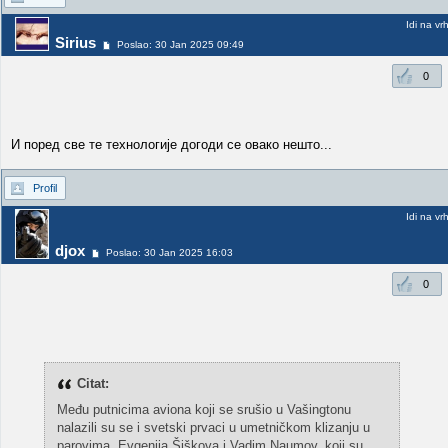
Idi na vr
Sirius
Poslao: 30 Jan 2025 09:49
0
И поред све те технологије догоди се овако нешто...
Profil
Idi na vr
djox
Poslao: 30 Jan 2025 16:03
0
Citat:
Među putnicima aviona koji se srušio u Vašingtonu
nalazili su se i svetski prvaci u umetničkom klizanju u
parovima, Evgenija Šiškova i Vadim Naumov, koji su