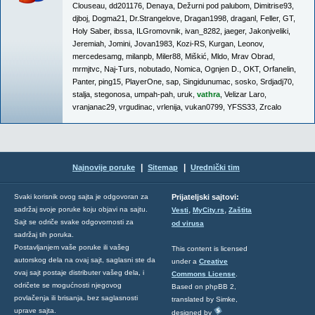
Clouseau
,
dd201176
,
Denaya
,
Dežurni pod palubom
,
Dimitrise93
,
djboj
,
Dogma21
,
Dr.Strangelove
,
Dragan1998
,
draganl
,
Feller
,
GT
,
Holy Saber
,
ibssa
,
ILGromovnik
,
ivan_8282
,
jaeger
,
Jakonjveliki
,
Jeremiah
,
Jomini
,
Jovan1983
,
Kozi-RS
,
Kurgan
,
Leonov
,
mercedesamg
,
milanpb
,
Miler88
,
Miškić
,
Mldo
,
Mrav Obrad
,
mrmjtvc
,
Naj-Turs
,
nobutado
,
Nomica
,
Ognjen D.
,
OKT
,
Orfanelin
,
Panter
,
ping15
,
PlayerOne
,
sap
,
Singidunumac
,
sosko
,
Srdjadj70
,
stalja
,
stegonosa
,
umpah-pah
,
uruk
,
vathra
,
Velizar Laro
,
vranjanac29
,
vrgudinac
,
vrlenija
,
vukan0799
,
YFSS33
,
Zrcalo
|
|
Najnovije poruke
Sitemap
Urednički tim
Svaki korisnik ovog sajta je odgovoran za
Prijateljski sajtovi:
,
,
sadržaj svoje poruke koju objavi na sajtu.
Vesti
MyCity.rs
Zaštita
Sajt se odriče svake odgovornosti za
od virusa
sadržaj tih poruka.
Postavljanjem vaše poruke ili vašeg
This content is licensed
autorskog dela na ovaj sajt, saglasni ste da
under a
Creative
ovaj sajt postaje distributer vašeg dela, i
Commons License
.
odričete se mogućnosti njegovog
Based on phpBB 2,
povlačenja ili brisanja, bez saglasnosti
translated by Simke,
uprave sajta.
designed by