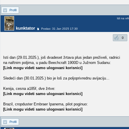
Profil
Idi na vr
kunktator
Poslao: 31 Jan 2025 17:30
0
Isti dan (29.01.2025.), još dvadeset žrtava plus jedan preživeli, radnici
na naftnim poljima, u padu Beechcraft 1900D u Južnom Sudanu:
[Link mogu videti samo ulogovani korisnici]
Sledeći dan (30.01.2025.) bio je loš za poljoprivrednu avijaciju...
Kenija, cesna a185f, dve žrtve:
[Link mogu videti samo ulogovani korisnici]
Brazil, cropduster Embraer Ipanema, pilot poginuo:
[Link mogu videti samo ulogovani korisnici]
Profil