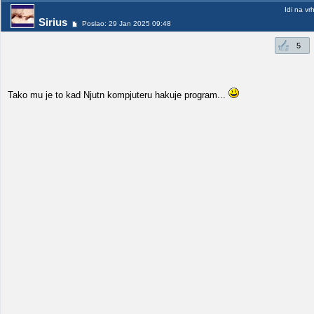
Idi na vr
Sirius
Poslao: 29 Jan 2025 09:48
5
Tako mu je to kad Njutn kompjuteru hakuje program...