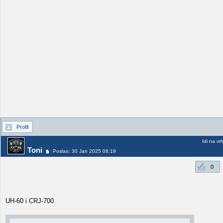
Profil
Idi na vr
Toni
Poslao: 30 Jan 2025 08:19
0
UH-60 i CRJ-700.