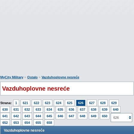
»
»
MyCity Military
Ostalo
Vazduhoplovne nesreće
Vazduhoplovne nesreće
Strana:
1
621
622
623
624
625
626
627
628
629
630
631
632
633
634
635
636
637
638
639
640
641
642
643
644
645
646
647
648
649
650
651
626
652
653
654
655
658
Vazduhoplovne nesreće