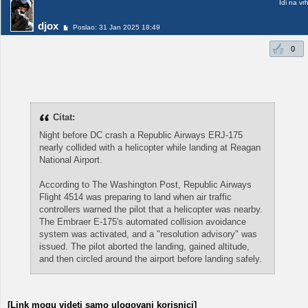
Idi na vr
djox
Poslao: 31 Jan 2025 18:49
0
Citat:
Night before DC crash a Republic Airways ERJ-175
nearly collided with a helicopter while landing at Reagan
National Airport.
According to The Washington Post, Republic Airways
Flight 4514 was preparing to land when air traffic
controllers warned the pilot that a helicopter was nearby.
The Embraer E-175's automated collision avoidance
system was activated, and a "resolution advisory" was
issued. The pilot aborted the landing, gained altitude,
and then circled around the airport before landing safely.
[Link mogu videti samo ulogovani korisnici]