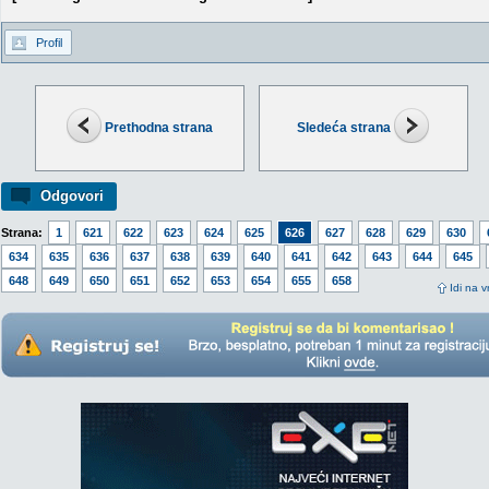
Profil
Prethodna strana
Sledeća strana
Odgovori
Strana:
1
621
622
623
624
625
626
627
628
629
630
634
635
636
637
638
639
640
641
642
643
644
645
648
649
650
651
652
653
654
655
658
Idi na v