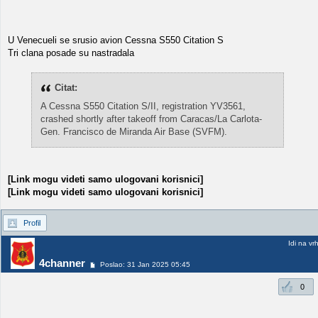
U Venecueli se srusio avion Cessna S550 Citation S
Tri clana posade su nastradala
Citat:
A Cessna S550 Citation S/II, registration YV3561,
crashed shortly after takeoff from Caracas/La Carlota-
Gen. Francisco de Miranda Air Base (SVFM).
[Link mogu videti samo ulogovani korisnici]
[Link mogu videti samo ulogovani korisnici]
Profil
Idi na vr
4channer
Poslao: 31 Jan 2025 05:45
0