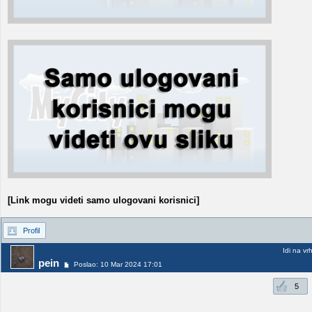
[Link mogu videti samo ulogovani korisnici]
Profil
Idi na vr
pein
Poslao: 10 Mar 2024 17:01
5