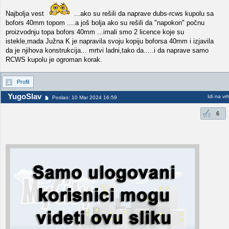
Najbolja vest
...ako su rešili da naprave dubs-rcws kupolu sa
bofors 40mm topom ....a još bolja ako su rešili da "napokon" počnu
proizvodnju topa bofors 40mm ...imali smo 2 licence koje su
istekle,mada Južna K je napravila svoju kopiju boforsa 40mm i izjavila
da je njihova konstrukcija... mrtvi ladni,tako da.....i da naprave samo
RCWS kupolu je ogroman korak.
Profil
YugoSlav
Idi na vr
Poslao: 10 Mar 2024 16:59
6