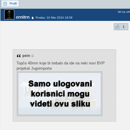
Profil
Idi na vr
crnitrn
Poslao: 10 Mar 2024 19:58
1
pein ::
Topče 40mm koje bi trebalo da ide na neki novi BVP
projekat Jugoimporta