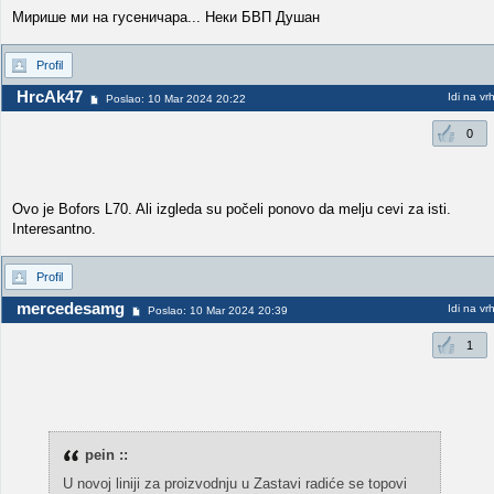
Мирише ми на гусеничара... Неки БВП Душан
Profil
HrcAk47
Idi na vr
Poslao: 10 Mar 2024 20:22
0
Ovo je Bofors L70. Ali izgleda su počeli ponovo da melju cevi za isti.
Interesantno.
Profil
mercedesamg
Idi na vr
Poslao: 10 Mar 2024 20:39
1
pein ::
U novoj liniji za proizvodnju u Zastavi radiće se topovi