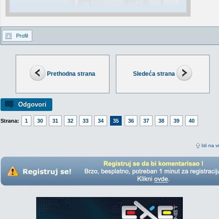
Profil
Prethodna strana
Sledeća strana
Odgovori
Strana:
1
30
31
32
33
34
35
36
37
38
39
40
Idi na v