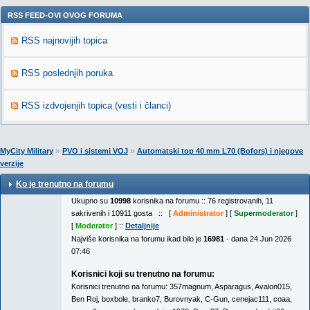
RSS FEED-OVI OVOG FORUMA
RSS najnovijih topica
RSS poslednjih poruka
RSS izdvojenjih topica (vesti i članci)
»
»
MyCity Military
PVO i sistemi VOJ
Automatski top 40 mm L70 (Bofors) i njegove
verzije
Ko je trenutno na forumu
Ukupno su
10998
korisnika na forumu :: 76 registrovanih, 11
sakrivenih i 10911 gosta :: [
Administrator
] [
Supermoderator
]
[
Moderator
] ::
Detaljnije
Najviše korisnika na forumu ikad bilo je
16981
- dana 24 Jun 2026
07:46
Korisnici koji su trenutno na forumu:
Korisnici trenutno na forumu:
357magnum
,
Asparagus
,
Avalon015
,
Ben Roj
,
boxbole
,
branko7
,
Burovnyak
,
C-Gun
,
cenejac111
,
coaa
,