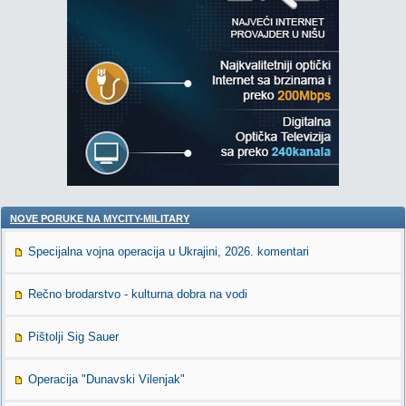
NOVE PORUKE NA MYCITY-MILITARY
Specijalna vojna operacija u Ukrajini, 2026. komentari
Rečno brodarstvo - kulturna dobra na vodi
Pištolji Sig Sauer
Operacija "Dunavski Vilenjak"