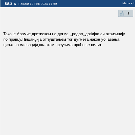
sap
Idi na vr
Poslao: 12 Feb 2024 17:59
1
Тако је Арамис,притиском на дугме ,,радар,,добијао си аквизицију
по правцу.Нишанџија отпуштањем тог дугмета,након уочавања
циља по елевацији,калотом преузима праћење циља.