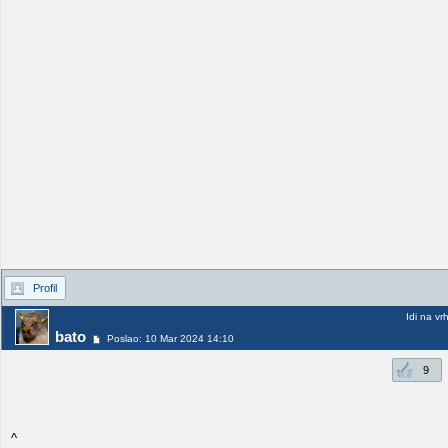
Profil
Idi na vr
bato
Poslao: 10 Mar 2024 14:10
9
^