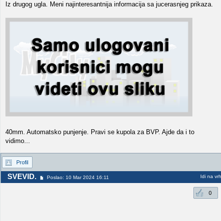
Iz drugog ugla. Meni najinteresantnija informacija sa jucerasnjeg prikaza.
40mm. Automatsko punjenje. Pravi se kupola za BVP. Ajde da i to
vidimo...
Profil
SVEVID.
Idi na vr
Poslao: 10 Mar 2024 16:11
0