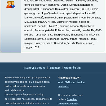
crazydkure
,
cuvarkuca
,
dejan1972
,
Demi87
,
Denaya
,
dendrit86
,
djonsule
,
doktor097
,
dolinalima
,
Dolinc
,
DonRumataEstorski
,
dragoljub11987
,
dusanobr
,
DuškoMraz
,
eulereix
,
EXIT78
,
Foxdie
,
glados
,
goxin
,
HogarStrashni
,
istokzapad
,
klepesina
,
Limeni91
,
Marko Marković
,
markolopin
,
max power
,
maxim_von_burdengate
,
MB120mm
,
Milan A. Nikolic
,
Milometer
,
mirkoro
,
nebojsag
,
nemkea71
,
nenad81
,
Neno25
,
nenomir
,
nenooo
,
OgnjenMitric
,
operniki
,
Petarvu
,
pirke96
,
Polemarchoi
,
proka89
,
raso76
,
Ray1973
,
rikirubio
,
ruma
,
S94
,
sap
,
Sharpshooter
,
Simonsen23
,
Smiljkovich
,
Sone0883
,
sova72
,
stegonosa
,
Tamna_strana_Meseca
,
Tihi86
,
tomigun
,
uruk
,
vazduh
,
veljkovicdani
,
VJ
,
VonDrobac
,
zexon
,
ziggga
,
1324
|
|
Najnovije poruke
Sitemap
Urednički tim
Svaki korisnik ovog sajta je odgovoran za
Prijateljski sajtovi:
,
,
sadržaj svoje poruke koju objavi na sajtu.
Vesti
MyCity.rs
Zaštita
Sajt se odriče svake odgovornosti za
od virusa
sadržaj tih poruka.
Postavljanjem vaše poruke ili vašeg
This content is licensed
autorskog dela na ovaj sajt, saglasni ste da
under a
Creative
ovaj sajt postaje distributer vašeg dela, i
Commons License
.