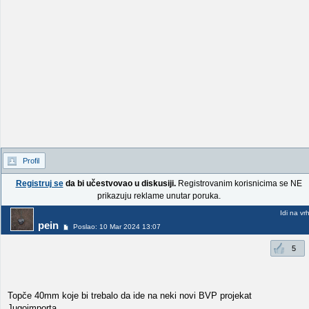
Profil
Registruj se
da bi učestvovao u diskusiji.
Registrovanim korisnicima se NE
prikazuju reklame unutar poruka.
Idi na vr
pein
Poslao: 10 Mar 2024 13:07
5
Topče 40mm koje bi trebalo da ide na neki novi BVP projekat
Jugoimporta