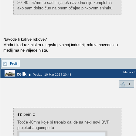
30, 40 i 57mm e sad linija još navodno nije kompletna
ako sam dobro čuo na onom očajno pinkovom snimku.
Navode li kakve rokove?
Mada i kad razmislim u srpskoj vojnoj industriji rokovi navedeni u
medijima ne vrijede ništa.
Profil
Idi na vr
celik
Poslao: 10 Mar 2024 20:48
1
pein ::
Topče 40mm koje bi trebalo da ide na neki novi BVP
projekat Jugoimporta