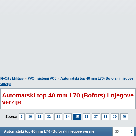
»
»
MyCity Military
PVO i sistemi VOJ
Automatski top 40 mm L70 (Bofors) i njegove
verzije
Automatski top 40 mm L70 (Bofors) i njegove
verzije
Strana:
1
30
31
32
33
34
35
36
37
38
39
40
Automatski top 40 mm L70 (Bofors) i njegove verzije
35