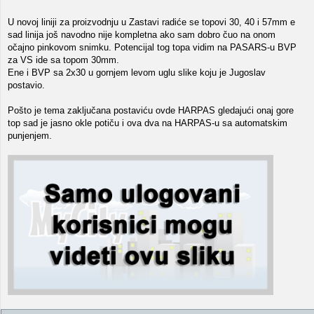
U novoj liniji za proizvodnju u Zastavi radiće se topovi 30, 40 i 57mm e
sad linija još navodno nije kompletna ako sam dobro čuo na onom
očajno pinkovom snimku. Potencijal tog topa vidim na PASARS-u BVP
za VS ide sa topom 30mm.
Ene i BVP sa 2x30 u gornjem levom uglu slike koju je Jugoslav
postavio.
Pošto je tema zaključana postaviću ovde HARPAS gledajući onaj gore
top sad je jasno okle potiču i ova dva na HARPAS-u sa automatskim
punjenjem.