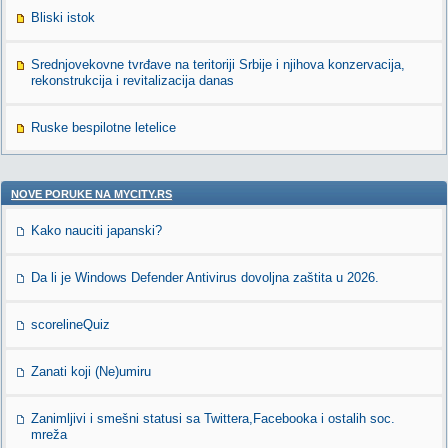
Bliski istok
Srednjovekovne tvrđave na teritoriji Srbije i njihova konzervacija,
rekonstrukcija i revitalizacija danas
Ruske bespilotne letelice
NOVE PORUKE NA MYCITY.RS
Kako nauciti japanski?
Da li je Windows Defender Antivirus dovoljna zaštita u 2026.
scorelineQuiz
Zanati koji (Ne)umiru
Zanimljivi i smešni statusi sa Twittera,Facebooka i ostalih soc.
mreža