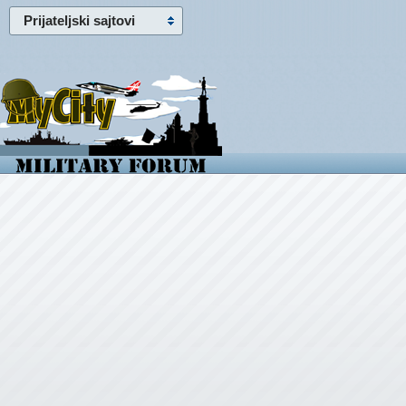
Prijateljski sajtovi