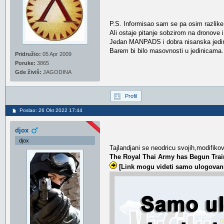
P.S. Informisao sam se pa osim razlike u 
Ali ostaje pitanje sobzirom na dronove 
Jedan MANPADS i dobra nisanska jedin
Barem bi bilo masovnosti u jedinicama.
Pridružio:
05 Apr 2009
Poruke:
3865
Gde živiš:
JAGODINA
Profil
Poslao: 26 Okt 2022 17:44
djox
djox
Tajlandjani se neodricu svojih,modifikov
The Royal Thai Army has Begun Train
[Link mogu videti samo ulogovani