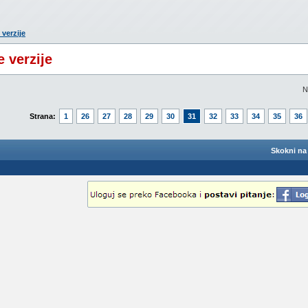
verzije
 verzije
N
Strana:
1
26
27
28
29
30
31
32
33
34
35
36
Skokni na 