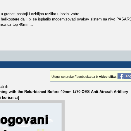
granati postoji i ozbiljna razlika u brzini vatre.
i helikoptere da li bi se isplatilo modernizovati ovakav sistem na nivo PASAR
ica uz top 40mm...
Uloguj se preko Facebooka da bi
video sliku
:
ali ih
ing with the Refurbished Bofors 40mm L/70 OES Anti-Aircraft Artillery
 korisnici]