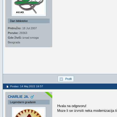
član biblioteke
Pridružio:
18 Jul 2007
Poruke:
29363
Gde živiš:
iznad smoga
Beograda
Profil
Poslao: 14 Maj 2022 19:57
CHARLIE JA.
Legendarni građanin
Hvala na odgovoru!
Moze li se izvrsiti neka modernizacija