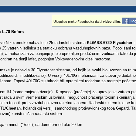
Uloguj se preko Facebooka da bi
video sliku
:
 L-70 Bofors
tvo Nizozemske nabavilo je 25 radarskih sistema
KL/MSS-6720 Flycatcher
i 
o 25 vatrenih jedinica za statičku odbranu vazduhoplovnih baza. Poboljšani to
in), a mehanizam za punjenje je bio opremljen produženim vođicama tako da 
 montiran na donji lafet, pogonjen Volksvagenovim dizel motorom.
ske je nabavila 30 Flycatcher sistema, od kojih je svaki bio uvezan sa tri m
odificeerd', 'modifikovano'). U verziji 40L70G mehanizam za utovar je dodatn
icama. Topovi 40L70G su takođe bili opremljeni radarima za merenje početne
em I/J (osmatranje/otkrivanje) i K-opsega (praćenje) za upravljanje vatrom p
t rada u svim vremenskim uslovima i mogućnost praćenja tokom skeniranja
nska topa ili protivvazduhoplovna raketna lansera. Radarski sistem koji se kor
 PRTL/Cheetah, holandskoj verziji samohodnog protivavionskog topa Gepard. T
ac) koristi sličan radarski sistem.
taja u minuti (1/sec), sa dometom od oko 20 km.