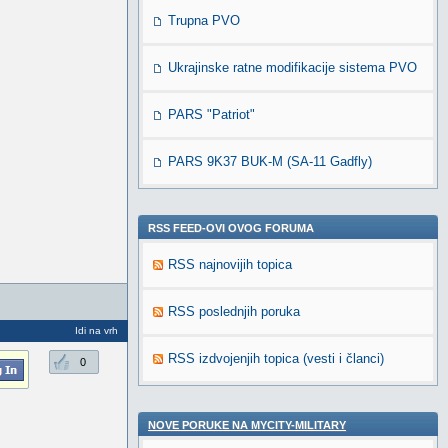
Trupna PVO
Ukrajinske ratne modifikacije sistema PVO
PARS "Patriot"
PARS 9K37 BUK-M (SA-11 Gadfly)
RSS FEED-OVI OVOG FORUMA
RSS najnovijih topica
RSS poslednjih poruka
Idi na vrh
RSS izdvojenjih topica (vesti i članci)
0
NOVE PORUKE NA MYCITY-MILITARY