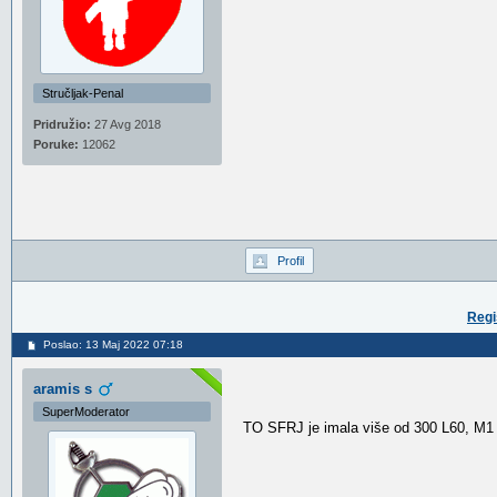
Stručljak-Penal
Pridružio:
27 Avg 2018
Poruke:
12062
Profil
Regi
Poslao: 13 Maj 2022 07:18
aramis s
SuperModerator
TO SFRJ je imala više od 300 L60, M1 i