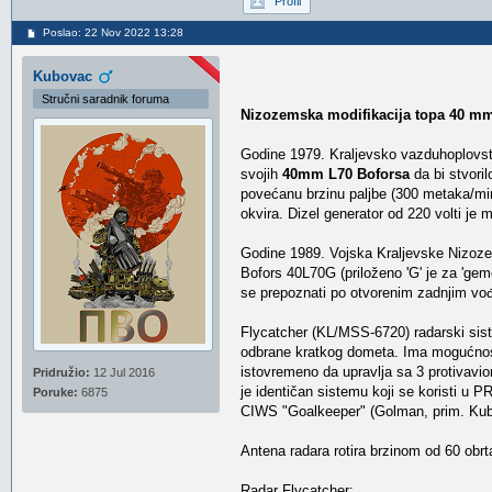
Profil
Poslao: 22 Nov 2022 13:28
Kubovac
Stručni saradnik foruma
Nizozemska modifikacija topa 40 mm
Godine 1979. Kraljevsko vazduhoplovs
svojih
40mm L70 Boforsa
da bi stvoril
povećanu brzinu paljbe (300 metaka/m
okvira. Dizel generator od 220 volti je
Godine 1989. Vojska Kraljevske Nizozem
Bofors 40L70G (priloženo 'G' je za 'gem
se prepoznati po otvorenim zadnjim vođ
Flycatcher (KL/MSS-6720) radarski sist
odbrane kratkog dometa. Ima mogućnos
istovremeno da upravlja sa 3 protivavio
Pridružio:
12 Jul 2016
je identičan sistemu koji se koristi u
Poruke:
6875
CIWS "Goalkeeper" (Golman, prim. Kubov
Antena radara rotira brzinom od 60 obr
Radar Flycatcher: