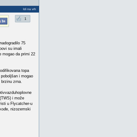
Idi na vrh
1
nadogradilo 75
povi su imali
je mogao da primi 22
odifikovana topa
o poboljšan i mogao
 brzinu zrna.
rotivvazduhoplovne
 (TWS) i može
isti u Flycatcher-u
akođe, nizozemski