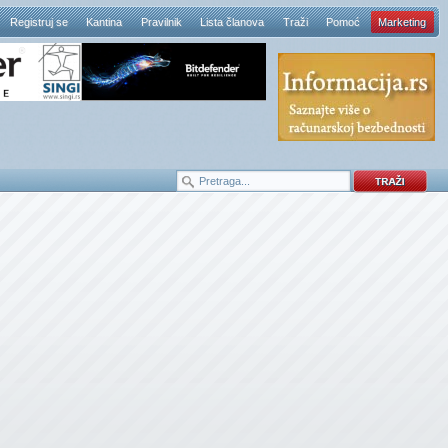
Registruj se
Kantina
Pravilnik
Lista članova
Traži
Pomoć
Marketing