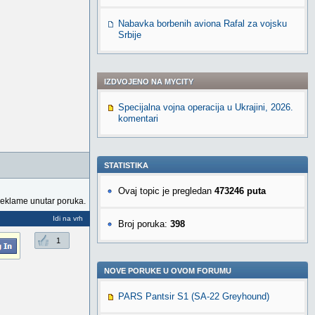
Nabavka borbenih aviona Rafal za vojsku
Srbije
IZDVOJENO NA MYCITY
Specijalna vojna operacija u Ukrajini, 2026.
komentari
STATISTIKA
Ovaj topic je pregledan
473246 puta
reklame unutar poruka.
Idi na vrh
Broj poruka:
398
1
NOVE PORUKE U OVOM FORUMU
PARS Pantsir S1 (SA-22 Greyhound)