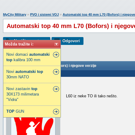
»
»
MyCity Military
PVO i sistemi VOJ
Automatski top 40 mm L70 (Bofors) i njegove 
Automatski top 40 mm L70 (Bofors) i njegove
Napiši novu temu
Odgovori
Možda tražite i:
Novi domaci
automatski
top
kalibra 100 mm
Automatski top 40 mm L70 (Bofors) i njegove verzije
Novi
automatski
top
Poslao: 12 Maj 2022 21:49
30mm NATO
A.R.Chafee.Jr.
Novi zastavin
top
Legendarni građanin
30X173 milimetara
L60 iz neke TO ili tako nešto.
"Vidra"
TOP
GUN