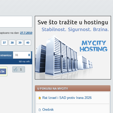
apisano na dan:
27.7.2010
37
38
39
40
31
stranicu:
Idi na vrh
1
U FOKUSU NA MYCITY
Rat Izrael i SAD protiv Irana 2026
Orešnik