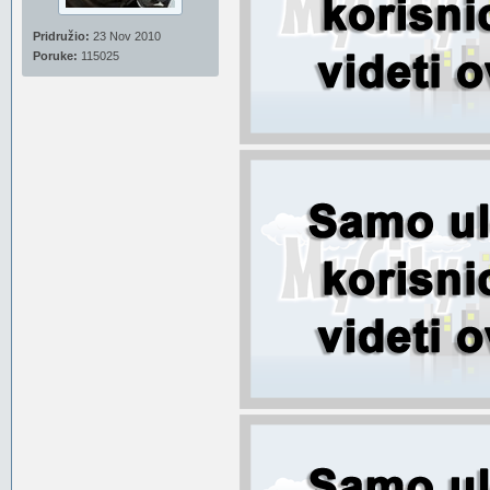
Pridružio:
23 Nov 2010
Poruke:
115025