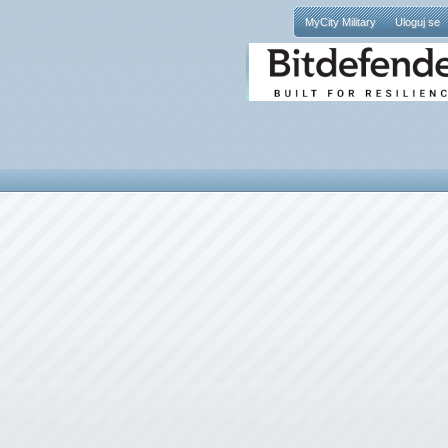
MyCity Military
Uloguj se