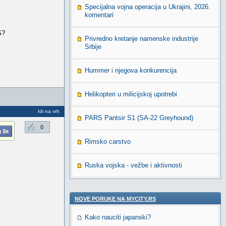
Specijalna vojna operacija u Ukrajini, 2026.
komentari
S?
Privredno kretanje namenske industrije
Srbije
Hummer i njegova konkurencija
Helikopteri u milicijskoj upotrebi
Idi na vrh
PARS Pantsir S1 (SA-22 Greyhound)
0
Rimsko carstvo
Ruska vojska - vežbe i aktivnosti
NOVE PORUKE NA MYCITY.RS
Kako nauciti japanski?