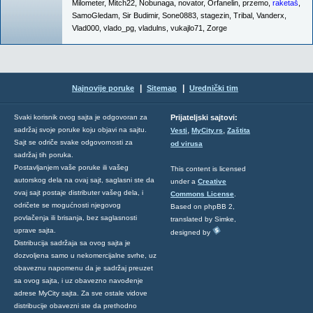
Milometer
,
Mitch22
,
Nobunaga
,
novator
,
Orfanelin
,
przemo
,
raketaš
,
SamoGledam
,
Sir Budimir
,
Sone0883
,
stagezin
,
Tribal
,
Vanderx
,
Vlad000
,
vlado_pg
,
vladulns
,
vukajlo71
,
Zorge
|
|
Najnovije poruke
Sitemap
Urednički tim
Svaki korisnik ovog sajta je odgovoran za
Prijateljski sajtovi:
,
,
sadržaj svoje poruke koju objavi na sajtu.
Vesti
MyCity.rs
Zaštita
Sajt se odriče svake odgovornosti za
od virusa
sadržaj tih poruka.
Postavljanjem vaše poruke ili vašeg
This content is licensed
autorskog dela na ovaj sajt, saglasni ste da
under a
Creative
ovaj sajt postaje distributer vašeg dela, i
Commons License
.
odričete se mogućnosti njegovog
Based on phpBB 2,
povlačenja ili brisanja, bez saglasnosti
translated by Simke,
uprave sajta.
designed by
Distribucija sadržaja sa ovog sajta je
dozvoljena samo u nekomercijalne svrhe, uz
obaveznu napomenu da je sadržaj preuzet
sa ovog sajta, i uz obavezno navođenje
adrese MyCity sajta. Za sve ostale vidove
distribucije obavezni ste da prethodno