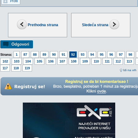
Profil
Prethodna strana
Sledeća strana
Odgovori
Strana:
1
87
88
89
90
91
92
93
94
95
96
97
98
102
103
104
105
106
107
108
109
110
111
112
113
117
118
119
Idi na vrh