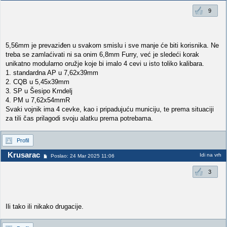
9
5,56mm je prevaziđen u svakom smislu i sve manje će biti korisnika. Ne
treba se zamlaćivati ni sa onim 6,8mm Furry, već je sledeći korak
unikatno modularno oružje koje bi imalo 4 cevi u isto toliko kalibara.
1. standardna AP u 7,62x39mm
2. CQB u 5,45x39mm
3. SP u Šesipo Krndelj
4. PM u 7,62x54mmR
Svaki vojnik ima 4 cevke, kao i pripadujuću municiju, te prema situaciji
za tili čas prilagodi svoju alatku prema potrebama.
Profil
Krusarac
Idi na vrh
Poslao: 24 Mar 2025 11:06
3
Ili tako ili nikako drugacije.