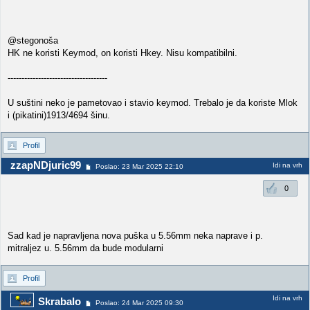
@stegonoša
HK ne koristi Keymod, on koristi Hkey. Nisu kompatibilni.
------------------------------------
U suštini neko je pametovao i stavio keymod. Trebalo je da koriste Mlok
i (pikatini)1913/4694 šinu.
Profil
zzapNDjuric99
Idi na vrh
Poslao: 23 Mar 2025 22:10
0
Sad kad je napravljena nova puška u 5.56mm neka naprave i p.
mitraljez u. 5.56mm da bude modularni
Profil
Idi na vrh
Skrabalo
Poslao: 24 Mar 2025 09:30