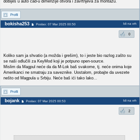
dobijes u auto cad-u dimenzije otvora i zavrtnjeva za montazu.
Profil
bokisha253
Idi na vrh
Poslao: 07 Mar 2025 00:50
0
Koliko sam ja shvatio (a možda i grešim), to i jeste bio razlog zašto su
se naši odlučili za KeyMod koji je potpuno open-source.
Mislim da Magpul neće da da M-Lok baš svakome, tj. neće onima koje
Amerikanci ne smatraju za saveznike. Uostalom, probajte da uvezete
nešto od Magpula u Srbiju. Neće baš ići tako lako...
Profil
bojank
Idi na vrh
Poslao: 07 Mar 2025 00:53
2