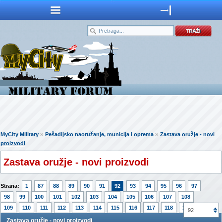
»
»
MyCity Military
Pešadijsko naoružanje, municija i oprema
Zastava oružje - novi
proizvodi
Zastava oružje - novi proizvodi
Strana:
1
87
88
89
90
91
92
93
94
95
96
97
98
99
100
101
102
103
104
105
106
107
108
109
110
111
112
113
114
115
116
117
118
119
92
Zastava oružje - novi proizvodi