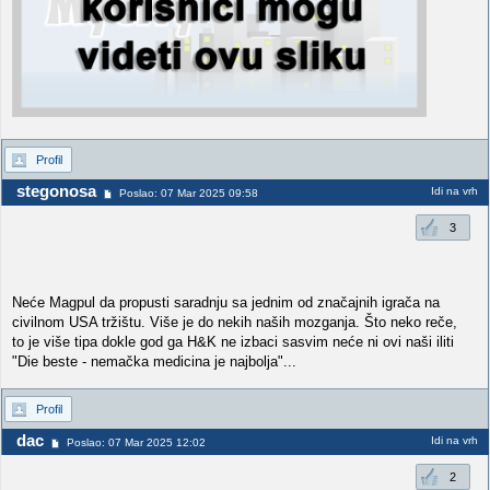
Profil
stegonosa
Idi na vrh
Poslao: 07 Mar 2025 09:58
3
Neće Magpul da propusti saradnju sa jednim od značajnih igrača na
civilnom USA tržištu. Više je do nekih naših mozganja. Što neko reče,
to je više tipa dokle god ga H&K ne izbaci sasvim neće ni ovi naši iliti
"Die beste - nemačka medicina je najbolja"...
Profil
dac
Idi na vrh
Poslao: 07 Mar 2025 12:02
2