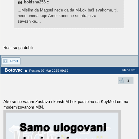
bokisha253 ::
...Mislim da Magpul neće da da M-Lok baš svakome, tj.
neće onima koje Amerikanci ne smatraju za
saveznike....
Rusi su ga dobili.
Profil
Botovac
Idi na vrh
Poslao: 07 Mar 2025 09:35
2
Ako se ne varam Zastava i koristi M-Lok paralelno sa KeyMod-om na
modernizovanom M84.