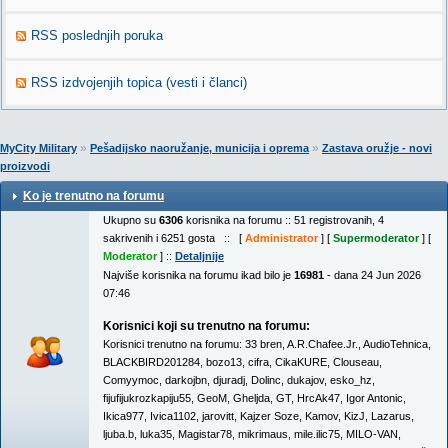
RSS poslednjih poruka
RSS izdvojenjih topica (vesti i članci)
»
»
MyCity Military
Pešadijsko naoružanje, municija i oprema
Zastava oružje - novi
proizvodi
Ko je trenutno na forumu
Ukupno su
6306
korisnika na forumu :: 51 registrovanih, 4
sakrivenih i 6251 gosta :: [
Administrator
] [
Supermoderator
] [
Moderator
] ::
Detaljnije
Najviše korisnika na forumu ikad bilo je
16981
- dana 24 Jun 2026
07:46
Korisnici koji su trenutno na forumu:
Korisnici trenutno na forumu:
33 bren
,
A.R.Chafee.Jr.
,
AudioTehnica
,
BLACKBIRD201284
,
bozo13
,
cifra
,
CikaKURE
,
Clouseau
,
Comyymoc
,
darkojbn
,
djuradj
,
Dolinc
,
dukajov
,
esko_hz
,
fijufijukrozkapiju55
,
GeoM
,
Gheljda
,
GT
,
HrcAk47
,
Igor Antonic
,
Ikica977
,
Ivica1102
,
jarovitt
,
Kajzer Soze
,
Kamov
,
KizJ
,
Lazarus
,
ljuba.b
,
luka35
,
Magistar78
,
mikrimaus
,
mile.ilic75
,
MILO-VAN
,