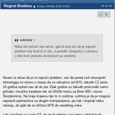
Regrut Boskica
Idi na vrh
Poslao: 06 Mar 2025 23:03
0
sekretar ::
Ništa što pričaš nije tačno, gde bi kraj bio da je najveći
problem kej mod ili m lok, a porediti zbrojevku i zastavu
u bilo kom periodu istorijskom je smešno
Nisam ni rekao da je to najveći problem, već da pored svih dostupnih
tehnologija mi nismo u stanju da se odvojimo od M70, takođe CZ jeste
10 godina ispred nas ali do pre 15ak godina su takođe proizvodili samo
pištolje i lovačke karabine tek od 2010ih kreću sa Bren 805 i novim
Škorpionima. Na kraju krajeva nije to ni suština, suština je da je moguće
napraviti partnerstva sa drugim kompanijama, pa čak i kopirati neka
rešenja, ali ajde da se držimo M70 do narednog veka.
I da završimo sa ovim OT, da ne bi admini i ovu temu zaključavali.