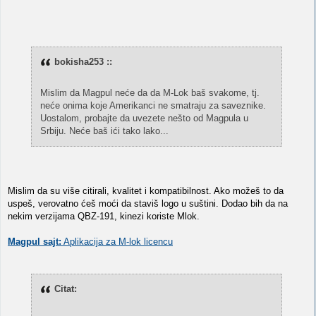
bokisha253 ::
Mislim da Magpul neće da da M-Lok baš svakome, tj.
neće onima koje Amerikanci ne smatraju za saveznike.
Uostalom, probajte da uvezete nešto od Magpula u
Srbiju. Neće baš ići tako lako...
Mislim da su više citirali, kvalitet i kompatibilnost. Ako možeš to da
uspeš, verovatno ćeš moći da staviš logo u suštini. Dodao bih da na
nekim verzijama QBZ-191, kinezi koriste Mlok.
Magpul sajt:
Aplikacija za M-lok licencu
Citat: