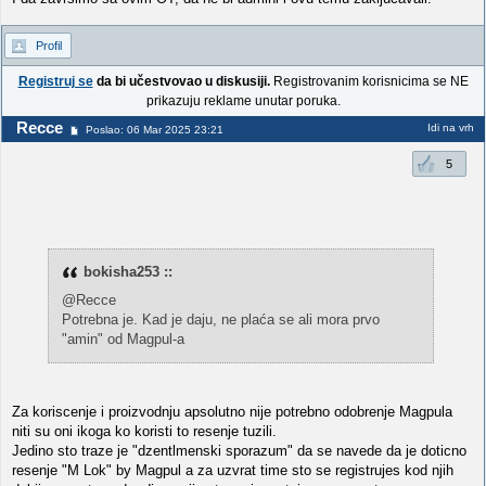
Profil
Registruj se
da bi učestvovao u diskusiji.
Registrovanim korisnicima se NE
prikazuju reklame unutar poruka.
Recce
Idi na vrh
Poslao: 06 Mar 2025 23:21
5
bokisha253 ::
@Recce
Potrebna je. Kad je daju, ne plaća se ali mora prvo
"amin" od Magpul-a
Za koriscenje i proizvodnju apsolutno nije potrebno odobrenje Magpula
niti su oni ikoga ko koristi to resenje tuzili.
Jedino sto traze je "dzentlmenski sporazum" da se navede da je doticno
resenje "M Lok" by Magpul a za uzvrat time sto se registrujes kod njih