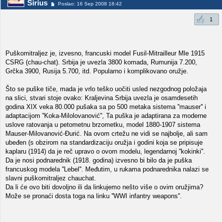
Sirius
Poslao: 16 Sep 2008 18:42
1
Puškomitraljez je, izvesno, francuski model Fusil-Mitrailleur Mle 1915
CSRG (chau-chat). Srbija je uvezla 3800 komada, Rumunija 7.200,
Grčka 3900, Rusija 5.700, itd. Popularno i komplikovano oružje.
Što se puške tiče, mada je vrlo teško uočiti usled nezgodnog položaja
na slici, stvari stoje ovako: Kraljevina Srbija uvezla je osamdesetih
godina XIX veka 80.000 pušaka sa po 500 metaka sistema ''mauser'' i
adaptacijom ''Koka-Milolovanović'', Ta puška je adaptirana za moderne
uslove ratovanja u petometnu brzometku, model 1880-1907 sistema
Mauser-Milovanović-Đurić. Na ovom crtežu ne vidi se najbolje, ali sam
ubeđen (s obzirom na standardizaciju oružja i godini koja se pripisuje
kaplaru (1914) da je reč upravo o ovom modelu, legendarnoj ''kokinki''.
Da je nosi podnarednik (1918. godina) izvesno bi bilo da je puška
francuskog modela ''Lebel''. Međutim, u rukama podnarednika nalazi se
slavni puškomitraljez chauchat.
Da li će ovo biti dovoljno ili da linkujemo nešto više o ovim oružjima?
Može se pronaći dosta toga na linku ''WWI infantry weapons''.