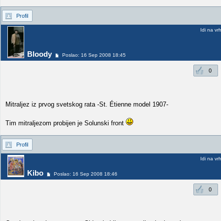
Profil
Idi na vr
Bloody
Poslao: 16 Sep 2008 18:45
0
Mitraljez iz prvog svetskog rata -St. Étienne model 1907-
Tim mitraljezom probijen je Solunski front
Profil
Idi na vr
Kibo
Poslao: 16 Sep 2008 18:46
0