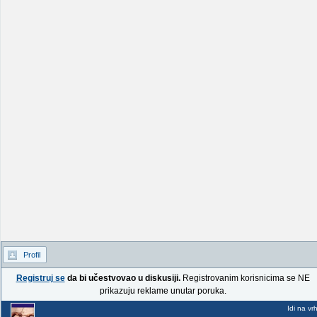
Profil
Registruj se
da bi učestvovao u diskusiji.
Registrovanim korisnicima se NE
prikazuju reklame unutar poruka.
Idi na vr