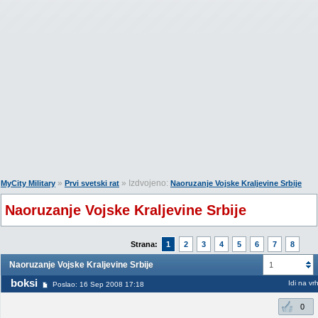
»
» Izdvojeno:
MyCity Military
Prvi svetski rat
Naoruzanje Vojske Kraljevine Srbije
Naoruzanje Vojske Kraljevine Srbije
Strana:
1
2
3
4
5
6
7
8
Naoruzanje Vojske Kraljevine Srbije
1
boksi
Idi na vr
Poslao: 16 Sep 2008 17:18
0