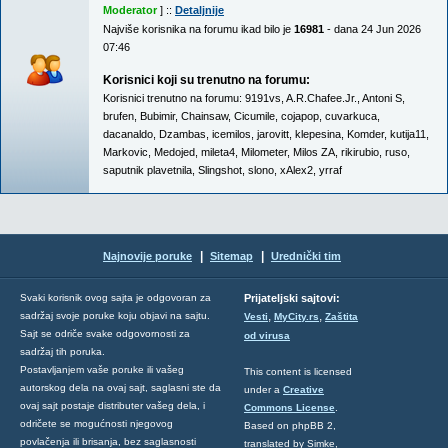
Moderator
] ::
Detaljnije
Najviše korisnika na forumu ikad bilo je
16981
- dana 24 Jun 2026
07:46
Korisnici koji su trenutno na forumu:
Korisnici trenutno na forumu:
9191vs
,
A.R.Chafee.Jr.
,
Antoni S
,
brufen
,
Bubimir
,
Chainsaw
,
Cicumile
,
cojapop
,
cuvarkuca
,
dacanaldo
,
Dzambas
,
icemilos
,
jarovitt
,
klepesina
,
Komder
,
kutija11
,
Markovic
,
Medojed
,
mileta4
,
Milometer
,
Milos ZA
,
rikirubio
,
ruso
,
saputnik plavetnila
,
Slingshot
,
slono
,
xAlex2
,
yrraf
|
|
Najnovije poruke
Sitemap
Urednički tim
Svaki korisnik ovog sajta je odgovoran za
Prijateljski sajtovi:
,
,
sadržaj svoje poruke koju objavi na sajtu.
Vesti
MyCity.rs
Zaštita
Sajt se odriče svake odgovornosti za
od virusa
sadržaj tih poruka.
Postavljanjem vaše poruke ili vašeg
This content is licensed
autorskog dela na ovaj sajt, saglasni ste da
under a
Creative
ovaj sajt postaje distributer vašeg dela, i
Commons License
.
odričete se mogućnosti njegovog
Based on phpBB 2,
povlačenja ili brisanja, bez saglasnosti
translated by Simke,