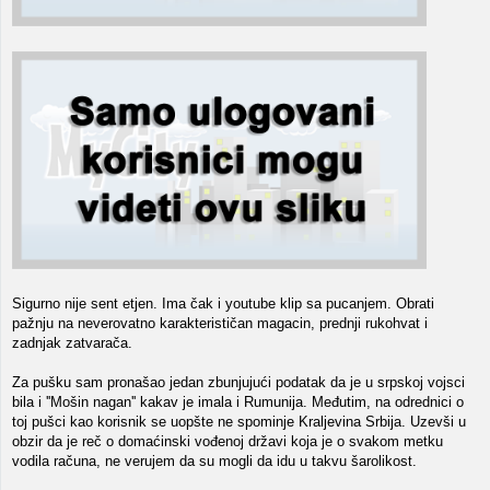
Sigurno nije sent etjen. Ima čak i youtube klip sa pucanjem. Obrati
pažnju na neverovatno karakterističan magacin, prednji rukohvat i
zadnjak zatvarača.
Za pušku sam pronašao jedan zbunjujući podatak da je u srpskoj vojsci
bila i ''Mošin nagan'' kakav je imala i Rumunija. Međutim, na odrednici o
toj pušci kao korisnik se uopšte ne spominje Kraljevina Srbija. Uzevši u
obzir da je reč o domaćinski vođenoj državi koja je o svakom metku
vodila računa, ne verujem da su mogli da idu u takvu šarolikost.