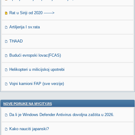
Rat u Siriji od 2020 ------->
Artiljerija I sv.rata
THAAD
Budući evropski lovac(FCAS)
Helikopteri u milicijskoj upotrebi
Vojni kamioni FAP (sve verzije)
NOVE PORUKE NA MYCITY.RS
Da li je Windows Defender Antivirus dovoljna zaštita u 2026.
Kako nauciti japanski?