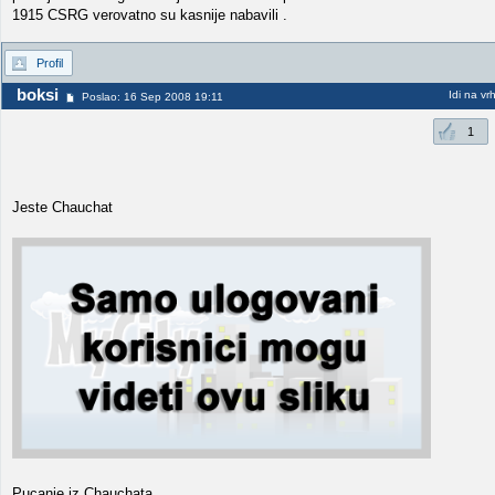
1915 CSRG verovatno su kasnije nabavili .
Profil
boksi
Idi na vr
Poslao: 16 Sep 2008 19:11
1
Jeste Chauchat
Pucanje iz Chauchata