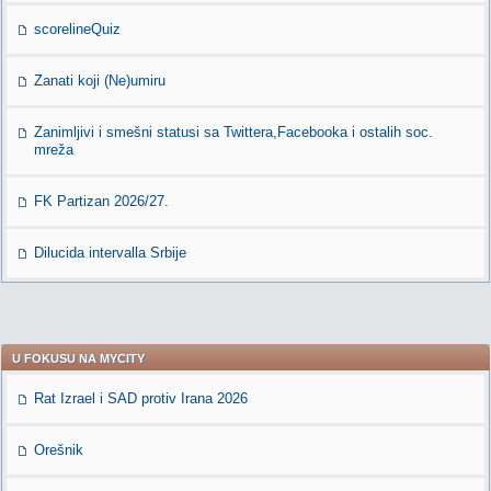
scorelineQuiz
Zanati koji (Ne)umiru
Zanimljivi i smešni statusi sa Twittera,Facebooka i ostalih soc.
mreža
FK Partizan 2026/27.
Dilucida intervalla Srbije
U FOKUSU NA MYCITY
Rat Izrael i SAD protiv Irana 2026
Orešnik