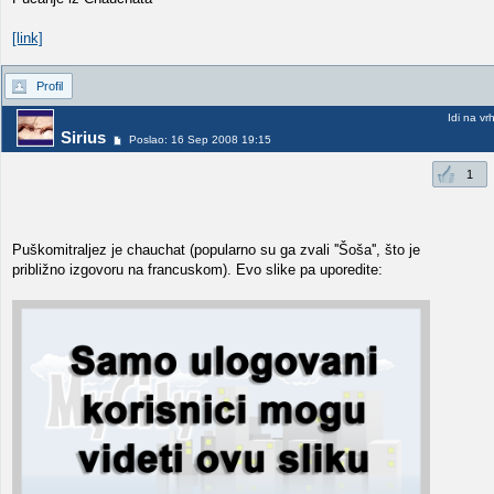
[link]
Profil
Idi na vr
Sirius
Poslao: 16 Sep 2008 19:15
1
Puškomitraljez je chauchat (popularno su ga zvali ''Šoša'', što je
približno izgovoru na francuskom). Evo slike pa uporedite: