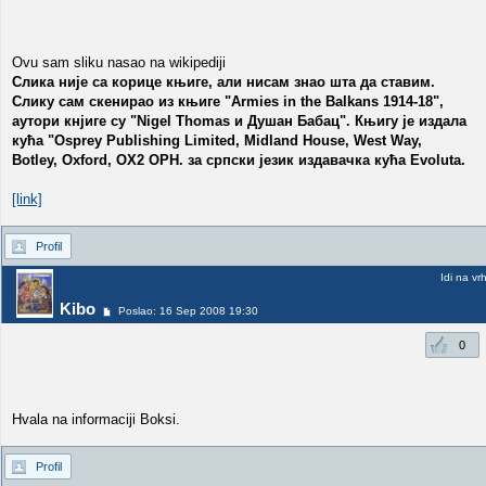
Ovu sam sliku nasao na wikipediji
Слика није са корице књиге, али нисам знао шта да ставим.
Слику сам скенирао из књиге "Armies in the Balkans 1914-18",
аутори кнјиге су "Nigel Thomas и Душан Бабац". Књигу је издала
кућа "Osprey Publishing Limited, Midland House, West Way,
Botley, Oxford, OX2 OPH. за српски језик издавачка кућа Evoluta.
[link]
Profil
Idi na vr
Kibo
Poslao: 16 Sep 2008 19:30
0
Hvala na informaciji Boksi.
Profil