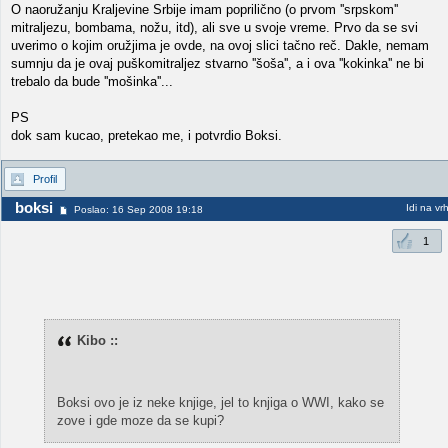
O naoružanju Kraljevine Srbije imam poprilično (o prvom ''srpskom''
mitraljezu, bombama, nožu, itd), ali sve u svoje vreme. Prvo da se svi
uverimo o kojim oružjima je ovde, na ovoj slici tačno reč. Dakle, nemam
sumnju da je ovaj puškomitraljez stvarno ''šoša'', a i ova ''kokinka'' ne bi
trebalo da bude ''mošinka''...
PS
dok sam kucao, pretekao me, i potvrdio Boksi.
Profil
boksi
Idi na vr
Poslao: 16 Sep 2008 19:18
1
Kibo ::
Boksi ovo je iz neke knjige, jel to knjiga o WWI, kako se
zove i gde moze da se kupi?