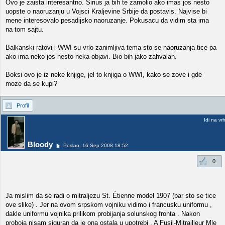
Ovo je zaista interesantno. Sirius ja bih te zamolio ako imas jos nesto
uopste o naoruzanju u Vojsci Kraljevine Srbije da postavis. Najvise bi
mene interesovalo pesadijsko naoruzanje. Pokusacu da vidim sta ima
na tom sajtu.
Balkanski ratovi i WWI su vrlo zanimljiva tema sto se naoruzanja tice pa
ako ima neko jos nesto neka objavi. Bio bih jako zahvalan.
Boksi ovo je iz neke knjige, jel to knjiga o WWI, kako se zove i gde
moze da se kupi?
Profil
Idi na vr
Bloody
Poslao: 16 Sep 2008 18:52
0
Ja mislim da se radi o mitraljezu St. Étienne model 1907 (bar sto se tice
ove slike) . Jer na ovom srpskom vojniku vidimo i francusku uniformu ,
dakle uniformu vojnika prilikom probijanja solunskog fronta . Nakon
proboja nisam siguran da je ona ostala u upotrebi . A Fusil-Mitrailleur Mle