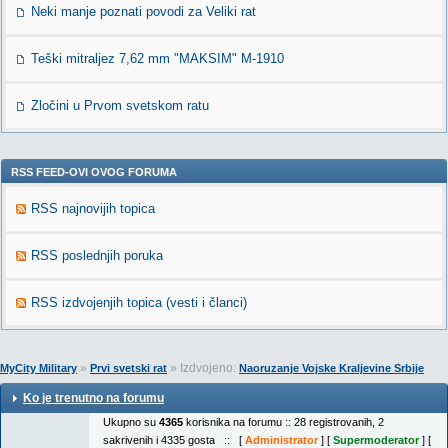
Neki manje poznati povodi za Veliki rat
Teški mitraljez 7,62 mm "MAKSIM" M-1910
Zločini u Prvom svetskom ratu
RSS FEED-OVI OVOG FORUMA
RSS najnovijih topica
RSS poslednjih poruka
RSS izdvojenjih topica (vesti i članci)
»
» Izdvojeno:
MyCity Military
Prvi svetski rat
Naoruzanje Vojske Kraljevine Srbije
Ko je trenutno na forumu
Ukupno su
4365
korisnika na forumu :: 28 registrovanih, 2
sakrivenih i 4335 gosta :: [
Administrator
] [
Supermoderator
] [