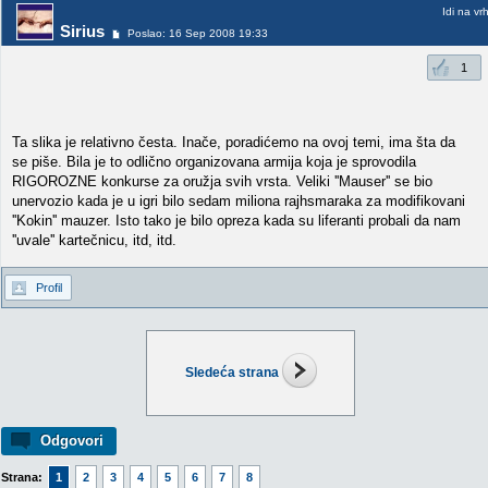
Idi na vr
Sirius
Poslao: 16 Sep 2008 19:33
1
Ta slika je relativno česta. Inače, poradićemo na ovoj temi, ima šta da
se piše. Bila je to odlično organizovana armija koja je sprovodila
RIGOROZNE konkurse za oružja svih vrsta. Veliki ''Mauser'' se bio
unervozio kada je u igri bilo sedam miliona rajhsmaraka za modifikovani
''Kokin'' mauzer. Isto tako je bilo opreza kada su liferanti probali da nam
''uvale'' kartečnicu, itd, itd.
Profil
Sledeća strana
Odgovori
Strana:
1
2
3
4
5
6
7
8