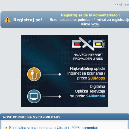
Idi na v
NOVE PORUKE NA MYCITY-MILITARY
Specijalna vojna operacija u Ukrajini, 2026. komentari