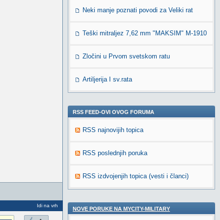
Neki manje poznati povodi za Veliki rat
Teški mitraljez 7,62 mm "MAKSIM" M-1910
Zločini u Prvom svetskom ratu
Artiljerija I sv.rata
RSS FEED-OVI OVOG FORUMA
RSS najnovijih topica
RSS poslednjih poruka
RSS izdvojenjih topica (vesti i članci)
Idi na vrh
NOVE PORUKE NA MYCITY-MILITARY