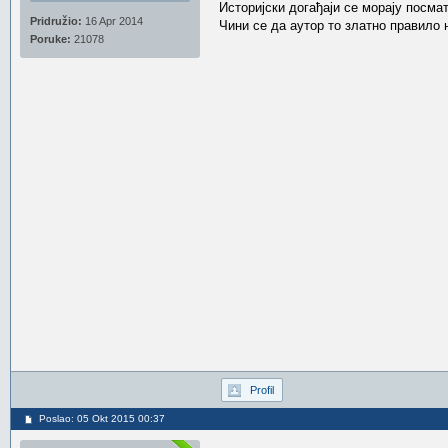
Историјски догађаји се морају посма
Pridružio:
16 Apr 2014
Чини се да аутор то златно правило 
Poruke:
21078
Profil
Poslao: 05 Okt 2015 00:37