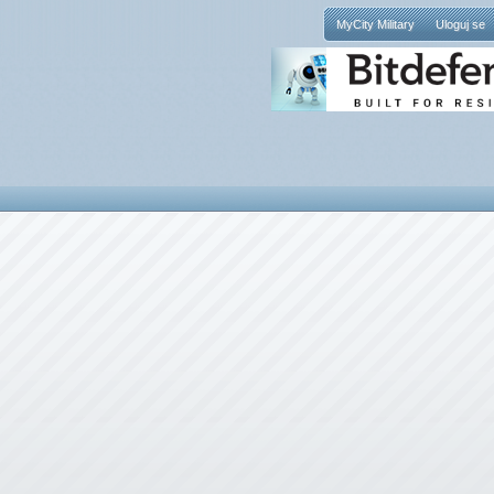
MyCity Military
Uloguj se