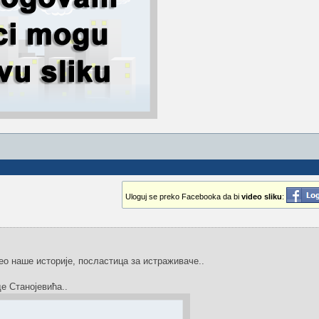
Uloguj se preko Facebooka da bi
video sliku
:
о наше историје, посластица за истраживаче..
е Станојевића..