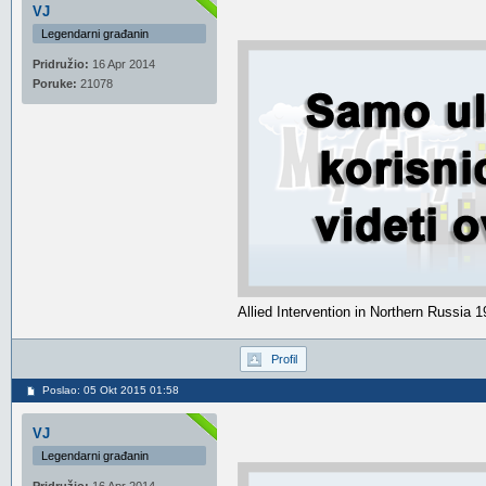
VJ
Legendarni građanin
Pridružio:
16 Apr 2014
Poruke:
21078
Allied Intervention in Northern Russia 
Profil
Poslao: 05 Okt 2015 01:58
VJ
Legendarni građanin