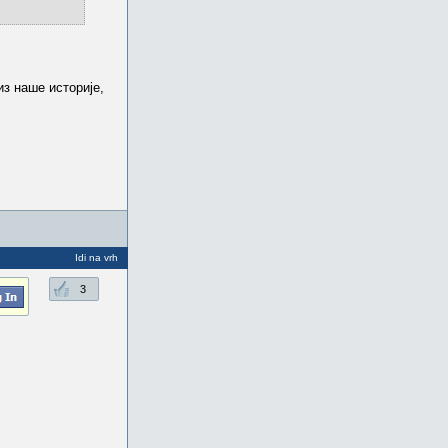
з наше историје,
Idi na vrh
3