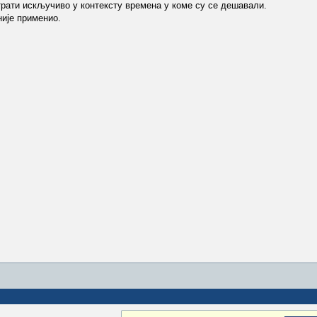
трати искључиво у контексту времена у коме су се дешавали.
није применио.