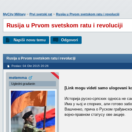
»
»
MyCity Military
Prvi svetski rat
Rusija u Prvom svetskom ratu i revoluciji
Rusija u Prvom svetskom ratu i revoluciji
Napiši novu temu
Odgovori
Rusija u Prvom svetskom ratu i revoluciji
Poslao: 04 Okt 2015 20:26
metemma
Ugledni građanin
[Link mogu videti samo ulogovani ko
Историја руско-српских односа не са
Има у њој и спорних, али готово заб
Вашченко, прича о Руском грађанском
војно-правном статусу ове акције.