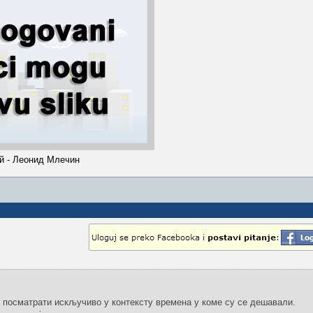
й - Леонид Млечин
у посматрати искључиво у контексту времена у коме су се дешавали.