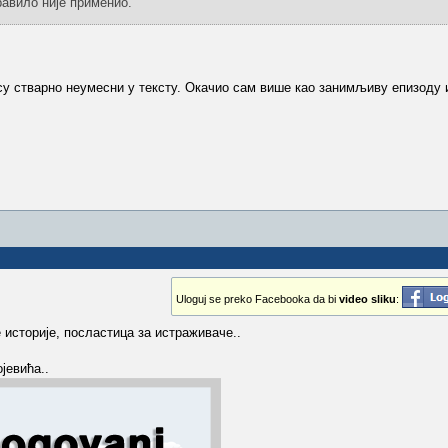
равило није применио.
су стварно неумесни у тексту. Окачио сам више као занимљиву епизоду и
Uloguj se preko Facebooka da bi
video sliku
:
историје, посластица за истраживаче..
јевића..