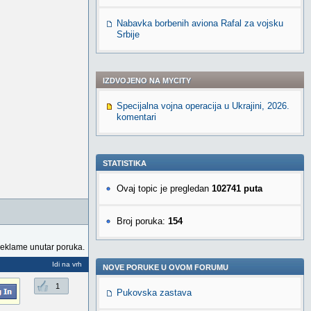
Nabavka borbenih aviona Rafal za vojsku
Srbije
IZDVOJENO NA MYCITY
Specijalna vojna operacija u Ukrajini, 2026.
komentari
STATISTIKA
Ovaj topic je pregledan
102741 puta
Broj poruka:
154
reklame unutar poruka.
Idi na vrh
NOVE PORUKE U OVOM FORUMU
1
Pukovska zastava