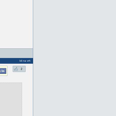
Idi na vrh
2