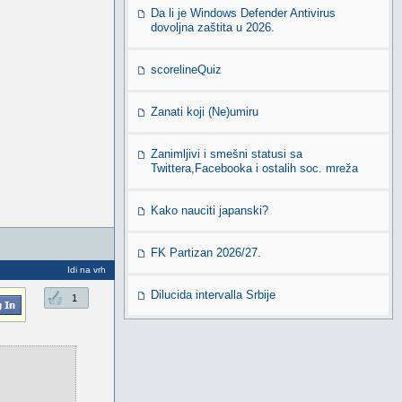
Da li je Windows Defender Antivirus
dovoljna zaštita u 2026.
scorelineQuiz
Zanati koji (Ne)umiru
Zanimljivi i smešni statusi sa
Twittera,Facebooka i ostalih soc. mreža
Kako nauciti japanski?
FK Partizan 2026/27.
Idi na vrh
Dilucida intervalla Srbije
1