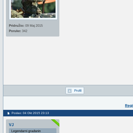
Pridružio:
09 Maj 2015
Poruke:
342
Profil
Regi
Poslao: 04 Okt 2015 23:13
VJ
Legendarni građanin