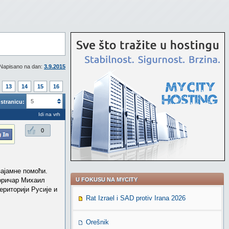
Napisano na dan:
3.9.2015
13
14
15
16
5
stranicu:
Idi na vrh
0
зајамне помоћи.
торичар Михаил
U FOKUSU NA MYCITY
ериторији Русије и
Rat Izrael i SAD protiv Irana 2026
Orešnik