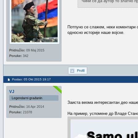
Чини се да аутор то златно п
Потпуно се слажем, неки коментари 
односно историје наше војске.
Pridružio:
09 Maj 2015
Poruke:
342
Profil
Poslao: 05 Okt 2015 19:17
VJ
Legendarni građanin
Заиста веома интересантан део наше 
Pridružio:
16 Apr 2014
Poruke:
21078
На пример, успомене др Владе Стано