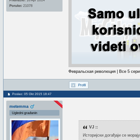
Pridružio:
16 Apr 2014
Poruke:
21078
Февральская революция | Все 5 сери
Profil
Poslao: 05 Okt 2015 18:47
metemma
Ugledni građanin
VJ ::
Историјски догађаји се морај