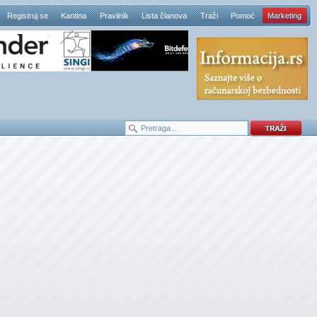
Registruj se
Kantina
Pravilnik
Lista članova
Traži
Pomoć
Marketing