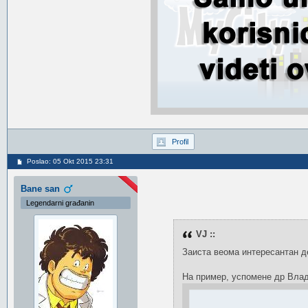
Profil
Poslao: 05 Okt 2015 23:31
Bane san
Legendarni građanin
VJ ::
Заиста веома интересантан де
На пример, успомене др Влад