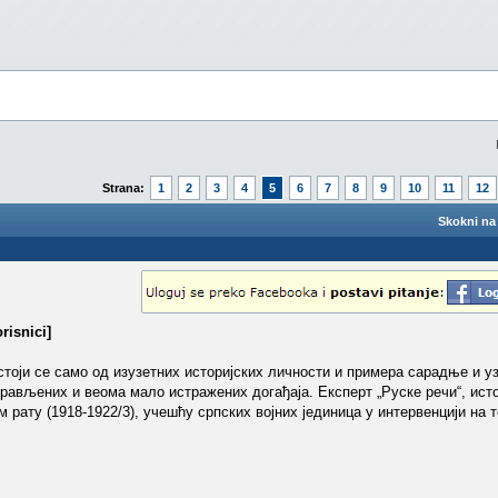
Strana:
1
2
3
4
5
6
7
8
9
10
11
12
Skokni na 
risnici]
стоји се само од изузетних историјских личности и примера сарадње и у
орављених и веома мало истражених догађаја. Експерт „Руске речи“, ис
 рату (1918-1922/3), учешћу српских војних јединица у интервенцији на т