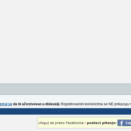
struj se
da bi učestvovao u diskusiji.
Registrovanim korisnicima se NE prikazuju 