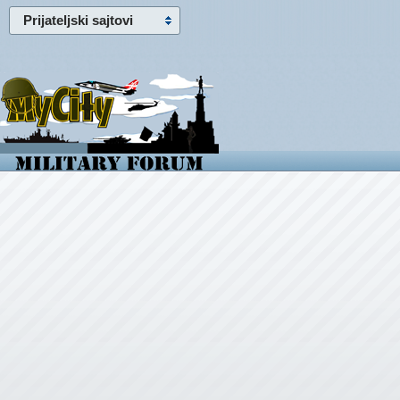
Prijateljski sajtovi