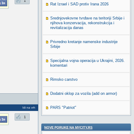
1
Rat Izrael i SAD protiv Irana 2026
Srednjovekovne tvrđave na teritoriji Srbije i
njihova konzervacija, rekonstrukcija i
revitalizacija danas
Privredno kretanje namenske industrije
Srbije
Specijalna vojna operacija u Ukrajini, 2026.
komentari
Rimsko carstvo
Dodatni oklop za vozila (add on armor)
PARS "Patriot"
Idi na vrh
1
NOVE PORUKE NA MYCITY.RS