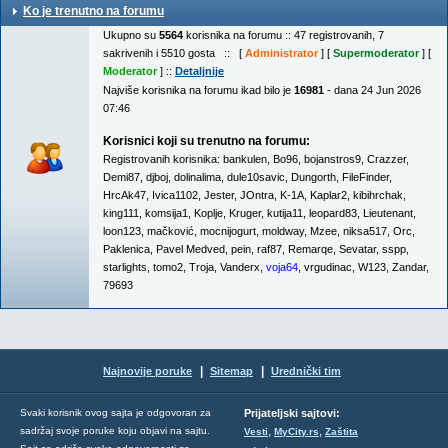
Ko je trenutno na forumu
Ukupno su
5564
korisnika na forumu :: 47 registrovanih, 7
sakrivenih i 5510 gosta :: [
Administrator
] [
Supermoderator
] [
Moderator
] ::
Detaljnije
Najviše korisnika na forumu ikad bilo je
16981
- dana 24 Jun 2026
07:46
Korisnici koji su trenutno na forumu:
Registrovanih korisnika:
bankulen
,
Bo96
,
bojanstros9
,
Crazzer
,
Demi87
,
djboj
,
dolinalima
,
dule10savic
,
Dungorth
,
FileFinder
,
HrcAk47
,
Ivica1102
,
Jester
,
JOntra
,
K-1A
,
Kaplar2
,
kibihrchak
,
king111
,
komsija1
,
Koplje
,
Kruger
,
kutija11
,
leopard83
,
Lieutenant
,
loon123
,
mačković
,
mocnijogurt
,
moldway
,
Mzee
,
niksa517
,
Orc
,
Paklenica
,
Pavel Medved
,
pein
,
raf87
,
Remarqe
,
Sevatar
,
sspp
,
starlights
,
tomo2
,
Troja
,
Vanderx
,
voja64
,
vrgudinac
,
W123
,
Zandar
,
79693
|
|
Najnovije poruke
Sitemap
Urednički tim
Svaki korisnik ovog sajta je odgovoran za
Prijateljski sajtovi:
,
,
sadržaj svoje poruke koju objavi na sajtu.
Vesti
MyCity.rs
Zaštita