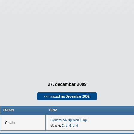
27. decembar 2009
<<< nazad na Decembar 2009.
FORUM
TEMA
General Vo Nguyen Giap
Ostalo
Strane:
2
,
3
,
4
,
5
,
6