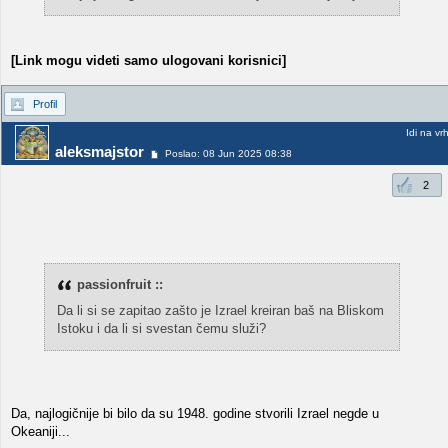
[Link mogu videti samo ulogovani korisnici]
Profil
Idi na vr
aleksmajstor
Poslao: 08 Jun 2025 08:38
2
passionfruit ::
Da li si se zapitao zašto je Izrael kreiran baš na Bliskom
Istoku i da li si svestan čemu služi?
Da, najlogičnije bi bilo da su 1948. godine stvorili Izrael negde u
Okeaniji...