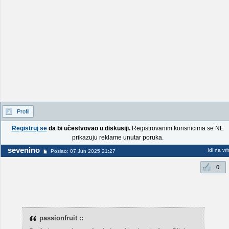
Profil
Registruj se
da bi učestvovao u diskusiji.
Registrovanim korisnicima se NE
prikazuju reklame unutar poruka.
sevenino
Idi na vr
Poslao: 07 Jun 2025 21:27
0
passionfruit ::