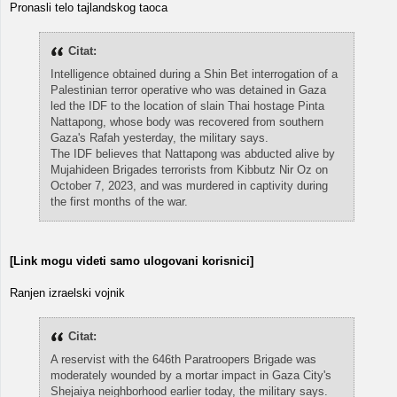
Pronasli telo tajlandskog taoca
Citat:
Intelligence obtained during a Shin Bet interrogation of a
Palestinian terror operative who was detained in Gaza
led the IDF to the location of slain Thai hostage Pinta
Nattapong, whose body was recovered from southern
Gaza's Rafah yesterday, the military says.
The IDF believes that Nattapong was abducted alive by
Mujahideen Brigades terrorists from Kibbutz Nir Oz on
October 7, 2023, and was murdered in captivity during
the first months of the war.
[Link mogu videti samo ulogovani korisnici]
Ranjen izraelski vojnik
Citat:
A reservist with the 646th Paratroopers Brigade was
moderately wounded by a mortar impact in Gaza City's
Shejaiya neighborhood earlier today, the military says.