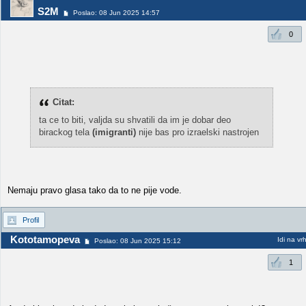
S2M
Poslao: 08 Jun 2025 14:57
0
Citat:
ta ce to biti, valjda su shvatili da im je dobar deo
birackog tela
(imigranti)
nije bas pro izraelski nastrojen
Nemaju pravo glasa tako da to ne pije vode.
Profil
Kototamopeva
Idi na vr
Poslao: 08 Jun 2025 15:12
1