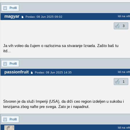
Profil
magyar
Idi na vr
Poslao: 08 Jun 2025 09:02
3
Ja vih voleo da čujem o razlozima sa stvaranje Izraela. Zašto baš tu
itd...
Profil
passionfruit
Idi na vr
Poslao: 08 Jun 2025 14:35
1
Stvoren je da služi Imperiji (USA), da drži ceo region izdeljen u sukobu i
tenzijama zbog nafte pre svega. Zato je i napadnut.
Profil
Idi na vr