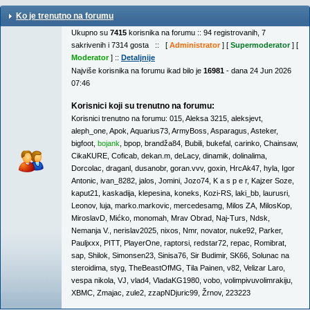
Ko je trenutno na forumu
Ukupno su
7415
korisnika na forumu :: 94 registrovanih, 7
sakrivenih i 7314 gosta :: [
Administrator
] [
Supermoderator
] [
Moderator
] ::
Detaljnije
Najviše korisnika na forumu ikad bilo je
16981
- dana 24 Jun 2026
07:46
Korisnici koji su trenutno na forumu:
Korisnici trenutno na forumu:
015
,
Aleksa 3215
,
aleksjevt
,
aleph_one
,
Apok
,
Aquarius73
,
ArmyBoss
,
Asparagus
,
Asteker
,
bigfoot
,
bojank
,
bpop
,
brandža84
,
Bubili
,
bukefal
,
carinko
,
Chainsaw
,
CikaKURE
,
Coficab
,
dekan.m
,
deLacy
,
dinamik
,
dolinalima
,
Dorcolac
,
draganl
,
dusanobr
,
goran.vvv
,
goxin
,
HrcAk47
,
hyla
,
Igor
Antonic
,
ivan_8282
,
jalos
,
Jomini
,
Jozo74
,
K a s p e r
,
Kajzer Soze
,
kaput21
,
kaskadija
,
klepesina
,
koneks
,
Kozi-RS
,
laki_bb
,
laurusri
,
Leonov
,
luja
,
marko.markovic
,
mercedesamg
,
Milos ZA
,
MilosKop
,
MiroslavD
,
Mićko
,
monomah
,
Mrav Obrad
,
Naj-Turs
,
Ndsk
,
Nemanja V.
,
nerislav2025
,
nixos
,
Nmr
,
novator
,
nuke92
,
Parker
,
Pauljxxx
,
PITT
,
PlayerOne
,
raptorsi
,
redstar72
,
repac
,
Romibrat
,
sap
,
Shilok
,
Simonsen23
,
Sinisa76
,
Sir Budimir
,
SK66
,
Solunac na
steroidima
,
styg
,
TheBeastOfMG
,
Tila Painen
,
v82
,
Velizar Laro
,
vespa nikola
,
VJ
,
vlad4
,
VladaKG1980
,
vobo
,
volimpivuvolimrakiju
,
XBMC
,
Zmajac
,
zule2
,
zzapNDjuric99
,
Žrnov
,
223223