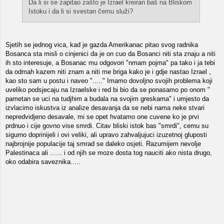
Da li si se zapitao zašto je Izrael kreiran baš na Bliskom
Istoku i da li si svestan čemu služi?
Sjetih se jednog vica, kad je gazda Amerikanac pitao svog radnika
Bosanca sta misli o cinjenici da je on cuo da Bosanci niti sta znaju a niti
ih sto interesuje, a Bosanac mu odgovori "nmam pojma" pa tako i ja tebi
da odmah kazem niti znam a niti me briga kako je i gdje nastao Izrael ,
kao sto sam u postu i naveo "....." Imamo dovoljno svojih problema koji
uveliko podsjecaju na Izraelske i red bi bio da se ponasamo po onom "
pametan se uci na tudjhim a budala na svojim greskama" i umjesto da
izvlacimo iskustva iz analize desavanja da se nebi nama neke stvari
nepredvidjeno desavale, mi se opet hvatamo one cuvene ko je prvi
prdnuo i cije govno vise smrdi. Citav bliski istok bas "smrdi", cemu su
sigurno doprinijeli i ovi veliki, ali upravo zahvaljujuci izuzetnoj gluposti
najbrojnije populacije taj smrad se daleko osjeti. Razumijem nevolje
Palestinaca ali ...... i od njih se moze dosta tog nauciti ako nista drugo,
oko odabira saveznika.....