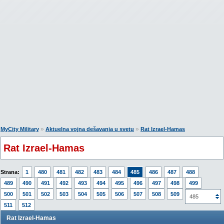
»
»
MyCity Military
Aktuelna vojna dešavanja u svetu
Rat Izrael-Hamas
Rat Izrael-Hamas
Strana:
1
480
481
482
483
484
485
486
487
488
489
490
491
492
493
494
495
496
497
498
499
500
501
502
503
504
505
506
507
508
509
510
485
511
512
Rat Izrael-Hamas