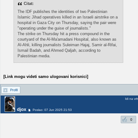
Citat:
The IDF publishes the identities of two Palestinian
Islamic Jihad operatives killed in an Israeli airstrike on a
hospital in Gaza City on Thursday, saying the pair were
"operating under the guise of journalists."
The strike on Thursday hit a press compound in the
courtyard of the Al-Ma'amadani Hospital, also known as
Al-Ahli, killing journalists Suleiman Hajaj, Samir al-Rifai,
Ismail Badah, and Ahmed Qaljah, according to
Palestinian media.
[Link mogu videti samo ulogovani korisnici]
Profil
Idi na vr
djox
Poslao: 07 Jun 2025 21:53
0