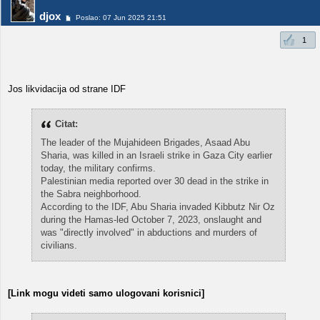
djox
Poslao: 07 Jun 2025 21:51
1
Jos likvidacija od strane IDF
Citat:
The leader of the Mujahideen Brigades, Asaad Abu
Sharia, was killed in an Israeli strike in Gaza City earlier
today, the military confirms.
Palestinian media reported over 30 dead in the strike in
the Sabra neighborhood.
According to the IDF, Abu Sharia invaded Kibbutz Nir Oz
during the Hamas-led October 7, 2023, onslaught and
was "directly involved" in abductions and murders of
civilians.
[Link mogu videti samo ulogovani korisnici]