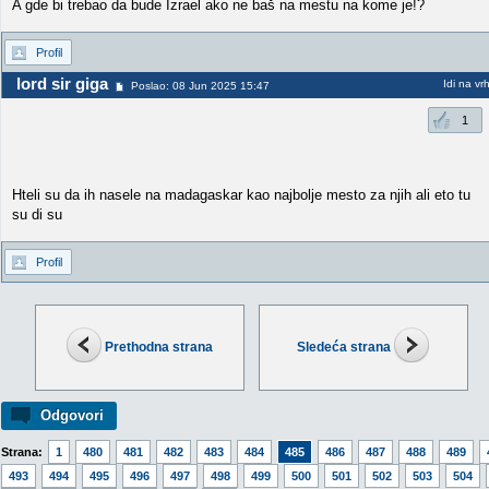
A gde bi trebao da bude Izrael ako ne baš na mestu na kome je!?
Profil
lord sir giga
Idi na vr
Poslao: 08 Jun 2025 15:47
1
Hteli su da ih nasele na madagaskar kao najbolje mesto za njih ali eto tu
su di su
Profil
Prethodna strana
Sledeća strana
Odgovori
Strana:
1
480
481
482
483
484
485
486
487
488
489
493
494
495
496
497
498
499
500
501
502
503
504