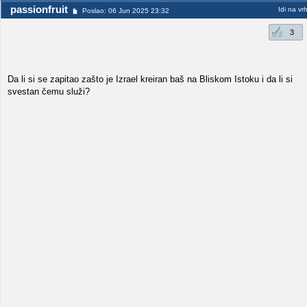
passionfruit
Idi na vr
Poslao: 06 Jun 2025 23:32
3
Da li si se zapitao zašto je Izrael kreiran baš na Bliskom Istoku i da li si
svestan čemu služi?