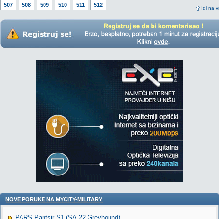
507
508
509
510
511
512
Idi na v
NOVE PORUKE NA MYCITY-MILITARY
PARS Pantsir S1 (SA-22 Greyhound)