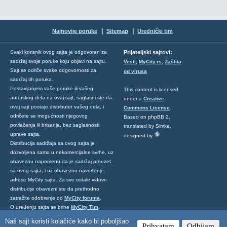
|
|
Najnovije poruke
Sitemap
Urednički tim
Svaki korisnik ovog sajta je odgovoran za
Prijateljski sajtovi:
,
,
sadržaj svoje poruke koju objavi na sajtu.
Vesti
MyCity.rs
Zaštita
Sajt se odriče svake odgovornosti za
od virusa
sadržaj tih poruka.
Postavljanjem vaše poruke ili vašeg
This content is licensed
autorskog dela na ovaj sajt, saglasni ste da
under a
Creative
ovaj sajt postaje distributer vašeg dela, i
Commons License
.
odričete se mogućnosti njegovog
Based on phpBB 2,
povlačenja ili brisanja, bez saglasnosti
translated by Simke,
uprave sajta.
designed by
Distribucija sadržaja sa ovog sajta je
dozvoljena samo u nekomercijalne svrhe, uz
obaveznu napomenu da je sadržaj preuzet
sa ovog sajta, i uz obavezno navođenje
adrese MyCity sajta. Za sve ostale vidove
distribucije obavezni ste da prethodno
zatražite odobrenje od
MyCity foruma
.
O uređenju sajta se brine
MyCity Tim
.
Ukoliko želite da nas kontaktirate kliknite
Naš sajt koristi kolačiće kako bi poboljšao
Prihvatam
Odbijam
ovde
.