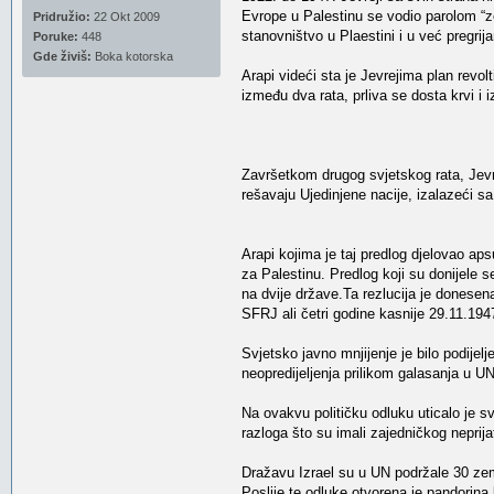
Evrope u Palestinu se vodio parolom “ze
Pridružio:
22 Okt 2009
stanovništvo u Plaestini i u već pregrij
Poruke:
448
Gde živiš:
Boka kotorska
Arapi videći sta je Jevrejima plan revolt
između dva rata, prliva se dosta krvi i i
Završetkom drugog svjetskog rata, Jevrej
rešavaju Ujedinjene nacije, izalazeći s
Arapi kojima je taj predlog djelovao ap
za Palestinu. Predlog koji su donijele 
na dvije države.Ta rezlucija je donesen
SFRJ ali četri godine kasnije 29.11.194
Svjetsko javno mnjijenje je bilo podijel
neopredijeljenja prilikom galasanja u UN
Na ovakvu političku odluku uticalo je s
razloga što su imali zajedničkog neprijat
Dražavu Izrael su u UN podržale 30 zem
Poslije te odluke otvorena je pandorina 