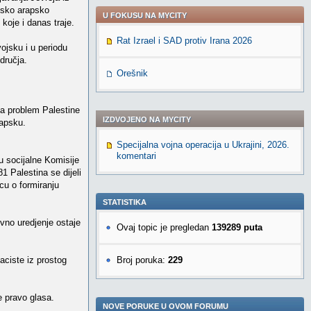
insko arapsko
U FOKUSU NA MYCITY
koje i danas traje.
Rat Izrael i SAD protiv Irana 2026
vojsku i u periodu
odručja.
Orešnik
 da problem Palestine
IZDVOJENO NA MYCITY
rapsku.
Specijalna vojna operacija u Ukrajini, 2026.
komentari
u socijalne Komisije
1 Palestina se dijeli
cu o formiranju
STATISTIKA
ivno uredjenje ostaje
Ovaj topic je pregledan
139289 puta
aciste iz prostog
Broj poruka:
229
e pravo glasa.
NOVE PORUKE U OVOM FORUMU