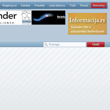
Registruj se
Kantina
Pravilnik
Lista članova
Traži
Pomoć
Marketing