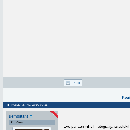
Profil
Regi
Poslao: 27 Maj 2010 09:11
Demostant
Građanin
Evo par zanimljivih fotografija izraelsk