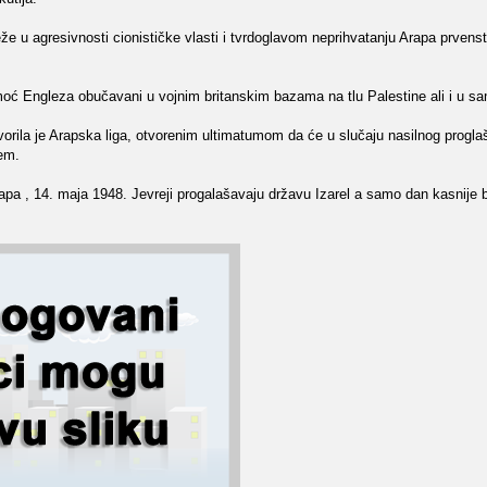
eže u agresivnosti cionističke vlasti i tvrdoglavom neprihvatanju Arapa prven
moć Engleza obučavani u vojnim britanskim bazama na tlu Palestine ali i u sa
orila je Arapska liga, otvorenim ultimatumom da će u slučaju nasilnog progla
jem.
rapa , 14. maja 1948. Jevreji progalašavaju državu Izarel a samo dan kasnije b