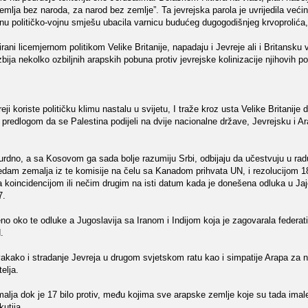
mlja bez naroda, za narod bez zemlje”. Ta jevrejska parola je uvrijedila već
anu političko-vojnu smješu ubacila varnicu budućeg dugogodišnjeg krvoprolića, 
irani licemjernom politikom Velike Britanije, napadaju i Jevreje ali i Britansku 
zbija nekolko ozbiljnih arapskih pobuna protiv jevrejske kolinizacije njihovih p
i koriste političku klimu nastalu u svijetu, I traže kroz usta Velike Britanije
a predlogom da se Palestina podijeli na dvije nacionalne države, Jevrejsku i A
surdno, a sa Kosovom ga sada bolje razumiju Srbi, odbijaju da učestvuju u rad
sedam zemalja iz te komisije na čelu sa Kanadom prihvata UN, i rezolucijom 18
a koincidencijom ili nečim drugim na isti datum kada je donešena odluka u Jaj
7.
jeno oko te odluke a Jugoslavija sa Iranom i Indijom koja je zagovarala federat
.
vakako i stradanje Jevreja u drugom svjetskom ratu kao i simpatije Arapa za n
elja.
alja dok je 17 bilo protiv, među kojima sve arapske zemlje koje su tada imal
kutija.