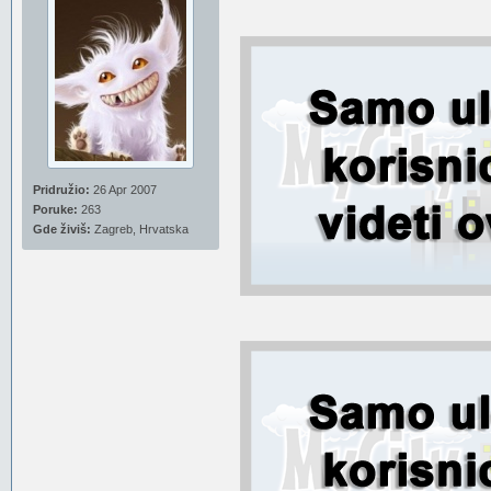
Pridružio:
26 Apr 2007
Poruke:
263
Gde živiš:
Zagreb, Hrvatska