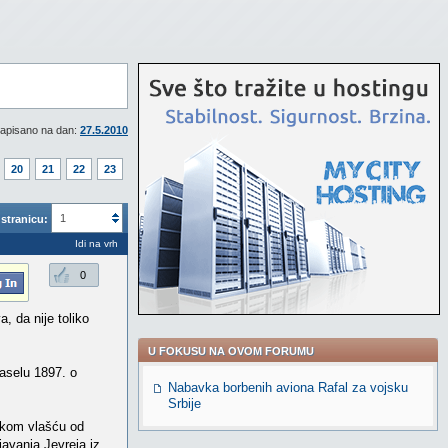
apisano na dan:
27.5.2010
20
21
22
23
1
stranicu:
Idi na vrh
0
, da nije toliko
U FOKUSU NA OVOM FORUMU
aselu 1897. o
Nabavka borbenih aviona Rafal za vojsku
Srbije
rskom vlašću od
javanja Jevreja iz