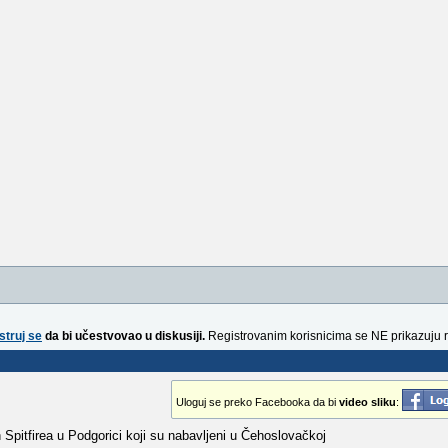
struj se
da bi učestvovao u diskusiji.
Registrovanim korisnicima se NE prikazuju 
Uloguj se preko Facebooka da bi
video sliku
:
ih Spitfirea u Podgorici koji su nabavljeni u Čehoslovačkoj