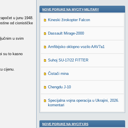
NOVE PORUKE NA MYCITY-MILITARY
 započet u junu 1948.
Kineski žirokopter Falcon
stine od cionističke
Dassault Mirage-2000
ključnim u svim
Amfibijsko oklopno vozilo AAV7a1
pi su to kasno
Suhoj SU-17/22 FITTER
u cijenu.
Čistači mina
Chengdu J-10
Specijalna vojna operacija u Ukrajini, 2026.
komentari
NOVE PORUKE NA MYCITY.RS