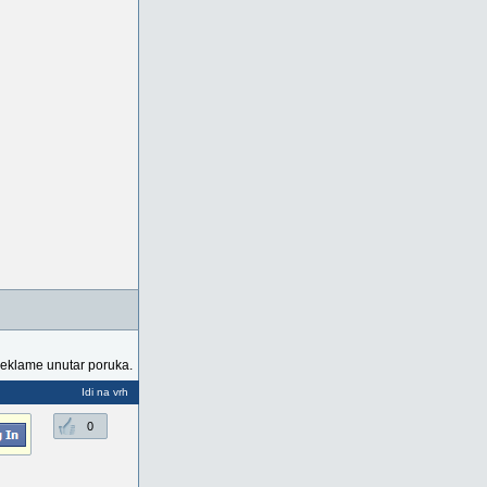
reklame unutar poruka.
Idi na vrh
0