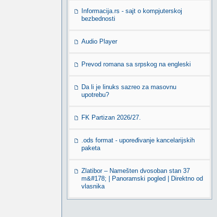
Informacija.rs - sajt o kompjuterskoj
bezbednosti
Audio Player
Prevod romana sa srpskog na engleski
Da li je linuks sazreo za masovnu
upotrebu?
FK Partizan 2026/27.
.ods format - upoređivanje kancelarijskih
paketa
Zlatibor – Namešten dvosoban stan 37
m&#178; | Panoramski pogled | Direktno od
vlasnika