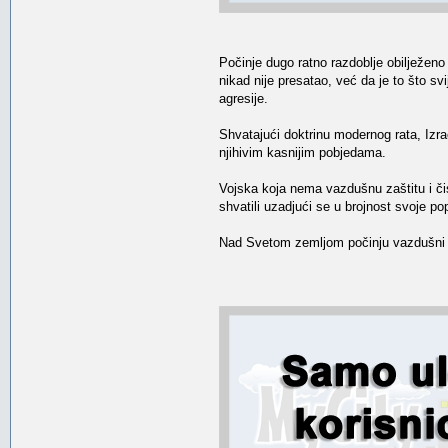
Počinje dugo ratno razdoblje obilježeno 
nikad nije presatao, već da je to što s
agresije.
Shvatajući doktrinu modernog rata, Izra
njihivim kasnijim pobjedama.
Vojska koja nema vazdušnu zaštitu i čis
shvatili uzadjući se u brojnost svoje po
Nad Svetom zemljom počinju vazdušni dvo