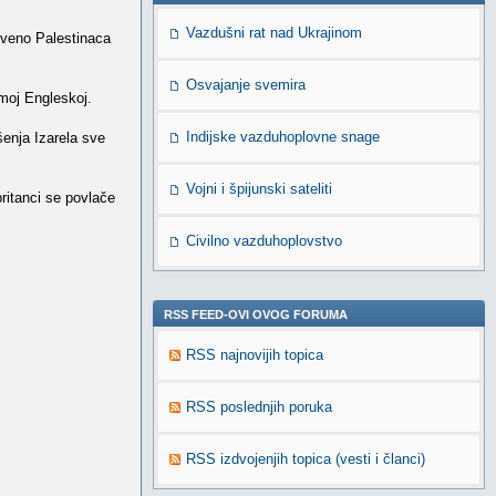
Vazdušni rat nad Ukrajinom
stveno Palestinaca
Osvajanje svemira
moj Engleskoj.
Indijske vazduhoplovne snage
šenja Izarela sve
Vojni i špijunski sateliti
ritanci se povlače
Civilno vazduhoplovstvo
RSS FEED-OVI OVOG FORUMA
RSS najnovijih topica
RSS poslednjih poruka
RSS izdvojenjih topica (vesti i članci)