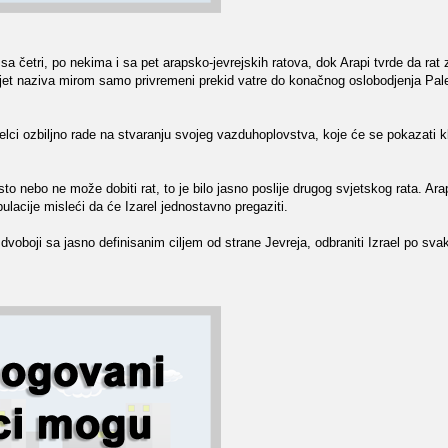
sa četri, po nekima i sa pet arapsko-jevrejskih ratova, dok Arapi tvrde da rat
vijet naziva mirom samo privremeni prekid vatre do konačnog oslobodjenja Pale
elci ozbiljno rade na stvaranju svojeg vazduhoplovstva, koje će se pokazati 
to nebo ne može dobiti rat, to je bilo jasno poslije drugog svjetskog rata. Ara
pulacije misleći da će Izarel jednostavno pregaziti.
boji sa jasno definisanim ciljem od strane Jevreja, odbraniti Izrael po svak