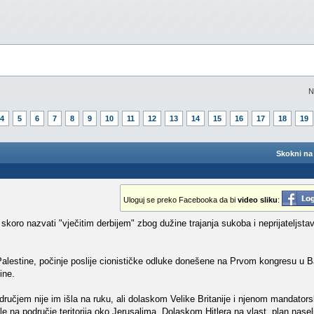
N
4
5
6
7
8
9
10
11
12
13
14
15
16
17
18
19
Skokni na 
Uloguj se preko Facebooka da bi
video sliku
:
koro nazvati "vječitim derbijem" zbog dužine trajanja sukoba i neprijateljstava
Palestine, počinje poslije cionističke odluke donešene na Prvom kongresu u B
ine.
odručjem nije im išla na ruku, ali dolaskom Velike Britanije i njenom mandato
le na područje teritorija oko Jerusalima. Dolaskom Hitlera na vlast, plan nasel