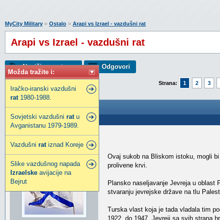
»
»
MyCity Military
Ostalo
Arapi vs Izrael - vazdušni rat
Arapi vs Izrael - vazdušni rat
Napiši novu temu
Odgovori
Možda tražite i:
Strana:
1
2
3
Iračko-iranski vazdušni
rat
1980-1988.
Arapi vs Izrael - vazdušni rat
Sovjetski vazdušni
rat
u
Poslao: 27 Maj 2010 04:22
Avganistanu 1979-1989.
SailorCG
Vazdušni
rat
iznad Koreje
Ugledni građanin
Ovaj sukob na Bliskom istoku, mogli bi s
Slike vazdušnog napada
prolivene krvi.
Izraelske
avijacije na
Bejrut
Plansko naseljavanje Jevreja u oblast 
stvaranju jevrejske države na tlu Palest
Turska vlast koja je tada vladala tim p
1922. do 1947. Jevreji sa svih strana hr