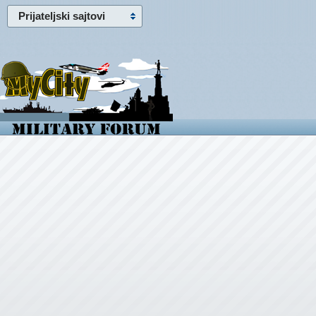
Prijateljski sajtovi