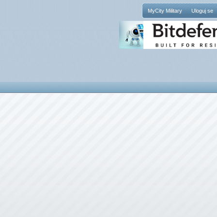
MyCity Military
Uloguj se