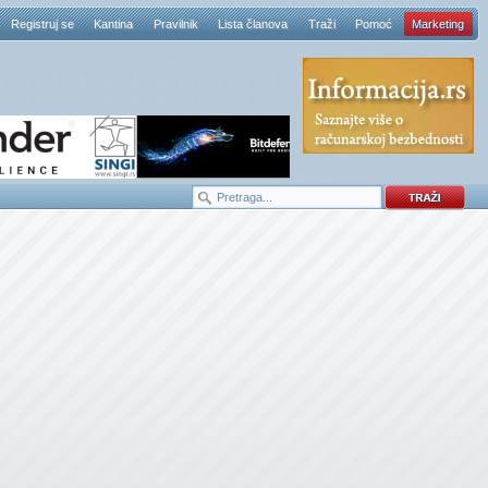
Registruj se
Kantina
Pravilnik
Lista članova
Traži
Pomoć
Marketing