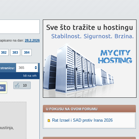
apisano na dan:
28.2.2026
382
383
384
365
stranicu:
Idi na vrh
10
U FOKUSU NA OVOM FORUMU
Rat Izrael i SAD protiv Irana 2026
ustinja,