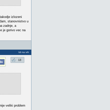
 takodje izlozeni
dodam, stanovnistvo u
na zadnje, a
e je gorivo vec na
Idi na vrh
13
nije veliki problem