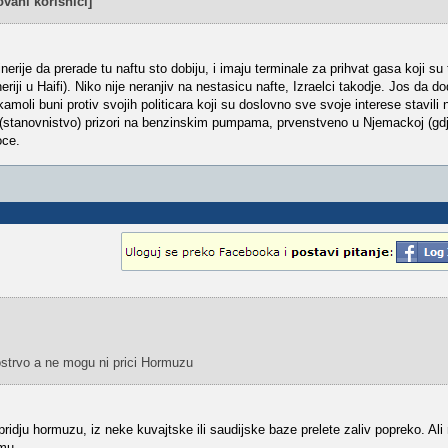
vani korisnici]
finerije da prerade tu naftu sto dobiju, i imaju terminale za prihvat gasa koji su
eriji u Haifi). Niko nije neranjiv na nestasicu nafte, Izraelci takodje. Jos da 
kamoli buni protiv svojih politicara koji su doslovno sve svoje interese stavili 
 (stanovnistvo) prizori na benzinskim pumpama, prvenstveno u Njemackoj (gdj
oce.
strvo a ne mogu ni prici Hormuzu
pridju hormuzu, iz neke kuvajtske ili saudijske baze prelete zaliv popreko. Ali 
emu.