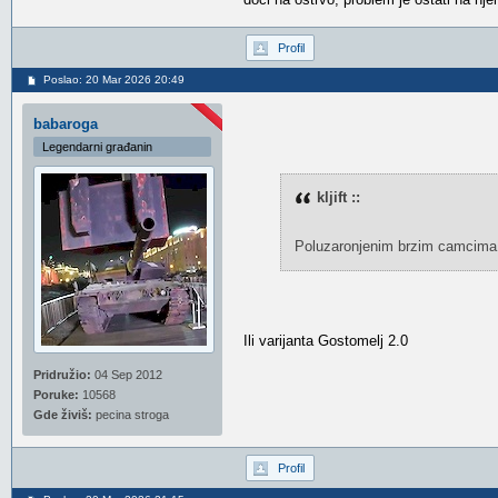
Profil
Poslao: 20 Mar 2026 20:49
babaroga
Legendarni građanin
kljift ::
Poluzaronjenim brzim camcima
Ili varijanta Gostomelj 2.0
Pridružio:
04 Sep 2012
Poruke:
10568
Gde živiš:
pecina stroga
Profil