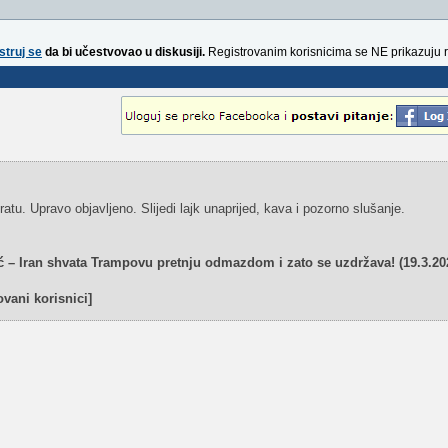
struj se
da bi učestvovao u diskusiji.
Registrovanim korisnicima se NE prikazuju 
atu. Upravo objavljeno. Slijedi lajk unaprijed, kava i pozorno slušanje.
– Iran shvata Trampovu pretnju odmazdom i zato se uzdržava! (19.3.20
vani korisnici]