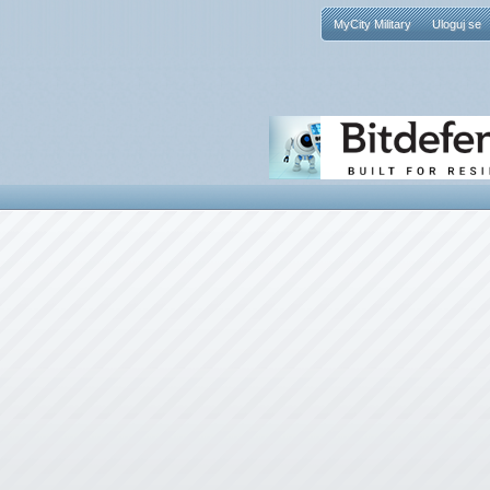
MyCity Military
Uloguj se