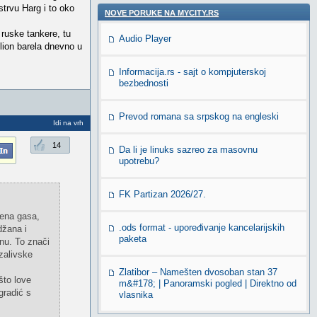
strvu Harg i to oko
NOVE PORUKE NA MYCITY.RS
 ruske tankere, tu
Audio Player
lion barela dnevno u
Informacija.rs - sajt o kompjuterskoj
bezbednosti
Prevod romana sa srpskog na engleski
Idi na vrh
14
Da li je linuks sazreo za masovnu
upotrebu?
FK Partizan 2026/27.
cena gasa,
.ods format - upoređivanje kancelarijskih
džana i
paketa
nu. To znači
zalivske
Zlatibor – Namešten dvosoban stan 37
što love
m&#178; | Panoramski pogled | Direktno od
gradić s
vlasnika