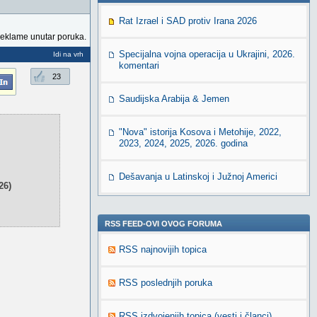
Rat Izrael i SAD protiv Irana 2026
reklame unutar poruka.
Specijalna vojna operacija u Ukrajini, 2026.
Idi na vrh
komentari
23
Saudijska Arabija & Jemen
"Nova" istorija Kosova i Metohije, 2022,
2023, 2024, 2025, 2026. godina
Dešavanja u Latinskoj i Južnoj Americi
26)
RSS FEED-OVI OVOG FORUMA
RSS najnovijih topica
RSS poslednjih poruka
RSS izdvojenjih topica (vesti i članci)