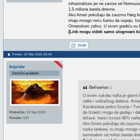
infrastrukturu jer ne zavise od Hormuza
1,5 miliona barela dnevno.
Ako Ameri pokušaju da zauzmu Harg biće 
imaju mnogo veću šansu da uspeju. Inač
Omanskom zalivu. U ovom gradiću su B
[Link mogu videti samo ulogovani ko
Profil
Poslao: 20 Mar 2026 20:46
bojcistv
Zaslužni građanin
Belisarius ::
U ovom sukobu nafta je glavni 
nafte i veštačkog đubriva. Amer
Kazahstana preko Gruzije i Tur
da Izraelci mogu da gađaju i da
Pridružio:
19 Sep 2018
države. Iranci izvoze 90% nafte
Poruke:
534
Ako Ameri pokušaju da zauzmu Ha
ruske tankere, tu imaju mnogo v
terminalom od milion barela d