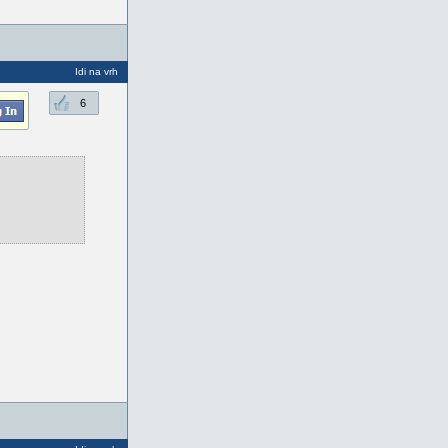
Idi na vrh
6