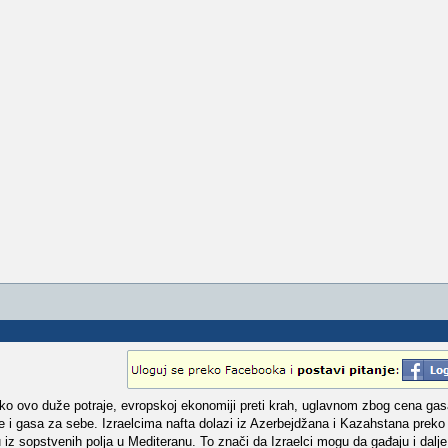
Ako ovo duže potraje, evropskoj ekonomiji preti krah, uglavnom zbog cena gas
e i gasa za sebe. Izraelcima nafta dolazi iz Azerbejdžana i Kazahstana preko
 sopstvenih polja u Mediteranu. To znači da Izraelci mogu da gađaju i dalje