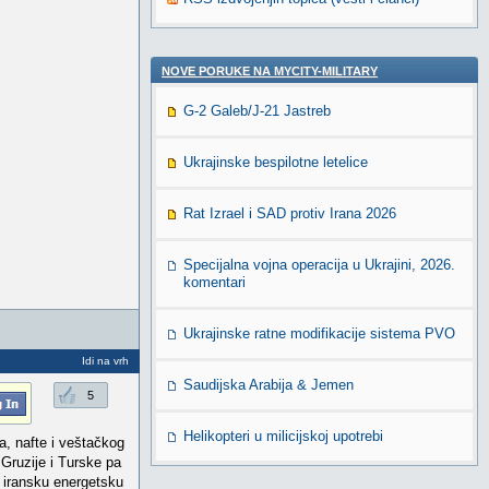
NOVE PORUKE NA MYCITY-MILITARY
G-2 Galeb/J-21 Jastreb
Ukrajinske bespilotne letelice
Rat Izrael i SAD protiv Irana 2026
Specijalna vojna operacija u Ukrajini, 2026.
komentari
Ukrajinske ratne modifikacije sistema PVO
Idi na vrh
Saudijska Arabija & Jemen
5
Helikopteri u milicijskoj upotrebi
a, nafte i veštačkog
 Gruzije i Turske pa
 iransku energetsku