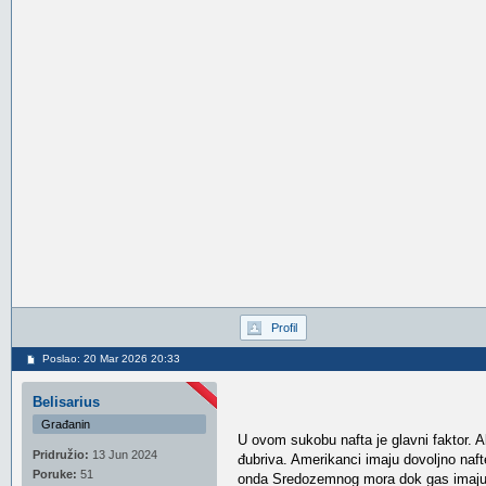
Profil
Poslao: 20 Mar 2026 20:33
Belisarius
Građanin
U ovom sukobu nafta je glavni faktor. 
Pridružio:
13 Jun 2024
đubriva. Amerikanci imaju dovoljno naft
Poruke:
51
onda Sredozemnog mora dok gas imaju iz