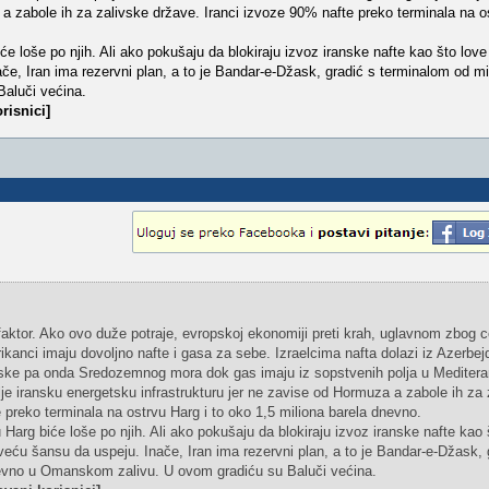
 a zabole ih za zalivske države. Iranci izvoze 90% nafte preko terminala na o
loše po njih. Ali ako pokušaju da blokiraju izvoz iranske nafte kao što love
e, Iran ima rezervni plan, a to je Bandar-e-Džask, gradić s terminalom od mi
aluči većina.
risnici]
faktor. Ako ovo duže potraje, evropskoj ekonomiji preti krah, uglavnom zbog 
ikanci imaju dovoljno nafte i gasa za sebe. Izraelcima nafta dolazi iz Azerbej
ske pa onda Sredozemnog mora dok gas imaju iz sopstvenih polja u Meditera
lje iransku energetsku infrastrukturu jer ne zavise od Hormuza a zabole ih za 
 preko terminala na ostrvu Harg i to oko 1,5 miliona barela dnevno.
rg biće loše po njih. Ali ako pokušaju da blokiraju izvoz iranske nafte kao 
eću šansu da uspeju. Inače, Iran ima rezervni plan, a to je Bandar-e-Džask, 
nevno u Omanskom zalivu. U ovom gradiću su Baluči većina.