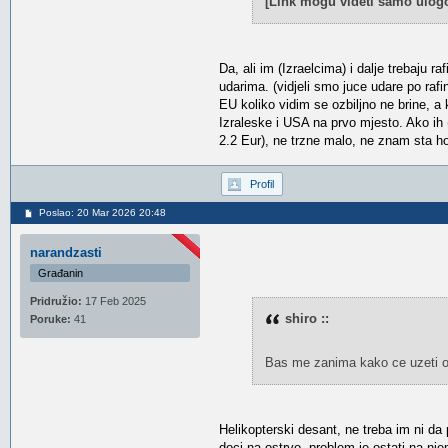
[Link mogu videti samo ulogo
Da, ali im (Izraelcima) i dalje trebaju ra
udarima. (vidjeli smo juce udare po rafin
EU koliko vidim se ozbiljno ne brine, a 
Izraleske i USA na prvo mjesto. Ako ih
2.2 Eur), ne trzne malo, ne znam sta h
Profil
Poslao: 20 Mar 2026 20:48
narandzasti
Građanin
Pridružio:
17 Feb 2025
shiro ::
Poruke:
41
Bas me zanima kako ce uzeti o
Helikopterski desant, ne treba im ni da 
doci na ostrvo, problem je ostati na nj