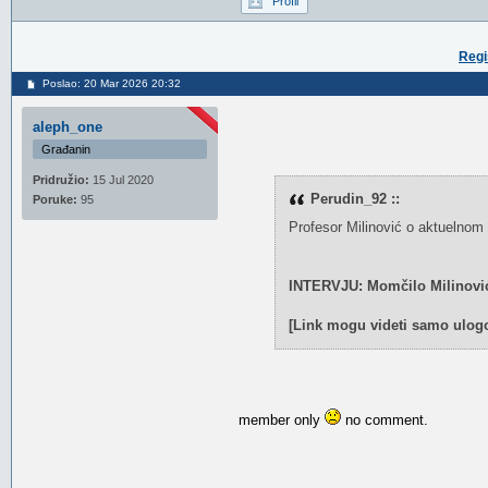
Profil
Regi
Poslao: 20 Mar 2026 20:32
aleph_one
Građanin
Pridružio:
15 Jul 2020
Perudin_92 ::
Poruke:
95
Profesor Milinović o aktuelnom r
INTERVJU: Momčilo Milinović 
[Link mogu videti samo ulogo
member only
no comment.