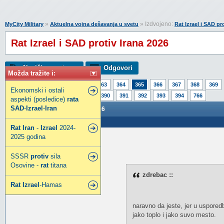
»
» Izdvojeno:
MyCity Military
Aktuelna vojna dešavanja u svetu
Rat Izrael i SAD pr
Rat Izrael i SAD protiv Irana 2026
Napiši novu temu
Odgovori
Možda tražite i:
Strana:
1
360
361
362
363
364
365
366
367
368
369
Ekonomski i ostali
385
386
387
388
389
390
391
392
393
394
766
aspekti (posledice)
rata
SAD
-
Izrael
-
Iran
Rat Izrael i SAD protiv Irana 2026
Poslao: 20 Mar 2026 20:30
Rat
Iran
-
Izrael
2024-
2025 godina
dragoljub11987
Legendarni građanin
SSSR
protiv
sila
Osovine -
rat
titana
Pridružio:
22 Jul 2018
zdrebac ::
Poruke:
4548
Rat
Izrael
-Hamas
naravno da jeste, jer u uspored
jako toplo i jako suvo mesto.