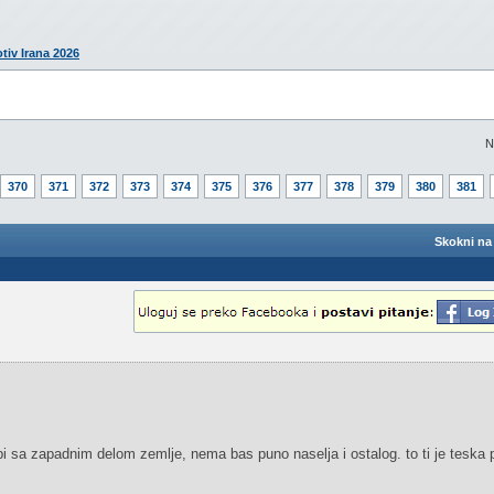
otiv Irana 2026
N
370
371
372
373
374
375
376
377
378
379
380
381
Skokni na 
bi sa zapadnim delom zemlje, nema bas puno naselja i ostalog. to ti je teska p