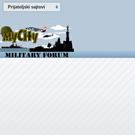
Prijateljski sajtovi