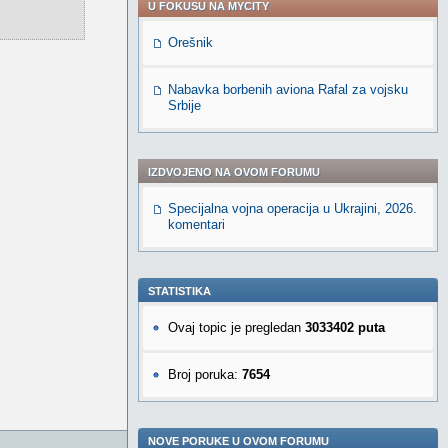
U FOKUSU NA MYCITY
Orešnik
Nabavka borbenih aviona Rafal za vojsku
Srbije
IZDVOJENO NA OVOM FORUMU
Specijalna vojna operacija u Ukrajini, 2026.
komentari
STATISTIKA
Ovaj topic je pregledan
3033402 puta
Broj poruka:
7654
NOVE PORUKE U OVOM FORUMU