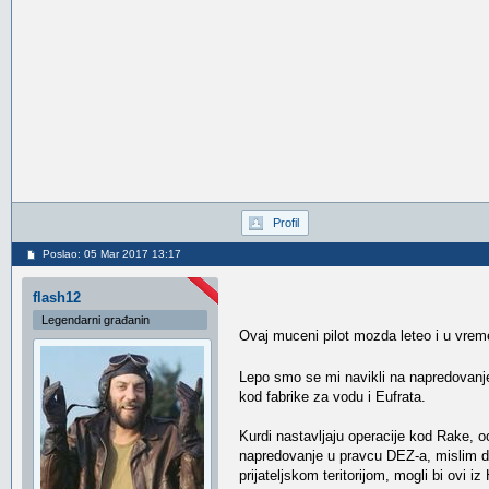
Profil
Poslao: 05 Mar 2017 13:17
flash12
Legendarni građanin
Ovaj muceni pilot mozda leteo i u vreme
Lepo smo se mi navikli na napredovanj
kod fabrike za vodu i Eufrata.
Kurdi nastavljaju operacije kod Rake, 
napredovanje u pravcu DEZ-a, mislim da 
prijateljskom teritorijom, mogli bi ovi 