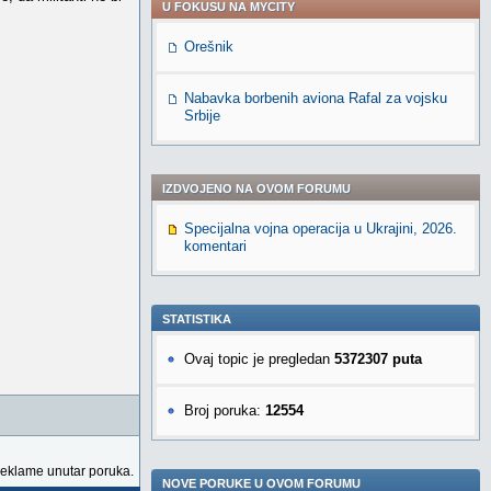
U FOKUSU NA MYCITY
Orešnik
Nabavka borbenih aviona Rafal za vojsku
Srbije
IZDVOJENO NA OVOM FORUMU
Specijalna vojna operacija u Ukrajini, 2026.
komentari
STATISTIKA
Ovaj topic je pregledan
5372307 puta
Broj poruka:
12554
reklame unutar poruka.
NOVE PORUKE U OVOM FORUMU