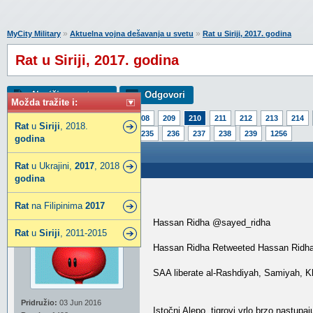
»
»
MyCity Military
Aktuelna vojna dešavanja u svetu
Rat u Siriji, 2017. godina
Rat u Siriji, 2017. godina
Napiši novu temu
Odgovori
Možda tražite i:
Strana:
1
205
206
207
208
209
210
211
212
213
214
Rat
u
Siriji
, 2018.
230
231
232
233
234
235
236
237
238
239
1256
godina
Rat u Siriji, 2017. godina
Rat
u Ukrajini,
2017
, 2018
Poslao: 05 Mar 2017 12:21
godina
renoje2
Rat
na Filipinima
2017
Super građanin
Hassan Ridha‏ @sayed_ridha
Rat
u
Siriji
, 2011-2015
Hassan Ridha Retweeted Hassan Ridh
SAA liberate al-Rashdiyah, Samiyah, Khi
Pridružio:
03 Jun 2016
Istočni Alepo, tigrovi vrlo brzo nastupaj