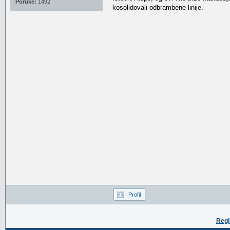
Poruke:
1492
kosolidovali odbrambene linije.
Profil
Regi