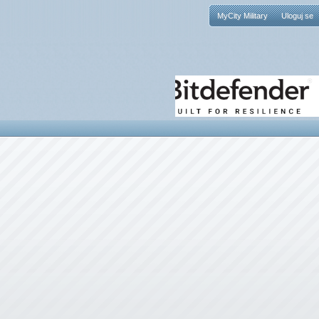
MyCity Military
Uloguj se