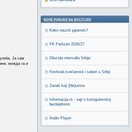
NOVE PORUKE NA MYCITY.RS
Kako nauciti japanski?
FK Partizan 2026/27.
Dilucida intervalla Srbije
длиба. Ја сам
ине, можда га и
Festivali,svečanosti i sabori u Srbiji
Zanati koji (Ne)umiru
Informacija.rs - sajt o kompjuterskoj
bezbednosti
Audio Player