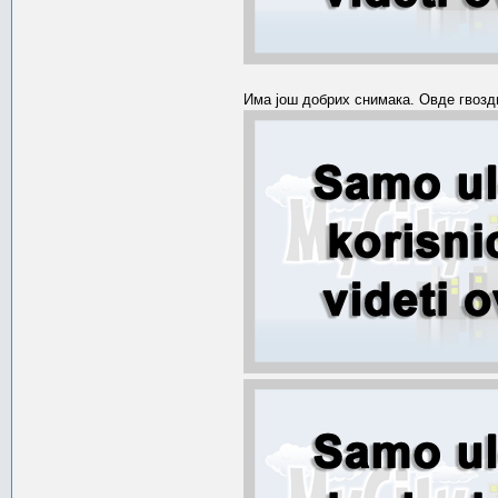
Има још добрих снимака. Овде гвозд