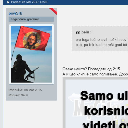
Poslao: 05 Mar 2017 12:38
powSrb
Legendarni građanin
pein ::
pre toga tući iz svih teških cevi
bio), pa tek kad se reši grad ići
Овако нешто? Погледати од 2:15
А и цео клип је само поливање. Добр
Pridružio:
08 Mar 2015
Poruke:
9466