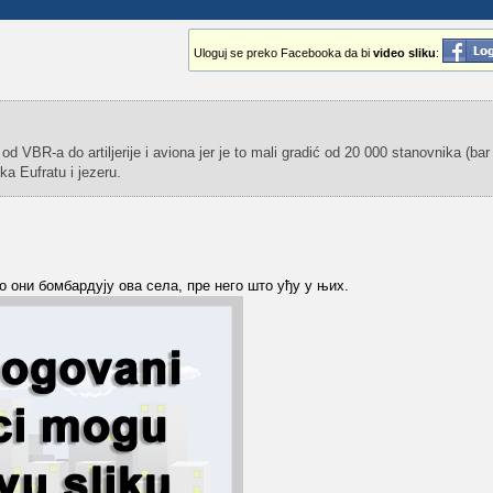
Uloguj se preko Facebooka da bi
video sliku
:
 od VBR-a do artiljerije i aviona jer je to mali gradić od 20 000 stanovnika (bar
 ka Eufratu i jezeru.
о они бомбардују ова села, пре него што уђу у њих.