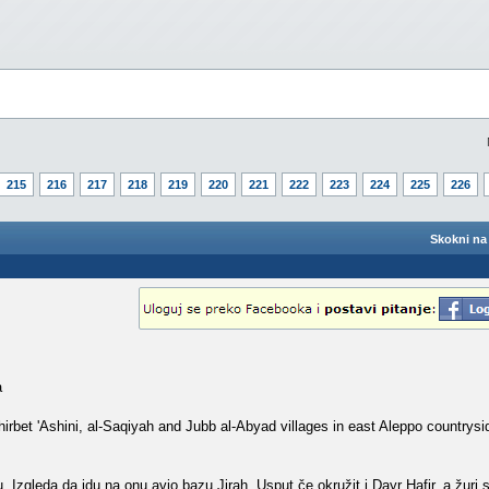
215
216
217
218
219
220
221
222
223
224
225
226
Skokni na 
a
rbet 'Ashini, al-Saqiyah and Jubb al-Abyad villages in east Aleppo countrysi
u. Izgleda da idu na onu avio bazu Jirah. Usput če okružit i Dayr Hafir, a žuri s