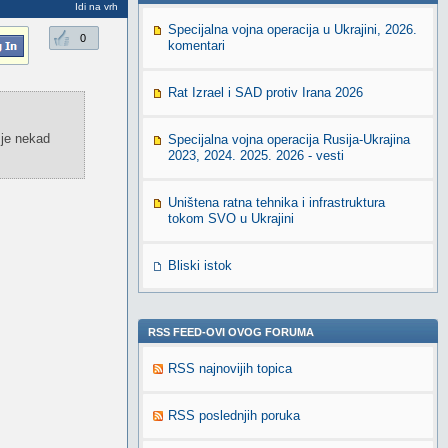
Idi na vrh
Specijalna vojna operacija u Ukrajini, 2026.
0
komentari
Rat Izrael i SAD protiv Irana 2026
 je nekad
Specijalna vojna operacija Rusija-Ukrajina
2023, 2024. 2025. 2026 - vesti
Uništena ratna tehnika i infrastruktura
tokom SVO u Ukrajini
Bliski istok
RSS FEED-OVI OVOG FORUMA
RSS najnovijih topica
RSS poslednjih poruka