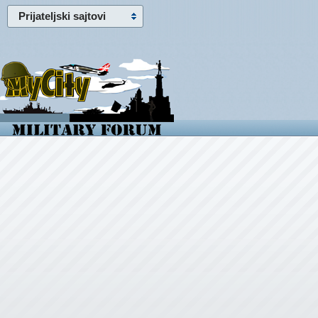
Prijateljski sajtovi