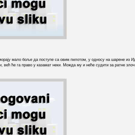
 морају мало боље да поступе са овим пилотом, у односу на шарене из И
и, већ ће га право у казамат неки. Можда му и неће судити за ратне злоч