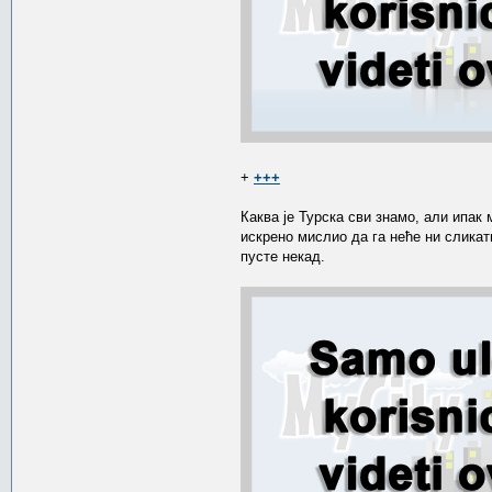
+
+++
Каква је Турска сви знамо, али ипак
искрено мислио да га неће ни сликат
пусте некад.