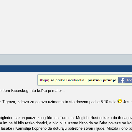
 Jom Kipurskog rata kol'ko je mator...
e Tigrova, zdravo za gotovo uzimamo to sto dnevno padne 5-10 sela
Jos n
ocigledno nakon pauze zbog frke sa Turcima. Mogli bi Rusi nekako da ih nag
im ne bi bilo tesko dostici, a bilo bi izuzetno bitno da se Brka poveze sa ko
iz Hasake i Kamislija kopneno da doturaju potrebne stvari i ljude. Mozda i ono 