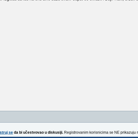
struj se
da bi učestvovao u diskusiji.
Registrovanim korisnicima se NE prikazuju 