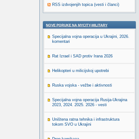
RSS izdvojenjih topica (vesti i članci)
NOVE PORUKE NA MYCITY-MILITARY
Specijalna vojna operacija u Ukrajini, 2026.
komentari
Rat Izrael i SAD protiv Irana 2026
Helikopteri u milicijskoj upotrebi
Ruska vojska - vežbe i aktivnosti
Specijalna vojna operacija Rusija-Ukrajina
2023, 2024. 2025. 2026 - vesti
Uništena ratna tehnika i infrastruktura
tokom SVO u Ukrajini
Dron kamikaza