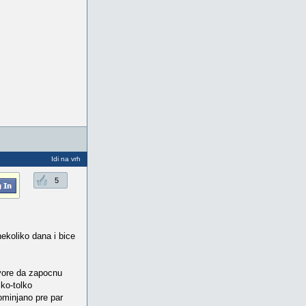
Idi na vrh
5
ekoliko dana i bice
ovore da zapocnu
lko-tolko
pominjano pre par