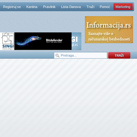
Registruj se
Kantina
Pravilnik
Lista članova
Traži
Pomoć
Marketing