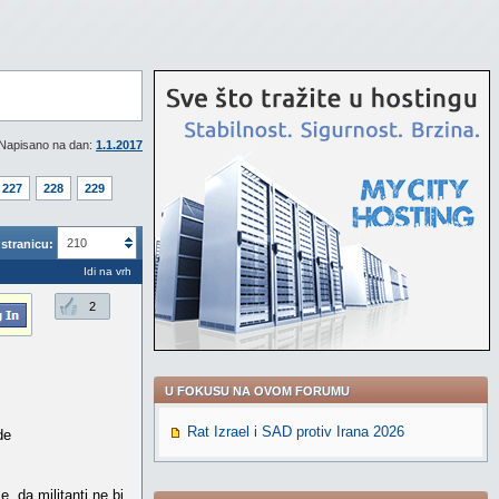
Napisano na dan:
1.1.2017
227
228
229
210
stranicu:
Idi na vrh
2
U FOKUSU NA OVOM FORUMU
Rat Izrael i SAD protiv Irana 2026
de
e, da militanti ne bi