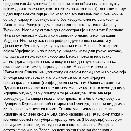
председника Јануковича (који је колико се сећам овластио руску
војску да интервенише, ако то није била лажна вест), легалну владу
и део парламента који је био исто толико легалан као и онај који је
остао у Кијеву и противуставно без кворума сменио Јануковича.
Уместо тога Русија је одмах признала нелегалну власт Јацењук-
Турчинов. Имали су антимајдан демострације широм тих 8 региона.
Имали су масакр у Одеси који сведочи о нацистичкој позадини
Мајдана. Имали су заказане референдуме о независности у
Доњецку и Луганску који су заустављени из Москве. У то време
војска Украјине је била у расулу, бродови истицали руске заставе,
полиција са југоистока и скоро цео Беркут прешли на страну
антимајдана, пијани нацисти покушавали да глуме војску па са
оклопним возилима упадали у канале. Могла се створити
"Република Српска" на југоистоку са својом полицијом и војском која
би онда кад се страсти мало смире са остатком Украјине
преговарала о новом (кон)федералном уставу. Основна грешка и
Путина и многих пре њега је по мом мишљењу то што желе да целу
Украјину увуку у своју орбиту а то је немогуће. Украјина није
Белорусија. Галиција никада неће прихватити било какву везу са
Русијом а Кијев ако их већ не мрзи као Галиција, не жели ни да има
било какве јаче везе са њима. По мом мишљењу решење за
Украијну је слично оном у БиХ само наравно без НАТО окупатора и
његових свемоћних губернатора. Југоисток (Новорусија) са својом
полицијом и војском, културно и економски везан за Русију а
остатак Украјине за Запад, уз неке заједничке конфедералне