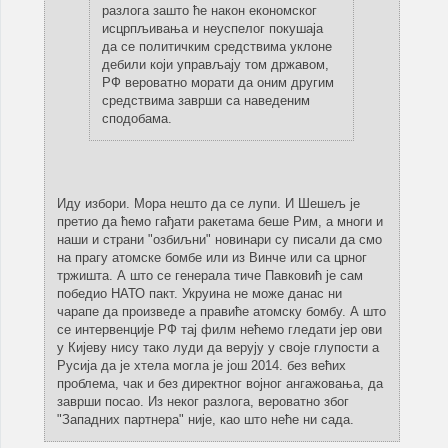
разлога зашто ће након економског
исцрпљивања и неуспелог покушаја
да се политичким средствима уклоне
дебили који управљају том државом,
РФ вероватно морати да оним другим
средствима заврши са наведеним
сподобама.
Иду избори. Мора нешто да се лупи. И Шешељ је
претио да ћемо гађати ракетама беше Рим, а многи и
наши и страни "озбиљни" новинари су писали да смо
на прагу атомске бомбе или из Винче или са црног
тржишта. А што се генерала тиче Павковић је сам
победио НАТО пакт. Укруина не може данас ни
чарапе да произведе а правиће атомску бомбу. А што
се интервенције РФ тај филм нећемо гледати јер ови
у Кијеву нису тако луди да верују у своје глупости а
Русија да је хтела могла је још 2014. без већих
проблема, чак и без директног војног ангажовања, да
заврши посао. Из неког разлога, вероватно због
"Западних партнера" није, као што неће ни сада.