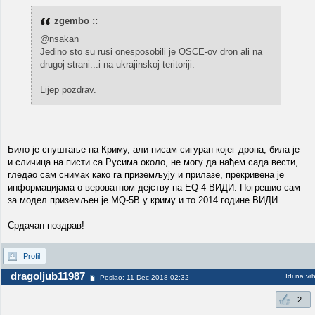
zgembo ::
@nsakan
Jedino sto su rusi onesposobili je OSCE-ov dron ali na
drugoj strani...i na ukrajinskoj teritoriji.
Lijep pozdrav.
Било је спуштање на Криму, али нисам сигуран којег дрона, била је
и сличица на писти са Русима около, не могу да нађем сада вести,
гледао сам снимак како га приземљују и прилазе, прекривена је
информацијама о вероватном дејству на EQ-4 ВИДИ. Погрешио сам
за модел приземљен је MQ-5B у криму и то 2014 године ВИДИ.
Срдачан поздрав!
Profil
dragoljub11987
Idi na vr
Poslao: 11 Dec 2018 02:32
2