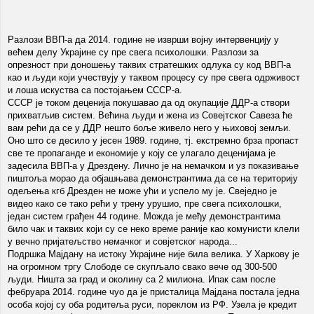
Разлози ВВП-а да 2014. године не изврши војну интервенцију у
већем делу Украјине су пре свега психолошки. Разлози за
опрезност при доношењу таквих стратешких одлука су код ВВП-а
као и људи који учествују у таквом процесу су пре свега одрживост
и лоша искуства са постојањем СССР-а.
СССР је током деценија покушавао да од окупације ДДР-а створи
прихватљив систем. Већина људи и жена из Совејтског Савеза ће
вам рећи да се у ДДР нешто боље живело него у њиховој земљи.
Оно што се десило у јесен 1989. године, тј. екстремно брза пропаст
све те пропаганде и економије у коју се улагало деценијама је
задесила ВВП-а у Дрездену. Лично је на немачком и уз показивање
пиштоља морао да објашњава демонстрантима да се на територију
одељења кгб Дрезден не може ући и успело му је. Свеједно је
видео како се тако рећи у трену урушио, пре свега психолошки,
један систем грађен 44 године. Можда је међу демонстрантима
било чак и таквих који су се неко време раније као комунисти клели
у вечно пријатељство немачког и совјетског народа...
Подршка Мајдану на истоку Украјине није била велика. У Харкову је
на огромном тргу Слободе се скупљало свако вече од 300-500
људи. Ништа за град и околину са 2 милиона. Ипак сам после
фебруара 2014. године чуо да је присталица Мајдана постала једна
особа којој су оба родитеља руси, пореклом из РФ. Узела је кредит