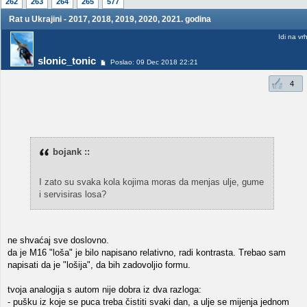
262
263
264
265
577
Rat u Ukrajini - 2017, 2018, 2019, 2020, 2021. godina
Idi na vr
slonic_tonic
Poslao: 09 Dec 2018 22:21
4
bojank ::
I zato su svaka kola kojima moras da menjas ulje, gume
i servisiras losa?
ne shvaćaj sve doslovno.
da je M16 "loša" je bilo napisano relativno, radi kontrasta. Trebao sam
napisati da je "lošija", da bih zadovoljio formu.
tvoja analogija s autom nije dobra iz dva razloga:
- pušku iz koje se puca treba čistiti svaki dan, a ulje se mijenja jednom