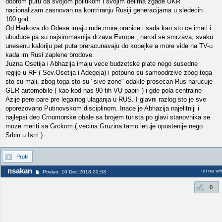
dobrom putu da svojom politikom i svojim delima zgade UKR
nacionalizam zasnovan na kontriranju Rusiji generacijama u sledecih
100 god.
Od Harkova do Odese imaju rude,more,oranice i sada kao sto ce imati i
ubuduce pa su najsiromasnija drzava Evrope , narod se smrzava, svaku
unesenu kaloriju pet puta preracunavaju do kopejke a more vide na TV-u
kada im Rusi zaplene brodove.
Juzna Osetija i Abhazija imaju vece budzetske plate nego susedne
regije u RF ( Sev.Osetija i Adegeja) i potpuno su samoodrzive zbog toga
sto su mali, zbog toga sto su "sive zone" odakle prosecan Rus narucuje
GER automobile ( kao kod nas 90-tih VU papiri ) i gde pola centralne
Azije pere pare pre legalnog ulaganja u RUS. I glavni razlog sto je sve
oporezovano Putinovskom disciplinom. Inace je Abhazija najelitniji i
najlepsi deo Crnomorske obale sa brojem turista po glavi stanovnika se
moze meriti sa Grckom ( vecina Gruzina tamo letuje opustenije nego
Srbin u Istri ).
Profil
nsakan
Idi na vr
Poslao: 10 Dec 2018 20:53
0