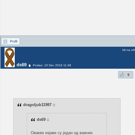
Profil
Idi na vr
ds69
Poslao: 10 Dec 2018 11:48
9
dragoljub11987 ::
ds69 ::
Овакве изјаве су један од важних