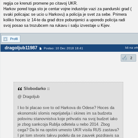
regija ce krenuti promene po citavoj UKR.
Harkov pored toga sto je centar vojne industrije vazi za pandurski grad (
svaki policajac se ucio u Harkovu) a policija je svet za sebe. Primera
koliko hoces iz 14-te da grad drze pobunjenici a uporedo policija radi
svoj posao sa trozubcem na rukavu i salju izvestaje u Kijev.
Profil
dragoljub11987
Idi na vr
Poslao: 10 Dec 2018 18:41
2
Slobodarko ::
@ Dragoljub
I ko bi placao sve to od Harkova do Odese? Hoces da
ekonomski slomis neprijatelja i skines im sa budzeta
polovinu stanovnistva koje prihvatis na svoj budzet iako
je zbog sankcoja Rublja odletela u nebo 2014. Zbog
cega? Da bi na opstini umesto UKR visila RUS zastava?
I pri tom stvoris takvu podelu da se zauvek pozdravis sa