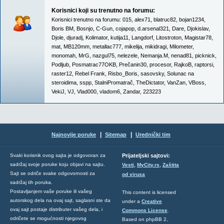
Korisnici koji su trenutno na forumu:
Korisnici trenutno na forumu:
015
,
alex71
,
blatruc82
,
bojan1234
,
Boris BM
,
Bosnjo
,
C-Gun
,
cojapop
,
d.arsenal321
,
Dare
,
Djokislav
,
Djole
,
djuradj
,
Kolimator
,
kutija11
,
Langdorf
,
Litostroton
,
Magistar78
,
mat
,
MB120mm
,
metallac777
,
mikelija
,
mikidragi
,
Milometer
,
monomah
,
MrG
,
nazgul75
,
nelezele
,
Nemanja.M
,
nenad81
,
picknick
,
Podljub
,
Posmatrac77OKB
,
Prečanin30
,
procesor
,
RajkoB
,
raptorsi
,
raster12
,
Rebel Frank
,
Risbo_Boris
,
sasovsky
,
Solunac na
steroidima
,
sspp
,
StalniPromatrač
,
TheDictator
,
VanZan
,
VBoss
,
VekiJ
,
VJ
,
Vlad000
,
vladom6
,
Zandar
,
223223
|
|
Najnovije poruke
Sitemap
Urednički tim
Svaki korisnik ovog sajta je odgovoran za
Prijateljski sajtovi:
,
,
sadržaj svoje poruke koju objavi na sajtu.
Vesti
MyCity.rs
Zaštita
Sajt se odriče svake odgovornosti za
od virusa
sadržaj tih poruka.
Postavljanjem vaše poruke ili vašeg
This content is licensed
autorskog dela na ovaj sajt, saglasni ste da
under a
Creative
ovaj sajt postaje distributer vašeg dela, i
Commons License
.
odričete se mogućnosti njegovog
Based on phpBB 2,