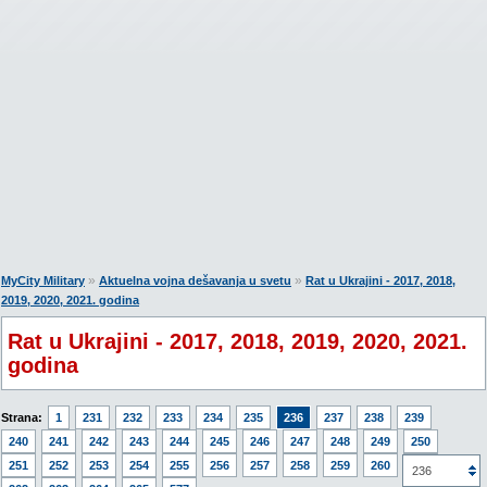
»
»
MyCity Military
Aktuelna vojna dešavanja u svetu
Rat u Ukrajini - 2017, 2018,
2019, 2020, 2021. godina
Rat u Ukrajini - 2017, 2018, 2019, 2020, 2021.
godina
Strana:
1
231
232
233
234
235
236
237
238
239
240
241
242
243
244
245
246
247
248
249
250
251
252
253
254
255
256
257
258
259
260
261
236