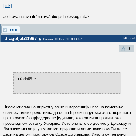
[link]
Je li ova najava ili "najava" dio psihološkog rata?
Profil
dragoljub11987
Idi na vr
Poslao: 10 Dec 2018 14:57
3
ds69 ::
Нисам мислио на диркетну војну интервенцију него на помагање
свим осталим средствима да се на 8 региона југоистока створи нека
врста руске (кон)федералне јединице, која би била противтежа
прозападном остатку Украјине. Исто оно што се десило у Доњецку и
Луганску могло је уз мало материјалне и логистичке помоћи да се
деси на целом простору од Одесе до Харкова. Имали су легалног