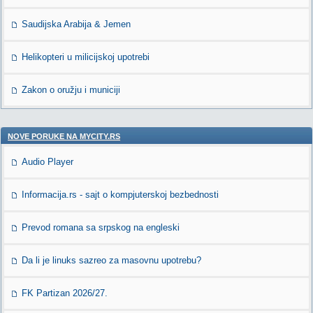
Saudijska Arabija & Jemen
Helikopteri u milicijskoj upotrebi
Zakon o oružju i municiji
NOVE PORUKE NA MYCITY.RS
Audio Player
Informacija.rs - sajt o kompjuterskoj bezbednosti
Prevod romana sa srpskog na engleski
Da li je linuks sazreo za masovnu upotrebu?
FK Partizan 2026/27.