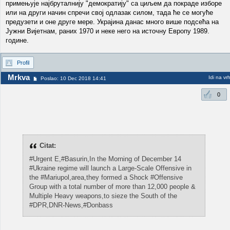
примењује најбруталнију "демократију" са циљем да покраде изборе
или на други начин спречи свој одлазак силом, тада ће се могуће
предузети и оне друге мере. Украјина данас много више подсећа на
Јужни Вијетнам, раних 1970 и неке него на источну Европу 1989.
године.
Profil
Mrkva
Idi na vr
Poslao: 10 Dec 2018 14:41
0
Citat:
#Urgent E,#Basurin,In the Morning of December 14
#Ukraine regime will launch a Large-Scale Offensive in
the #Mariupol,area,they formed a Shock #Offensive
Group with a total number of more than 12,000 people &
Multiple Heavy weapons,to sieze the South of the
#DPR,DNR-News,#Donbass