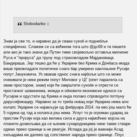
Slobodarko ::
Знам ја све то, и наравно да је сваки сукоб и поднебље
специфично. Слажем се са већином тога што @дс69 и ти пишете
али ако је тако значи да Путин тиме својевољно оставља милионе
Руса и "проруса" да труну под страховладом Мајдановаца
Бандераша. Јер тешко да ће у Украјини без Крима и Донбаса икада
више преовладати политичке снаге бар умерено наклоњене Русији
попут Јануковича. Уз овакав однос снага најбоље што се може
очекивати је неки режим попут Миловог у ЦГ (опет паралела са
овим простором, знам) који ће заврштити сукобе и отрести се
простачког шовинизма, можда и обновити економске односе са
Русијом и одустати од Крима и онда полако спроводити потпуну
дерусификацију. Наравно за то треба новац који Украјина нема али
колапс Украјине се најављује од фебруара 2014. па ево још мало ће
5 година од тад а колапса још нема. Успут то је огроман ударац за
престиж Русије која као велика сила и друга најмоћних војска на
планети дозвољава да се њеним сународницима чине такве ствари
одмах преко границе а не реагује. Испада да јој је важнији Асад
хиљадама км далеко од сопственог народа преко границе. Плус