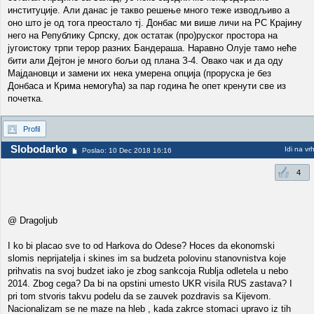
институције. Али данас је такво решење много теже изводљиво а
оно што је од тога преостало тј. Донбас ми више личи на РС Крајину
него на Републику Српску, док остатак (про)руског простора на
југоистоку трпи терор разних Бандераша. Наравно Олује тамо неће
бити али Дејтон је много бољи од плана З-4. Овако чак и да оду
Мајдановци и замени их нека умерена опција (проруска је без
Донбаса и Крима немогућа) за пар година ће опет кренути све из
почетка.
Profil
Slobodarko
Idi na vr
Poslao: 10 Dec 2018 16:16
4
@ Dragoljub
I ko bi placao sve to od Harkova do Odese? Hoces da ekonomski
slomis neprijatelja i skines im sa budzeta polovinu stanovnistva koje
prihvatis na svoj budzet iako je zbog sankcoja Rublja odletela u nebo
2014. Zbog cega? Da bi na opstini umesto UKR visila RUS zastava? I
pri tom stvoris takvu podelu da se zauvek pozdravis sa Kijevom.
Nacionalizam se ne maze na hleb , kada zakrce stomaci upravo iz tih