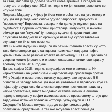
за стан, мислећи да долезе заиста боља времена. Погледом на
њену фотографију ове, 2018-те, године ми је постало јасно како се
илузије топе.
Подршка Мајдану у Кијеву је била много већа него на југо-истоку и
југу. Да им је тада неко силом одузео "европске" вредности и
"перспективу" Евросоюза, сматрали би да им је одузео право на
будућност. Подршка интервенцији стараца, комуниста, и њихови
обичаји да као "стукачи" (у преводу куцачи тј. доушници) јаве
службама безбедности ко организује неки вид супростављања
окупацији не би много помогла.
ВВП и многи људи који воде РФ по разним гранама власти су исто
тако били сведоци да је санкциона политика и пад цена нафте
крајем 80-их имао разорни ефекат на економију СССР-а. Требало се
уверити колико је реално и опасно понављање таквих сценарија у
времену после 2014. године.
Данас, крајем 2018. године, ситуација се много изменила. Ни
најекстремнији национализам и најагресивнија пропаганда против
РФ у Украјини нема готово никакву подршку, ако изузмемо 5-6
области на западу земље. Да није нацбатаљона и паравојски које се
појављују свуда како би физички спречиле противнике нациста у
неким протестима, власт би одавно осетила колико је лишена
народне подршке у својим изливима мржње према свему што је део
заједничке источнословенске историје, укључујући и СССР.
Свеједно ће Москва покушати да до својих циљева дође
политичким средствима, а тек ако актуелна власт почне да