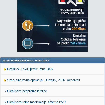
NOVE PORUKE NA MYCITY-MILITARY
Rat Izrael i SAD protiv Irana 2026
Specijalna vojna operacija u Ukrajini, 2026. komentari
Ukrajinske bespilotne letelice
Ukrajinske ratne modifikacije sistema PVO