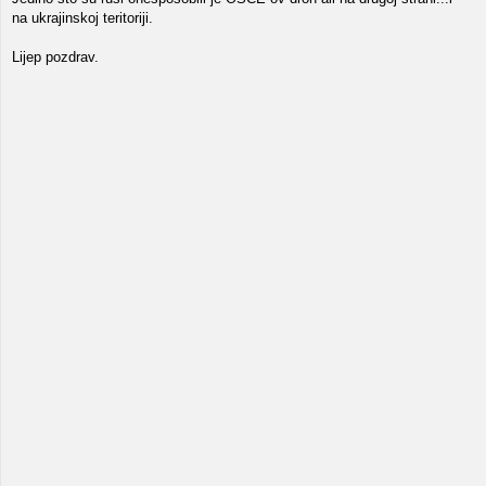
na ukrajinskoj teritoriji.
Lijep pozdrav.