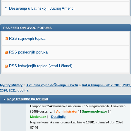
Dešavanja u Latinskoj i Južnoj Americi
RSS FEED-OVI OVOG FORUMA
RSS najnovijih topica
RSS poslednjih poruka
RSS izdvojenjih topica (vesti i članci)
»
»
MyCity Military
Aktuelna vojna dešavanja u svetu
Rat u Ukrajini - 2017, 2018, 2019,
2020, 2021. godina
Ko je trenutno na forumu
Ukupno su
3543
korisnika na forumu :: 53 registrovanih, 1 sakriven
i 3489 gosta :: [
Administrator
] [
Supermoderator
] [
Moderator
] ::
Detaljnije
Najviše korisnika na forumu ikad bilo je
16981
- dana 24 Jun 2026
07:46