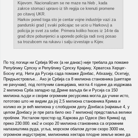
Kijevom. Nacionalizam se ne maze na hleb , kada
zakrce stomaci upravo iz tih regija ce krenuti promene
po citavoj UKR.
Harkov pored toga sto je centar vojne industrije vazi za
pandurski grad ( svaki policajac se ucio u Harkovu) a
policija je svet za sebe. Primera koliko hoces iz 14-te da
grad drze pobunjenici a uporedo policija radi svoj posao
sa trozubcem na rukavu i salju izvestaje u Kijev.
По тој логици ни Србија 90-их (а ни данас) није требала да помаже
Републику Српску и Републику Српску Крајину, Хрватска Херцег-
Босну итд. Нити да Русија сада помаже Донбас, Абхазију, Осетију,
Придњестровље... Ако је Србија са 8 милиона становника (шиптаре
не рачунам), под потпуним санкцијама, могла 4 године да издржава
2 милиона Срба западно од Дрине ваљда би и Русија са 150
милиона људи и својим огромним ресурсима могла да учини исто,
пототово што не видим да јој 2,5 милиона становника Крима и
колико их је већ милиона у слободном делу Донбаса (најмање 4, у
целом Донбасу је пре рата било око 7 милиона) представља велики
проблем. Уосталом простор од Харкова до Одесе (без Крима) од
преко 230.000. км2 и скоро 20 милиона становника са огромним
налазиштима руда, угља, морском обалом дугом скоро 3000 км,
огромном индустријом, милионима хектара плодне земље може да