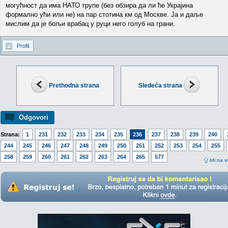
могућност да има НАТО трупе (без обзира да ли ће Украјина
формално ући или не) на пар стотина км од Москве. Ја и даље
мислим да је бољи врабац у руци него голуб на грани.
Profil
Prethodna strana
Sledeća strana
Odgovori
Strana:
1
231
232
233
234
235
236
237
238
239
240
244
245
246
247
248
249
250
251
252
253
254
255
258
259
260
261
262
263
264
265
577
Idi na v