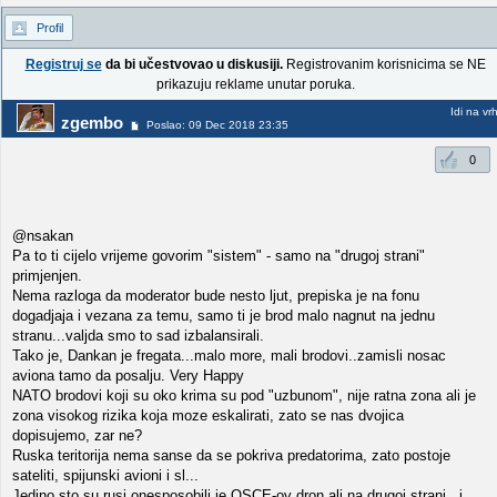
Profil
Registruj se
da bi učestvovao u diskusiji.
Registrovanim korisnicima se NE
prikazuju reklame unutar poruka.
Idi na vr
zgembo
Poslao: 09 Dec 2018 23:35
0
@nsakan
Pa to ti cijelo vrijeme govorim "sistem" - samo na "drugoj strani"
primjenjen.
Nema razloga da moderator bude nesto ljut, prepiska je na fonu
dogadjaja i vezana za temu, samo ti je brod malo nagnut na jednu
stranu...valjda smo to sad izbalansirali.
Tako je, Dankan je fregata...malo more, mali brodovi..zamisli nosac
aviona tamo da posalju. Very Happy
NATO brodovi koji su oko krima su pod "uzbunom", nije ratna zona ali je
zona visokog rizika koja moze eskalirati, zato se nas dvojica
dopisujemo, zar ne?
Ruska teritorija nema sanse da se pokriva predatorima, zato postoje
sateliti, spijunski avioni i sl...
Jedino sto su rusi onesposobili je OSCE-ov dron ali na drugoj strani...i