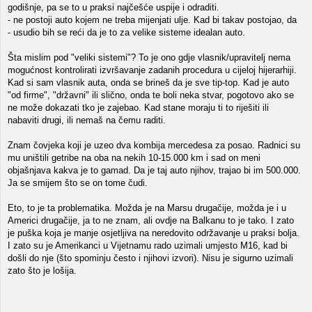
godišnje, pa se to u praksi najčešće uspije i odraditi.
- ne postoji auto kojem ne treba mijenjati ulje. Kad bi takav postojao, da
- usudio bih se reći da je to za velike sisteme idealan auto.
Šta mislim pod "veliki sistemi"? To je ono gdje vlasnik/upravitelj nema
mogućnost kontrolirati izvršavanje zadanih procedura u cijeloj hijerarhiji.
Kad si sam vlasnik auta, onda se brineš da je sve tip-top. Kad je auto
"od firme", "državni" ili slično, onda te boli neka stvar, pogotovo ako se
ne može dokazati tko je zajebao. Kad stane moraju ti to riješiti ili
nabaviti drugi, ili nemaš na čemu raditi.
Znam čovjeka koji je uzeo dva kombija mercedesa za posao. Radnici su
mu uništili getribe na oba na nekih 10-15.000 km i sad on meni
objašnjava kakva je to gamad. Da je taj auto njihov, trajao bi im 500.000.
Ja se smijem što se on tome čudi.
Eto, to je ta problematika. Možda je na Marsu drugačije, možda je i u
Americi drugačije, ja to ne znam, ali ovdje na Balkanu to je tako. I zato
je puška koja je manje osjetljiva na neredovito održavanje u praksi bolja.
I zato su je Amerikanci u Vijetnamu rado uzimali umjesto M16, kad bi
došli do nje (što spominju često i njihovi izvori). Nisu je sigurno uzimali
zato što je lošija.