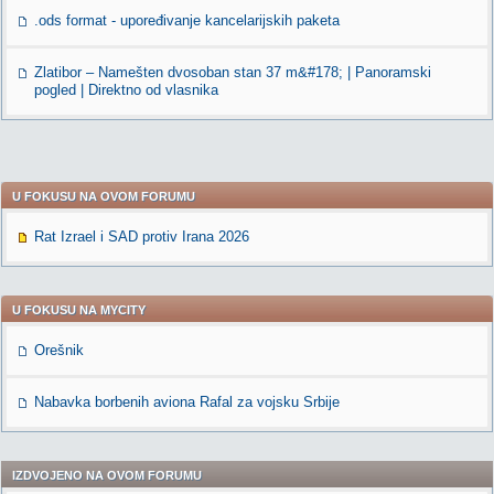
.ods format - upoređivanje kancelarijskih paketa
Zlatibor – Namešten dvosoban stan 37 m&#178; | Panoramski
pogled | Direktno od vlasnika
U FOKUSU NA OVOM FORUMU
Rat Izrael i SAD protiv Irana 2026
U FOKUSU NA MYCITY
Orešnik
Nabavka borbenih aviona Rafal za vojsku Srbije
IZDVOJENO NA OVOM FORUMU