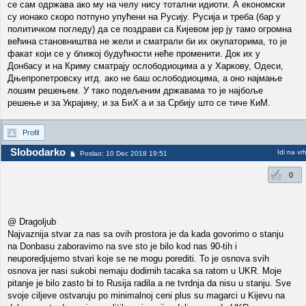
се сам одржава ако му на челу нису тотални идиоти. А економски
су ионако скоро потпуно упућени на Русију. Русија и треба (бар у
политичком погледу) да се поздрави са Кијевом јер ју тамо огромна
већина становништва не жели и сматрали би их окупаторима, то је
факат који се у ближој будућности неће променити. Док их у
Донбасу и на Криму сматрају ослободиоцима а у Харкову, Одеси,
Дњепропетровску итд. ако не баш ослободиоцима, а оно најмање
лошим решењем. У тако подељеним државама то је најбоље
решење и за Украјину, и за БиХ а и за Србију што се тиче КиМ.
Profil
Slobodarko
Idi na vr
Poslao: 10 Dec 2018 19:51
0
@ Dragoljub
Najvaznija stvar za nas sa ovih prostora je da kada govorimo o stanju
na Donbasu zaboravimo na sve sto je bilo kod nas 90-tih i
neuporedjujemo stvari koje se ne mogu porediti. To je osnova svih
osnova jer nasi sukobi nemaju dodirnih tacaka sa ratom u UKR. Moje
pitanje je bilo zasto bi to Rusija radila a ne tvrdnja da nisu u stanju. Sve
svoje ciljeve ostvaruju po minimalnoj ceni plus su magarci u Kijevu na