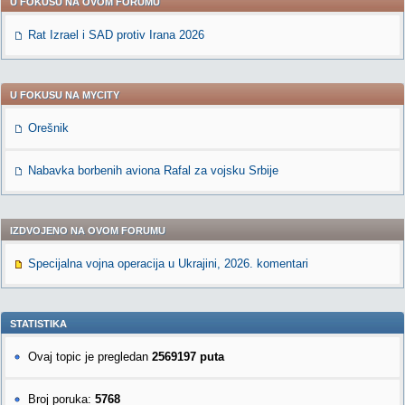
U FOKUSU NA OVOM FORUMU
Rat Izrael i SAD protiv Irana 2026
U FOKUSU NA MYCITY
Orešnik
Nabavka borbenih aviona Rafal za vojsku Srbije
IZDVOJENO NA OVOM FORUMU
Specijalna vojna operacija u Ukrajini, 2026. komentari
STATISTIKA
Ovaj topic je pregledan
2569197 puta
Broj poruka:
5768