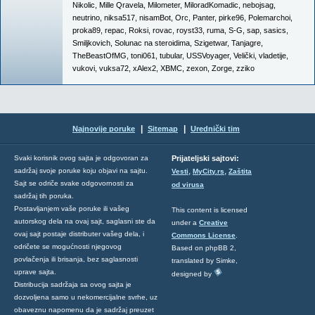
Nikolic
,
Mille Qravela
,
Milometer
,
MiloradKomadic
,
nebojsag
,
neutrino
,
niksa517
,
nisamBot
,
Orc
,
Panter
,
pirke96
,
Polemarchoi
,
proka89
,
repac
,
Roksi
,
rovac
,
royst33
,
ruma
,
S-G
,
sap
,
sasics
,
Smiljkovich
,
Solunac na steroidima
,
Szigetwar
,
Tanjagre
,
TheBeastOfMG
,
toni061
,
tubular
,
USSVoyager
,
Velički
,
vladetije
,
vukovi
,
vuksa72
,
xAlex2
,
XBMC
,
zexon
,
Zorge
,
zziko
|
|
Najnovije poruke
Sitemap
Urednički tim
Svaki korisnik ovog sajta je odgovoran za
Prijateljski sajtovi:
,
,
sadržaj svoje poruke koju objavi na sajtu.
Vesti
MyCity.rs
Zaštita
Sajt se odriče svake odgovornosti za
od virusa
sadržaj tih poruka.
Postavljanjem vaše poruke ili vašeg
This content is licensed
autorskog dela na ovaj sajt, saglasni ste da
under a
Creative
ovaj sajt postaje distributer vašeg dela, i
Commons License
.
odričete se mogućnosti njegovog
Based on phpBB 2,
povlačenja ili brisanja, bez saglasnosti
translated by Simke,
uprave sajta.
designed by
Distribucija sadržaja sa ovog sajta je
dozvoljena samo u nekomercijalne svrhe, uz
obaveznu napomenu da je sadržaj preuzet