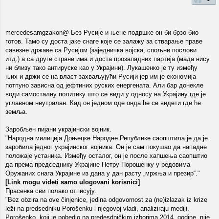
mercedesamgzakon@ Без Русије и њене подршке он би брзо био
готов. Тамо су доста јаке снаге које се залажу за стварање праве
савезне државе са Русијом (заједничка војска, спољни послови
итд.) а са друге стране има и доста прозападних партија (мада нису
ни близу тако антируске као у Украјини). Лукашенко је ту између
њих и држи се на власт захваљујући Русији јер им је економија
потпуно зависна од јефтиних руских енергената. Али бар донекле
води самосталну политику што се види у односу на Украјину где је
углавном неутралан. Кад он једном оде онда ће се видети где ће
земља.
Заробљен пијани украјински војник.
"Народна милиција Доњецке Народне Републике саопштила је да је
заробила једног украјинског војника. Он је сам покушао да нападне
положаје устаника. Између осталог, он је после хапшења саопштио
да према председнику Украјине Петру Порошенку у редовима
Оружаних снага Украјине из дана у дан расту „мржња и презир“."
[Link mogu videti samo ulogovani korisnici]
Прасенка сви полако отписују.
"Bez obzira na ove činjenice, jedina odgovornost za (ne)izlazak iz krize
leži na predsedniku Porošenku i njegovoj vladi, analiziraju mediji.
Porošenko, koji je pobedio na predesdničkim izborima 2014. godine, nije