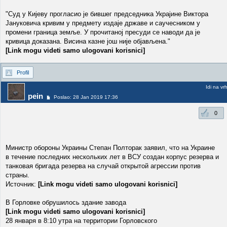
"Суд у Кијеву прогласио је бившег председника Украјине Виктора
Јануковича кривим у предмету издаје државе и саучесником у
промени граница земље. У прочитаној пресуди се наводи да је
кривица доказана. Висина казне још није објављена."
[Link mogu videti samo ulogovani korisnici]
Profil
Idi na vr
pein
Poslao: 28 Jan 2019 17:36
0
Министр обороны Украины Степан Полторак заявил, что на Украине
в течение последних нескольких лет в ВСУ создан корпус резерва и
танковая бригада резерва на случай открытой агрессии против
страны.
Источник:
[Link mogu videti samo ulogovani korisnici]
В Горловке обрушилось здание завода
[Link mogu videti samo ulogovani korisnici]
28 января в 8:10 утра на территории Горловского