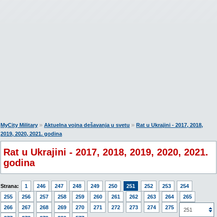
»
»
MyCity Military
Aktuelna vojna dešavanja u svetu
Rat u Ukrajini - 2017, 2018,
2019, 2020, 2021. godina
Rat u Ukrajini - 2017, 2018, 2019, 2020, 2021.
godina
Strana:
1
246
247
248
249
250
251
252
253
254
255
256
257
258
259
260
261
262
263
264
265
266
267
268
269
270
271
272
273
274
275
276
251