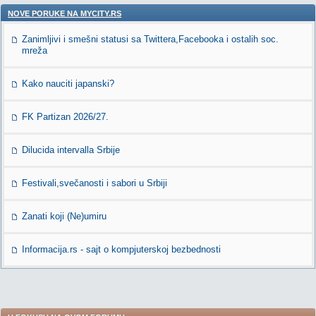
NOVE PORUKE NA MYCITY.RS
Zanimljivi i smešni statusi sa Twittera,Facebooka i ostalih soc.
mreža
Kako nauciti japanski?
FK Partizan 2026/27.
Dilucida intervalla Srbije
Festivali,svečanosti i sabori u Srbiji
Zanati koji (Ne)umiru
Informacija.rs - sajt o kompjuterskoj bezbednosti