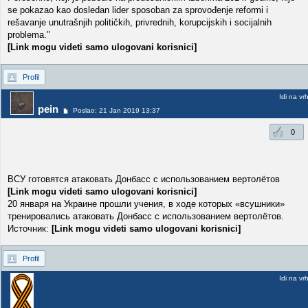
se pokazao kao dosledan lider sposoban za sprovođenje reformi i
rešavanje unutrašnjih političkih, privrednih, korupcijskih i socijalnih
problema."
[Link mogu videti samo ulogovani korisnici]
Profil
Idi na vr
pein
Poslao: 21 Jan 2019 13:37
0
ВСУ готовятся атаковать Донбасс с использованием вертолётов
[Link mogu videti samo ulogovani korisnici]
20 января на Украине прошли учения, в ходе которых «всушники»
тренировались атаковать Донбасс с использованием вертолётов.
Источник:
[Link mogu videti samo ulogovani korisnici]
Profil
Idi na vr