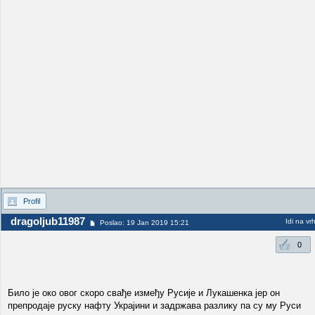
Profil
dragoljub11987
Idi na vr
Poslao: 19 Jan 2019 15:21
0
Било је око овог скоро свађе између Русије и Лукашенка јер он
препродаје руску нафту Украјини и задржава разлику па су му Руси