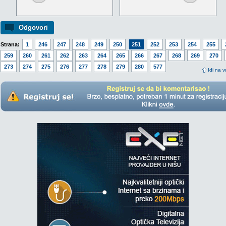
Odgovori
Strana:
1
246
247
248
249
250
251
252
253
254
255
259
260
261
262
263
264
265
266
267
268
269
270
273
274
275
276
277
278
279
280
577
Idi na v