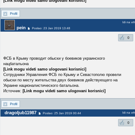
[Link mogu videti samo ulogovani korisnici]
Profil
Idi na vr
pein
Poslao: 23 Jan 2019 13:48
0
ФСБ в Крыму проводит обыски у боевиков украинского
нацбатальона
[Link mogu videti samo ulogovani korisnici]
Сотрудники Управления ФСБ по Крыму и Севастополю провели
обыски по месту жительства двух боевиков действующего на
Украине националистического батальона.
Источник:
[Link mogu videti samo ulogovani korisnici]
Profil
dragoljub11987
Idi na vr
Poslao: 25 Jan 2019 00:44
0