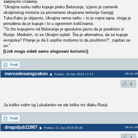
заврнули славину.
"Ukrajina rusku naftu kupuje preko Belorusije, izjavio je zamenik
ukrajinskog ministra za privremeno okupirane teritorije Georgij
Tuka.Kako je objasnio, Ukrajina nema naftu – to je vojna tajna, stoga je
prinuđena da je kupuje i to u ogromnim količinama.
"To što kupujemo od Belorusije je apsolutno jasno da je poreklom iz
Rusije. Međutim, to se Ukrajini isplati. Šta je alternativa, da se kupuje
evropska? Pitanje je da li uopšte možemo to da priuštimo?“, zapitao se
on."
[Link mogu videti samo ulogovani korisnici]
Profil
mercedesamgzakon
Idi na vr
Poslao: 19 Jan 2019 17:17
2
Ja koliko vidim taj Lukašenko ne ide toliko niz dlaku Rusiji.
Profil
dragoljub11987
Idi na vr
Poslao: 21 Jan 2019 00:35
1