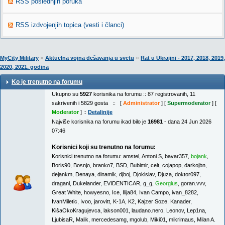
RSS poslednjih poruka
RSS izdvojenjih topica (vesti i članci)
»
»
MyCity Military
Aktuelna vojna dešavanja u svetu
Rat u Ukrajini - 2017, 2018, 2019,
2020, 2021. godina
Ko je trenutno na forumu
Ukupno su
5927
korisnika na forumu :: 87 registrovanih, 11
sakrivenih i 5829 gosta :: [
Administrator
] [
Supermoderator
] [
Moderator
] ::
Detaljnije
Najviše korisnika na forumu ikad bilo je
16981
- dana 24 Jun 2026
07:46
Korisnici koji su trenutno na forumu:
Korisnici trenutno na forumu:
amstel
,
Antoni S
,
bavar357
,
bojank
,
Boris90
,
Bosnjo
,
branko7
,
BSD
,
Bubimir
,
celt
,
cojapop
,
darkojbn
,
dejankm
,
Denaya
,
dinamik
,
djboj
,
Djokislav
,
Djuza
,
doktor097
,
draganl
,
Dukelander
,
EVIDENTICAR
,
g_g
,
Georgius
,
goran.vvv
,
Great White
,
howyesno
,
Ice
,
Ilija84
,
Ivan Campo
,
ivan_8282
,
IvanMiletic
,
Ivoo
,
jarovitt
,
K-1A
,
K2
,
Kajzer Soze
,
Kanader
,
KišaOkoKragujevca
,
lakson001
,
laudano.nero
,
Leonov
,
Lep1na
,
LjubisaR
,
Malik
,
mercedesamg
,
mgolub
,
Miki01
,
mikrimaus
,
Milan A.