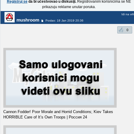
Registruj se
da bi učestvovao u diskusiji.
Registrovanim korisnicima se NE
prikazuju reklame unutar poruka.
Idi na vr
mushroom
Poslao: 18 Jan 2019 20:36
0
Cannon Fodder! Poor Morale and Horrid Conditions; Kiev Takes
HORRIBLE Care of It’s Own Troops | Россия 24