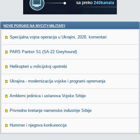
NOVE PORUKE NA MYCITY-MILITARY
Specijalna vojna operacija u Ukrajini, 2026. komentari
PARS Pantsir S1 (SA-22 Greyhound)
Helikopteri u milicijskoj upotrebi
Ukrajina - modernizacija vojske i programi opremanja
Amblemi jedinica i ustanova Vojske Srbije
Privredno kretanje namenske industrije Srbije
Hummer i njegova konkurencija