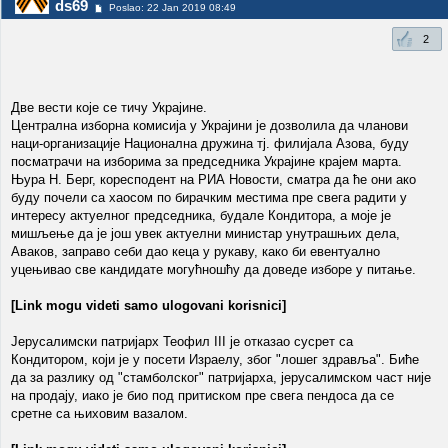
ds69
Poslao: 22 Jan 2019 08:49
2
Две вести које се тичу Украјине.
Централна изборна комисија у Украјини је дозволила да чланови
наци-организације Национална дружина тј. филијала Азова, буду
посматрачи на изборима за председника Украјине крајем марта.
Њура Н. Берг, коресподент на РИА Новости, сматра да ће они ако
буду почели са хаосом по бирачким местима пре свега радити у
интересу актуелног председника, будале Кондитора, а моје је
мишљење да је још увек актуелни министар унутрашњих дела,
Аваков, заправо себи дао кеца у рукаву, како би евентуално
уцењивао све кандидате могућношћу да доведе изборе у питање.
[Link mogu videti samo ulogovani korisnici]
Јерусалимски патријарх Теофил III је отказао сусрет са
Кондитором, који је у посети Израелу, због "лошег здравља". Биће
да за разлику од "стамболског" патријарха, јерусалимском част није
на продају, иако је био под притиском пре свега пендоса да се
сретне са њиховим вазалом.