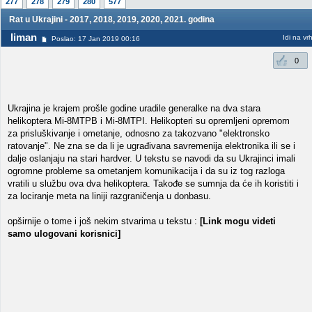
277
278
279
280
577
Rat u Ukrajini - 2017, 2018, 2019, 2020, 2021. godina
liman
Idi na vr
Poslao: 17 Jan 2019 00:16
0
Ukrajina je krajem prošle godine uradile generalke na dva stara
helikoptera Mi-8MTPB i Mi-8MTPI. Helikopteri su opremljeni opremom
za prisluškivanje i ometanje, odnosno za takozvano "elektronsko
ratovanje". Ne zna se da li je ugrađivana savremenija elektronika ili se i
dalje oslanjaju na stari hardver. U tekstu se navodi da su Ukrajinci imali
ogromne probleme sa ometanjem komunikacija i da su iz tog razloga
vratili u službu ova dva helikoptera. Takođe se sumnja da će ih koristiti i
za lociranje meta na liniji razgraničenja u donbasu.
opširnije o tome i još nekim stvarima u tekstu :
[Link mogu videti
samo ulogovani korisnici]