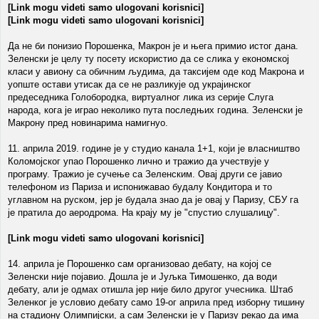
[Link mogu videti samo ulogovani korisnici]
[Link mogu videti samo ulogovani korisnici]
Да не би понизио Порошенка, Макрон је и њега примио истог дана.
Зеленски је целу ту посету искористио да се слика у економској
класи у авиону са обичним људима, да таксијем оде код Макрона и
уопште остави утисак да се не разликује од украјинског
предеседника Голобородка, виртуалног лика из серије Слуга
народа, кога је играо неколико пута последњих година. Зеленски је
Макрону пред новинарима намигнуо.
11. априла 2019. године је у студио канала 1+1, који је власништво
Коломојског упао Порошенко лично и тражио да учествује у
програму. Тражио је сучење са Зеленским. Овај други се јавио
телефоном из Париза и испонижавао будалу Кондитора и то
углавном на руском, јер је будала знао да је овај у Паризу, СБУ га
је пратила до аеродрома. На крају му је "спустио слушалицу".
[Link mogu videti samo ulogovani korisnici]
14. априла је Порошенко сам организовао дебату, на којој се
Зеленски није појавио. Дошла је и Јуљка Тимошенко, да води
дебату, али је одмах отишла јер није било другог учесника. Штаб
Зеленког је условио дебату само 19-ог априла пред изборну тишину
на стадиону Олимпијски, а сам Зеленски је у Паризу рекао да има