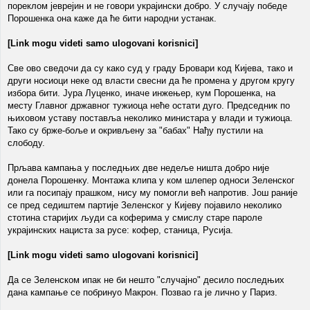
пореклом јеврејин и не говори украјински добро. У случају победе
Порошенка она каже да ће бити народни устанак.
[Link mogu videti samo ulogovani korisnici]
Све ово сведочи да су како суд у граду Бровари код Кијева, тако и
други носиоци неке од власти свесни да ће промена у другом кругу
избора бити. Јура Луценко, иначе инжењер, кум Порошенка, на
месту Главног државног тужиоца неће остати дуго. Председник по
њиховом уставу поставља неколико министара у влади и тужиоца.
Тако су брже-боље и окривљену за "бабах" Нађу пустили на
слободу.
Прљава кампања у последњих две недеље ништа добро није
донела Порошенку. Монтажа клипа у ком шлепер односи Зеленског
или га посипају прашком, нису му помогли већ напротив. Још раније
се пред седиштем партије Зеленског у Кијеву појавило неколико
стотина старијих људи са коферима у смислу старе пароле
украјинских нациста за русе: кофер, станица, Русија.
[Link mogu videti samo ulogovani korisnici]
Да се Зеленском ипак не би нешто "случајно" десило последњих
дана кампање се побринуо Макрон. Позвао га је лично у Париз.