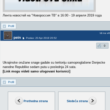
Лента новостей на "Новороссия ТВ" в 16:00 - 19 апреля 2019 года
Profil
Idi na vr
pein
Poslao: 20 Apr 2019 20:52
0
Ukrajinske oružane snage gađale su teritoriju samoproglašene Donjecke
narodne Republike sedam puta u poslednja 24 sata.
[Link mogu videti samo ulogovani korisnici]
Profil
Prethodna strana
Sledeća strana