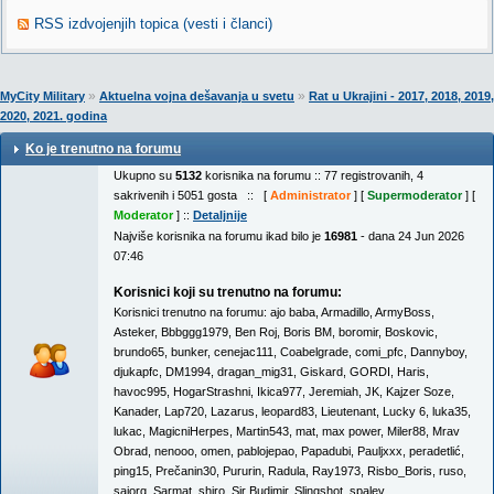
RSS izdvojenjih topica (vesti i članci)
»
»
MyCity Military
Aktuelna vojna dešavanja u svetu
Rat u Ukrajini - 2017, 2018, 2019,
2020, 2021. godina
Ko je trenutno na forumu
Ukupno su
5132
korisnika na forumu :: 77 registrovanih, 4
sakrivenih i 5051 gosta :: [
Administrator
] [
Supermoderator
] [
Moderator
] ::
Detaljnije
Najviše korisnika na forumu ikad bilo je
16981
- dana 24 Jun 2026
07:46
Korisnici koji su trenutno na forumu:
Korisnici trenutno na forumu:
ajo baba
,
Armadillo
,
ArmyBoss
,
Asteker
,
Bbbggg1979
,
Ben Roj
,
Boris BM
,
boromir
,
Boskovic
,
brundo65
,
bunker
,
cenejac111
,
Coabelgrade
,
comi_pfc
,
Dannyboy
,
djukapfc
,
DM1994
,
dragan_mig31
,
Giskard
,
GORDI
,
Haris
,
havoc995
,
HogarStrashni
,
Ikica977
,
Jeremiah
,
JK
,
Kajzer Soze
,
Kanader
,
Lap720
,
Lazarus
,
leopard83
,
Lieutenant
,
Lucky 6
,
luka35
,
lukac
,
MagicniHerpes
,
Martin543
,
mat
,
max power
,
Miler88
,
Mrav
Obrad
,
nenooo
,
omen
,
pablojepao
,
Papadubi
,
Pauljxxx
,
peradetlić
,
ping15
,
Prečanin30
,
Pururin
,
Radula
,
Ray1973
,
Risbo_Boris
,
ruso
,
sajorg
,
Sarmat
,
shiro
,
Sir Budimir
,
Slingshot
,
spalev
,