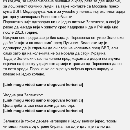
из буџета, за нереализована обећања о крају рата за две недеље,
за лош живот обичних људи, за тајне контакте са Москвом преко
кума ВВП, Медведчука, чак и за учешће у нелегалној експлоатацији
јантара у мочварама Ровенске области.
Порошенко није одговорио ни на једно питање Зеленског, а овај је
рекао да никада није у животу срео Кадирова и да у РФ није био
после 2013. године.
Врхунац ове представе је био када је Порошенко оптужио Зеленског
да ће "стајати на коленима" пред Путином. Зеленски му је
одговорио да је спреман да он стоји на коленима пред ВВП, али
само зато да на коленима не би морала да стоји Украјина.
Тада је Зеленски стао на колена пред мајкама и децом погинулих
војника на фронту украјинске армије и тражио од Порошенка да он
то исто уради. Порошенко се окренуо леђима према народу и
клекао на једно колено.
[Link mogu videti samo ulogovani korisnici]
Уводна реч Зеленског:
[Link mogu videti samo ulogovani korisnici]
Цела дебата, ако неко жели да погледа:
[Link mogu videti samo ulogovani korisnici]
Зеленски је током дебате изговорио и једну велику јерес, током
читања питања од стране бирача, питао је да ли је тачно да