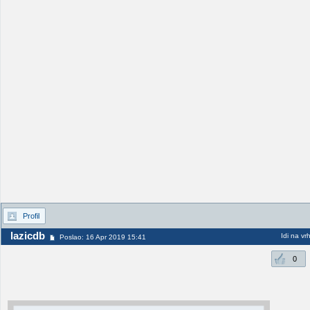
Profil
lazicdb
Idi na vr
Poslao: 16 Apr 2019 15:41
0