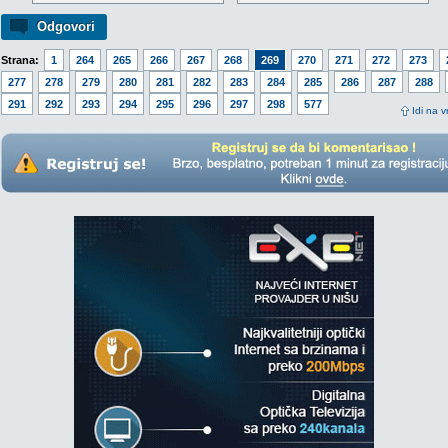
Odgovori
Strana:
1
264
265
266
267
268
269
270
271
272
273
277
278
279
280
281
282
283
284
285
286
287
288
291
292
293
294
295
296
297
298
577
Idi na v