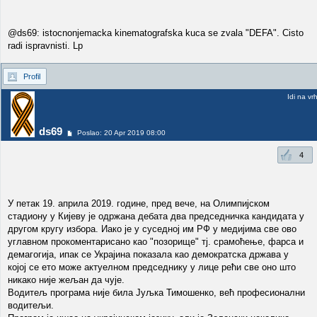
@ds69: istocnonjemacka kinematografska kuca se zvala "DEFA". Cisto
radi ispravnisti. Lp
Profil
Idi na vr
ds69
Poslao: 20 Apr 2019 08:00
4
У петак 19. априла 2019. године, пред вече, на Олимпијском
стадиону у Кијеву је одржана дебата два председничка кандидата у
другом кругу избора. Иако је у суседној им РФ у медијима све ово
углавном прокоментарисано као "позорище" тј. срамоћење, фарса и
демагогија, ипак се Украјина показала као демократска држава у
којој се ето може актуелном председнику у лице рећи све оно што
никако није жељан да чује.
Водитељ програма није била Јуљка Тимошенко, већ професионални
водитељи.