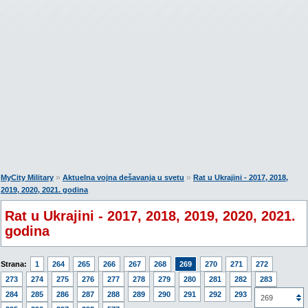
»
»
MyCity Military
Aktuelna vojna dešavanja u svetu
Rat u Ukrajini - 2017, 2018,
2019, 2020, 2021. godina
Rat u Ukrajini - 2017, 2018, 2019, 2020, 2021.
godina
Strana:
1
264
265
266
267
268
269
270
271
272
273
274
275
276
277
278
279
280
281
282
283
284
285
286
287
288
289
290
291
292
293
294
269