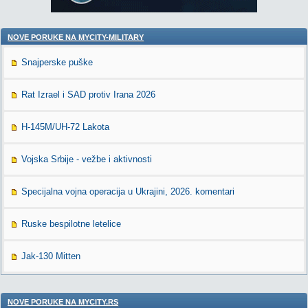
NOVE PORUKE NA MYCITY-MILITARY
Snajperske puške
Rat Izrael i SAD protiv Irana 2026
H-145M/UH-72 Lakota
Vojska Srbije - vežbe i aktivnosti
Specijalna vojna operacija u Ukrajini, 2026. komentari
Ruske bespilotne letelice
Jak-130 Mitten
NOVE PORUKE NA MYCITY.RS