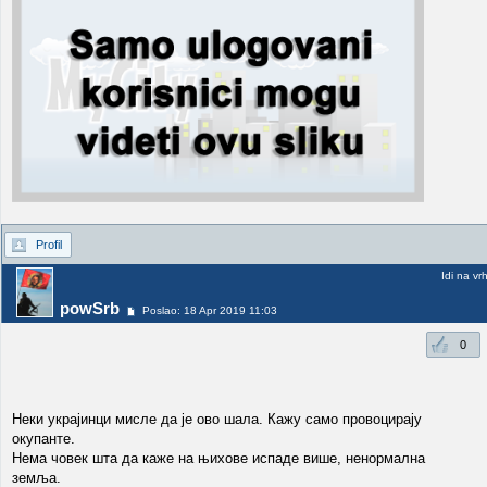
Profil
Idi na vr
powSrb
Poslao: 18 Apr 2019 11:03
0
Неки украјинци мисле да је ово шала. Кажу само провоцирају
окупанте.
Нема човек шта да каже на њихове испаде више, ненормална
земља.