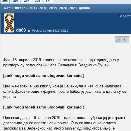
295
296
297
298
577
Rat u Ukrajini - 2017, 2018, 2019, 2020, 2021. godina
Idi na vr
ds69
Poslao: 16 Apr 2019 08:15
6
Јуче 15. априла 2019. године после мало више од годину дана у
притвору су ослобођени Нађа Савченко и Владимир Рубан.
[Link mogu videti samo ulogovani korisnici]
Цео њен грех је био клип у ком је бабахнула а иза јој се налазила
слика Врховне раде Украјине. После бабах је још питала да ли су се
усрали.
[Link mogu videti samo ulogovani korisnici]
Пре неки дан, тј. 8. априла 2019. године, после суђења јој је стража
дозволила да се обрати новинарима. Она се као националиста
заложила за Зеленског, као много бољег од Кондитора иако је