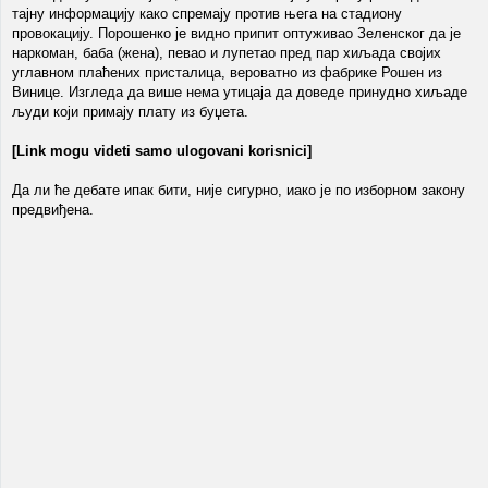
тајну информацију како спремају против њега на стадиону
провокацију. Порошенко је видно припит оптуживао Зеленског да је
наркоман, баба (жена), певао и лупетао пред пар хиљада својих
углавном плаћених присталица, вероватно из фабрике Рошен из
Винице. Изгледа да више нема утицаја да доведе принудно хиљаде
људи који примају плату из буџета.
[Link mogu videti samo ulogovani korisnici]
Да ли ће дебате ипак бити, није сигурно, иако је по изборном закону
предвиђена.