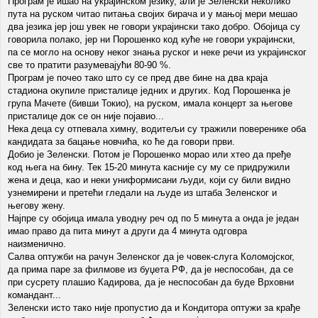
Програм је ишао на украјинском језику, али је Зеленски неколико
пута на руском читао питања својих бирача и у мањој мери мешао
два језика јер још увек не говори украјински тако добро. Обојица су
говорила полако, јер ни Порошенко код куће не говори украјински,
па се могло на основу неког знања руског и неке речи из украјинског
све то пратити разумевајући 80-90 %.
Програм је почео тако што су се пред две бине на два краја
стадиона окупиле присталице једних и других. Код Порошенка је
група Мачете (бивши Токио), на руском, имала концерт за његове
присталице док се он није појавио...
Нека деца су отпевала химну, водитељи су тражили поверенике оба
кандидата за бацање новчића, ко ће да говори први.
Добио је Зеленски. Потом је Порошенко морао или хтео да пређе
код њега на бину. Тек 15-20 минута касније су му се придружили
жена и деца, као и неки униформисани људи, који су били видно
узнемирени и претећи гледали на људе из штаба Зеленског и
његову жену.
Најпре су обојица имала уводну реч од по 5 минута а онда је један
имао право да пита минут а други да 4 минута одговра
наизменично.
Салва оптужби на рачун Зеленског да је човек-слуга Коломојског,
да прима паре за филмове из буџета РФ, да је неспособан, да се
при сусрету плашио Кадирова, да је неспособан да буде Врховни
командант...
Зеленски исто тако није пропустио да и Кондитора оптужи за крађе