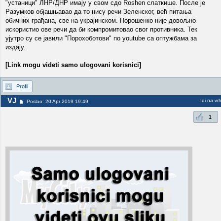
"устаници" ЛНР/ДНР имају у свом сдо Roshen слаткише. После је
Разумков објашњавао да то нису речи Зеленског, већ питања
обичних грађана, све на украјинском. Порошенко није довољно
искористио ове речи да би компромитовао свог противника. Тек
ујутро су се јавили "Порохоботови" по youtube са оптужбама за
издају.
[Link mogu videti samo ulogovani korisnici]
Profil
VJ
Idi na vr
Poslao: 20 Apr 2019 19:49
1