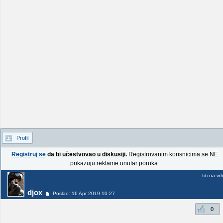
Profil
Registruj se
da bi učestvovao u diskusiji.
Registrovanim korisnicima se NE
prikazuju reklame unutar poruka.
Idi na vr
djox
Poslao: 16 Apr 2019 10:27
0