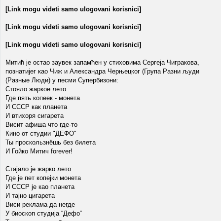
[Link mogu videti samo ulogovani korisnici]
[Link mogu videti samo ulogovani korisnici]
[Link mogu videti samo ulogovani korisnici]
Митић је остао заувек запамћен у стиховима Сергеја Чигракова,
познатијег као Чиж и Александра Черњецког (Група Разни људи
(Разные Люди) у песми Супербизони:
Стояло жаркое лето
Где пять копеек - монета
И СССР как планета
И втихоря сигарета
Висит афиша что где-то
Кино от студии "ДЕФО"
Ты проскользнёшь без билета
И Гойко Митич forever!
Стајало је жарко лето
Где је пет копејки монета
И СССР је као планета
И тајно цигарета
Виси реклама да негде
У биоскоп студија “Дефо“