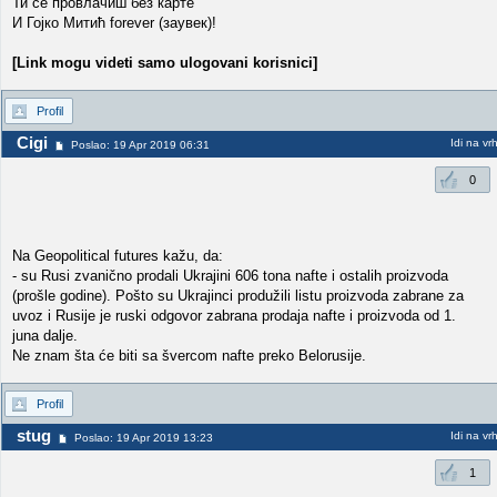
Ти се провлачиш без карте
И Гојко Митић forever (заувек)!
[Link mogu videti samo ulogovani korisnici]
Profil
Cigi
Idi na vr
Poslao: 19 Apr 2019 06:31
0
Na Geopolitical futures kažu, da:
- su Rusi zvanično prodali Ukrajini 606 tona nafte i ostalih proizvoda
(prošle godine). Pošto su Ukrajinci produžili listu proizvoda zabrane za
uvoz i Rusije je ruski odgovor zabrana prodaja nafte i proizvoda od 1.
juna dalje.
Ne znam šta će biti sa švercom nafte preko Belorusije.
Profil
stug
Idi na vr
Poslao: 19 Apr 2019 13:23
1