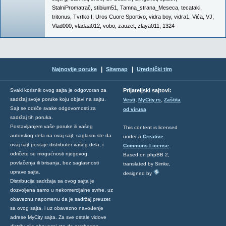
StalniPromatrač
,
stibium51
,
Tamna_strana_Meseca
,
tecataki
,
tritonus
,
Tvrtko I
,
Uros Cuore Sportivo
,
vidra boy
,
vidra1
,
Vića
,
VJ
,
Vlad000
,
vladaa012
,
vobo
,
zauzet
,
zlaya011
,
1324
|
|
Najnovije poruke
Sitemap
Urednički tim
Svaki korisnik ovog sajta je odgovoran za
Prijateljski sajtovi:
,
,
sadržaj svoje poruke koju objavi na sajtu.
Vesti
MyCity.rs
Zaštita
Sajt se odriče svake odgovornosti za
od virusa
sadržaj tih poruka.
Postavljanjem vaše poruke ili vašeg
This content is licensed
autorskog dela na ovaj sajt, saglasni ste da
under a
Creative
ovaj sajt postaje distributer vašeg dela, i
Commons License
.
odričete se mogućnosti njegovog
Based on phpBB 2,
povlačenja ili brisanja, bez saglasnosti
translated by Simke,
uprave sajta.
designed by
Distribucija sadržaja sa ovog sajta je
dozvoljena samo u nekomercijalne svrhe, uz
obaveznu napomenu da je sadržaj preuzet
sa ovog sajta, i uz obavezno navođenje
adrese MyCity sajta. Za sve ostale vidove