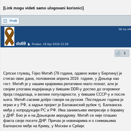
[Link mogu videti samo ulogovani korisnici]
Profil
Idi na vr
ds69
Poslao: 18 Apr 2019 12:28
3
Српски глумац, Гојко Митић (79 година, одавно живи у Берлину) је
стигао ових дана, половином априла 2019. године, у Доњецк као
гост. Митић је у нашим крајевима релативно мало познат, али је
својим улогама индијанаца у бившем DDR-у доспео до огоромног
броја гледалаца, и велике популарности, у бившем СССР-у и после
њега. Митић сасвим добро говори на руском. Последњих година је
играо и у РФ, а задњи пројект је Балаканский рубеж тј. Балканска
међа у копродукцији РС и РФ. Има занимљиве импресије о боравку
у ДНР. Био је и на Доњецком аеродрому. Митић се није плашио
факта своје посете ДНР. Причао је новинарима и о снимањима
Балканске међе на Криму, у Москви и Србији.