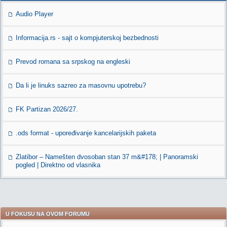
Audio Player
Informacija.rs - sajt o kompjuterskoj bezbednosti
Prevod romana sa srpskog na engleski
Da li je linuks sazreo za masovnu upotrebu?
FK Partizan 2026/27.
.ods format - upoređivanje kancelarijskih paketa
Zlatibor – Namešten dvosoban stan 37 m&#178; | Panoramski
pogled | Direktno od vlasnika
U FOKUSU NA OVOM FORUMU