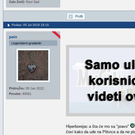
Gde živiš:
Novi Sad
Profil
Poslao: 05 Jul 2019 18:15
pein
Legendarni građanin
Pridružio:
09 Jan 2012
Poruke:
40061
Hiperborejac a šta će mo sa "pravo"
čovi kako da uđe na Plitvice a da ne pl