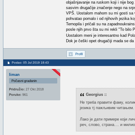
objašnjavanje na ruskom koji i nije bo
sasvim drugačije značenje nego na srps
VPŠ. Uostalom mahom su mi gosti sa v
pohvatao pomalo i od njihovih jezika k
Ternopila i pričali su na zapadnoukra
posle njih prvo šta su mi rekli "To bilo 
Uostalom meni je interesantno kad Po
Dok je češki opet drugačiji mada se da
Profil
Poslao: 05 Jul 2019 18:43
liman
Počasni građanin
Pridružio:
27 Okt 2018
Georgius ::
Poruke:
961
Не треба правити фаму, колик
језика тј пажљивим читањем.
Лако је дати примере који ли
реч, слово, страна.... и мили