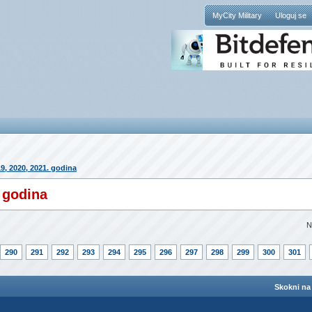
MyCity Military
Uloguj se
19, 2020, 2021. godina
. godina
N
290
291
292
293
294
295
296
297
298
299
300
301
Skokni na 