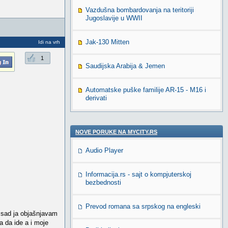
Vazdušna bombardovanja na teritoriji
Jugoslavije u WWII
Jak-130 Mitten
Idi na vrh
1
Saudijska Arabija & Jemen
Automatske puške familije AR-15 - M16 i
derivati
NOVE PORUKE NA MYCITY.RS
Audio Player
Informacija.rs - sajt o kompjuterskoj
bezbednosti
Prevod romana sa srpskog na engleski
i sad ja objašnjavam
a da ide a i moje