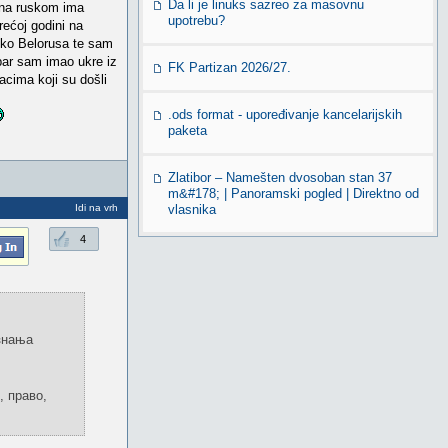
Da li je linuks sazreo za masovnu
O na ruskom ima
upotrebu?
ećoj godini na
tko Belorusa te sam
bar sam imao ukre iz
FK Partizan 2026/27.
cima koji su došli
.ods format - upoređivanje kancelarijskih
paketa
Zlatibor – Namešten dvosoban stan 37
m&#178; | Panoramski pogled | Direktno od
Idi na vrh
vlasnika
4
 знања
, право,