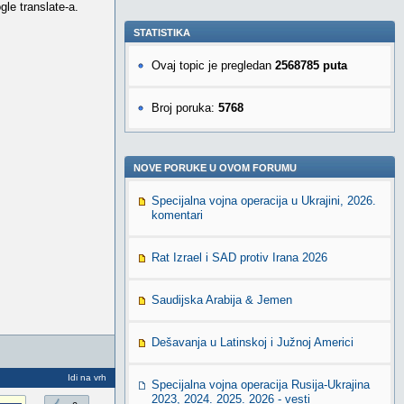
gle translate-a.
STATISTIKA
Ovaj topic je pregledan
2568785 puta
Broj poruka:
5768
NOVE PORUKE U OVOM FORUMU
Specijalna vojna operacija u Ukrajini, 2026.
komentari
Rat Izrael i SAD protiv Irana 2026
Saudijska Arabija & Jemen
Dešavanja u Latinskoj i Južnoj Americi
Idi na vrh
Specijalna vojna operacija Rusija-Ukrajina
2023, 2024. 2025. 2026 - vesti