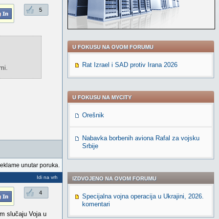
5
U FOKUSU NA OVOM FORUMU
Rat Izrael i SAD protiv Irana 2026
mi.
U FOKUSU NA MYCITY
Orešnik
Nabavka borbenih aviona Rafal za vojsku
Srbije
reklame unutar poruka.
Idi na vrh
IZDVOJENO NA OVOM FORUMU
4
Specijalna vojna operacija u Ukrajini, 2026.
komentari
om slučaju Voja u