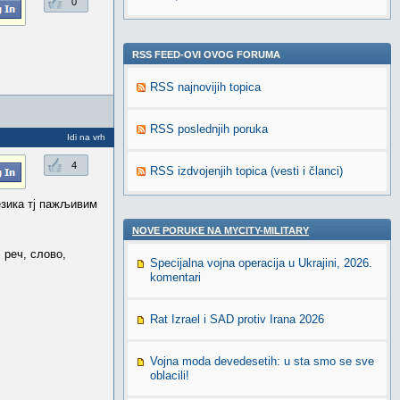
0
RSS FEED-OVI OVOG FORUMA
RSS najnovijih topica
RSS poslednjih poruka
Idi na vrh
4
RSS izdvojenjih topica (vesti i članci)
езика тј пажљивим
NOVE PORUKE NA MYCITY-MILITARY
, реч, слово,
Specijalna vojna operacija u Ukrajini, 2026.
komentari
Rat Izrael i SAD protiv Irana 2026
Vojna moda devedesetih: u sta smo se sve
oblacili!