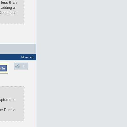
 less than
 adding a
 Operations
Idi na vrh
0
aptured in
he Russia-