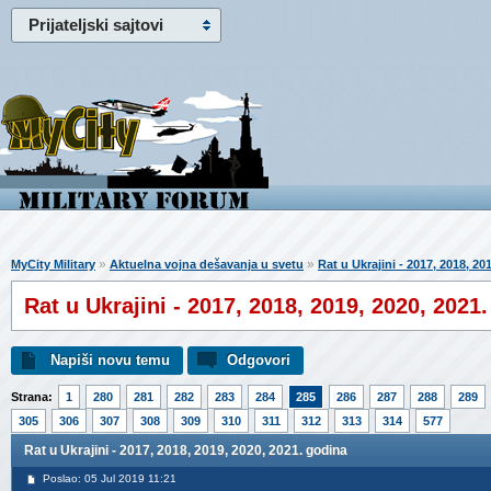
Prijateljski sajtovi
»
»
MyCity Military
Aktuelna vojna dešavanja u svetu
Rat u Ukrajini - 2017, 2018, 20
Rat u Ukrajini - 2017, 2018, 2019, 2020, 2021
Napiši novu temu
Odgovori
Strana:
1
280
281
282
283
284
285
286
287
288
289
305
306
307
308
309
310
311
312
313
314
577
Rat u Ukrajini - 2017, 2018, 2019, 2020, 2021. godina
Poslao: 05 Jul 2019 11:21