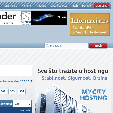
Registruj se
Kantina
Pravilnik
Lista članova
Traži
Pomoć
Marketing
apisano na dan:
10.3.2017
302
303
304
285
stranicu:
Idi na vrh