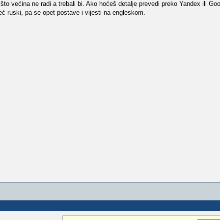
što većina ne radi a trebali bi. Ako hoćeš detalje prevedi preko Yandex ili Goo
već ruski, pa se opet postave i vijesti na engleskom.