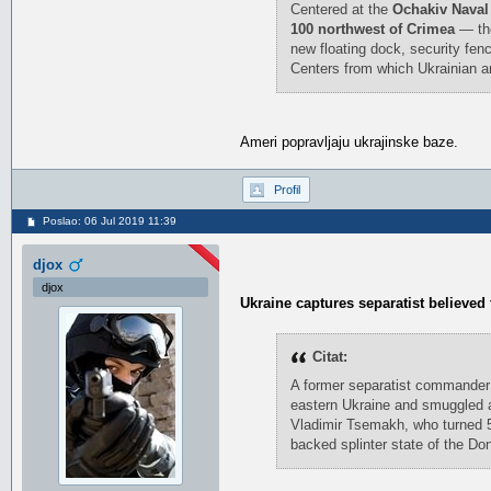
Centered at the
Ochakiv Naval B
100 northwest of Crimea
— the
new floating dock, security fenc
Centers from which Ukrainian an
Ameri popravljaju ukrajinske baze.
Profil
Poslao: 06 Jul 2019 11:39
djox
djox
Ukraine captures separatist believed
Citat:
A former separatist commander b
eastern Ukraine and smuggled ac
Vladimir Tsemakh, who turned 5
backed splinter state of the Do