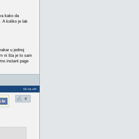
tva kako da
A koliko je lak
makar u jednoj
m ni šta je to sam
amo instant page
Idi na vrh
0