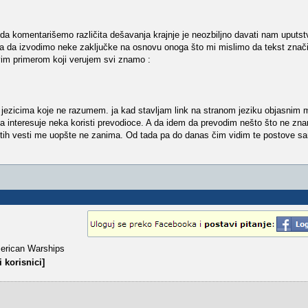
 da komentarišemo različita dešavanja krajnje je neozbiljno davati nam uputs
a da izvodimo neke zaključke na osnovu onoga što mi mislimo da tekst znači. 
vim primerom koji verujem svi znamo :
 jezicima koje ne razumem. ja kad stavljam link na stranom jeziku objasnim 
a interesuje neka koristi prevodioce. A da idem da prevodim nešto što ne zna
tih vesti me uopšte ne zanima. Od tada pa do danas čim vidim te postove s
merican Warships
 korisnici]