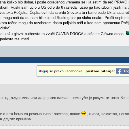
g zna koliko bio dobar, i posle određenog vremena se i ja setim da reč PRAV
kom. Ruski sam učio u OŠ od 5 do 8 razreda i uzeo ga kao izborni jezik na tr
ostoka Počjska, Čepka ovih dana brdo Slovaka tu i tamo bude Ukrainaca re
oji mogu reći da su nam bliskoji od Ruskog bar po sluhu onako. Prošli septem
inskom tačno mogu da razaberem dosta poljskih reči a kad sam spomenuo Počja
Polsko".
laci kažu glavni put/cesta to zvuči GUVNA DROGA a piše se Główna droga.
 podosta razumeti.
о год људи мислили да је језик сличан, немогуће је разумети текст без
че а шта ћемо са речима типа : застава, понос
, живот, искуство, нагло
он других примера