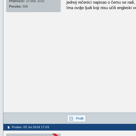
Pridružio:
10 Mar 2016
jednoj rečenici napisao o čemu se radi, 
Poruke:
568
Ima ovdje ljudi koji nisu učili engleski 
Profil
Poslao: 05 Jul 2019 17:03