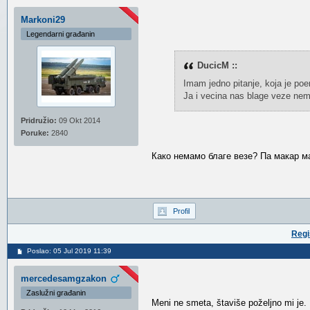
Markoni29
Legendarni građanin
DucicM ::
Imam jedno pitanje, koja je poe
Ja i vecina nas blage veze nema
Pridružio:
09 Okt 2014
Poruke:
2840
Како немамо благе везе? Па макар 
Profil
Regi
Poslao: 05 Jul 2019 11:39
mercedesamgzakon
Zaslužni građanin
Meni ne smeta, štaviše poželjno mi je. 