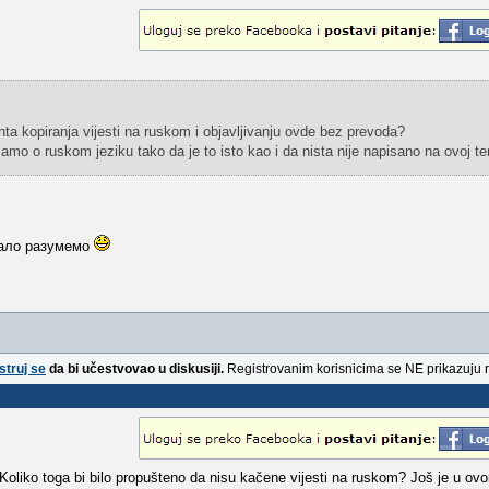
nta kopiranja vijesti na ruskom i objavljivanju ovde bez prevoda?
mo o ruskom jeziku tako da je to isto kao i da nista nije napisano na ovoj te
мало разумемо
struj se
da bi učestvovao u diskusiji.
Registrovanim korisnicima se NE prikazuju 
Koliko toga bi bilo propušteno da nisu kačene vijesti na ruskom? Još je u ov