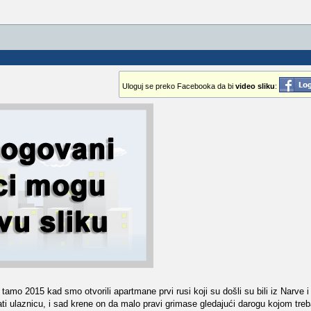
Uloguj se preko Facebooka da bi
video sliku
:
tamo 2015 kad smo otvorili apartmane prvi rusi koji su došli su bili iz Narve 
ati ulaznicu, i sad krene on da malo pravi grimase gledajući darogu kojom treb