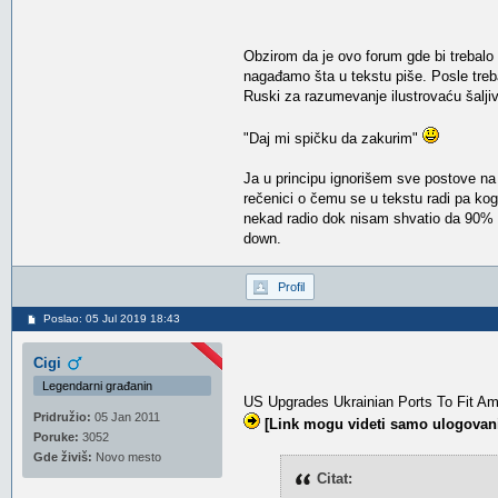
Obzirom da je ovo forum gde bi trebalo
nagađamo šta u tekstu piše. Posle treb
Ruski za razumevanje ilustrovaću šalji
"Daj mi spičku da zakurim"
Ja u principu ignorišem sve postove na
rečenici o čemu se u tekstu radi pa kog
nekad radio dok nisam shvatio da 90% 
down.
Profil
Poslao: 05 Jul 2019 18:43
Cigi
Legendarni građanin
US Upgrades Ukrainian Ports To Fit A
Pridružio:
05 Jan 2011
[Link mogu videti samo ulogovani
Poruke:
3052
Gde živiš:
Novo mesto
Citat: