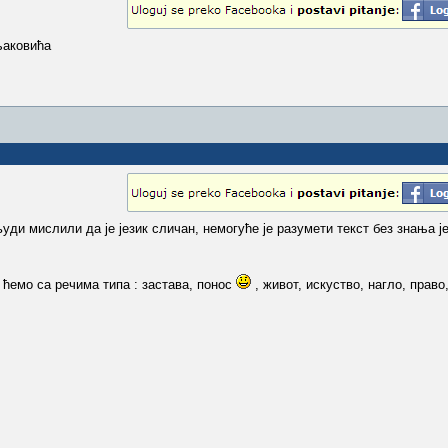
њаковића
уди мислили да је језик сличан, немогуће је разумети текст без знања ј
а ћемо са речима типа : застава, понос
, живот, искуство, нагло, право