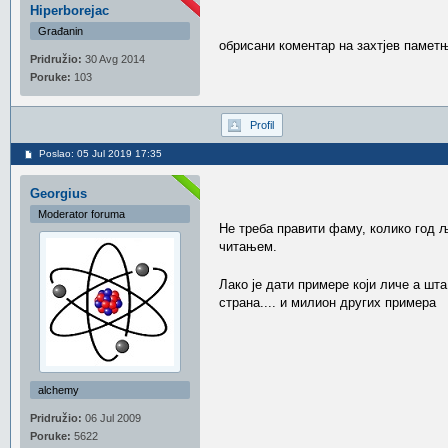
Hiperborejac
Građanin
обрисани коментар на захтјев памет
Pridružio:
30 Avg 2014
Poruke:
103
Profil
Poslao: 05 Jul 2019 17:35
Georgius
Moderator foruma
Не треба правити фаму, колико год љ
читањем.
Лако је дати примере који личе а шт
страна.... и милион других примера
alchemy
Pridružio:
06 Jul 2009
Poruke:
5622