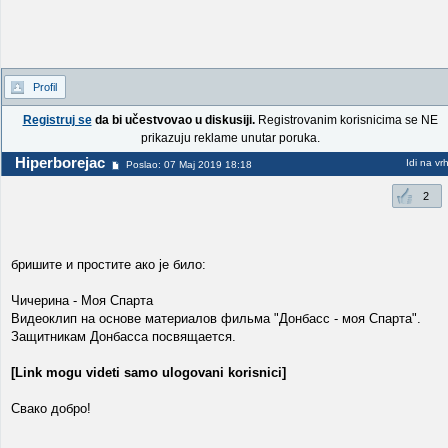
Profil
Registruj se
da bi učestvovao u diskusiji.
Registrovanim korisnicima se NE
prikazuju reklame unutar poruka.
Hiperborejac
Idi na vr
Poslao: 07 Maj 2019 18:18
2
бришите и простите ако је било:
Чичерина - Моя Спарта
Видеоклип на основе материалов фильма "Донбасс - моя Спарта".
Защитникам Донбасса посвящается.
[Link mogu videti samo ulogovani korisnici]
Свако добро!