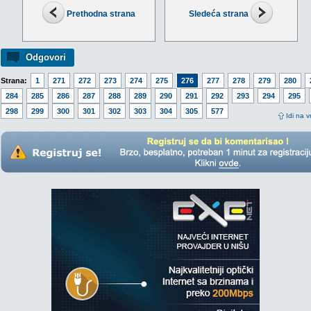
Prethodna strana
Sledeća strana
Odgovori
Strana:
1
271
272
273
274
275
276
277
278
279
280
284
285
286
287
288
289
290
291
292
293
294
295
298
299
300
301
302
303
304
305
577
Idi na v