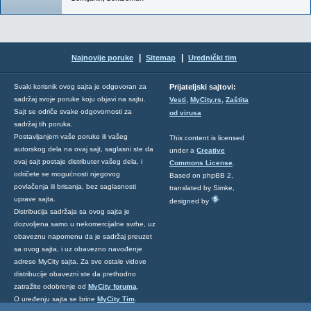
|
|
Najnovije poruke
Sitemap
Urednički tim
Svaki korisnik ovog sajta je odgovoran za
Prijateljski sajtovi:
,
,
sadržaj svoje poruke koju objavi na sajtu.
Vesti
MyCity.rs
Zaštita
Sajt se odriče svake odgovornosti za
od virusa
sadržaj tih poruka.
Postavljanjem vaše poruke ili vašeg
This content is licensed
autorskog dela na ovaj sajt, saglasni ste da
under a
Creative
ovaj sajt postaje distributer vašeg dela, i
Commons License
.
odričete se mogućnosti njegovog
Based on phpBB 2,
povlačenja ili brisanja, bez saglasnosti
translated by Simke,
uprave sajta.
designed by
Distribucija sadržaja sa ovog sajta je
dozvoljena samo u nekomercijalne svrhe, uz
obaveznu napomenu da je sadržaj preuzet
sa ovog sajta, i uz obavezno navođenje
adrese MyCity sajta. Za sve ostale vidove
distribucije obavezni ste da prethodno
zatražite odobrenje od
MyCity foruma
.
O uređenju sajta se brine
MyCity Tim
.