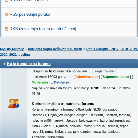
RSS poslednjih poruka
RSS izdvojenjih topica (vesti i članci)
»
»
MyCity Military
Aktuelna vojna dešavanja u svetu
Rat u Ukrajini - 2017, 2018, 2019,
2020, 2021. godina
Ko je trenutno na forumu
Ukupno su
6129
korisnika na forumu :: 33 registrovanih, 3
sakrivenih i 6093 gosta :: [
Administrator
] [
Supermoderator
] [
Moderator
] ::
Detaljnije
Najviše korisnika na forumu ikad bilo je
16981
- dana 24 Jun 2026
07:46
Korisnici koji su trenutno na forumu:
Korisnici trenutno na forumu:
04bokibole
,
9k38
,
bbrasnjo3
,
Bobrock1
,
Dejan_vw
,
dragisa dragisa
,
Džekson
,
Electron
,
famoso
,
hyla
,
ivran064
,
jarovitt
,
Jaxupa
,
kojotuzamku
,
ladro
,
ludiagresivan
,
luka35
,
Misa63
,
Njubara
,
oblivion
,
Polifon
,
Radula
,
Remain
,
repac
,
royst33
,
ruma
,
Sićko
,
styg
,
tamno.nebo
,
tanzanija
,
tomigun
,
zemljanin
,
zokizemun