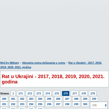
»
»
MyCity Military
Aktuelna vojna dešavanja u svetu
Rat u Ukrajini - 2017, 2018,
2019, 2020, 2021. godina
Rat u Ukrajini - 2017, 2018, 2019, 2020, 2021.
godina
Strana:
1
271
272
273
274
275
276
277
278
279
280
281
282
283
284
285
286
287
288
289
290
291
292
293
294
295
296
297
298
299
300
301
276