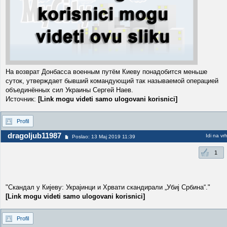
На возврат Донбасса военным путём Киеву понадобится меньше
суток, утверждает бывший командующий так называемой операцией
объединённых сил Украины Сергей Наев.
Источник:
[Link mogu videti samo ulogovani korisnici]
Profil
dragoljub11987
Idi na vr
Poslao: 13 Maj 2019 11:39
1
"Скандал у Кијеву: Украјинци и Хрвати скандирали „Убиј Србина“."
[Link mogu videti samo ulogovani korisnici]
Profil