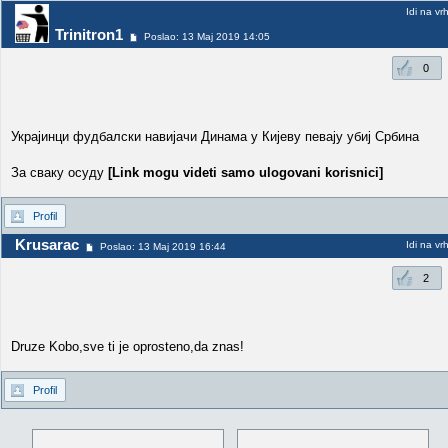
Idi na vr
Trinitron1
Poslao: 13 Maj 2019 14:05
0
Украјинци фудбалски навијачи Динама у Кијеву певају убиј Србина
За сваку осуду
[Link mogu videti samo ulogovani korisnici]
Profil
Krusarac
Idi na vr
Poslao: 13 Maj 2019 16:44
2
Druze Kobo,sve ti je oprosteno,da znas!
Profil