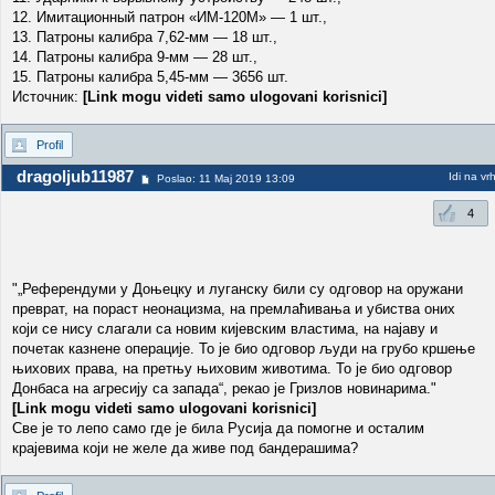
12. Имитационный патрон «ИМ-120М» — 1 шт.,
13. Патроны калибра 7,62-мм — 18 шт.,
14. Патроны калибра 9-мм — 28 шт.,
15. Патроны калибра 5,45-мм — 3656 шт.
Источник:
[Link mogu videti samo ulogovani korisnici]
Profil
dragoljub11987
Idi na vr
Poslao: 11 Maj 2019 13:09
4
"„Референдуми у Доњецку и луганску били су одговор на оружани
преврат, на пораст неонацизма, на премлаћивања и убиства оних
који се нису слагали са новим кијевским властима, на најаву и
почетак казнене операције. То је био одговор људи на грубо кршење
њихових права, на претњу њиховим животима. То је био одговор
Донбаса на агресију са запада“, рекао је Гризлов новинарима."
[Link mogu videti samo ulogovani korisnici]
Све је то лепо само где је била Русија да помогне и осталим
крајевима који не желе да живе под бандерашима?