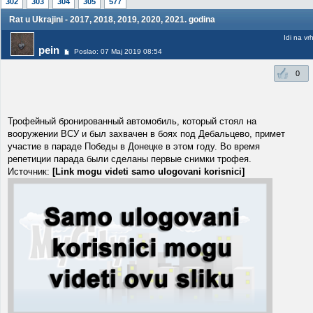
302
303
304
305
577
Rat u Ukrajini - 2017, 2018, 2019, 2020, 2021. godina
Idi na vr
pein
Poslao: 07 Maj 2019 08:54
0
Трофейный бронированный автомобиль, который стоял на
вооружении ВСУ и был захвачен в боях под Дебальцево, примет
участие в параде Победы в Донецке в этом году. Во время
репетиции парада были сделаны первые снимки трофея.
Источник:
[Link mogu videti samo ulogovani korisnici]