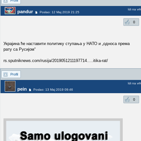
Profil
Idi na vr
pandur
Poslao: 12 Maj 2019 21:25
0
Украјина ће наставити политику ступања у НАТО и „односа према
рату са Русијом“
rs.sputniknews.com/rusija/2019051211197714.....itika-rat/
Profil
Idi na vr
pein
Poslao: 13 Maj 2019 09:46
0