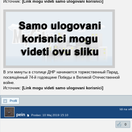
Источник:
[Link mogu videti samo ulogovani korisnici]
В эти минуты в столице ДНР начинается торжественный Парад,
посвящённый 74-й годовщине Победы в Великой Отечественной
войне.
Источник:
[Link mogu videti samo ulogovani korisnici]
Profil
Idi na vr
pein
Poslao: 10 Maj 2019 15:10
0