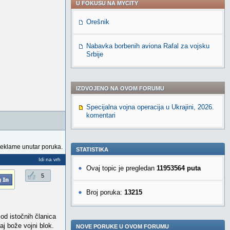
U FOKUSU NA MYCITY
Orešnik
Nabavka borbenih aviona Rafal za vojsku
Srbije
IZDVOJENO NA OVOM FORUMU
Specijalna vojna operacija u Ukrajini, 2026.
komentari
reklame unutar poruka.
STATISTIKA
Idi na vrh
Ovaj topic je pregledan
11953564 puta
5
Broj poruka:
13215
od istočnih članica
j bože vojni blok.
NOVE PORUKE U OVOM FORUMU