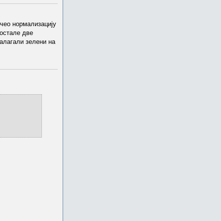
очео нормализацију
остале две
залагали зелени на