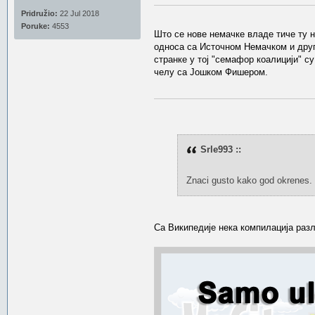
Pridružio:
22 Jul 2018
Poruke:
4553
Што се нове немачке владе тиче ту н
односа са Источном Немачком и друг
странке у тој "семафор коалицији" с
челу са Јошком Фишером.
Srle993 ::
Znaci gusto kako god okrenes.
Са Википедије нека компилација раз