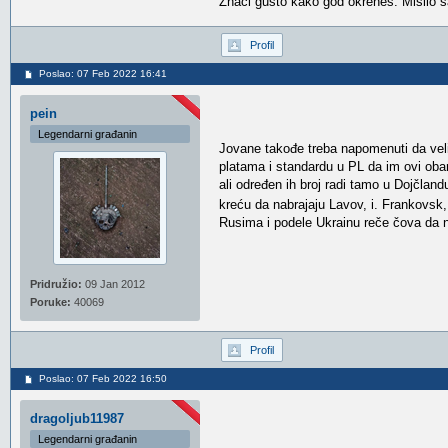
Znaci gusto kako god okrenes. Mislio 
Profil
Poslao: 07 Feb 2022 16:41
pein
Legendarni građanin
Jovane takođe treba napomenuti da veliki
platama i standardu u PL da im ovi oba
ali određen ih broj radi tamo u Dojčla
kreću da nabrajaju Lavov, i. Frankovsk,
Rusima i podele Ukrainu reče čova da n
Pridružio:
09 Jan 2012
Poruke:
40069
Profil
Poslao: 07 Feb 2022 16:50
dragoljub11987
Legendarni građanin