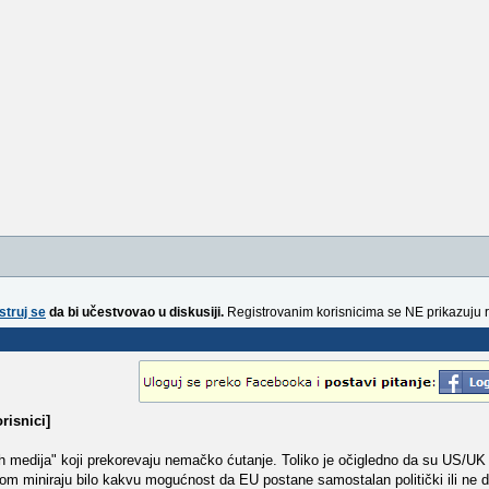
struj se
da bi učestvovao u diskusiji.
Registrovanim korisnicima se NE prikazuju 
risnici]
ih medija" koji prekorevaju nemačko ćutanje. Toliko je očigledno da su US/UK 
om miniraju bilo kakvu mogućnost da EU postane samostalan politički ili ne da