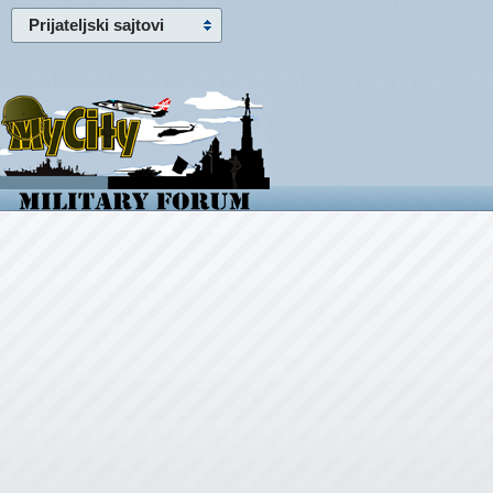
Prijateljski sajtovi