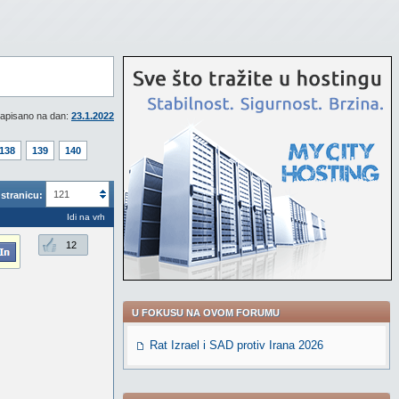
apisano na dan:
23.1.2022
138
139
140
121
stranicu:
Idi na vrh
12
U FOKUSU NA OVOM FORUMU
Rat Izrael i SAD protiv Irana 2026