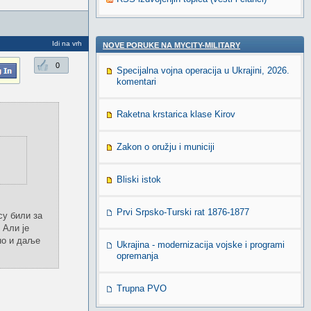
Idi na vrh
NOVE PORUKE NA MYCITY-MILITARY
0
Specijalna vojna operacija u Ukrajini, 2026.
komentari
Raketna krstarica klase Kirov
Zakon o oružju i municiji
Bliski istok
Prvi Srpsko-Turski rat 1876-1877
су били за
 Али је
вно и даље
Ukrajina - modernizacija vojske i programi
opremanja
Trupna PVO