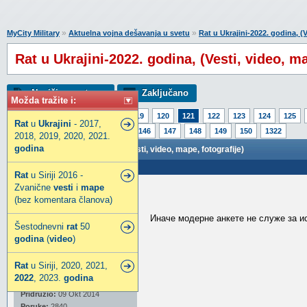
»
»
MyCity Military
Aktuelna vojna dešavanja u svetu
Rat u Ukrajini-2022. godina, (V
Rat u Ukrajini-2022. godina, (Vesti, video, ma
Napiši novu temu
Zaključano
Možda tražite i:
Strana:
1
116
117
118
119
120
121
122
123
124
125
Rat
u
Ukrajini
- 2017,
141
142
143
144
145
146
147
148
149
150
1322
2018, 2019, 2020, 2021.
godina
Rat u Ukrajini-2022. godina, (Vesti, video, mape, fotografije)
Poslao: 07 Feb 2022 15:56
Rat
u Siriji 2016 -
Zvanične
vesti
i
mape
Markoni29
(bez komentara članova)
Legendarni građanin
Иначе модерне анкете не служе за и
Šestodnevni
rat
50
godina
(
video
)
Rat
u Siriji, 2020, 2021,
2022
, 2023.
godina
Pridružio:
09 Okt 2014
Poruke:
2840