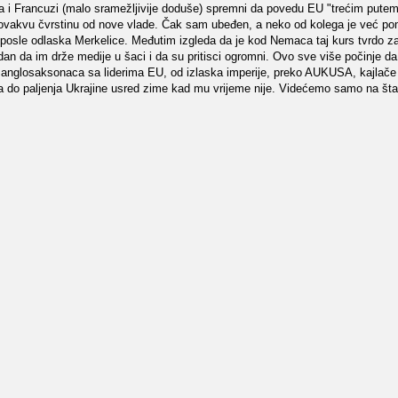
i a i Francuzi (malo sramežljivije doduše) spremni da povedu EU "trećim pute
vakvu čvrstinu od nove vlade. Čak sam ubeđen, a neko od kolega je već po
a posle odlaska Merkelice. Međutim izgleda da je kod Nemaca taj kurs tvrdo z
dan da im drže medije u šaci i da su pritisci ogromni. Ovo sve više počinje da
 anglosaksonaca sa liderima EU, od izlaska imperije, preko AUKUSA, kajlač
a do paljenja Ukrajine usred zime kad mu vrijeme nije. Videćemo samo na št