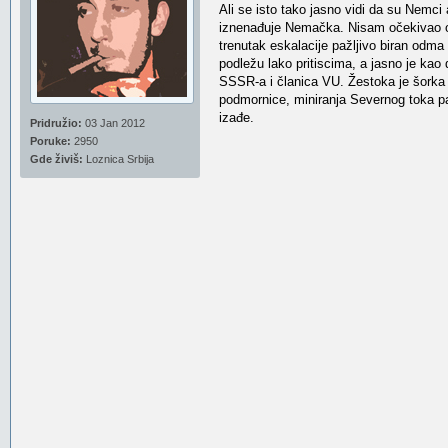
Ali se isto tako jasno vidi da su Nemc
iznenađuje Nemačka. Nisam očekivao o
trenutak eskalacije pažljivo biran odm
podležu lako pritiscima, a jasno je kao 
SSSR-a i članica VU. Žestoka je šorka
podmornice, miniranja Severnog toka p
izađe.
Pridružio:
03 Jan 2012
Poruke:
2950
Gde živiš:
Loznica Srbija