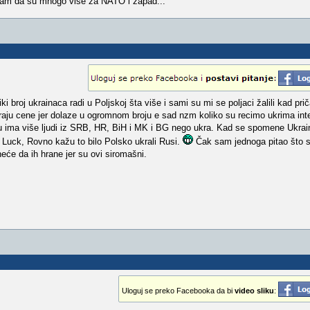
sam da su mnogo vise za NATO i zapad...
 broj ukrainaca radi u Poljskoj šta više i sami su mi se poljaci žalili kad pr
raju cene jer dolaze u ogromnom broju e sad nzm koliko su recimo ukrima in
ndu ima više ljudi iz SRB, HR, BiH i MK i BG nego ukra. Kad se spomene Ukr
 Luck, Rovno kažu to bilo Polsko ukrali Rusi.
Čak sam jednoga pitao što 
eće da ih hrane jer su ovi siromašni.
Uloguj se preko Facebooka da bi
video sliku
: