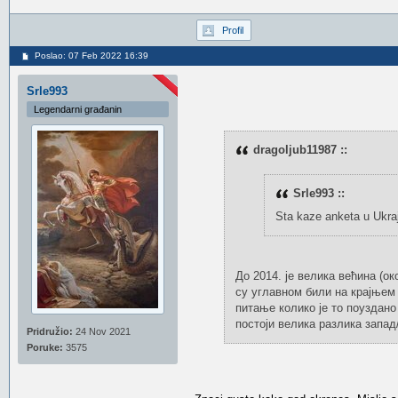
Profil
Poslao: 07 Feb 2022 16:39
Srle993
Legendarni građanin
dragoljub11987 ::
Srle993 ::
Sta kaze anketa u Ukra
До 2014. је велика већина (о
су углавном били на крајњем 
питање колико је то поуздано 
постоји велика разлика запад
Pridružio:
24 Nov 2021
Poruke:
3575