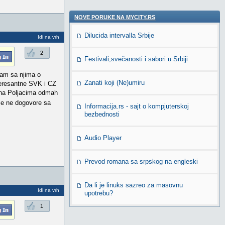
NOVE PORUKE NA MYCITY.RS
Dilucida intervalla Srbije
Idi na vrh
2
Festivali,svečanosti i sabori u Srbiji
ičam sa njima o
Zanati koji (Ne)umiru
teresantne SVK i CZ
aina Poljacima odmah
se ne dogovore sa
Informacija.rs - sajt o kompjuterskoj
bezbednosti
Audio Player
Prevod romana sa srpskog na engleski
Da li je linuks sazreo za masovnu
Idi na vrh
upotrebu?
1