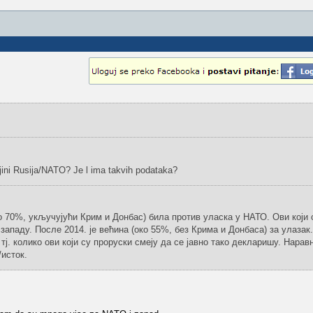
jini Rusija/NATO? Je l ima takvih podataka?
ко 70%, укључујући Крим и Донбас) била против уласка у НАТО. Ови који 
западу. После 2014. је већина (око 55%, без Крима и Донбаса) за улазак.
тј. колико ови који су проруски смеју да се јавно тако декларишу. Нара
/исток.