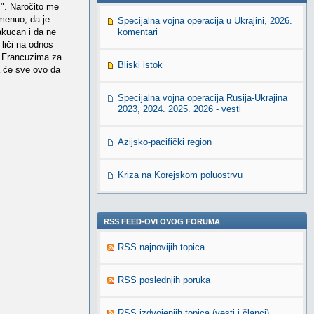
m". Naročito me
menuo, da je
Specijalna vojna operacija u Ukrajini, 2026.
akucan i da ne
komentari
 liči na odnos
e Francuzima za
Bliski istok
a će sve ovo da
Specijalna vojna operacija Rusija-Ukrajina
2023, 2024. 2025. 2026 - vesti
Azijsko-pacifički region
Kriza na Korejskom poluostrvu
RSS FEED-OVI OVOG FORUMA
RSS najnovijih topica
RSS poslednjih poruka
RSS izdvojenjih topica (vesti i članci)