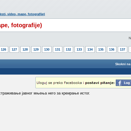
esti, video, mape, fotografije)
pe, fotografije)
N
126
127
128
129
130
131
132
133
134
135
136
137
Skokni na 
страживање јавног мњења него за креирање истог.