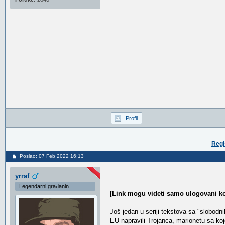
Profil
Regi
Poslao: 07 Feb 2022 16:13
yrraf
Legendarni građanin
[Link mogu videti samo ulogovani ko
Još jedan u seriji tekstova sa "slobodn
EU napravili Trojanca, marionetu sa koj