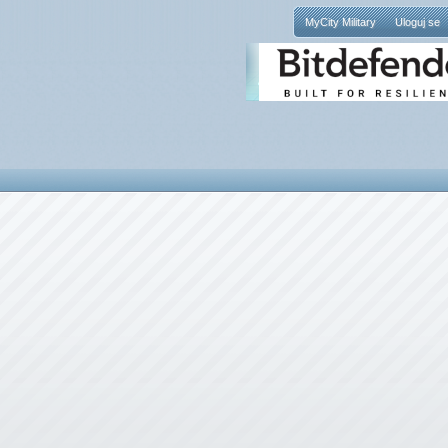
MyCity Military
Uloguj se