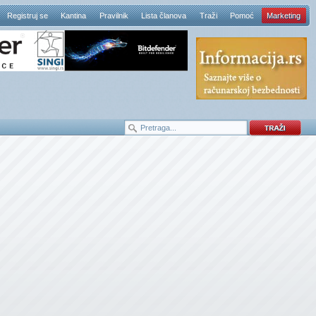
Registruj se
Kantina
Pravilnik
Lista članova
Traži
Pomoć
Marketing