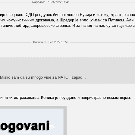
Napisano: 07 Feb 2022 16:46
ије све јасно. СДП је одувек био наклоњен Русији и истоку, Брант је зап
им комунистичким државама, а Шредер је врло близак са Путином. Али 
у типиче либтард-соорошевске странке. И за напад на нас су се највише 
Dopuna: 07 Feb 2022 16:50
 Mislio sam da su mnogo vise za NATO i zapad...
личитих истраживања. Колико је поуздано и непристрасно немам појма.