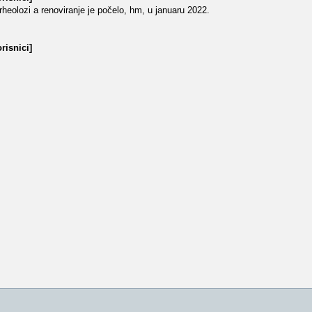
arheolozi a renoviranje je počelo, hm, u januaru 2022.
risnici]