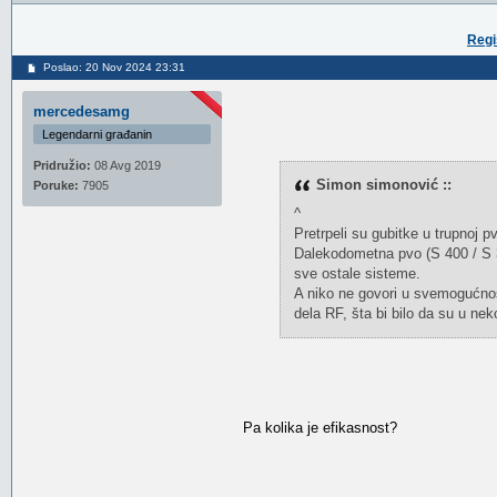
Regi
Poslao: 20 Nov 2024 23:31
mercedesamg
Legendarni građanin
Pridružio:
08 Avg 2019
Simon simonović ::
Poruke:
7905
^
Pretrpeli su gubitke u trupnoj p
Dalekodometna pvo (S 400 / S 30
sve ostale sisteme.
A niko ne govori u svemogućnos
dela RF, šta bi bilo da su u neko
Pa kolika je efikasnost?