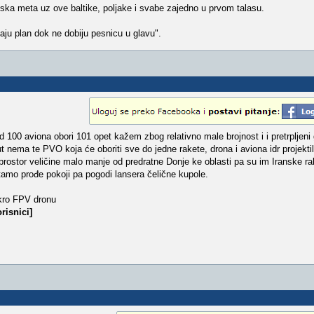
cuska meta uz ove baltike, poljake i svabe zajedno u prvom talasu.
aju plan dok ne dobiju pesnicu u glavu".
od 100 aviona obori 101 opet kažem zbog relativno male brojnost i i pretrplje
ut nema te PVO koja će oboriti sve do jedne rakete, drona i aviona idr projekti
prostor veličine malo manje od predratne Donje ke oblasti pa su im Iranske r
tamo prođe pokoji pa pogodi lansera čelične kupole.
Ukro FPV dronu
risnici]