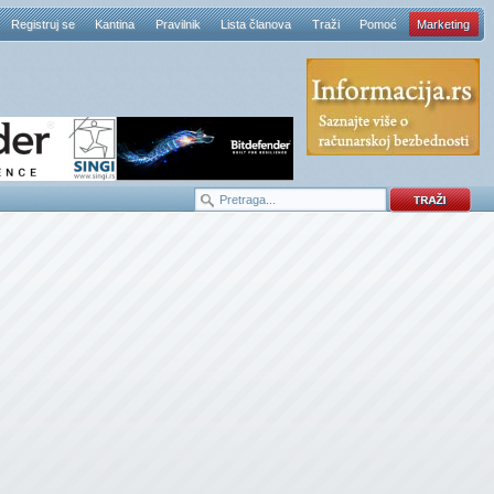
Registruj se
Kantina
Pravilnik
Lista članova
Traži
Pomoć
Marketing