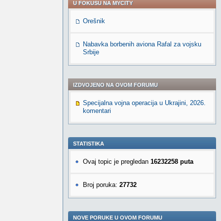
U FOKUSU NA MYCITY
Orešnik
Nabavka borbenih aviona Rafal za vojsku
Srbije
IZDVOJENO NA OVOM FORUMU
Specijalna vojna operacija u Ukrajini, 2026.
komentari
STATISTIKA
Ovaj topic je pregledan
16232258 puta
Broj poruka:
27732
NOVE PORUKE U OVOM FORUMU