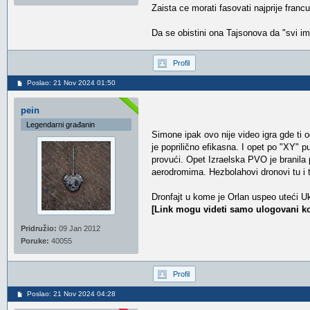
Zaista ce morati fasovati najprije fran
Da se obistini ona Tajsonova da "svi im
Profil
Poslao: 21 Nov 2024 01:50
pein
Legendarni građanin
Simone ipak ovo nije video igra gde ti 
je poprilično efikasna. I opet po "XY" p
provući. Opet Izraelska PVO je branila 
aerodromima. Hezbolahovi dronovi tu i 
Dronfajt u kome je Orlan uspeo uteći 
[Link mogu videti samo ulogovani ko
Pridružio:
09 Jan 2012
Poruke:
40055
Profil
Poslao: 21 Nov 2024 04:28