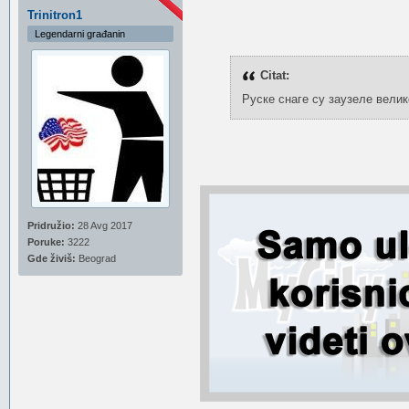
Trinitron1
Legendarni građanin
Citat:
Руске снаге су заузеле велик
Pridružio:
28 Avg 2017
Poruke:
3222
Gde živiš:
Beograd