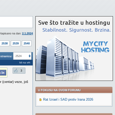
Napisano na dan:
2.1.2024
2538
2539
2540
2524
stranicu:
Idi na vrh
3
r (centar) veze, još
U FOKUSU NA OVOM FORUMU
Rat Izrael i SAD protiv Irana 2026