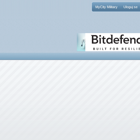
MyCity Military
Uloguj se