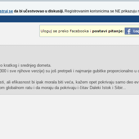
struj se
da bi učestvovao u diskusiji.
Registrovanim korisnicima se NE prikazuju 
vo kratkog i srednjeg dometa.
0 i sve njihove verzije) su još pretrpeli i najmanje gubitke proporcionalno u
ti, ali efikasnost bi ipak morala biti veća, kažem opet pokrivaju samo deo e
m globalnom ratu i da moraju da pokrivaju i čitav Daleki Istok i Sibir...