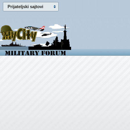
Prijateljski sajtovi