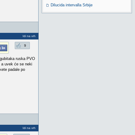
Dilucida intervalla Srbije
Idi na vrh
9
ni gubitaka ruska PVO
l a uvek će se neki
akete padale po
Idi na vrh