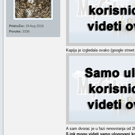
Pridružio:
29 Avg 2016
Poruke:
3336
Kapija je izgledala ovako (google street
A sam dvorac je u fazi renoviranja od 20
[Link mogu videti samo ulogovani ko