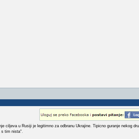
e ciljeva u Rusiji je legitimno za odbranu Ukrajine. Tipicno guranje nekog dr
s tim nista".