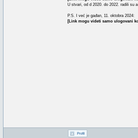
U stvari, od d 2020. do 2022. radili su 
P.S. I već je gađan, 11. oktobra 2024:
[Link mogu videti samo ulogovani ko
Profil