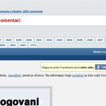
eracija u Ukrajini, 2024. komentari
 komentari
7
2528
2529
2530
2531
2532
2533
2534
2535
2536
2537
2551
2552
2553
2774
Skokni na 
Uloguj se preko Facebooka da bi
video sliku
:
aketa,
navodno
), pored je dvorca. Na wikimapia mapi
označen
je kao vojni čvo