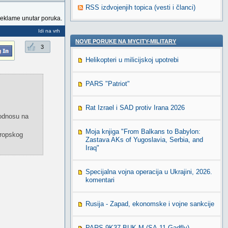
RSS izdvojenjih topica (vesti i članci)
reklame unutar poruka.
Idi na vrh
NOVE PORUKE NA MYCITY-MILITARY
3
Helikopteri u milicijskoj upotrebi
PARS "Patriot"
Rat Izrael i SAD protiv Irana 2026
 odnosu na
Moja knjiga "From Balkans to Babylon:
vropskog
Zastava AKs of Yugoslavia, Serbia, and
Iraq"
Specijalna vojna operacija u Ukrajini, 2026.
komentari
Rusija - Zapad, ekonomske i vojne sankcije
PARS 9K37 BUK-M (SA-11 Gadfly)