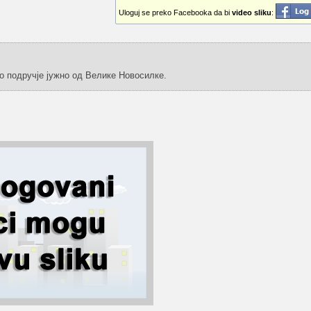
Uloguj se preko Facebooka da bi
video sliku
:
о подручје јужно од Велике Новосилке.