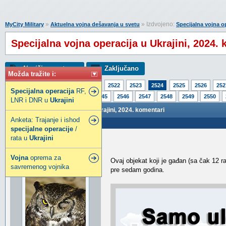
»
» Izdvojeno:
MyCity Military
Aktuelna vojna dešavanja u svetu
Specijalna vojna op
Specijalna vojna operacija u Ukrajini, 2024.
Napiši novu temu
Zaključano
Možda tražite i:
Strana:
1
2519
2520
2521
2522
2523
2524
2525
2526
252
Specijalna
operacija
RF,
2541
2542
2543
2544
2545
2546
2547
2548
2549
2550
LNR i DNR u
Ukrajini
Specijalna vojna operacija u Ukrajini, 2024. komentari
Anketa: Trajanje i ishod
Poslao: 20 Nov 2024 23:28
specijalne
operacije
/
rata u
Ukrajini
kunktator
Legendarni građanin
Vojna
oprema za
Ovaj objekat koji je gađan (sa čak 12 r
savremenog vojnika
pre sedam godina.