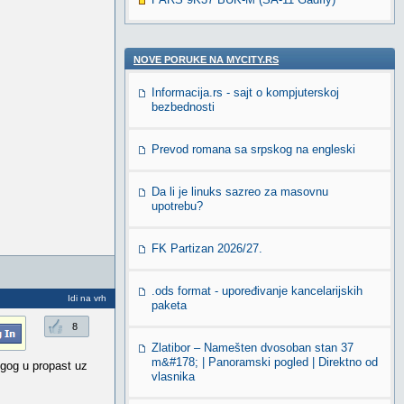
NOVE PORUKE NA MYCITY.RS
Informacija.rs - sajt o kompjuterskoj
bezbednosti
Prevod romana sa srpskog na engleski
Da li je linuks sazreo za masovnu
upotrebu?
FK Partizan 2026/27.
.ods format - upoređivanje kancelarijskih
Idi na vrh
paketa
8
Zlatibor – Namešten dvosoban stan 37
m&#178; | Panoramski pogled | Direktno od
ugog u propast uz
vlasnika