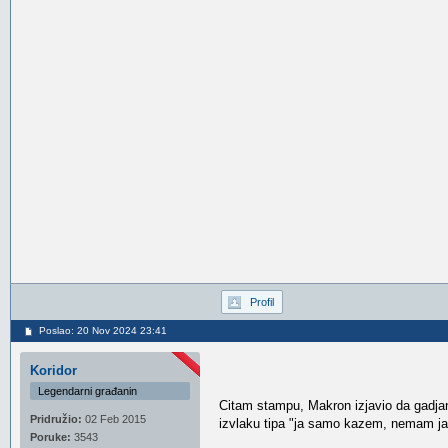
Profil
Poslao: 20 Nov 2024 23:41
Koridor
Legendarni građanin
Citam stampu, Makron izjavio da gadjanj
Pridružio:
02 Feb 2015
izvlaku tipa "ja samo kazem, nemam ja 
Poruke:
3543