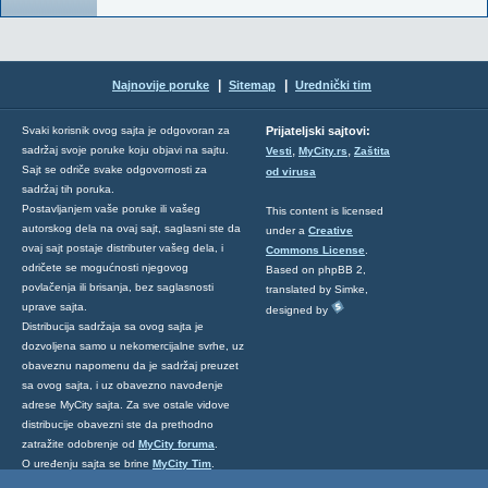
|
|
Najnovije poruke
Sitemap
Urednički tim
Svaki korisnik ovog sajta je odgovoran za
Prijateljski sajtovi:
,
,
sadržaj svoje poruke koju objavi na sajtu.
Vesti
MyCity.rs
Zaštita
Sajt se odriče svake odgovornosti za
od virusa
sadržaj tih poruka.
Postavljanjem vaše poruke ili vašeg
This content is licensed
autorskog dela na ovaj sajt, saglasni ste da
under a
Creative
ovaj sajt postaje distributer vašeg dela, i
Commons License
.
odričete se mogućnosti njegovog
Based on phpBB 2,
povlačenja ili brisanja, bez saglasnosti
translated by Simke,
uprave sajta.
designed by
Distribucija sadržaja sa ovog sajta je
dozvoljena samo u nekomercijalne svrhe, uz
obaveznu napomenu da je sadržaj preuzet
sa ovog sajta, i uz obavezno navođenje
adrese MyCity sajta. Za sve ostale vidove
distribucije obavezni ste da prethodno
zatražite odobrenje od
MyCity foruma
.
O uređenju sajta se brine
MyCity Tim
.
Ukoliko želite da nas kontaktirate kliknite