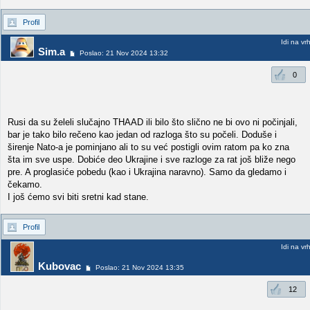
Profil
Idi na vr
Sim.a
Poslao: 21 Nov 2024 13:32
0
Rusi da su želeli slučajno THAAD ili bilo što slično ne bi ovo ni počinjali,
bar je tako bilo rečeno kao jedan od razloga što su počeli. Doduše i
širenje Nato-a je pominjano ali to su već postigli ovim ratom pa ko zna
šta im sve uspe. Dobiće deo Ukrajine i sve razloge za rat još bliže nego
pre. A proglasiće pobedu (kao i Ukrajina naravno). Samo da gledamo i
čekamo.
I još ćemo svi biti sretni kad stane.
Profil
Idi na vr
Kubovac
Poslao: 21 Nov 2024 13:35
12