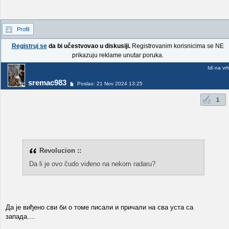
Profil
Registruj se
da bi učestvovao u diskusiji.
Registrovanim korisnicima se NE
prikazuju reklame unutar poruka.
Idi na vr
sremac983
Poslao: 21 Nov 2024 13:25
1
Revolucion ::
Da li je ovo čudo viđeno na nekom radaru?
Да је виђено сви би о томе писали и причали на сва уста са
запада....