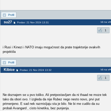
Profil
su27
Idi na vr
Poslao: 21 Nov 2024 13:31
1
i Rusi i Kinezi i NATO imaju mogućnost da prate trajektorije ovakvih
projektila
Profil
Kibice
Idi na vr
Poslao: 21 Nov 2024 13:32
1
Ne doznajem se u pvo toliko. Ali pretpostavljam da ni thaad ne moze tek
tako da obori ovo. I izgleda da nije Rubez nego nesto novo, prvi put
primenjeno. E sad nek razmisljaju sta je bilo. Ne bi me cudilo da su
probali Avangard , cisto kinetika, bez punjenja.