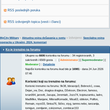
RSS poslednjih poruka
RSS izdvojenjih topica (vesti i članci)
»
» Izdvojeno:
MyCity Military
Aktuelna vojna dešavanja u svetu
Specijalna vojna
operacija u Ukrajini, 2024. komentari
Ko je trenutno na forumu
Ukupno su
6606
korisnika na forumu :: 34 registrovanih, 3
sakrivenih i 6569 gosta :: [
Administrator
] [
Supermoderator
] [
Moderator
] ::
Detaljnije
Najviše korisnika na forumu ikad bilo je
16981
- dana 24 Jun 2026
07:46
Korisnici koji su trenutno na forumu:
Korisnici trenutno na forumu:
9k38
,
bbrasnjo3
,
Bobrock1
,
coaa
,
Dejan_vw
,
Doc
,
dragisa dragisa
,
Džekson
,
Electron
,
famoso
,
ivran064
,
jarovitt
,
Jaxupa
,
Jeremiah
,
Jozo74
,
kojotuzamku
,
ladro
,
MadMike
,
Manjane
,
MiloradKomadic
,
Misa63
,
oblivion
,
Polifon
,
Remain
,
royst33
,
Sinisa76
,
Sićko
,
styg
,
tamno.nebo
,
tanzanija
,
tomigun
,
zemljanin
,
zokizemun
,
zombicar153