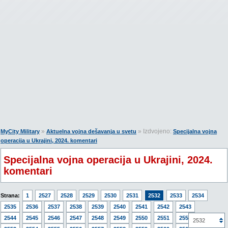
»
» Izdvojeno:
MyCity Military
Aktuelna vojna dešavanja u svetu
Specijalna vojna
operacija u Ukrajini, 2024. komentari
Specijalna vojna operacija u Ukrajini, 2024.
komentari
Strana:
1
2527
2528
2529
2530
2531
2532
2533
2534
2535
2536
2537
2538
2539
2540
2541
2542
2543
2544
2545
2546
2547
2548
2549
2550
2551
2552
2532