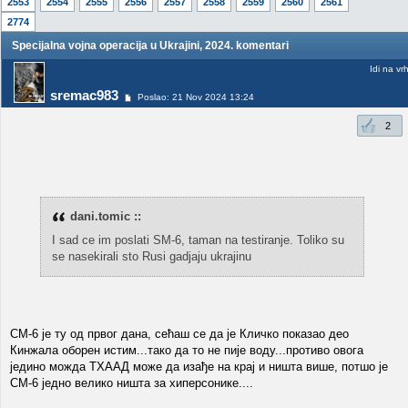
2553
2554
2555
2556
2557
2558
2559
2560
2561
2774
Specijalna vojna operacija u Ukrajini, 2024. komentari
Idi na vr
sremac983
Poslao: 21 Nov 2024 13:24
2
dani.tomic ::
I sad ce im poslati SM-6, taman na testiranje. Toliko su
se nasekirali sto Rusi gadjaju ukrajinu
СМ-6 је ту од првог дана, сећаш се да је Кличко показао део
Кинжала оборен истим...тако да то не пије воду...противо овога
једино можда ТХААД може да изађе на крај и ништа више, потшо је
СМ-6 једно велико ништа за хиперсонике....