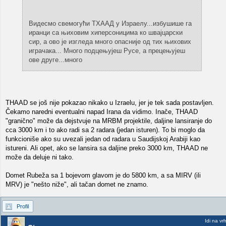
Видесмо свемогући ТХААД у Израелу...избушише га
иранци са њиховим хиперсоницима ко швајцарски
сир, а ово је изгледа много опасније од тих њихових
играчака... Много подцењујеш Русе, а прецењујеш
ове друге...много
THAAD se još nije pokazao nikako u Izraelu, jer je tek sada postavljen.
Čekamo naredni eventualni napad Irana da vidimo. Inače, THAAD
"granično" može da dejstvuje na MRBM projektile, daljine lansiranje do
cca 3000 km i to ako radi sa 2 radara (jedan isturen). To bi moglo da
funkcioniše ako su uvezali jedan od radara u Saudijskoj Arabiji kao
istureni. Ali opet, ako se lansira sa daljine preko 3000 km, THAAD ne
može da deluje ni tako.
Domet Rubeža sa 1 bojevom glavom je do 5800 km, a sa MIRV (ili
MRV) je "nešto niže", ali tačan domet ne znamo.
Profil
Idi na vr