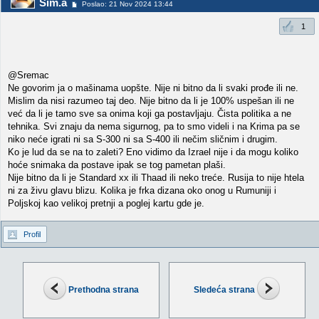
Sim.a
Poslao: 21 Nov 2024 13:44
1
@Sremac
Ne govorim ja o mašinama uopšte. Nije ni bitno da li svaki prođe ili ne.
Mislim da nisi razumeo taj deo. Nije bitno da li je 100% uspešan ili ne
već da li je tamo sve sa onima koji ga postavljaju. Čista politika a ne
tehnika. Svi znaju da nema sigurnog, pa to smo videli i na Krima pa se
niko neće igrati ni sa S-300 ni sa S-400 ili nečim sličnim i drugim.
Ko je lud da se na to zaleti? Eno vidimo da Izrael nije i da mogu koliko
hoće snimaka da postave ipak se tog pametan plaši.
Nije bitno da li je Standard xx ili Thaad ili neko treće. Rusija to nije htela
ni za živu glavu blizu. Kolika je frka dizana oko onog u Rumuniji i
Poljskoj kao velikoj pretnji a poglej kartu gde je.
Profil
Prethodna strana
Sledeća strana