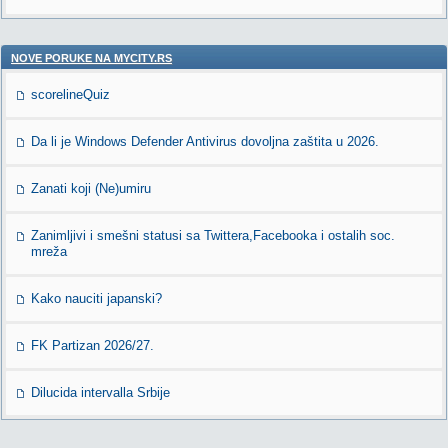
NOVE PORUKE NA MYCITY.RS
scorelineQuiz
Da li je Windows Defender Antivirus dovoljna zaštita u 2026.
Zanati koji (Ne)umiru
Zanimljivi i smešni statusi sa Twittera,Facebooka i ostalih soc.
mreža
Kako nauciti japanski?
FK Partizan 2026/27.
Dilucida intervalla Srbije