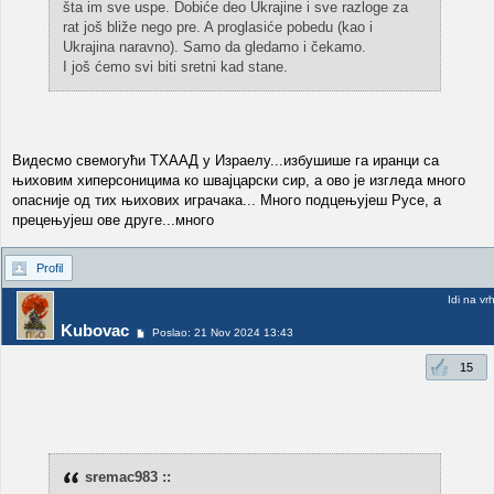
šta im sve uspe. Dobiće deo Ukrajine i sve razloge za
rat još bliže nego pre. A proglasiće pobedu (kao i
Ukrajina naravno). Samo da gledamo i čekamo.
I još ćemo svi biti sretni kad stane.
Видесмо свемогући ТХААД у Израелу...избушише га иранци са
њиховим хиперсоницима ко швајцарски сир, а ово је изгледа много
опасније од тих њихових играчака... Много подцењујеш Русе, а
прецењујеш ове друге...много
Profil
Idi na vr
Kubovac
Poslao: 21 Nov 2024 13:43
15
sremac983 ::