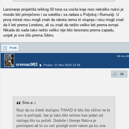
Lansiranje projektila teškog 50 tona sa vozila koje nosi nekoliko nuksi je
moralo biti primječeno i sa satelita i sa radara u Poljskoj i Rumuniji. U
prvoj minuti nisu mogli znati da raketa nema tri stupnja i nisu mogli znati
da li leti prema Londonu, ali su znali da nešto veliko leti prema evropi.
Nikada do sada tako nešto veliko nije bilo lansirano prema zapadu,
uvijek je sve išlo prema Sibiru.
Profil
Idi na vr
sremac983
Poslao: 21 Nov 2024 13:36
34
Sim.a ::
Rusi da su želeli slučajno THAAD ili bilo što slično ne bi
ovo ni počinjali, bar je tako bilo rečeno kao jedan od
razloga što su počeli. Doduše i širenje Nato-a je
pominjano ali to su već postigli ovim ratom pa ko zna