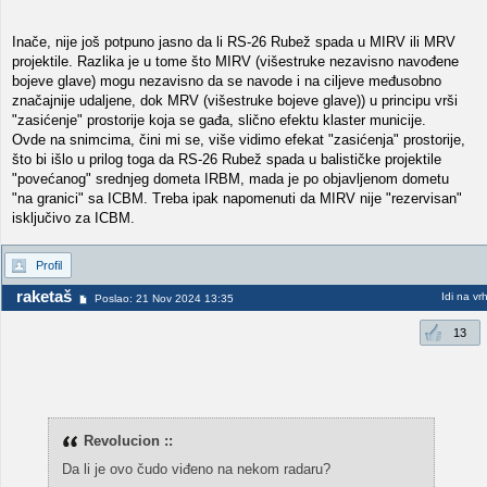
Inače, nije još potpuno jasno da li RS-26 Rubež spada u MIRV ili MRV
projektile. Razlika je u tome što MIRV (višestruke nezavisno navođene
bojeve glave) mogu nezavisno da se navode i na ciljeve međusobno
značajnije udaljene, dok MRV (višestruke bojeve glave)) u principu vrši
"zasićenje" prostorije koja se gađa, slično efektu klaster municije.
Ovde na snimcima, čini mi se, više vidimo efekat "zasićenja" prostorije,
što bi išlo u prilog toga da RS-26 Rubež spada u balističke projektile
"povećanog" srednjeg dometa IRBM, mada je po objavljenom dometu
"na granici" sa ICBM. Treba ipak napomenuti da MIRV nije "rezervisan"
isključivo za ICBM.
Profil
raketaš
Idi na vr
Poslao: 21 Nov 2024 13:35
13
Revolucion ::
Da li je ovo čudo viđeno na nekom radaru?