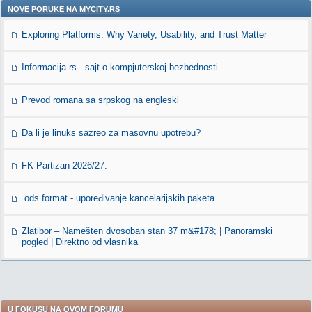
NOVE PORUKE NA MYCITY.RS
Exploring Platforms: Why Variety, Usability, and Trust Matter
Informacija.rs - sajt o kompjuterskoj bezbednosti
Prevod romana sa srpskog na engleski
Da li je linuks sazreo za masovnu upotrebu?
FK Partizan 2026/27.
.ods format - upoređivanje kancelarijskih paketa
Zlatibor – Namešten dvosoban stan 37 m&#178; | Panoramski
pogled | Direktno od vlasnika
U FOKUSU NA OVOM FORUMU