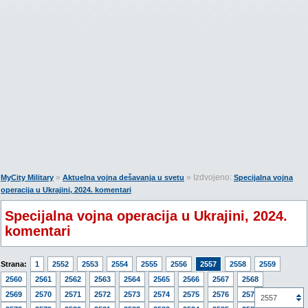
»
» Izdvojeno:
MyCity Military
Aktuelna vojna dešavanja u svetu
Specijalna vojna
operacija u Ukrajini, 2024. komentari
Specijalna vojna operacija u Ukrajini, 2024.
komentari
Strana:
1
2552
2553
2554
2555
2556
2557
2558
2559
2560
2561
2562
2563
2564
2565
2566
2567
2568
2569
2570
2571
2572
2573
2574
2575
2576
2577
2557