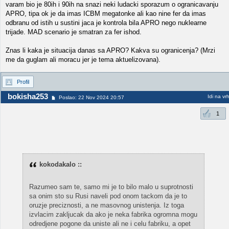
varam bio je 80ih i 90ih na snazi neki ludacki sporazum o ogranicavanju
APRO, tipa ok je da imas ICBM megatonke ali kao nine fer da imas
odbranu od istih u sustini jaca je kontrola bila APRO nego nuklearne
trijade. MAD scenario je smatran za fer ishod.
Znas li kaka je situacija danas sa APRO? Kakva su ogranicenja? (Mrzi
me da guglam ali moracu jer je tema aktuelizovana).
Profil
bokisha253
Idi na vr
Poslao: 22 Nov 2024 20:57
1
kokodakalo ::
Razumeo sam te, samo mi je to bilo malo u suprotnosti
sa onim sto su Rusi naveli pod onom tackom da je to
oruzje preciznosti, a ne masovnog unistenja. Iz toga
izvlacim zakljucak da ako je neka fabrika ogromna mogu
odredjene pogone da uniste ali ne i celu fabriku, a opet