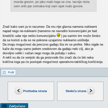
mozda gresim, jer jako malo toga se zna. tacnije nista
sem onih par snimaka koji nam opet malo govore.
Znaš kako sam ja to razumeo: Da mu nije glavna namena nuklearni
napad nego ne-nuklearni (namerno ne navodim konvencijalni jer baš
kinetički udar nije nešto konvencijalno
) pa samim tim može široko
da se koristi a da se ne pokrene uzajamno nuklearno uništelje.
Da imaju mogućnost da precizno gađaju šta im se prohte. Niko nigde ne
kaže da mogu samo jednim sredstvom da gađaju neki cilj, ako je
dovoljno veliki i važan nego mogu da pošalju i salvu.
A rekli su da će serijski da ga proizvode što znači da će biti neka
količina toga pa će postojati mogućnost operativno-taktičkog korišćenja.
Profil
Prethodna strana
Sledeća strana
Zaključano