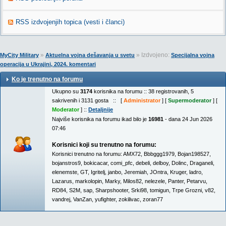
RSS izdvojenjih topica (vesti i članci)
»
» Izdvojeno:
MyCity Military
Aktuelna vojna dešavanja u svetu
Specijalna vojna
operacija u Ukrajini, 2024. komentari
Ko je trenutno na forumu
Ukupno su
3174
korisnika na forumu :: 38 registrovanih, 5
sakrivenih i 3131 gosta :: [
Administrator
] [
Supermoderator
] [
Moderator
] ::
Detaljnije
Najviše korisnika na forumu ikad bilo je
16981
- dana 24 Jun 2026
07:46
Korisnici koji su trenutno na forumu:
Korisnici trenutno na forumu:
AMX72
,
Bbbggg1979
,
Bojan198527
,
bojanstros9
,
bokicacar
,
comi_pfc
,
debeli
,
delboy
,
Dolinc
,
Draganeli
,
elenemste
,
GT
,
Igritelj
,
janbo
,
Jeremiah
,
JOntra
,
Kruger
,
ladro
,
Lazarus
,
markolopin
,
Marky
,
Milos82
,
nelezele
,
Panter
,
Petarvu
,
RD84
,
S2M
,
sap
,
Sharpshooter
,
Srki98
,
tomigun
,
Trpe Grozni
,
v82
,
vandrej
,
VanZan
,
yufighter
,
zokilivac
,
zoran77