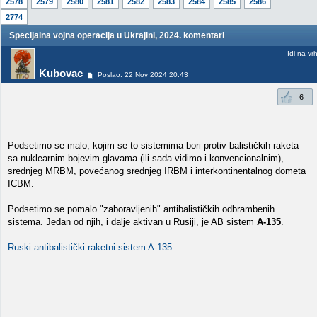
2578
2579
2580
2581
2582
2583
2584
2585
2586
2774
Specijalna vojna operacija u Ukrajini, 2024. komentari
Idi na vr
Kubovac
Poslao: 22 Nov 2024 20:43
6
Podsetimo se malo, kojim se to sistemima bori protiv balističkih raketa
sa nuklearnim bojevim glavama (ili sada vidimo i konvencionalnim),
srednjeg MRBM, povećanog srednjeg IRBM i interkontinentalnog dometa
ICBM.
Podsetimo se pomalo "zaboravljenih" antibalističkih odbrambenih
sistema. Jedan od njih, i dalje aktivan u Rusiji, je AB sistem
A-135
.
Ruski antibalistički raketni sistem A-135