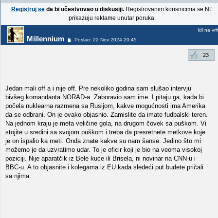
Registruj se
da bi učestvovao u diskusiji.
Registrovanim korisnicima se NE
prikazuju reklame unutar poruka.
Idi na vr
Millennium
Poslao: 22 Nov 2024 20:45
23
Jedan mali off a i nije off. Pre nekoliko godina sam slušao intervju
bivšeg komandanta NORAD-a. Zaboravio sam ime. I pitaju ga, kada bi
počela nuklearna razmena sa Rusijom, kakve mogućnosti ima Amerika
da se odbrani. On je ovako objasnio. Zamislite da imate fudbalski teren.
Na jednom kraju je meta veličine gola, na drugom čovek sa puškom. Vi
stojite u sredini sa svojom puškom i treba da presretnete metkove koje
je on ispalio ka meti. Onda znate kakve su nam šanse. Jedino što mi
možemo je da uzvratimo udar. To je oficir koji je bio na veoma visokoj
poziciji. Nije aparatčik iz Bele kuće ili Brisela, ni novinar na CNN-u i
BBC-u. A to objasnite i kolegama iz EU kada sledeći put budete pričali
sa njima.