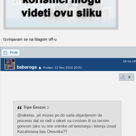
Izvinjavam se na blagom off-u
Profil
Idi na vr
babaroga
Poslao: 22 Nov 2024 20:51
8
Trpe Grozni ::
@raketas, jel mozes po do sada objavljenom da
procenis dal se radi o raketi sa cvrstom ili sa tecnim
gorivom (ako su one snimke od lansiranja i letenja iznad
Kazahstana bas Oresnika??