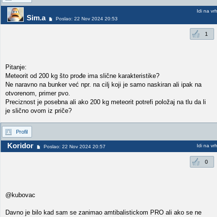
Idi na vr
Sim.a
Poslao: 22 Nov 2024 20:53
1
Pitanje:
Meteorit od 200 kg što prođe ima slične karakteristike?
Ne naravno na bunker već npr. na cilj koji je samo naskiran ali ipak na
otvorenom, primer pvo.
Preciznost je posebna ali ako 200 kg meteorit potrefi položaj na tlu da li
je slično ovom iz priče?
Profil
Koridor
Idi na vr
Poslao: 22 Nov 2024 20:57
0
@kubovac
Davno je bilo kad sam se zanimao amtibalistickom PRO ali ako se ne