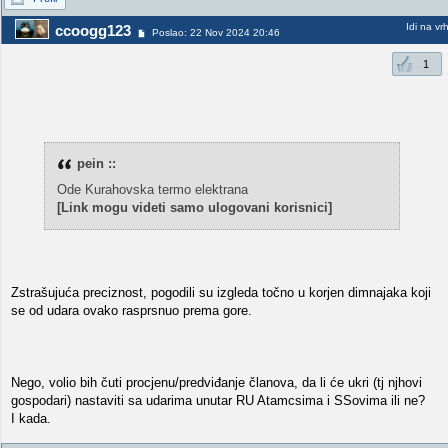
Idi na vr
ccoogg123
Poslao: 22 Nov 2024 20:46
1
pein ::
Ode Kurahovska termo elektrana
[Link mogu videti samo ulogovani korisnici]
Zstrašujuća preciznost, pogodili su izgleda točno u korjen dimnajaka koji
se od udara ovako rasprsnuo prema gore.
Nego, volio bih čuti procjenu/predviđanje članova, da li će ukri (tj njhovi
gospodari) nastaviti sa udarima unutar RU Atamcsima i SSovima ili ne?
I kada.