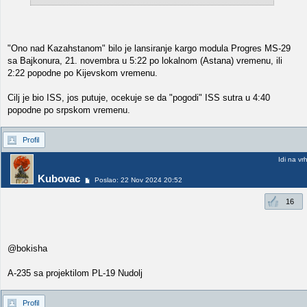
"Ono nad Kazahstanom" bilo je lansiranje kargo modula Progres MS-29
sa Bajkonura, 21. novembra u 5:22 po lokalnom (Astana) vremenu, ili
2:22 popodne po Kijevskom vremenu.
Cilj je bio ISS, jos putuje, ocekuje se da "pogodi" ISS sutra u 4:40
popodne po srpskom vremenu.
Profil
Idi na vr
Kubovac
Poslao: 22 Nov 2024 20:52
16
@bokisha
A-235 sa projektilom PL-19 Nudolj
Profil