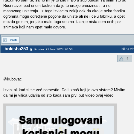
Razumeo sam te, samo mi je to bilo malo u suprotnosti sa onim sto su
Rusi naveli pod onom tackom da je to oruzje preciznosti, a ne
masovnog unistenja. Iz toga izvlacim zakljucak da ako je neka fabrika
ogromna mogu odredjene pogone da uniste ali ne i celu fabriku, a opet
mozda gresim, jer jako malo toga se zna. tacnije nista sem onih par
snimaka koji nam opet malo govore.
Profil
bokisha253
Idi na vr
Poslao: 22 Nov 2024 20:50
4
@kubovac
Izvini ali kad si se već namestio. Da li znaš koji je ovo sistem? Mislim
da mi je vilica udarila od sto kada sam prvi put video ovaj video.