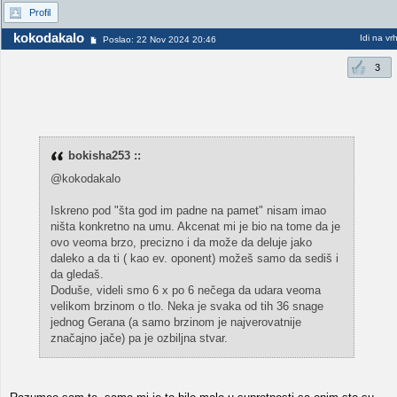
Profil
kokodakalo
Idi na vr
Poslao: 22 Nov 2024 20:46
3
bokisha253 ::
@kokodakalo
Iskreno pod "šta god im padne na pamet" nisam imao
ništa konkretno na umu. Akcenat mi je bio na tome da je
ovo veoma brzo, precizno i da može da deluje jako
daleko a da ti ( kao ev. oponent) možeš samo da sediš i
da gledaš.
Doduše, videli smo 6 x po 6 nečega da udara veoma
velikom brzinom o tlo. Neka je svaka od tih 36 snage
jednog Gerana (a samo brzinom je najverovatnije
značajno jače) pa je ozbiljna stvar.