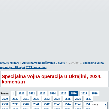
»
» Izdvojeno:
MyCity Military
Aktuelna vojna dešavanja u svetu
Specijalna vojna
operacija u Ukrajini, 2024. komentari
Specijalna vojna operacija u Ukrajini, 2024.
komentari
Strana:
1
2521
2522
2523
2524
2525
2526
2527
2528
2529
2530
2531
2532
2533
2534
2535
2536
2537
2538
2539
2540
2541
2542
2543
2544
2545
2546
2526