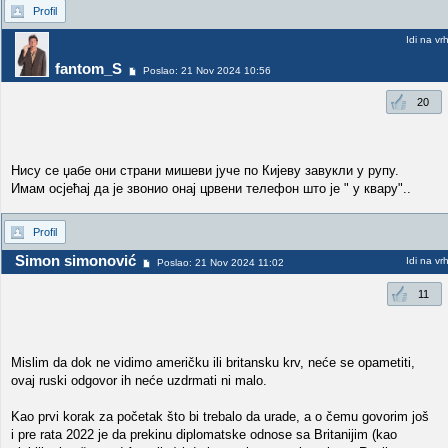
Profil
Idi na vr
fantom_S
Poslao: 21 Nov 2024 10:56
20
Нису се џабе они страни мишеви јуче по Кијеву завукли у рупу.
Имам осјећај да је звонио онај црвени телефон што је " у квару"..
Profil
Simon simonović
Idi na vr
Poslao: 21 Nov 2024 11:02
11
Mislim da dok ne vidimo američku ili britansku krv, neće se opametiti,
ovaj ruski odgovor ih neće uzdrmati ni malo.
Kao prvi korak za početak što bi trebalo da urade, a o čemu govorim još
i pre rata 2022 je da prekinu diplomatske odnose sa Britanijim (kao