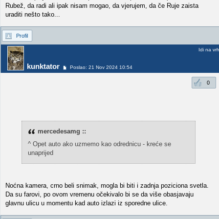
Rubež, da radi ali ipak nisam mogao, da vjerujem, da če Ruje zaista
uraditi nešto tako...
Profil
Idi na vr
kunktator
Poslao: 21 Nov 2024 10:54
0
mercedesamg ::
^ Opet auto ako uzmemo kao odrednicu - kreće se
unaprijed
Noćna kamera, crno beli snimak, mogla bi biti i zadnja poziciona svetla.
Da su farovi, po ovom vremenu očekivalo bi se da više obasjavaju
glavnu ulicu u momentu kad auto izlazi iz sporedne ulice.