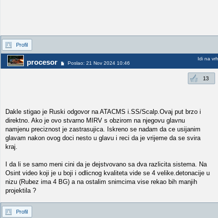
Profil
Idi na vr
procesor
Poslao: 21 Nov 2024 10:46
13
Dakle stigao je Ruski odgovor na ATACMS i.SS/Scalp.Ovaj put brzo i
direktno. Ako je ovo stvarno MIRV s obzirom na njegovu glavnu
namjenu preciznost je zastrasujica. Iskreno se nadam da ce usijanim
glavam nakon ovog doci nesto u glavu i reci da je vrijeme da se svira
kraj.
I da li se samo meni cini da je dejstvovano sa dva razlicita sistema. Na
Osint video koji je u boji i odlicnog kvaliteta vide se 4 velike.detonacije u
nizu (Rubez ima 4 BG) a na ostalim snimcima vise rekao bih manjih
projektila ?
Profil