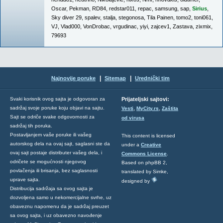
Oscar
,
Pekman
,
RD84
,
redstar011
,
repac
,
samsung
,
sap
,
Sirius
,
Sky diver 29
,
spalev
,
stalja
,
stegonosa
,
Tila Painen
,
tomo2
,
toni061
,
VJ
,
Vlad000
,
VonDrobac
,
vrgudinac
,
yiyi
,
zajcev1
,
Zastava
,
zixmix
,
79693
|
|
Najnovije poruke
Sitemap
Urednički tim
Svaki korisnik ovog sajta je odgovoran za
Prijateljski sajtovi:
,
,
sadržaj svoje poruke koju objavi na sajtu.
Vesti
MyCity.rs
Zaštita
Sajt se odriče svake odgovornosti za
od virusa
sadržaj tih poruka.
Postavljanjem vaše poruke ili vašeg
This content is licensed
autorskog dela na ovaj sajt, saglasni ste da
under a
Creative
ovaj sajt postaje distributer vašeg dela, i
Commons License
.
odričete se mogućnosti njegovog
Based on phpBB 2,
povlačenja ili brisanja, bez saglasnosti
translated by Simke,
uprave sajta.
designed by
Distribucija sadržaja sa ovog sajta je
dozvoljena samo u nekomercijalne svrhe, uz
obaveznu napomenu da je sadržaj preuzet
sa ovog sajta, i uz obavezno navođenje