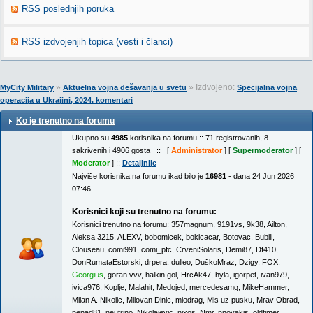
RSS poslednjih poruka
RSS izdvojenjih topica (vesti i članci)
»
» Izdvojeno:
MyCity Military
Aktuelna vojna dešavanja u svetu
Specijalna vojna
operacija u Ukrajini, 2024. komentari
Ko je trenutno na forumu
Ukupno su
4985
korisnika na forumu :: 71 registrovanih, 8
sakrivenih i 4906 gosta :: [
Administrator
] [
Supermoderator
] [
Moderator
] ::
Detaljnije
Najviše korisnika na forumu ikad bilo je
16981
- dana 24 Jun 2026
07:46
Korisnici koji su trenutno na forumu:
Korisnici trenutno na forumu:
357magnum
,
9191vs
,
9k38
,
Ailton
,
Aleksa 3215
,
ALEXV
,
bobomicek
,
bokicacar
,
Botovac
,
Bubili
,
Clouseau
,
comi991
,
comi_pfc
,
CrveniSolaris
,
Demi87
,
Df410
,
DonRumataEstorski
,
drpera
,
dulleo
,
DuškoMraz
,
Dzigy
,
FOX
,
Georgius
,
goran.vvv
,
halkin gol
,
HrcAk47
,
hyla
,
igorpet
,
ivan979
,
ivica976
,
Koplje
,
Malahit
,
Medojed
,
mercedesamg
,
MikeHammer
,
Milan A. Nikolic
,
Milovan Dinic
,
miodrag
,
Mis uz pusku
,
Mrav Obrad
,
nenad81
,
neutrino
,
Nikolajevic
,
nixos
,
Nmr
,
nnovakis
,
oldtimer
,