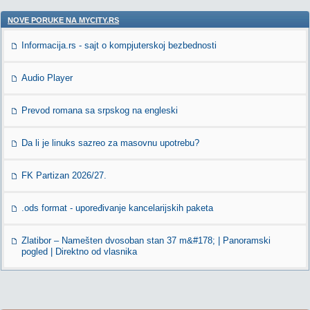
NOVE PORUKE NA MYCITY.RS
Informacija.rs - sajt o kompjuterskoj bezbednosti
Audio Player
Prevod romana sa srpskog na engleski
Da li je linuks sazreo za masovnu upotrebu?
FK Partizan 2026/27.
.ods format - upoređivanje kancelarijskih paketa
Zlatibor – Namešten dvosoban stan 37 m&#178; | Panoramski
pogled | Direktno od vlasnika