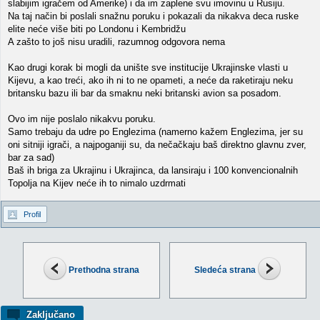
slabijim igračem od Amerike) i da im zaplene svu imovinu u Rusiju.
Na taj način bi poslali snažnu poruku i pokazali da nikakva deca ruske
elite neće više biti po Londonu i Kembridžu
A zašto to još nisu uradili, razumnog odgovora nema
Kao drugi korak bi mogli da unište sve institucije Ukrajinske vlasti u
Kijevu, a kao treći, ako ih ni to ne opameti, a neće da raketiraju neku
britansku bazu ili bar da smaknu neki britanski avion sa posadom.
Ovo im nije poslalo nikakvu poruku.
Samo trebaju da udre po Englezima (namerno kažem Englezima, jer su
oni sitniji igrači, a najpoganiji su, da nečačkaju baš direktno glavnu zver,
bar za sad)
Baš ih briga za Ukrajinu i Ukrajinca, da lansiraju i 100 konvencionalnih
Topolja na Kijev neće ih to nimalo uzdrmati
Profil
Prethodna strana
Sledeća strana
Zaključano