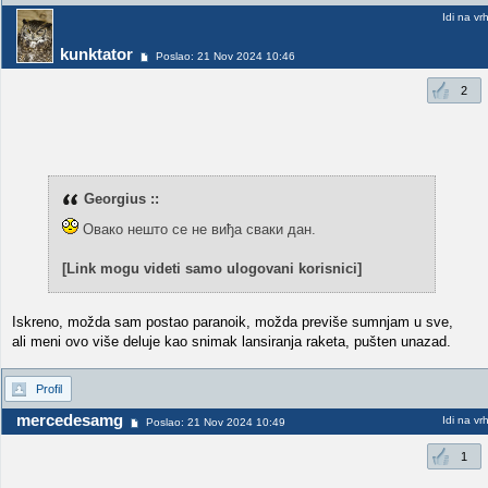
Idi na vr
kunktator
Poslao: 21 Nov 2024 10:46
2
Georgius ::
Овако нешто се не виђа сваки дан.
[Link mogu videti samo ulogovani korisnici]
Iskreno, možda sam postao paranoik, možda previše sumnjam u sve,
ali meni ovo više deluje kao snimak lansiranja raketa, pušten unazad.
Profil
mercedesamg
Idi na vr
Poslao: 21 Nov 2024 10:49
1