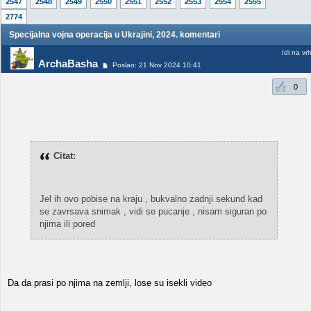
2547
2548
2549
2550
2551
2552
2553
2554
2555
2774
Specijalna vojna operacija u Ukrajini, 2024. komentari
Idi na vr
ArchaBasha
Poslao: 21 Nov 2024 10:41
0
Citat:
Jel ih ovo pobise na kraju , bukvalno zadnji sekund kad
se zavrsava snimak , vidi se pucanje , nisam siguran po
njima ili pored
Da da prasi po njima na zemlji, lose su isekli video