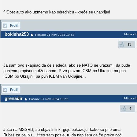
^ Opet auto ako uzmemo kao odrednicu - kreće se unaprijed
Profil
bokisha253
Idi na vr
Poslao: 21 Nov 2024 10:52
13
Ja sam ovo skapirao da će sledeća, ako se NATO ne urazumi, da bude
punjena propisnom džebanom. Prvo prazan ICBM po Ukrajini, pa pun
ICBM po Ukrajini, pa pun ICBM van Ukrajine...
Profil
grenadir
Idi na vr
Poslao: 21 Nov 2024 10:52
4
Juče na MSSRB, su objavili link, gdje pokazuju, kako se priprema
Rubež za paljbu... Hteo sam posle, tu da napišem da če preko noči