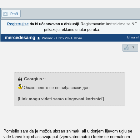
Profil
Registruj se
da bi učestvovao u diskusiji.
Registrovanim korisnicima se NE
prikazuju reklame unutar poruka.
mercedesamg
Idi na vr
Poslao: 21 Nov 2024 10:44
7
Georgius ::
Овако нешто се не виђа сваки дан.
[Link mogu videti samo ulogovani korisnici]
Pomislio sam da je možda ubrzan snimak, ali u donjem lijevom uglu se
vide farovi koji obasijavaju put (vjerovatno auto) i kreće se normalnom