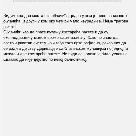
Видимо на два места низ облачића, један у ком је лепо нанизано 7
облачића, и други у ком око четири мало неуредније. Нема трагова
ракете.
Облачићи као да прате путању крстареће ракете и да су
експлодирали у малом временском размаку. Како не знам да
постоји ракетни систем који гађа тако брзо рафално, рекао бих да
се ради о дејству Деривације са близинском муницијом по једној, а
можда и две крстареће ракете. Не види се колико је била успешна.
Свакако да није дејство по некој балистичкој.