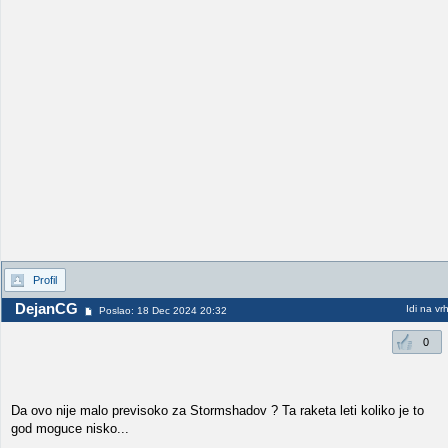
Profil
DejanCG
Idi na vr
Poslao: 18 Dec 2024 20:32
0
Da ovo nije malo previsoko za Stormshadov ? Ta raketa leti koliko je to
god moguce nisko...