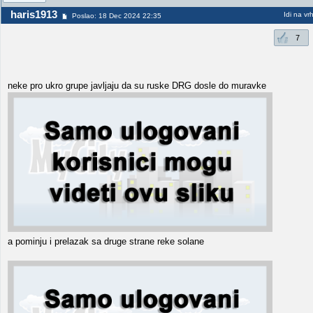
haris1913
Idi na vr
Poslao: 18 Dec 2024 22:35
7
neke pro ukro grupe javljaju da su ruske DRG dosle do muravke
a pominju i prelazak sa druge strane reke solane