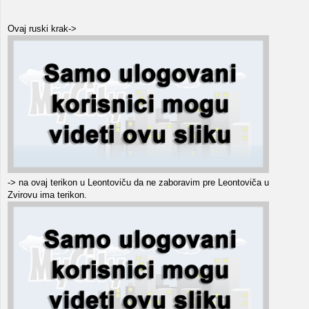
Ovaj ruski krak->
-> na ovaj terikon u Leontoviču da ne zaboravim pre Leontoviča u
Zvirovu ima terikon.