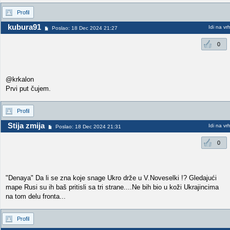
Profil
kubura91
Idi na vr
Poslao: 18 Dec 2024 21:27
0
@krkalon
Prvi put čujem.
Profil
Stija zmija
Idi na vr
Poslao: 18 Dec 2024 21:31
0
"Denaya" Da li se zna koje snage Ukro drže u V.Noveselki !? Gledajući
mape Rusi su ih baš pritisli sa tri strane....Ne bih bio u koži Ukrajincima
na tom delu fronta...
Profil