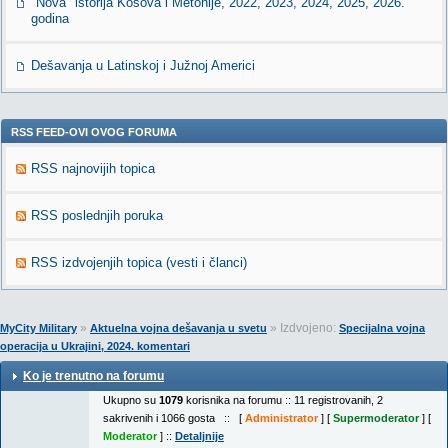
"Nova" istorija Kosova i Metohije, 2022, 2023, 2024, 2025, 2026.
godina
Dešavanja u Latinskoj i Južnoj Americi
RSS FEED-OVI OVOG FORUMA
RSS najnovijih topica
RSS poslednjih poruka
RSS izdvojenjih topica (vesti i članci)
»
» Izdvojeno:
MyCity Military
Aktuelna vojna dešavanja u svetu
Specijalna vojna
operacija u Ukrajini, 2024. komentari
Ko je trenutno na forumu
Ukupno su
1079
korisnika na forumu :: 11 registrovanih, 2
sakrivenih i 1066 gosta :: [
Administrator
] [
Supermoderator
] [
Moderator
] ::
Detaljnije