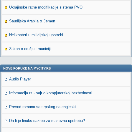
Ukrajinske ratne modifikacije sistema PVO
Saudijska Arabija & Jemen
Helikopteri u milicijskoj upotrebi
Zakon o oružju i municiji
NOVE PORUKE NA MYCITY.RS
Audio Player
Informacija.rs - sajt o kompjuterskoj bezbednosti
Prevod romana sa srpskog na engleski
Da li je linuks sazreo za masovnu upotrebu?