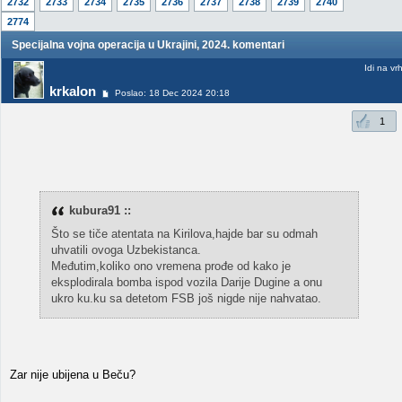
2732
2733
2734
2735
2736
2737
2738
2739
2740
2774
Specijalna vojna operacija u Ukrajini, 2024. komentari
Idi na vr
krkalon
Poslao: 18 Dec 2024 20:18
1
kubura91 ::
Što se tiče atentata na Kirilova,hajde bar su odmah
uhvatili ovoga Uzbekistanca.
Međutim,koliko ono vremena prođe od kako je
eksplodirala bomba ispod vozila Darije Dugine a onu
ukro ku.ku sa detetom FSB još nigde nije nahvatao.
Zar nije ubijena u Beču?