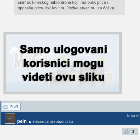
snimak kineskog mikro drona koji ima oblik ptice i
oponaša pticu dok levitira. Jezive stvari su iza ćoška.
Profil
Idi na vr
pein
Poslao: 18 Dec 2024 23:04
3