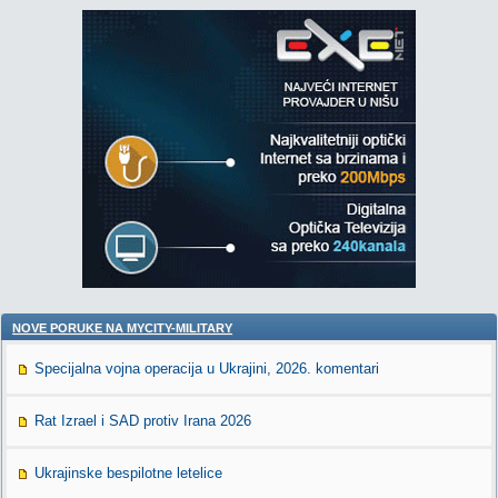
NOVE PORUKE NA MYCITY-MILITARY
Specijalna vojna operacija u Ukrajini, 2026. komentari
Rat Izrael i SAD protiv Irana 2026
Ukrajinske bespilotne letelice