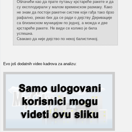
Облачићи као да прате путању крстареће ракете и да
су експлодирали у малом временском размаку. Како
не знам да постоји ракетни систем који гађа тако брзо
рафално, рекао бих да се ради о дејству Деривације
са близинском муницијом по једној, а можда и две
крстареће ракете. Не види се колико је била
успешна.
Свакако да није дејство по некој балистичкој.
Evo još dodatnih video kadrova za analizu: