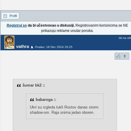
Profil
Registruj se
da bi učestvovao u diskusiji.
Registrovanim korisnicima se NE
prikazuju reklame unutar poruka.
Idi na vr
vathra
Poslao: 18 Dec 2024 20:25
3
šumar bk2 ::
babaroga ::
Ukri su izgleda tukli Rostov danas storm
shadow-om. Raja snima jedan oboren.