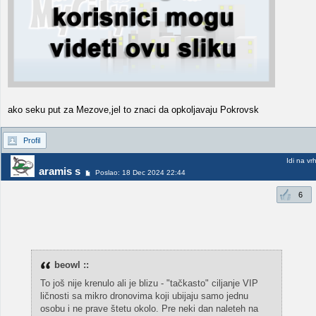
ako seku put za Mezove,jel to znaci da opkoljavaju Pokrovsk
Profil
Idi na vr
aramis s
Poslao: 18 Dec 2024 22:44
6
beowl ::
To još nije krenulo ali je blizu - "tačkasto" ciljanje VIP
ličnosti sa mikro dronovima koji ubijaju samo jednu
osobu i ne prave štetu okolo. Pre neki dan naleteh na