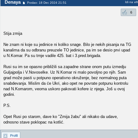
Denaya
Idi na vr
Poslao: 18 Dec 2024 21:51
6
Stija zmija
Ne znam ni koje su jedinice ni koliko snage. Bilo je nekih pisanja na TG
kanalima da su odbranu preuzele TO jedinice, pa im se desio prvi upad
u N.Komar. Pa su trnje vadile 425. bat i 3.pred.brigada.
Rusi su im se opasno približili sa zapadne strane onom putu izmedju
Guljajpolja i V.Novoselke. Uz N.Komar ni malo povoljno po njih. Sam
grad može pasti u potpuno operativno okruženje, bez normalnog puta
snabdevanja. Mislim da će Ukri, ako opet ne povrate potpunu kontrolu
nad N.Komarom, veoma uskoro pakovati kofere iz njega. Još u ovoj
godini.
P.S.
Opet Rusi po starom, dave ko "Zmija žabu" ali nikako da udave,
odnosno stave poklopac na kotlić.
Profil