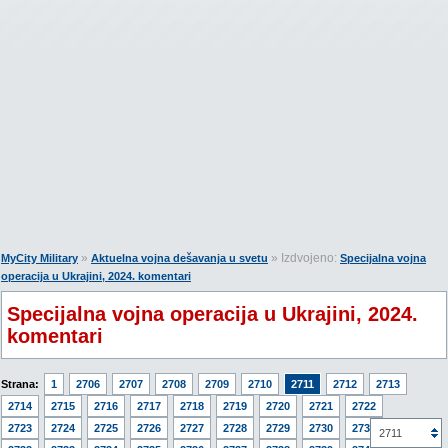
»
» Izdvojeno:
MyCity Military
Aktuelna vojna dešavanja u svetu
Specijalna vojna
operacija u Ukrajini, 2024. komentari
Specijalna vojna operacija u Ukrajini, 2024.
komentari
Strana:
1
2706
2707
2708
2709
2710
2711
2712
2713
2714
2715
2716
2717
2718
2719
2720
2721
2722
2723
2724
2725
2726
2727
2728
2729
2730
2731
2711