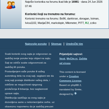
Najviše korisnika na forumu ikad bilo je
16981
- dana 24 Jun 2026
07:46
Korisnici koji su trenutno na forumu:
Korisnici trenutno na forumu:
Bo96
,
darkkran
,
doragan
,
Istman
,
Ivica1102
,
MarijaC84
,
markolopin
,
Milometer
,
PITT
,
RJ
,
zziko
|
|
Najnovije poruke
Sitemap
Urednički tim
Svaki korisnik ovog sajta je odgovoran za
Prijateljski sajtovi:
,
,
sadržaj svoje poruke koju objavi na sajtu.
Vesti
MyCity.rs
Zaštita
Sajt se odriče svake odgovornosti za
od virusa
sadržaj tih poruka.
Postavljanjem vaše poruke ili vašeg
This content is licensed
autorskog dela na ovaj sajt, saglasni ste da
under a
Creative
ovaj sajt postaje distributer vašeg dela, i
Commons License
.
odričete se mogućnosti njegovog
Based on phpBB 2,
povlačenja ili brisanja, bez saglasnosti
translated by Simke,
uprave sajta.
designed by
Distribucija sadržaja sa ovog sajta je
dozvoljena samo u nekomercijalne svrhe, uz
obaveznu napomenu da je sadržaj preuzet