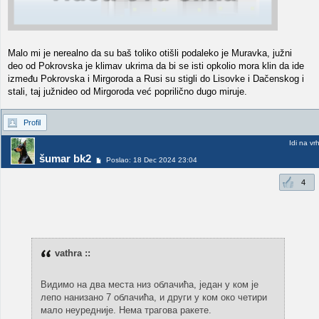
Malo mi je nerealno da su baš toliko otišli podaleko je Muravka, južni
deo od Pokrovska je klimav ukrima da bi se isti opkolio mora klin da ide
između Pokrovska i Mirgoroda a Rusi su stigli do Lisovke i Dačenskog i
stali, taj južnideo od Mirgoroda već poprilično dugo miruje.
Profil
Idi na vr
šumar bk2
Poslao: 18 Dec 2024 23:04
4
vathra ::
Видимо на два места низ облачића, један у ком је
лепо нанизано 7 облачића, и други у ком око четири
мало неуредније. Нема трагова ракете.