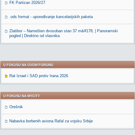
FK Partizan 2026/27.
.ods format - upoređivanje kancelarijskih paketa
Zlatibor – Namešten dvosoban stan 37 m&#178; | Panoramski
pogled | Direktno od vlasnika
U FOKUSU NA OVOM FORUMU
Rat Izrael i SAD protiv Irana 2026
U FOKUSU NA MYCITY
Orešnik
Nabavka borbenih aviona Rafal za vojsku Srbije