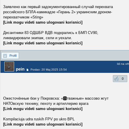
Заявлено как первый задокументированный случай перехвата
российского БПЛА-камикадзе «Герань 2» украинским дроном-
перехватчиком «Sting»
[Link mogu videti samo ulogovani korisnici]
Десантники 83 ОДШБР ВДВ подкрались к БМП CV90,
ликвидировали экипаж, сели и уехали.
[Link mogu videti samo ulogovani korisnici]
Profil
Idi na vr
pein
Poslao: 20 Maj 2025 15:54
0
Ожесточённые бои у Покровска: «🅾️тважные» массово жгут
НАТОвскую технику, пехоту и артиллерию врага
[Link mogu videti samo ulogovani korisnici]
Kompilaciuja udra ruskih FPV po ukro BPL
[Link mogu videti samo ulogovani korisnici]