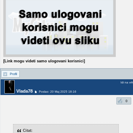
[Link mogu videti samo ulogovani korisnici]
Profil
Idi na vr
Vlada78
Poslao: 20 Maj 2025 18:16
0
Citat: