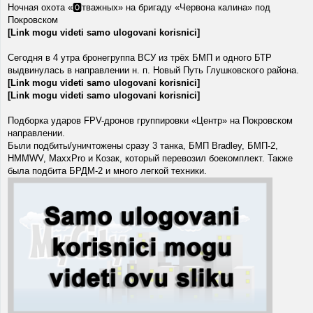
Ночная охота «🅾️тважных» на бригаду «Червона калина» под
Покровском
[Link mogu videti samo ulogovani korisnici]
Сегодня в 4 утра бронегруппа ВСУ из трёх БМП и одного БТР
выдвинулась в направлении н. п. Новый Путь Глушковского района.
[Link mogu videti samo ulogovani korisnici]
[Link mogu videti samo ulogovani korisnici]
Подборка ударов FPV-дронов группировки «Центр» на Покровском
направлении.
Были подбиты/уничтожены сразу 3 танка, БМП Bradley, БМП-2,
HMMWV, MaxxPro и Козак, который перевозил боекомплект. Также
была подбита БРДМ-2 и много легкой техники.