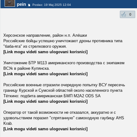
pein
Poslao: 19 Maj 2025 12:04
0
Херсонское направление, район н.п. Алёшки
Российские бойцы успешно уничтожают дроны противника типа
"баба-яга" из стрелкового оружия.
[Link mogu videti samo ulogovani korisnici]
Уничтожение БТР М113 американского производства с экипажем
ВСУк в районе Купянска.
[Link mogu videti samo ulogovani korisnici]
Российские военные отразили очередную попытку ВСУ пересечь
границу Курской и Сумской областей около населенного пункта
Тёткино: подбита американская БМП М2А2 ODS SA
[Link mogu videti samo ulogovani korisnici]
Оператор от такой возможности не отказался, аккуратно и с
удовольствием поразил "спрятанную" самоходную гаубицу AHS
Krab.
[Link mogu videti samo ulogovani korisnici]