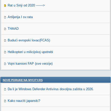
Rat u Siriji od 2020 ------->
Artiljerija I sv.rata
THAAD
Budući evropski lovac(FCAS)
Helikopteri u milicijskoj upotrebi
Vojni kamioni FAP (sve verzije)
NOVE PORUKE NA MYCITY.RS
Da li je Windows Defender Antivirus dovoljna zaštita u 2026.
Kako nauciti japanski?