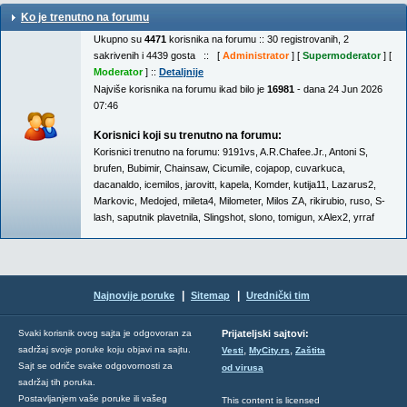
Ko je trenutno na forumu
Ukupno su
4471
korisnika na forumu :: 30 registrovanih, 2
sakrivenih i 4439 gosta :: [
Administrator
] [
Supermoderator
] [
Moderator
] ::
Detaljnije
Najviše korisnika na forumu ikad bilo je
16981
- dana 24 Jun 2026
07:46
Korisnici koji su trenutno na forumu:
Korisnici trenutno na forumu:
9191vs
,
A.R.Chafee.Jr.
,
Antoni S
,
brufen
,
Bubimir
,
Chainsaw
,
Cicumile
,
cojapop
,
cuvarkuca
,
dacanaldo
,
icemilos
,
jarovitt
,
kapela
,
Komder
,
kutija11
,
Lazarus2
,
Markovic
,
Medojed
,
mileta4
,
Milometer
,
Milos ZA
,
rikirubio
,
ruso
,
S-
lash
,
saputnik plavetnila
,
Slingshot
,
slono
,
tomigun
,
xAlex2
,
yrraf
|
|
Najnovije poruke
Sitemap
Urednički tim
Svaki korisnik ovog sajta je odgovoran za
Prijateljski sajtovi:
,
,
sadržaj svoje poruke koju objavi na sajtu.
Vesti
MyCity.rs
Zaštita
Sajt se odriče svake odgovornosti za
od virusa
sadržaj tih poruka.
Postavljanjem vaše poruke ili vašeg
This content is licensed