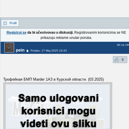
Profil
Registruj se
da bi učestvovao u diskusiji.
Registrovanim korisnicima se NE
prikazuju reklame unutar poruka.
Idi na vr
pein
Poslao: 17 Maj 2025 10:43
0
Трофейная БМП Marder 1A3 в Курской области. (03.2025)