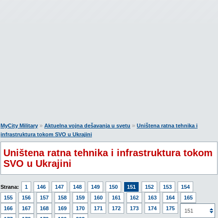
»
»
MyCity Military
Aktuelna vojna dešavanja u svetu
Uništena ratna tehnika i
infrastruktura tokom SVO u Ukrajini
Uništena ratna tehnika i infrastruktura tokom
SVO u Ukrajini
Strana:
1
146
147
148
149
150
151
152
153
154
155
156
157
158
159
160
161
162
163
164
165
166
167
168
169
170
171
172
173
174
175
176
151