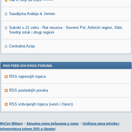
Saudijska Arabija & Jemen
Sukobi u 21 veku - Rat resursa - Severni Pol, Arkticki region, Sibir,
Srednji istok i drugi regioni
Centralna Azija
RSS FEED-OVI OVOG FORUMA
RSS najnovijih topica
RSS poslednjih poruka
RSS izdvojenjih topica (vesti i članci)
»
»
MyCity Military
Aktuelna vojna dešavanja u svetu
Uništena ratna tehnika i
infrastruktura tokom SVO u Ukrajini