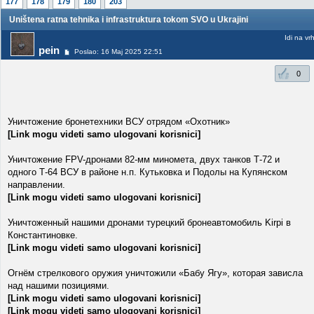
177
178
179
180
203
Uništena ratna tehnika i infrastruktura tokom SVO u Ukrajini
Idi na vr
pein
Poslao: 16 Maj 2025 22:51
0
Уничтожение бронетехники ВСУ отрядом «Охотник»
[Link mogu videti samo ulogovani korisnici]
Уничтожение FPV-дронами 82-мм миномета, двух танков Т-72 и
одного Т-64 ВСУ в районе н.п. Кутьковка и Подолы на Купянском
направлении.
[Link mogu videti samo ulogovani korisnici]
Уничтоженный нашими дронами турецкий бронеавтомобиль Kirpi в
Константиновке.
[Link mogu videti samo ulogovani korisnici]
Огнём стрелкового оружия уничтожили «Бабу Ягу», которая зависла
над нашими позициями.
[Link mogu videti samo ulogovani korisnici]
[Link mogu videti samo ulogovani korisnici]