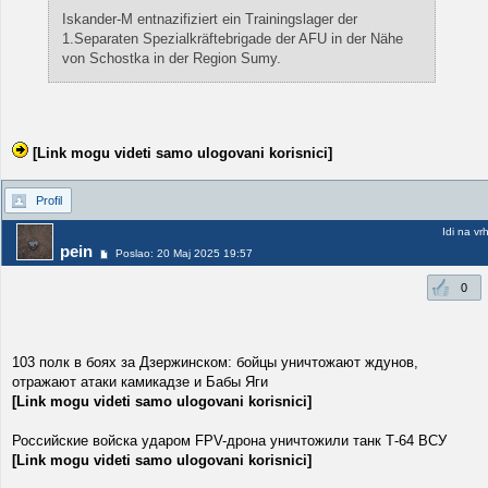
Iskander-M entnazifiziert ein Trainingslager der
1.Separaten Spezialkräftebrigade der AFU in der Nähe
von Schostka in der Region Sumy.
[Link mogu videti samo ulogovani korisnici]
Profil
Idi na vr
pein
Poslao: 20 Maj 2025 19:57
0
103 полк в боях за Дзержинском: бойцы уничтожают ждунов,
отражают атаки камикадзе и Бабы Яги
[Link mogu videti samo ulogovani korisnici]
Российские войска ударом FPV-дрона уничтожили танк Т-64 ВСУ
[Link mogu videti samo ulogovani korisnici]