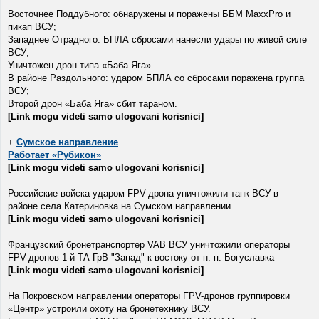
Восточнее Поддубного: обнаружены и поражены ББМ MaxxPro и
пикап ВСУ;
Западнее Отрадного: БПЛА сбросами нанесли удары по живой силе
ВСУ;
Уничтожен дрон типа «Баба Яга».
В районе Раздольного: ударом БПЛА со сбросами поражена группа
ВСУ;
Второй дрон «Баба Яга» сбит тараном.
[Link mogu videti samo ulogovani korisnici]
+
Сумское направление
Работает «Рубикон»
[Link mogu videti samo ulogovani korisnici]
Российские войска ударом FPV-дрона уничтожили танк ВСУ в
районе села Катериновка на Сумском направлении.
[Link mogu videti samo ulogovani korisnici]
Французский бронетранспортер VAB ВСУ уничтожили операторы
FPV-дронов 1-й ТА ГрВ "Запад" к востоку от н. п. Богуславка
[Link mogu videti samo ulogovani korisnici]
На Покровском направлении операторы FPV-дронов группировки
«Центр» устроили охоту на бронетехнику ВСУ.