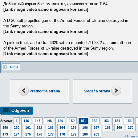
Добротный взрыв боекомплекта украинского танка Т-64.
[Link mogu videti samo ulogovani korisnici]
A D-20 self-propelled gun of the Armed Forces of Ukraine destroyed in
the Sumy region.
[Link mogu videti samo ulogovani korisnici]
A pickup truck and a Ural-4320 with a mounted ZU-23-2 anti-aircraft gun
of the Armed Forces of Ukraine destroyed in the Sumy region.
[Link mogu videti samo ulogovani korisnici]
Profil
Prethodna strana
Sledeća strana
Odgovori
Strana:
1
146
147
148
149
150
151
152
153
154
155
159
160
161
162
163
164
165
166
167
168
169
170
173
174
175
176
177
178
179
180
203
Idi na v