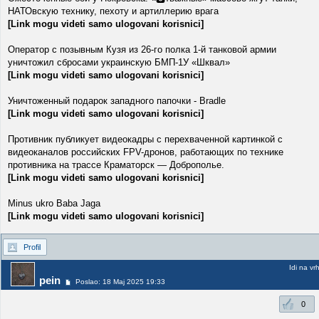
НАТОвскую технику, пехоту и артиллерию врага
[Link mogu videti samo ulogovani korisnici]
Оператор с позывным Кузя из 26-го полка 1-й танковой армии
уничтожил сбросами украинскую БМП-1У «Шквал»
[Link mogu videti samo ulogovani korisnici]
Уничтоженный подарок западного папочки - Bradle
[Link mogu videti samo ulogovani korisnici]
Противник публикует видеокадры с перехваченной картинкой с
видеоканалов российских FPV-дронов, работающих по технике
противника на трассе Краматорск — Доброполье.
[Link mogu videti samo ulogovani korisnici]
Minus ukro Baba Jaga
[Link mogu videti samo ulogovani korisnici]
Profil
Idi na vr
pein
Poslao: 18 Maj 2025 19:33
0