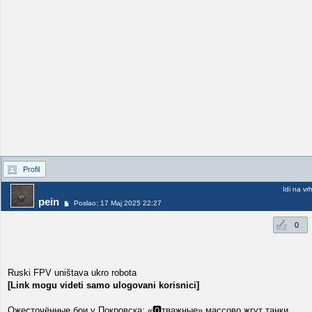
Profil
Idi na vr
pein
Poslao: 17 Maj 2025 22:27
0
Ruski FPV uništava ukro robota
[Link mogu videti samo ulogovani korisnici]
Ожесточённые бои у Покровска: «🅾️тважные» массово жгут танки,