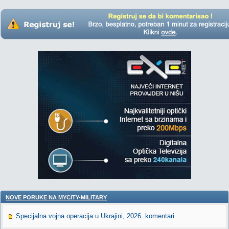
NOVE PORUKE NA MYCITY-MILITARY
Specijalna vojna operacija u Ukrajini, 2026. komentari