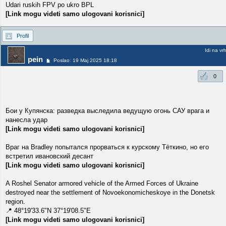
Udari ruskih FPV po ukro BPL
[Link mogu videti samo ulogovani korisnici]
Profil
Idi na vr
pein
Poslao: 19 Maj 2025 18:18
0
Бои у Купянска: разведка выследила ведущую огонь САУ врага и
нанесла удар
[Link mogu videti samo ulogovani korisnici]
Враг на Bradley попытался прорваться к курскому Тёткино, но его
встретил ивановский десант
[Link mogu videti samo ulogovani korisnici]
A Roshel Senator armored vehicle of the Armed Forces of Ukraine
destroyed near the settlement of Novoekonomicheskoye in the Donetsk
region.
📍 48°19'33.6"N 37°19'08.5"E
[Link mogu videti samo ulogovani korisnici]