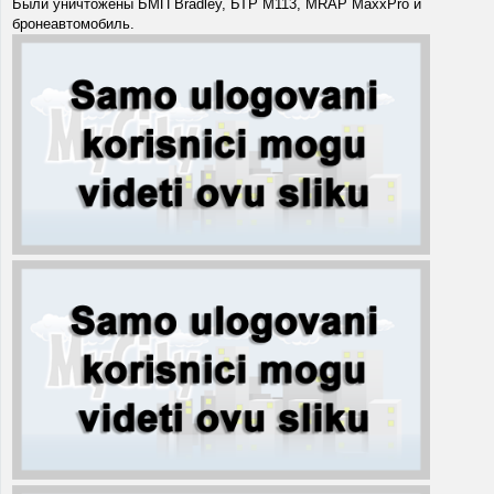
Были уничтожены БМП Bradley, БТР M113, MRAP MaxxPro и
бронеавтомобиль.