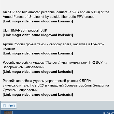
An SUV and two armored personnel carriers (a VAB and an M113) of the
Armed Forces of Ukraine hit by suicide fiber-optic FPV drones.
[Link mogu videti samo ulogovani korisnici]
Ukri HIMARSom pogodili BUK
[Link mogu videti samo ulogovani korisnici]
Армия России громит танки и оборону врага, наступая в Сумской
области
[Link mogu videti samo ulogovani korisnici]
Российские войска ударом “Ланцета” уничтожили танк Т-72 ВСУ на
Запорожском направлении
[Link mogu videti samo ulogovani korisnici]
Российские войска ударом управляемой ракеты Х-БПЛА
уничтожили танк Т-72 ВСУ и канадский бронеавтомобиль Senator на
Сумском направлении
[Link mogu videti samo ulogovani korisnici]
Profil
Idi na vr