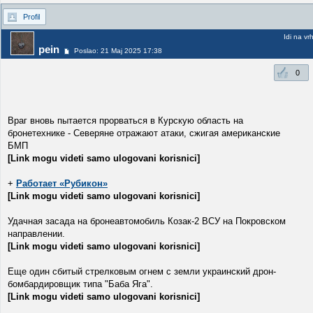
Profil
Idi na vr
pein
Poslao: 21 Maj 2025 17:38
0
Враг вновь пытается прорваться в Курскую область на
бронетехнике - Северяне отражают атаки, сжигая американские
БМП
[Link mogu videti samo ulogovani korisnici]
+
Работает «Рубикон»
[Link mogu videti samo ulogovani korisnici]
Удачная засада на бронеавтомобиль Козак-2 ВСУ на Покровском
направлении.
[Link mogu videti samo ulogovani korisnici]
Еще один сбитый стрелковым огнем с земли украинский дрон-
бомбардировщик типа "Баба Яга".
[Link mogu videti samo ulogovani korisnici]