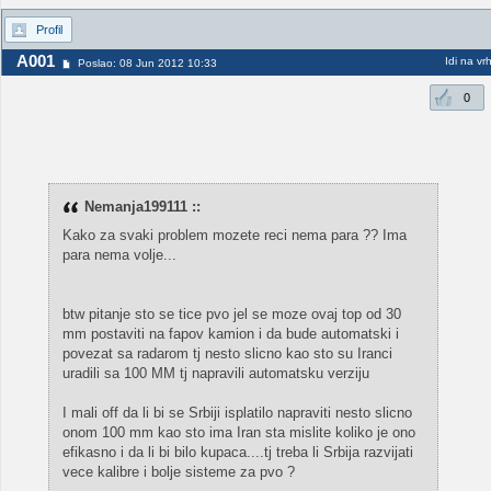
Profil
A001
Idi na vr
Poslao: 08 Jun 2012 10:33
0
Nemanja199111 ::
Kako za svaki problem mozete reci nema para ?? Ima
para nema volje...
btw pitanje sto se tice pvo jel se moze ovaj top od 30
mm postaviti na fapov kamion i da bude automatski i
povezat sa radarom tj nesto slicno kao sto su Iranci
uradili sa 100 MM tj napravili automatsku verziju
I mali off da li bi se Srbiji isplatilo napraviti nesto slicno
onom 100 mm kao sto ima Iran sta mislite koliko je ono
efikasno i da li bi bilo kupaca....tj treba li Srbija razvijati
vece kalibre i bolje sisteme za pvo ?