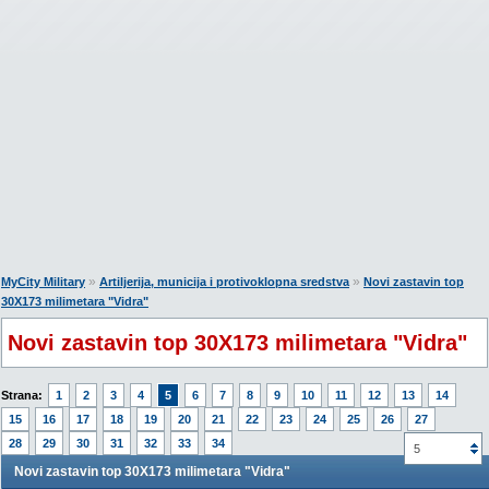
»
»
MyCity Military
Artiljerija, municija i protivoklopna sredstva
Novi zastavin top
30X173 milimetara "Vidra"
Novi zastavin top 30X173 milimetara "Vidra"
Strana:
1
2
3
4
5
6
7
8
9
10
11
12
13
14
15
16
17
18
19
20
21
22
23
24
25
26
27
28
29
30
31
32
33
34
5
Novi zastavin top 30X173 milimetara "Vidra"