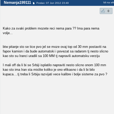
Nemanja199111
Idi na vr
Poslao: 07 Jun 2012 23:49
0
Kako za svaki problem mozete reci nema para ?? Ima para nema
volje...
btw pitanje sto se tice pvo jel se moze ovaj top od 30 mm postaviti na
fapov kamion i da bude automatski i povezat sa radarom tj nesto slicno
kao sto su Iranci uradili sa 100 MM tj napravili automatsku verziju
I mali off da li bi se Srbiji isplatilo napraviti nesto slicno onom 100 mm
kao sto ima Iran sta mislite koliko je ono efikasno i da li bi bilo
kupaca....tj treba li Srbija razvijati vece kalibre i bolje sisteme za pvo ?