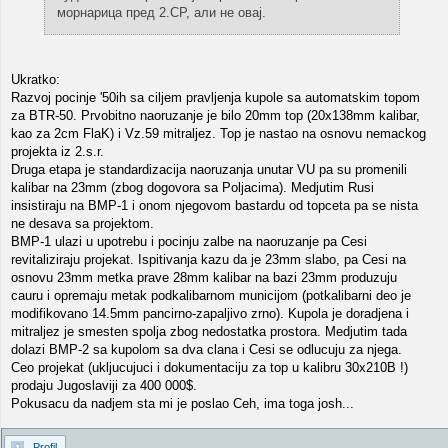
морнарица пред 2.СР, али не овај.
Ukratko:
Razvoj pocinje '50ih sa ciljem pravljenja kupole sa automatskim topom
za BTR-50. Prvobitno naoruzanje je bilo 20mm top (20x138mm kalibar,
kao za 2cm FlaK) i Vz.59 mitraljez. Top je nastao na osnovu nemackog
projekta iz 2.s.r.
Druga etapa je standardizacija naoruzanja unutar VU pa su promenili
kalibar na 23mm (zbog dogovora sa Poljacima). Medjutim Rusi
insistiraju na BMP-1 i onom njegovom bastardu od topceta pa se nista
ne desava sa projektom.
BMP-1 ulazi u upotrebu i pocinju zalbe na naoruzanje pa Cesi
revitaliziraju projekat. Ispitivanja kazu da je 23mm slabo, pa Cesi na
osnovu 23mm metka prave 28mm kalibar na bazi 23mm produzuju
cauru i opremaju metak podkalibarnom municijom (potkalibarni deo je
modifikovano 14.5mm pancirno-zapaljivo zrno). Kupola je doradjena i
mitraljez je smesten spolja zbog nedostatka prostora. Medjutim tada
dolazi BMP-2 sa kupolom sa dva clana i Cesi se odlucuju za njega.
Ceo projekat (ukljucujuci i dokumentaciju za top u kalibru 30x210B !)
prodaju Jugoslaviji za 400 000$.
Pokusacu da nadjem sta mi je poslao Ceh, ima toga josh...
Profil