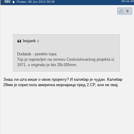
lav
Idi na vr
Poslao: 08 Jun 2012 00:06
0
bojank ::
Dodatak - poreklo topa:
Top je napravljen na osnovu Ceskoslovackog projekta iz
1971, u originalu je bio 28x195mm.
Знаш ли шта више о овом пројекту? И калибар је чудан. Калибар
28мм је користила америчка морнарица пред 2.СР, али не овај.