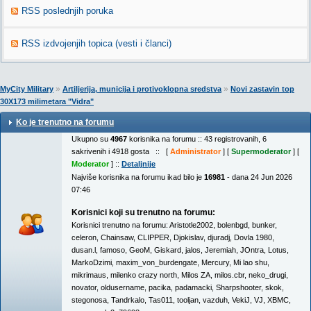
RSS poslednjih poruka
RSS izdvojenjih topica (vesti i članci)
»
»
MyCity Military
Artiljerija, municija i protivoklopna sredstva
Novi zastavin top
30X173 milimetara "Vidra"
Ko je trenutno na forumu
Ukupno su
4967
korisnika na forumu :: 43 registrovanih, 6
sakrivenih i 4918 gosta :: [
Administrator
] [
Supermoderator
] [
Moderator
] ::
Detaljnije
Najviše korisnika na forumu ikad bilo je
16981
- dana 24 Jun 2026
07:46
Korisnici koji su trenutno na forumu:
Korisnici trenutno na forumu:
Aristotle2002
,
bolenbgd
,
bunker
,
celeron
,
Chainsaw
,
CLIPPER
,
Djokislav
,
djuradj
,
Dovla 1980
,
dusan.l
,
famoso
,
GeoM
,
Giskard
,
jalos
,
Jeremiah
,
JOntra
,
Lotus
,
MarkoDzimi
,
maxim_von_burdengate
,
Mercury
,
Mi lao shu
,
mikrimaus
,
milenko crazy north
,
Milos ZA
,
milos.cbr
,
neko_drugi
,
novator
,
oldusername
,
pacika
,
padamacki
,
Sharpshooter
,
skok
,
stegonosa
,
Tandrkalo
,
Tas011
,
tooljan
,
vazduh
,
VekiJ
,
VJ
,
XBMC
,