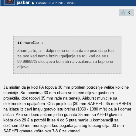
jazbar
Poslao: 08 Jun 2012 10:33
0
mareCar ::
Znam ja to, ali i dalje nema smisla da se pise da je top
za pvo kad nema brzinu gadjanja za to i kad ce se u
99,99999% slucajeva koristiti na vozilama za kopnene
ciljeve.
Ja mislim da je kod PA topova 30 mm problem potrošnje velike količine
municije. Sa topovima 30 mm obara se leteće ciljeve gustinom
projektila, dok topovi 35 mm rade na temelju Airburst municije sa
elektronskim upaljaćem. Oba projektila (30 mm SAPHEI i 35 mm AHED)
na izlazu iz cevi imaju gotovo istu brzinu (1050 - 1080 m/s) pa je i domet
slićan. Ako se dobro sećam jedna granata 35 mm sa AHED glavom
košta oko 29 € a potroši ih se 4 do 5 puta manje u komparaciji sa
obićnom 30 mm municijom kod pogađanja istog letećeg cilja. 30 mm
SAPHEI granata košta oko 7-8 € za komad.