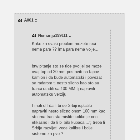
A001 ::
Nemanja199111 ::
Kako za svaki problem mozete reci
nema para ?? Ima para nema volje...
btw pitanje sto se tice pvo jel se moze
ovaj top od 30 mm postaviti na fapov
kamion i da bude automatski i povezat
sa radarom tj nesto slicno kao sto su
Iranci uradili sa 100 MM tj napravili
automatsku verziju
I mali off da li bi se Srbiji isplatilo
napraviti nesto slicno onom 100 mm kao
sto ima Iran sta mislite koliko je ono
efikasno i da li bi bilo kupaca....tj treba li
Srbija razvijati vece kalibre i bolje
sisteme za pvo ?