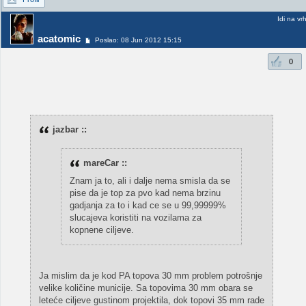
Idi na vr
acatomic
Poslao: 08 Jun 2012 15:15
0
jazbar ::
mareCar ::
Znam ja to, ali i dalje nema smisla da se
pise da je top za pvo kad nema brzinu
gadjanja za to i kad ce se u 99,99999%
slucajeva koristiti na vozilama za
kopnene ciljeve.
Ja mislim da je kod PA topova 30 mm problem potrošnje
velike količine municije. Sa topovima 30 mm obara se
leteće ciljeve gustinom projektila, dok topovi 35 mm rade