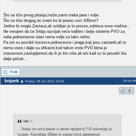
Što se tiče prvog pitanja,može,samo treba para i volje.
Što se tiče drugog,ne znam ko bi pravio cevi 100mm?
Jedino bi mogla Zastava,ali ozbiljan je to proces,zahteva nove mašine...
Ne verujem da će Srbija razvijati veće kalibre i bolje sisteme PVO za
sebe,jednostavno vlast nema volje za tako nešto.
Pa oni su povukli trocevce,jednocevce i prage,koji jesu zastareli,ali to
nema veze,i dalje su efikasni,kod takve vrste PVO bitna je
masovnost,zastupljenost,da ih je što više,ali eto kad su to povukli šta
dalje pričati...
Profil
bojank
Idi na vr
Poslao: 08 Jun 2012 13:29
3
lav ::
...Знаш ли шта више о овом пројекту? И калибар је
чудан. Калибар 28мм је користила америчка