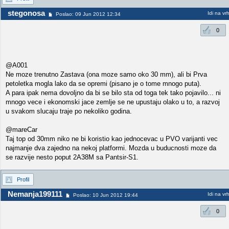
stegonosa
Idi na vr
Poslao: 09 Jun 2012 12:34
0
@A001
Ne moze trenutno Zastava (ona moze samo oko 30 mm), ali bi Prva
petoletka mogla lako da se opremi (pisano je o tome mnogo puta).
A para ipak nema dovoljno da bi se bilo sta od toga tek tako pojavilo... ni
mnogo vece i ekonomski jace zemlje se ne upustaju olako u to, a razvoj
u svakom slucaju traje po nekoliko godina.
@mareCar
Taj top od 30mm niko ne bi koristio kao jednocevac u PVO varijanti vec
najmanje dva zajedno na nekoj platformi. Mozda u buducnosti moze da
se razvije nesto poput 2A38M sa Pantsir-S1.
Profil
Nemanja199111
Idi na vr
Poslao: 10 Jun 2012 19:44
0