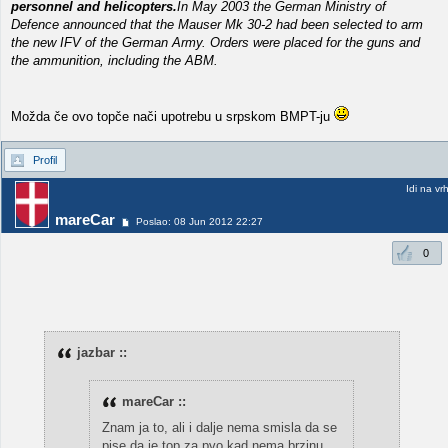
personnel and helicopters.
In May 2003 the German Ministry of
Defence announced that the Mauser Mk 30-2 had been selected to arm
the new IFV of the German Army. Orders were placed for the guns and
the ammunition, including the ABM.
Možda če ovo topče nači upotrebu u srpskom BMPT-ju
Profil
Idi na vr
mareCar
Poslao: 08 Jun 2012 22:27
0
jazbar ::
mareCar ::
Znam ja to, ali i dalje nema smisla da se
pise da je top za pvo kad nema brzinu