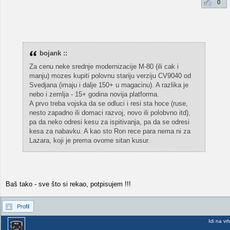
0
bojank ::
Za cenu neke srednje modernizacije M-80 (ili cak i
manju) mozes kupiti polovnu stariju verziju CV9040 od
Svedjana (imaju i dalje 150+ u magacinu). A razlika je
nebo i zemlja - 15+ godina novija platforma.
A prvo treba vojska da se odluci i resi sta hoce (ruse,
nesto zapadno ili domaci razvoj, novo ili polobvno itd),
pa da neko odresi kesu za ispitivanja, pa da se odresi
kesa za nabavku. A kao sto Ron rece para nema ni za
Lazara, koji je prema ovome sitan kusur.
Baš tako - sve što si rekao, potpisujem !!!
Profil
Idi na vr