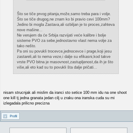
Što se tiče prvog pitanja,može,samo treba para i volje.
Što se tiče drugog,ne znam ko bi pravio cevi 100mm?
Jedino bi mogla Zastava,ali ozbiljan je to proces,zahteva
nove mašine...
Ne verujem da će Srbija razvijati veće kalibre i bolje
sisteme PVO za sebe,jednostavno vlast nema volje za
tako nešto.
Pa oni su povukli trocevce,jednocevce i prage,koji jesu
zastareli,ali to nema veze,i dalje su efikasni,kod takve
vrste PVO bitna je masovnost,zastupljenost,da ih je što
više,ali eto kad su to povukli šta dalje pričati...
nisam strucnjak ali mislim da iranci sto setice 100 mm idu na one shoot
one kill tj jedna granata jedan cilj u zraku ona iranska cuda su mi
izlegadala prilicno precizna
Profil