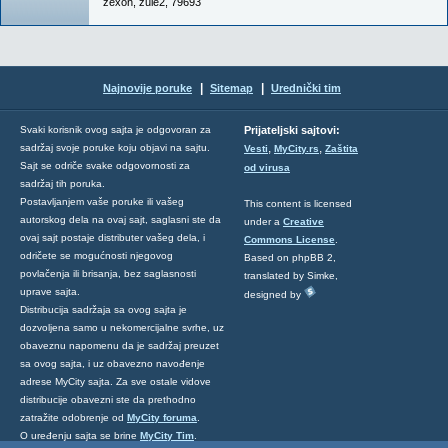
zexon
,
zule2
,
79693
|
|
Najnovije poruke
Sitemap
Urednički tim
Svaki korisnik ovog sajta je odgovoran za
Prijateljski sajtovi:
,
,
sadržaj svoje poruke koju objavi na sajtu.
Vesti
MyCity.rs
Zaštita
Sajt se odriče svake odgovornosti za
od virusa
sadržaj tih poruka.
Postavljanjem vaše poruke ili vašeg
This content is licensed
autorskog dela na ovaj sajt, saglasni ste da
under a
Creative
ovaj sajt postaje distributer vašeg dela, i
Commons License
.
odričete se mogućnosti njegovog
Based on phpBB 2,
povlačenja ili brisanja, bez saglasnosti
translated by Simke,
uprave sajta.
designed by
Distribucija sadržaja sa ovog sajta je
dozvoljena samo u nekomercijalne svrhe, uz
obaveznu napomenu da je sadržaj preuzet
sa ovog sajta, i uz obavezno navođenje
adrese MyCity sajta. Za sve ostale vidove
distribucije obavezni ste da prethodno
zatražite odobrenje od
MyCity foruma
.
O uređenju sajta se brine
MyCity Tim
.