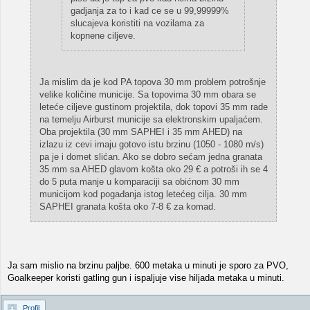
gadjanja za to i kad ce se u 99,99999%
slucajeva koristiti na vozilama za
kopnene ciljeve.
Ja mislim da je kod PA topova 30 mm problem potrošnje
velike količine municije. Sa topovima 30 mm obara se
leteće ciljeve gustinom projektila, dok topovi 35 mm rade
na temelju Airburst municije sa elektronskim upaljaćem.
Oba projektila (30 mm SAPHEI i 35 mm AHED) na
izlazu iz cevi imaju gotovo istu brzinu (1050 - 1080 m/s)
pa je i domet slićan. Ako se dobro sećam jedna granata
35 mm sa AHED glavom košta oko 29 € a potroši ih se 4
do 5 puta manje u komparaciji sa obićnom 30 mm
municijom kod pogađanja istog letećeg cilja. 30 mm
SAPHEI granata košta oko 7-8 € za komad.
Ja sam mislio na brzinu paljbe. 600 metaka u minuti je sporo za PVO,
Goalkeeper koristi gatling gun i ispaljuje vise hiljada metaka u minuti.
Profil