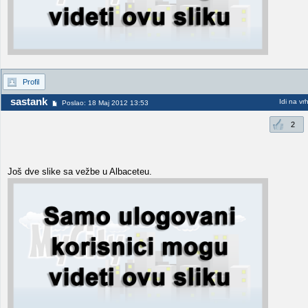
Profil
sastank
Idi na vr
Poslao: 18 Maj 2012 13:53
2
Još dve slike sa vežbe u Albaceteu.