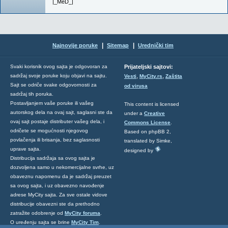
|_MeD_|
|
|
Najnovije poruke
Sitemap
Urednički tim
Svaki korisnik ovog sajta je odgovoran za
Prijateljski sajtovi:
,
,
sadržaj svoje poruke koju objavi na sajtu.
Vesti
MyCity.rs
Zaštita
Sajt se odriče svake odgovornosti za
od virusa
sadržaj tih poruka.
Postavljanjem vaše poruke ili vašeg
This content is licensed
autorskog dela na ovaj sajt, saglasni ste da
under a
Creative
ovaj sajt postaje distributer vašeg dela, i
Commons License
.
odričete se mogućnosti njegovog
Based on phpBB 2,
povlačenja ili brisanja, bez saglasnosti
translated by Simke,
uprave sajta.
designed by
Distribucija sadržaja sa ovog sajta je
dozvoljena samo u nekomercijalne svrhe, uz
obaveznu napomenu da je sadržaj preuzet
sa ovog sajta, i uz obavezno navođenje
adrese MyCity sajta. Za sve ostale vidove
distribucije obavezni ste da prethodno
zatražite odobrenje od
MyCity foruma
.
O uređenju sajta se brine
MyCity Tim
.