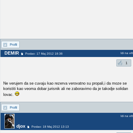
Profil
DEMIR
Idi na vr
Poslao: 17 Maj 2012 18:36
1
Ne verujem da se cuvaju kao rezerva verovatno su propali,i da moze se
koristiti kao veoma dobar jurisnik ali ne zaboravimo da je takodje solidan
lovac.
Profil
Idi na vr
djox
Poslao: 18 Maj 2012 13:13