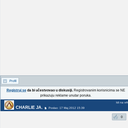
Profil
Registruj se
da bi učestvovao u diskusiji.
Registrovanim korisnicima se NE
prikazuju reklame unutar poruka.
Idi na vr
CHARLIE JA.
Poslao: 17 Maj 2012 15:39
0