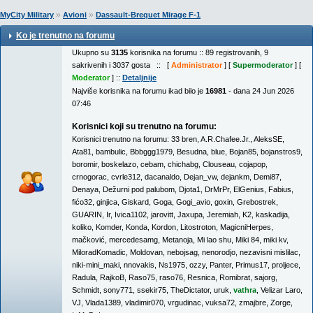
»
»
MyCity Military
Avioni
Dassault-Brequet Mirage F-1
Ko je trenutno na forumu
Ukupno su
3135
korisnika na forumu :: 89 registrovanih, 9
sakrivenih i 3037 gosta :: [
Administrator
] [
Supermoderator
] [
Moderator
] ::
Detaljnije
Najviše korisnika na forumu ikad bilo je
16981
- dana 24 Jun 2026
07:46
Korisnici koji su trenutno na forumu:
Korisnici trenutno na forumu:
33 bren
,
A.R.Chafee.Jr.
,
AleksSE
,
Ata81
,
bambulic
,
Bbbggg1979
,
Besudna
,
blue
,
Bojan85
,
bojanstros9
,
boromir
,
boskelazo
,
cebam
,
chichabg
,
Clouseau
,
cojapop
,
crnogorac
,
cvrle312
,
dacanaldo
,
Dejan_vw
,
dejankm
,
Demi87
,
Denaya
,
Dežurni pod palubom
,
Djota1
,
DrMrPr
,
ElGenius
,
Fabius
,
fićo32
,
ginjica
,
Giskard
,
Goga
,
Gogi_avio
,
goxin
,
Grebostrek
,
GUARIN
,
Ir
,
Ivica1102
,
jarovitt
,
Jaxupa
,
Jeremiah
,
K2
,
kaskadija
,
koliko
,
Komder
,
Konda
,
Kordon
,
Litostroton
,
MagicniHerpes
,
mačković
,
mercedesamg
,
Metanoja
,
Mi lao shu
,
Miki 84
,
miki kv
,
MiloradKomadic
,
Moldovan
,
nebojsag
,
nenorodjo
,
nezavisni mislilac
,
niki-mini_maki
,
nnovakis
,
Ns1975
,
ozzy
,
Panter
,
Primus17
,
proljece
,
Radula
,
RajkoB
,
Raso75
,
raso76
,
Resnica
,
Romibrat
,
sajorg
,
Schmidt
,
sony771
,
ssekir75
,
TheDictator
,
uruk
,
vathra
,
Velizar Laro
,
VJ
,
Vlada1389
,
vladimir070
,
vrgudinac
,
vuksa72
,
zmajbre
,
Zorge
,