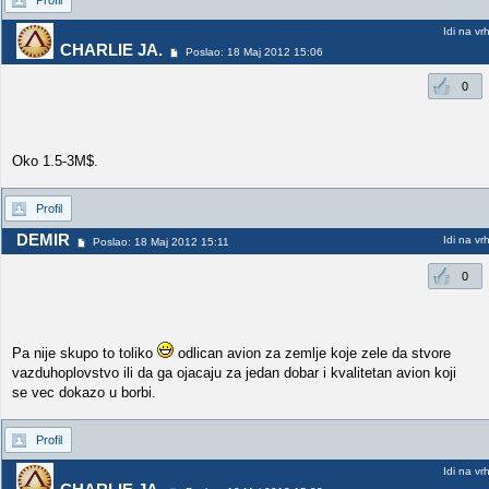
Profil
Idi na vr
CHARLIE JA.
Poslao: 18 Maj 2012 15:06
0
Oko 1.5-3M$.
Profil
DEMIR
Idi na vr
Poslao: 18 Maj 2012 15:11
0
Pa nije skupo to toliko
odlican avion za zemlje koje zele da stvore
vazduhoplovstvo ili da ga ojacaju za jedan dobar i kvalitetan avion koji
se vec dokazo u borbi.
Profil
Idi na vr