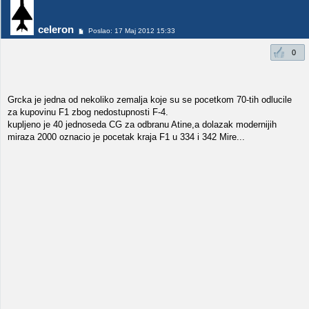
celeron
Poslao: 17 Maj 2012 15:33
0
Grcka je jedna od nekoliko zemalja koje su se pocetkom 70-tih odlucile
za kupovinu F1 zbog nedostupnosti F-4.
kupljeno je 40 jednoseda CG za odbranu Atine,a dolazak modernijih
miraza 2000 oznacio je pocetak kraja F1 u 334 i 342 Mire...