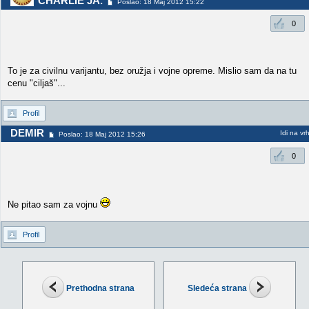
CHARLIE JA.
Poslao: 18 Maj 2012 15:22
0
To je za civilnu varijantu, bez oružja i vojne opreme. Mislio sam da na tu
cenu "ciljaš"...
Profil
DEMIR
Idi na vr
Poslao: 18 Maj 2012 15:26
0
Ne pitao sam za vojnu
Profil
Prethodna strana
Sledeća strana