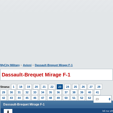
»
»
MyCity Military
Avioni
Dassault-Brequet Mirage F-1
Dassault-Brequet Mirage F-1
Strana:
1
18
19
20
21
22
23
24
25
26
27
28
29
30
31
32
33
34
35
36
37
38
39
40
41
42
43
44
45
46
47
48
49
50
51
52
62
23
Dassault-Brequet Mirage F-1
Idi na vr