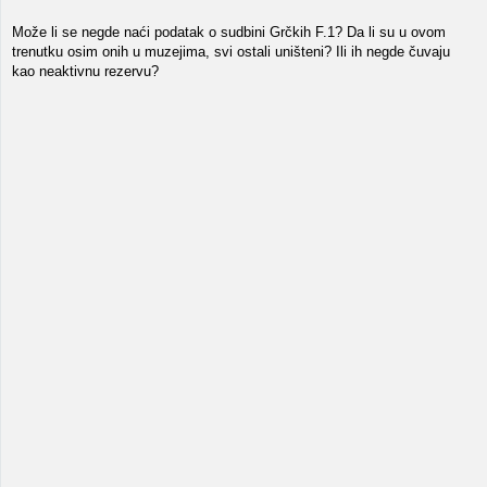
Može li se negde naći podatak o sudbini Grčkih F.1? Da li su u ovom
trenutku osim onih u muzejima, svi ostali uništeni? Ili ih negde čuvaju
kao neaktivnu rezervu?