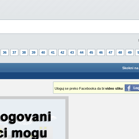
36
37
38
39
40
41
42
43
44
45
46
47
48
49
Skokni na 
Uloguj se preko Facebooka da bi
video sliku
: