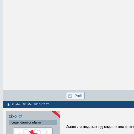
Profil
Poslao: 04 Mar 2013 07:25
zixo
Legendarni građanin
Имаш ли податак од када је ова фот