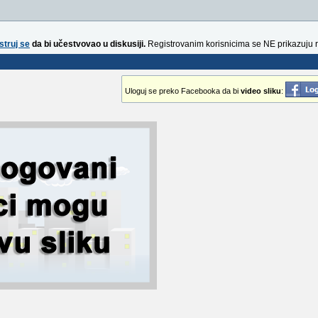
struj se
da bi učestvovao u diskusiji.
Registrovanim korisnicima se NE prikazuju 
Uloguj se preko Facebooka da bi
video sliku
: