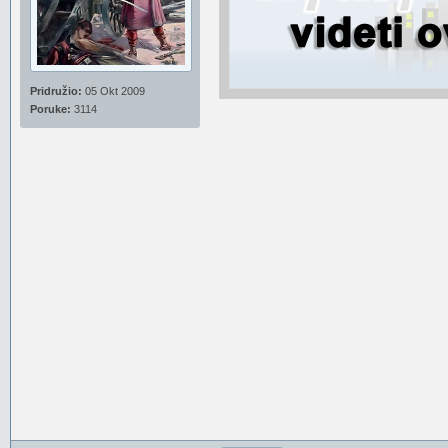
Pridružio:
05 Okt 2009
Poruke:
3114