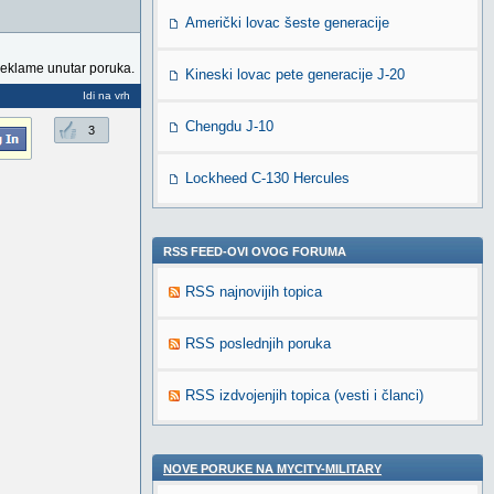
Američki lovac šeste generacije
reklame unutar poruka.
Kineski lovac pete generacije J-20
Idi na vrh
Chengdu J-10
3
Lockheed C-130 Hercules
RSS FEED-OVI OVOG FORUMA
RSS najnovijih topica
RSS poslednjih poruka
RSS izdvojenjih topica (vesti i članci)
NOVE PORUKE NA MYCITY-MILITARY