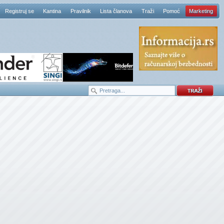
Registruj se
Kantina
Pravilnik
Lista članova
Traži
Pomoć
Marketing