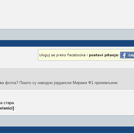
ова фотка? Пошто су наводно јордански Миражи Ф1 приземљени.
а стара.
risnici]