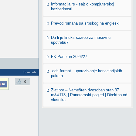
Informacija.rs - sajt o kompjuterskoj
bezbednosti
Prevod romana sa srpskog na engleski
Da li je linuks sazreo za masovnu
upotrebu?
FK Partizan 2026/27.
.ods format - upoređivanje kancelarijskih
Idi na vrh
paketa
0
Zlatibor – Namešten dvosoban stan 37
m&#178; | Panoramski pogled | Direktno od
vlasnika