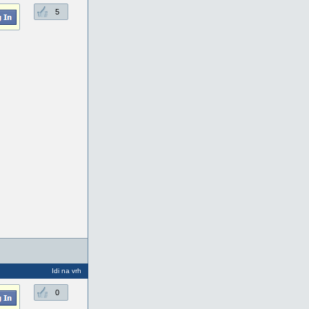
5
Idi na vrh
0