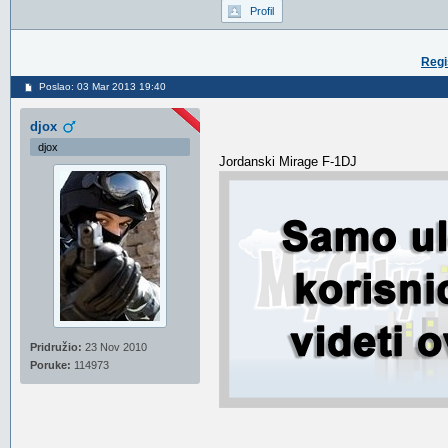
Profil
Regi
Poslao: 03 Mar 2013 19:40
djox
djox
Jordanski Mirage F-1DJ
Pridružio:
23 Nov 2010
Poruke:
114973