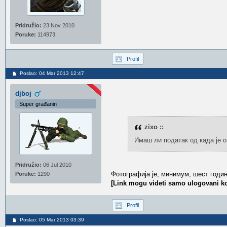
Pridružio:
23 Nov 2010
Poruke:
114973
Profil
Poslao: 04 Mar 2013 12:47
djboj
Super građanin
zixo ::
Имаш ли податак од када је 
Pridružio:
06 Jul 2010
Фотографија је, минимум, шест годин
Poruke:
1290
[Link mogu videti samo ulogovani ko
Profil
Poslao: 05 Mar 2013 03:39