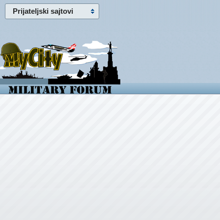
Prijateljski sajtovi