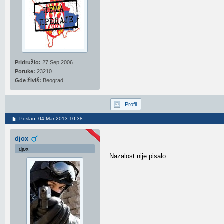
Pridružio:
27 Sep 2006
Poruke:
23210
Gde živiš:
Beograd
Profil
Poslao: 04 Mar 2013 10:38
djox
djox
Nazalost nije pisalo.