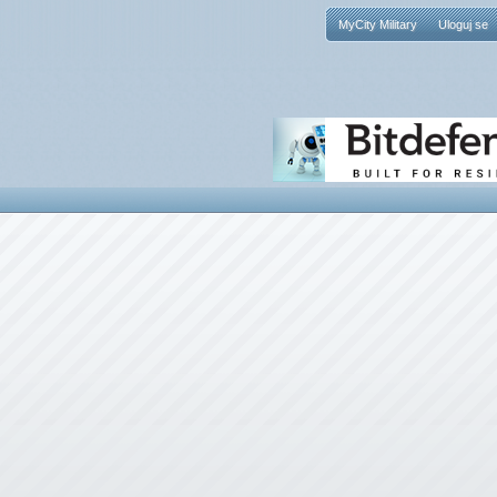
MyCity Military
Uloguj se