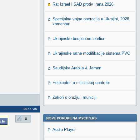
Rat Izrael i SAD protiv Irana 2026
Specijalna vojna operacija u Ukrajini, 2026.
komentari
Ukrajinske bespilotne letelice
Ukrajinske ratne modifikacije sistema PVO
Saudijska Arabija & Jemen
Helikopteri u milicijskoj upotrebi
Zakon o oružju i municiji
Idi na vrh
NOVE PORUKE NA MYCITY.RS
0
Audio Player