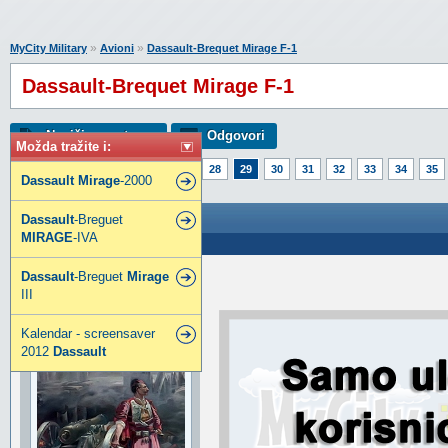
»
»
MyCity Military
Avioni
Dassault-Brequet Mirage F-1
Dassault-Brequet Mirage F-1
Napiši novu temu
Odgovori
Možda tražite i:
Strana:
1
24
25
26
27
28
29
30
31
32
33
34
35
Dassault
Mirage
-2000
54
55
56
57
58
62
Dassault-Brequet Mirage F-1
Dassault
-Breguet
MIRAGE
-IVA
Poslao: 03 Mar 2013 05:02
Dassault
-Breguet
Mirage
BSD
III
Legendarni građanin
Kalendar - screensaver
2012
Dassault