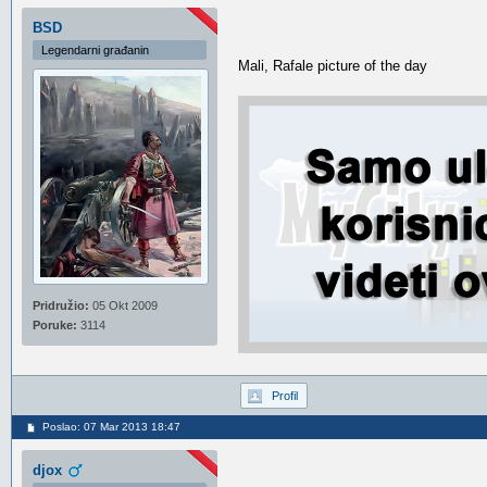
BSD
Legendarni građanin
Mali, Rafale picture of the day
Pridružio:
05 Okt 2009
Poruke:
3114
Profil
Poslao: 07 Mar 2013 18:47
djox