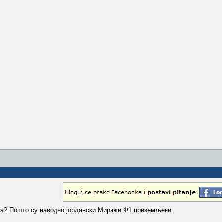
ка? Пошто су наводно јордански Миражи Ф1 приземљени.