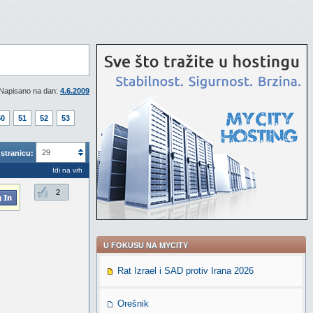
Napisano na dan:
4.6.2009
50
51
52
53
29
stranicu:
Idi na vrh
2
U FOKUSU NA MYCITY
Rat Izrael i SAD protiv Irana 2026
Orešnik