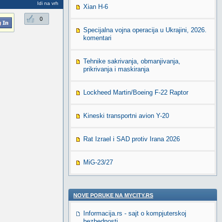
Idi na vrh
Xian H-6
0
Specijalna vojna operacija u Ukrajini, 2026.
komentari
Tehnike sakrivanja, obmanjivanja,
prikrivanja i maskiranja
Lockheed Martin/Boeing F-22 Raptor
Kineski transportni avion Y-20
Rat Izrael i SAD protiv Irana 2026
MiG-23/27
NOVE PORUKE NA MYCITY.RS
Informacija.rs - sajt o kompjuterskoj
bezbednosti