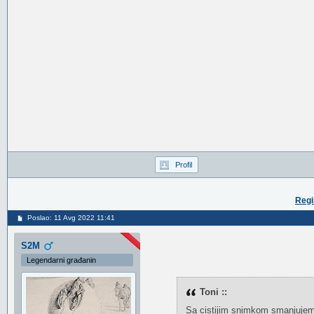
Profil
Regi
Poslao: 11 Avg 2022 11:41
S2M
Legendarni građanin
Toni ::
Sa cistijim snimkom smanjujem