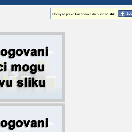
Uloguj se preko Facebooka da bi
video sliku
: