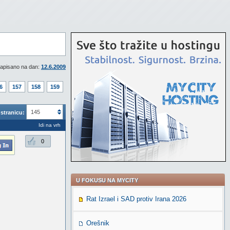
apisano na dan:
12.6.2009
6
157
158
159
145
stranicu:
Idi na vrh
0
U FOKUSU NA MYCITY
Rat Izrael i SAD protiv Irana 2026
Orešnik