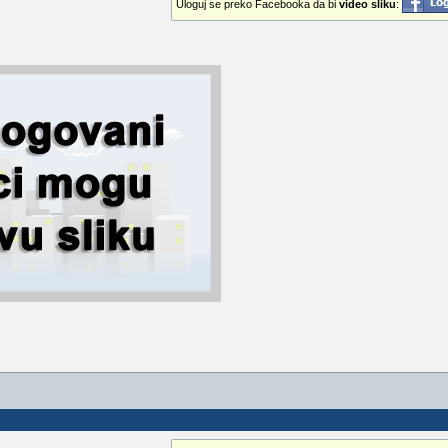
Uloguj se preko Facebooka da bi
video sliku
: