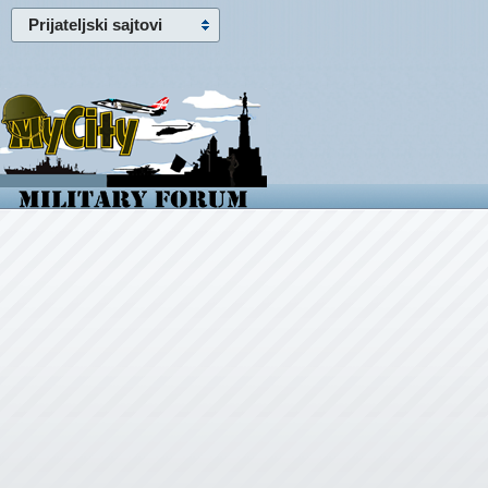
Prijateljski sajtovi