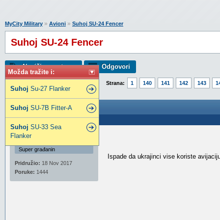
»
»
MyCity Military
Avioni
Suhoj SU-24 Fencer
Suhoj SU-24 Fencer
Napiši novu temu
Odgovori
Možda tražite i:
Strana:
1
140
141
142
143
1
Suhoj
Su-27 Flanker
Suhoj SU-24 Fencer
Suhoj
SU-7B Fitter-A
Poslao: 11 Avg 2022 11:33
Suhoj
SU-33 Sea
Flanker
kaptain
Super građanin
Ispade da ukrajinci vise koriste avijaci
Pridružio:
18 Nov 2017
Poruke:
1444