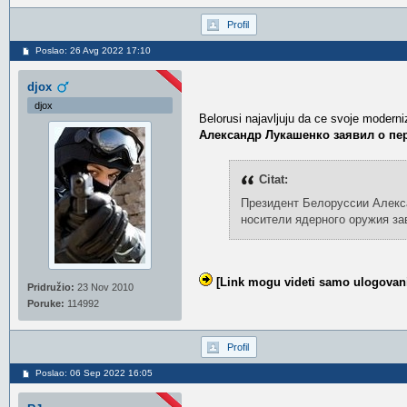
Profil
Poslao: 26 Avg 2022 17:10
djox
djox
Belorusi najavljuju da ce svoje modern
Александр Лукашенко заявил о пе
Citat:
Президент Белоруссии Алекса
носители ядерного оружия з
[Link mogu videti samo ulogovani
Pridružio:
23 Nov 2010
Poruke:
114992
Profil
Poslao: 06 Sep 2022 16:05