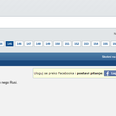
N
44
145
146
147
148
149
150
151
152
153
154
155
15
Skokni na 
ju nego Rusi.