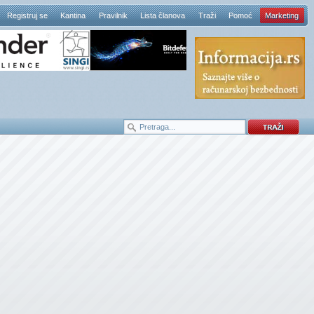
Registruj se
Kantina
Pravilnik
Lista članova
Traži
Pomoć
Marketing