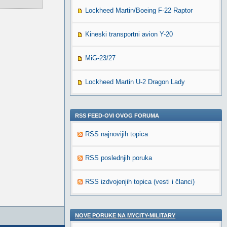
Lockheed Martin/Boeing F-22 Raptor
Kineski transportni avion Y-20
MiG-23/27
Lockheed Martin U-2 Dragon Lady
RSS FEED-OVI OVOG FORUMA
RSS najnovijih topica
RSS poslednjih poruka
RSS izdvojenjih topica (vesti i članci)
NOVE PORUKE NA MYCITY-MILITARY