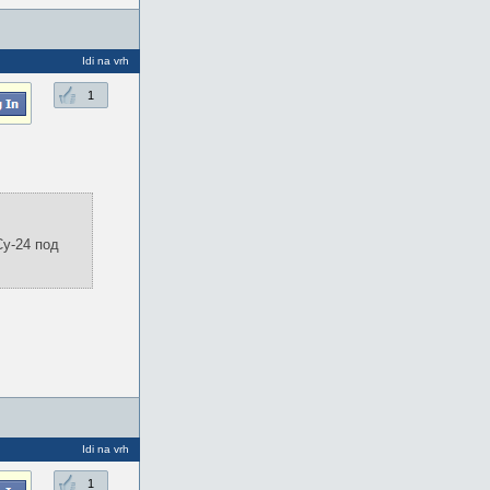
Idi na vrh
1
у-24 под
Idi na vrh
1