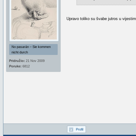
Upravo toliko su švabe jutros u vijesti
No pasarán – Sie kommen
nicht durch
Pridružio:
21 Nov 2009
Poruke:
6812
Profil