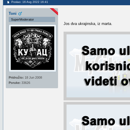
Poslao: 16 Avg 2022 16:41
Toni
SuperModerator
Jos dva ukrajinska, iz marta.
Pridružio:
18 Jun 2008
Poruke:
33626