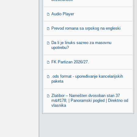
Audio Player
Prevod romana sa srpskog na engleski
Da li je linuks sazreo za masovnu
upotrebu?
FK Partizan 2026/27.
.ods format - upoređivanje kancelarijskih
paketa
Zlatibor – Namešten dvosoban stan 37
m&#178; | Panoramski pogled | Direktno od
vlasnika