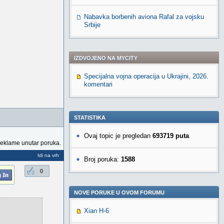
Nabavka borbenih aviona Rafal za vojsku
Srbije
IZDVOJENO NA MYCITY
Specijalna vojna operacija u Ukrajini, 2026.
komentari
STATISTIKA
Ovaj topic je pregledan
693719 puta
reklame unutar poruka.
Idi na vrh
Broj poruka:
1588
0
NOVE PORUKE U OVOM FORUMU
Xian H-6