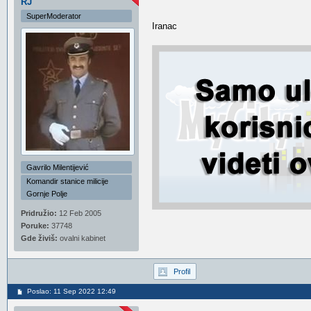
RJ
SuperModerator
Iranac
Gavrilo Milentijević
Komandir stanice milicije
Gornje Polje
Pridružio:
12 Feb 2005
Poruke:
37748
Gde živiš:
ovalni kabinet
Profil
Poslao: 11 Sep 2022 12:49