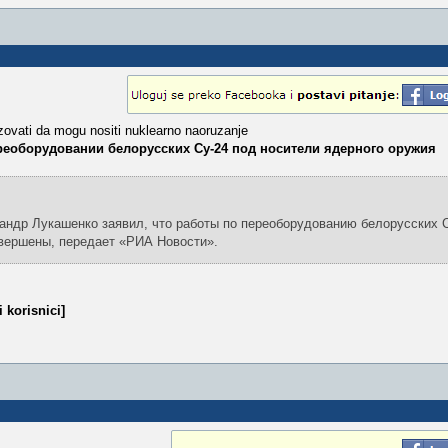
izovati da mogu nositi nuklearno naoruzanje
реоборудовании белорусских Су-24 под носители ядерного оружия
ндр Лукашенко заявил, что работы по переоборудованию белорусских С
авершены, передает «РИА Новости».
 korisnici]