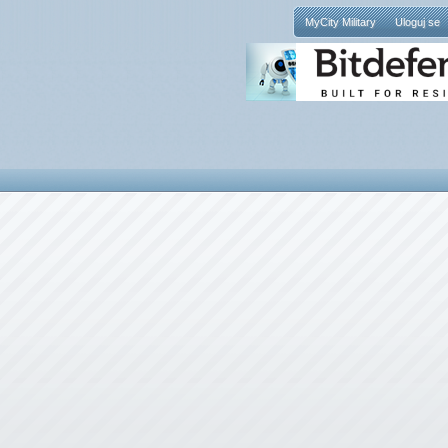
MyCity Military
Uloguj se