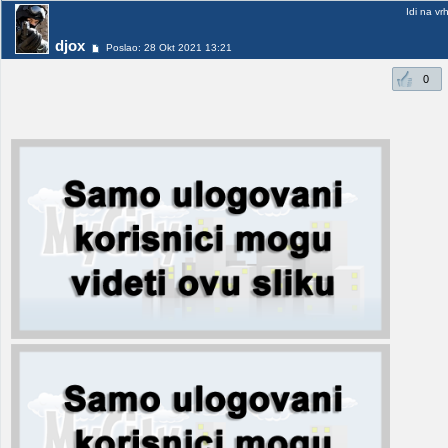
Idi na vr
djox
Poslao: 28 Okt 2021 13:21
0