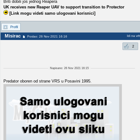
Briti dobili jos jednog Reapera
UK receives new Reaper UAV to support transition to Protector
[Link mogu videti samo ulogovani korisnici]
Profil
Misirac
Idi na vr
Poslao: 26 Nov 2021 16:16
2
Napisano: 26 Nov 2021 16:15
Predator oboren od strane VRS u Posavini 1995.