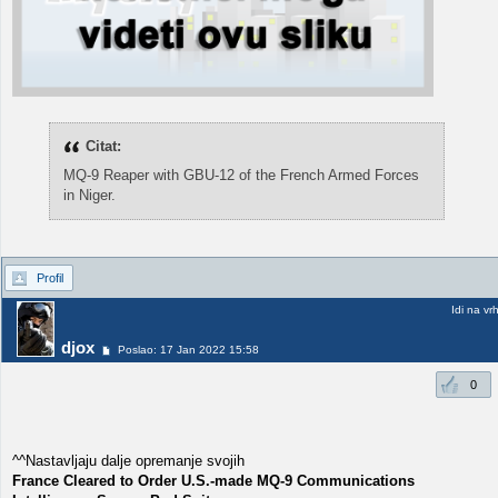
Citat:
MQ-9 Reaper with GBU-12 of the French Armed Forces
in Niger.
Profil
Idi na vr
djox
Poslao: 17 Jan 2022 15:58
0
^^Nastavljaju dalje opremanje svojih
France Cleared to Order U.S.-made MQ-9 Communications