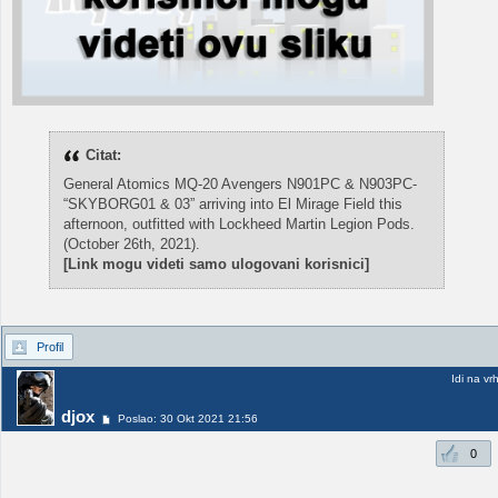
Citat:
General Atomics MQ-20 Avengers N901PC & N903PC-
“SKYBORG01 & 03” arriving into El Mirage Field this
afternoon, outfitted with Lockheed Martin Legion Pods.
(October 26th, 2021).
[Link mogu videti samo ulogovani korisnici]
Profil
Idi na vr
djox
Poslao: 30 Okt 2021 21:56
0