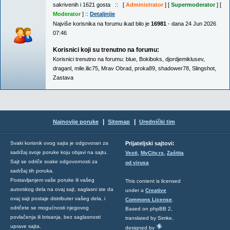
sakrivenih i 1621 gosta :: [
Administrator
] [
Supermoderator
] [
Moderator
] ::
Detaljnije
Najviše korisnika na forumu ikad bilo je
16981
- dana 24 Jun 2026
07:46
Korisnici koji su trenutno na forumu:
Korisnici trenutno na forumu:
blue
,
Bokiboks
,
djordjemiklusev
,
draganl
,
mile.ilic75
,
Mrav Obrad
,
proka89
,
shadower78
,
Slingshot
,
Zastava
|
|
Najnovije poruke
Sitemap
Urednički tim
Svaki korisnik ovog sajta je odgovoran za
Prijateljski sajtovi:
,
,
sadržaj svoje poruke koju objavi na sajtu.
Vesti
MyCity.rs
Zaštita
Sajt se odriče svake odgovornosti za
od virusa
sadržaj tih poruka.
Postavljanjem vaše poruke ili vašeg
This content is licensed
autorskog dela na ovaj sajt, saglasni ste da
under a
Creative
ovaj sajt postaje distributer vašeg dela, i
Commons License
.
odričete se mogućnosti njegovog
Based on phpBB 2,
povlačenja ili brisanja, bez saglasnosti
translated by Simke,
uprave sajta.
designed by