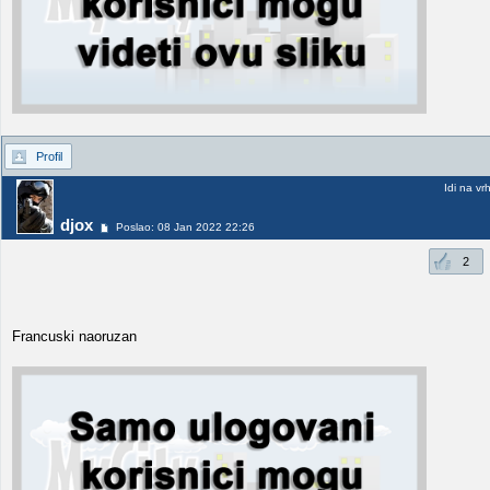
Profil
Idi na vr
djox
Poslao: 08 Jan 2022 22:26
2
Francuski naoruzan