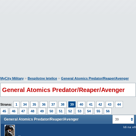
»
»
MyCity Military
Bespilotne letelice
General Atomics Predator/Reaper/Avenger
General Atomics Predator/Reaper/Avenger
Strana:
1
34
35
36
37
38
39
40
41
42
43
44
45
46
47
48
49
50
51
52
53
54
55
56
General Atomics Predator/Reaper/Avenger
39
Idi na vr