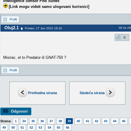
Intelligence Sensor Pod Suites
[Link mogu videti samo ulogovani korisnici]
Profil
Oluj2.1
Idi na vr
Poslao: 17 Jan 2022 18:16
0
Misirac, el to Predator ili GNAT-750 ?
Profil
Prethodna strana
Sledeća strana
Odgovori
Strana:
1
34
35
36
37
38
39
40
41
42
43
44
45
49
50
51
52
53
54
55
56