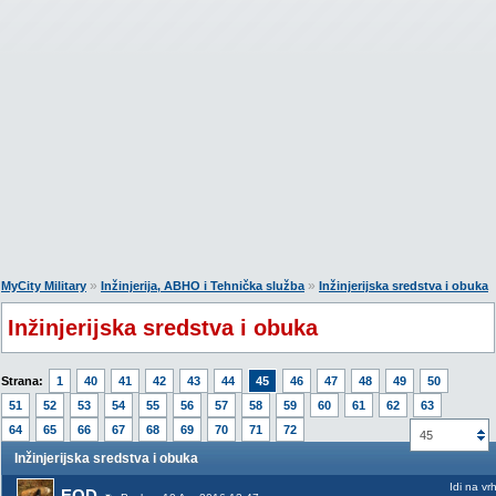
»
»
MyCity Military
Inžinjerija, ABHO i Tehnička služba
Inžinjerijska sredstva i obuka
Inžinjerijska sredstva i obuka
Strana:
1
40
41
42
43
44
45
46
47
48
49
50
51
52
53
54
55
56
57
58
59
60
61
62
63
64
65
66
67
68
69
70
71
72
45
Inžinjerijska sredstva i obuka
Idi na vr
EOD