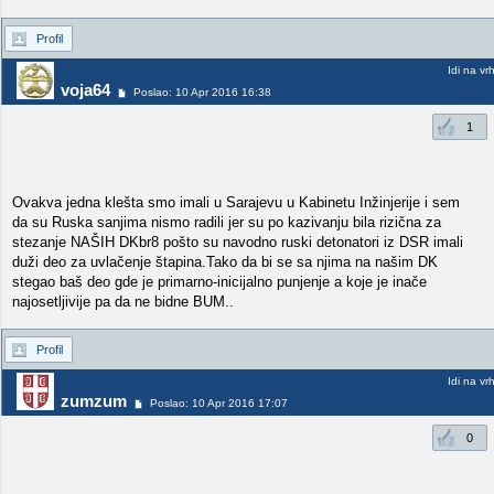
Profil
Idi na vr
voja64
Poslao: 10 Apr 2016 16:38
1
Ovakva jedna klešta smo imali u Sarajevu u Kabinetu Inžinjerije i sem
da su Ruska sanjima nismo radili jer su po kazivanju bila rizična za
stezanje NAŠIH DKbr8 pošto su navodno ruski detonatori iz DSR imali
duži deo za uvlačenje štapina.Tako da bi se sa njima na našim DK
stegao baš deo gde je primarno-inicijalno punjenje a koje je inače
najosetljivije pa da ne bidne BUM..
Profil
Idi na vr
zumzum
Poslao: 10 Apr 2016 17:07
0