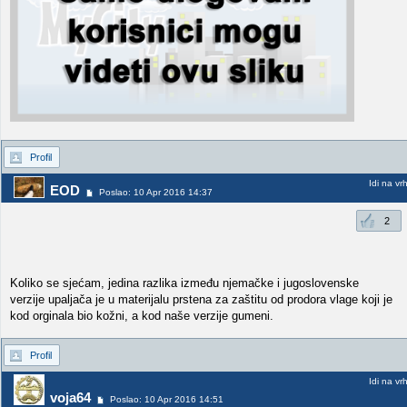
Profil
Idi na vr
EOD
Poslao: 10 Apr 2016 14:37
2
Koliko se sjećam, jedina razlika između njemačke i jugoslovenske
verzije upaljača je u materijalu prstena za zaštitu od prodora vlage koji je
kod orginala bio kožni, a kod naše verzije gumeni.
Profil
Idi na vr
voja64
Poslao: 10 Apr 2016 14:51