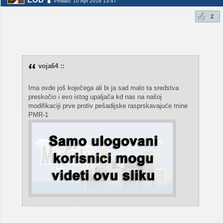
Poslao: 10 Apr 2016 13:47
2
voja64 ::
Ima ovde još koječega ali bi ja sad malo ta sredstva
preskočio i evo istog upaljača kd nas na našoj
modifikaciji prve protiv pešadijske rasprskavajuće mine
PMR-1