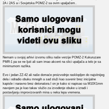
2A i 2AS a i Sovjetska POMZ-2 sa ovim upaljačem..
Nemam u svojoj arhivi izvornu sliku naše verzije POMZ-2 Kukuruzare
PMR-1 pa se ne ljuti ali sam imao akcent na slici upaljača a telo je sa
minimumom razlika.
Evo i jedan ZZ-42 ali naše domaće proizvodnje rasklopljen do najsitnijeg
dela i odradio obuku mnogih a sad služi kao suvenir brez inicijalne
kapisle i naravno brez detonatora.I on je kako si napisao sa M10X1mm
navojem pa je kao takav služio za izvođenje obuke u izradi i
postavljanju improvizovanih mina u neka lepa vremena.