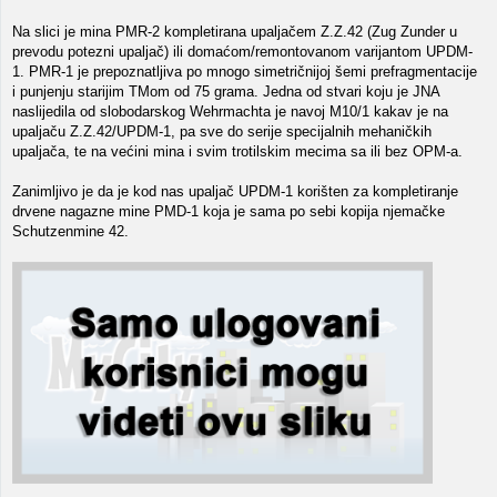
Na slici je mina PMR-2 kompletirana upaljačem Z.Z.42 (Zug Zunder u
prevodu potezni upaljač) ili domaćom/remontovanom varijantom UPDM-
1. PMR-1 je prepoznatljiva po mnogo simetričnijoj šemi prefragmentacije
i punjenju starijim TMom od 75 grama. Jedna od stvari koju je JNA
naslijedila od slobodarskog Wehrmachta je navoj M10/1 kakav je na
upaljaču Z.Z.42/UPDM-1, pa sve do serije specijalnih mehaničkih
upaljača, te na većini mina i svim trotilskim mecima sa ili bez OPM-a.
Zanimljivo je da je kod nas upaljač UPDM-1 korišten za kompletiranje
drvene nagazne mine PMD-1 koja je sama po sebi kopija njemačke
Schutzenmine 42.