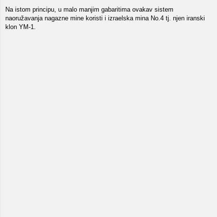
Na istom principu, u malo manjim gabaritima ovakav sistem
naoružavanja nagazne mine koristi i izraelska mina No.4 tj. njen iranski
klon YM-1.