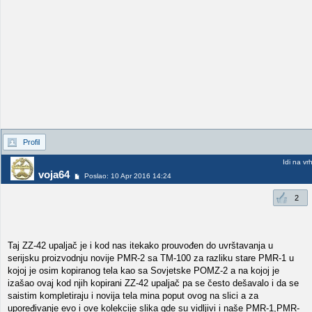
Profil
Idi na vr
voja64
Poslao: 10 Apr 2016 14:24
2
Taj ZZ-42 upaljač je i kod nas itekako prouvođen do uvrštavanja u
serijsku proizvodnju novije PMR-2 sa TM-100 za razliku stare PMR-1 u
kojoj je osim kopiranog tela kao sa Sovjetske POMZ-2 a na kojoj je
izašao ovaj kod njih kopirani ZZ-42 upaljač pa se često dešavalo i da se
saistim kompletiraju i novija tela mina poput ovog na slici a za
upoređivanje evo i ove kolekcije slika gde su vidljivi i naše PMR-1,PMR-