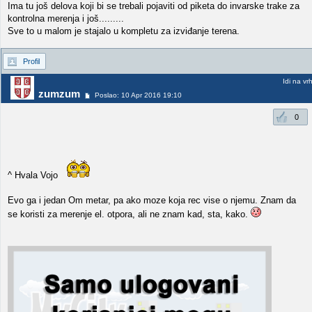
Ima tu još delova koji bi se trebali pojaviti od piketa do invarske trake za
kontrolna merenja i još.........
Sve to u malom je stajalo u kompletu za izviđanje terena.
Profil
Idi na vr
zumzum
Poslao: 10 Apr 2016 19:10
0
^ Hvala Vojo
Evo ga i jedan Om metar, pa ako moze koja rec vise o njemu. Znam da
se koristi za merenje el. otpora, ali ne znam kad, sta, kako.