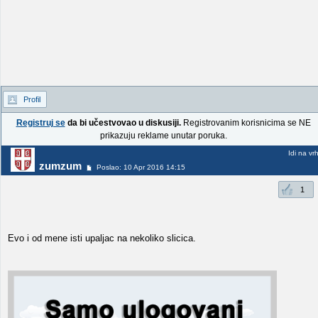
Profil
Registruj se
da bi učestvovao u diskusiji.
Registrovanim korisnicima se NE
prikazuju reklame unutar poruka.
Idi na vr
zumzum
Poslao: 10 Apr 2016 14:15
1
Evo i od mene isti upaljac na nekoliko slicica.