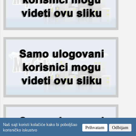
Naš sajt koristi kolačiće kako bi poboljšao
Prihvatam
Odbijam
korisničko iskustvo