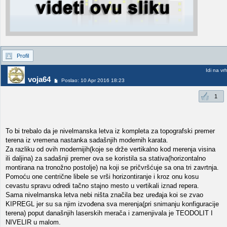
Profil
Idi na vr
voja64
Poslao: 10 Apr 2016 18:23
1
To bi trebalo da je nivelmanska letva iz kompleta za topografski premer
terena iz vremena nastanka sadašnjih modernih karata.
Za razliku od ovih modernijih(koje se drže vertikalno kod merenja visina
ili daljina) za sadašnji premer ova se koristila sa stativa(horizontalno
montirana na tronožno postolje) na koji se pričvršćuje sa ona tri zavrtnja.
Pomoću one centrične libele se vrši horizontiranje i kroz onu kosu
cevastu spravu odredi tačno stajno mesto u vertikali iznad repera.
Sama nivelmanska letva nebi ništa značila bez uređaja koi se zvao
KIPREGL jer su sa njim izvođena sva merenja(pri snimanju konfiguracije
terena) poput današnjih laserskih merača i zamenjivala je TEODOLIT I
NIVELIR u malom.