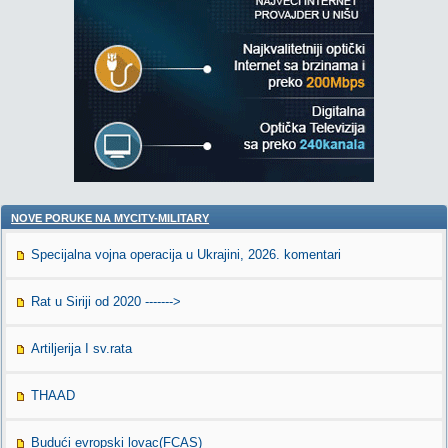
NOVE PORUKE NA MYCITY-MILITARY
Specijalna vojna operacija u Ukrajini, 2026. komentari
Rat u Siriji od 2020 ------->
Artiljerija I sv.rata
THAAD
Budući evropski lovac(FCAS)