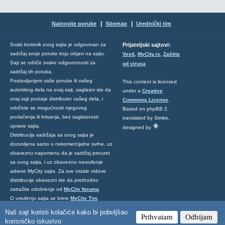
|
|
Najnovije poruke
Sitemap
Urednički tim
Svaki korisnik ovog sajta je odgovoran za
Prijateljski sajtovi:
,
,
sadržaj svoje poruke koju objavi na sajtu.
Vesti
MyCity.rs
Zaštita
Sajt se odriče svake odgovornosti za
od virusa
sadržaj tih poruka.
Postavljanjem vaše poruke ili vašeg
This content is licensed
autorskog dela na ovaj sajt, saglasni ste da
under a
Creative
ovaj sajt postaje distributer vašeg dela, i
Commons License
.
odričete se mogućnosti njegovog
Based on phpBB 2,
povlačenja ili brisanja, bez saglasnosti
translated by Simke,
uprave sajta.
designed by
Distribucija sadržaja sa ovog sajta je
dozvoljena samo u nekomercijalne svrhe, uz
obaveznu napomenu da je sadržaj preuzet
sa ovog sajta, i uz obavezno navođenje
adrese MyCity sajta. Za sve ostale vidove
distribucije obavezni ste da prethodno
zatražite odobrenje od
MyCity foruma
.
O uređenju sajta se brine
MyCity Tim
.
Ukoliko želite da nas kontaktirate kliknite
Naš sajt koristi kolačiće kako bi poboljšao
Prihvatam
Odbijam
ovde
.
korisničko iskustvo