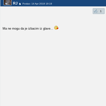
RJ
Poslao: 14 Apr 2018 19:19
1
Ma ne mogu da je izbacim iz glave...