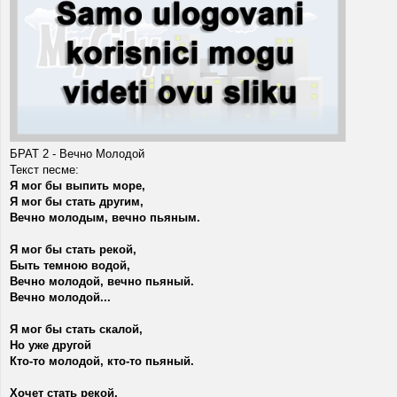
БРАТ 2 - Вечно Молодой
Текст песме:
Я мог бы выпить море,
Я мог бы стать другим,
Вечно молодым, вечно пьяным.
Я мог бы стать рекой,
Быть темною водой,
Вечно молодой, вечно пьяный.
Вечно молодой...
Я мог бы стать скалой,
Но уже другой
Кто-то молодой, кто-то пьяный.
Хочет стать рекой,