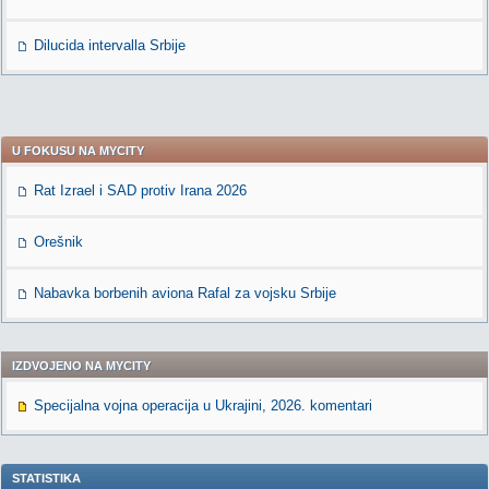
Dilucida intervalla Srbije
U FOKUSU NA MYCITY
Rat Izrael i SAD protiv Irana 2026
Orešnik
Nabavka borbenih aviona Rafal za vojsku Srbije
IZDVOJENO NA MYCITY
Specijalna vojna operacija u Ukrajini, 2026. komentari
STATISTIKA