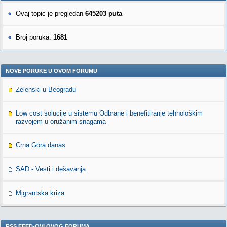
Ovaj topic je pregledan
645203 puta
Broj poruka:
1681
NOVE PORUKE U OVOM FORUMU
Zelenski u Beogradu
Low cost solucije u sistemu Odbrane i benefitiranje tehnološkim
razvojem u oružanim snagama
Crna Gora danas
SAD - Vesti i dešavanja
Migrantska kriza
RSS FEED-OVI OVOG FORUMA