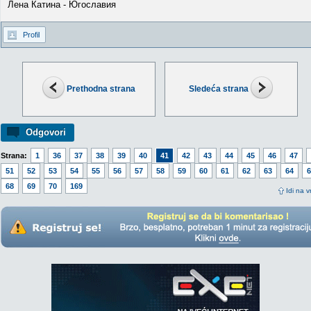
Лена Катина - Югославия
Profil
Prethodna strana
Sledeća strana
Odgovori
Strana:
1
36
37
38
39
40
41
42
43
44
45
46
47
51
52
53
54
55
56
57
58
59
60
61
62
63
64
6
68
69
70
169
Idi na v