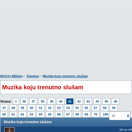
»
»
MyCity Military
Kantina
Muzika koju trenutno slušam
Muzika koju trenutno slušam
Strana:
1
36
37
38
39
40
41
42
43
44
45
46
47
48
49
50
51
52
53
54
55
56
57
58
59
60
61
62
63
64
65
66
67
68
69
70
169
41
Muzika koju trenutno slušam
Idi na vr