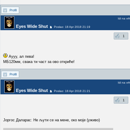
Profil
Idi na vr
Eyes Wide Shut
Poslao: 18 Apr 2018 21:19
1
Аууу, ал пева!
МБ120мм, свака ти част за ово oткриће!
Profil
Idi na vr
Eyes Wide Shut
Poslao: 18 Apr 2018 21:21
1
Јоргос Даларас: Не љути се на мене, око моје (уживо)