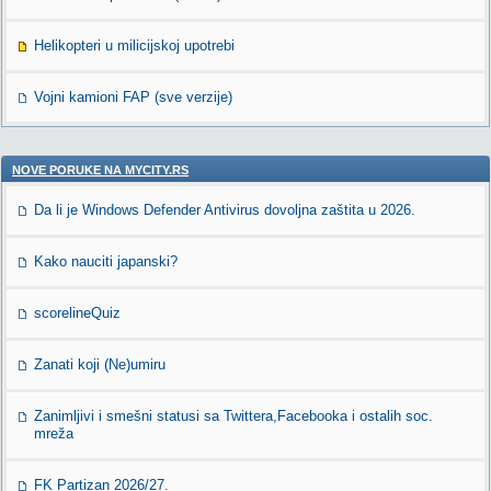
Helikopteri u milicijskoj upotrebi
Vojni kamioni FAP (sve verzije)
NOVE PORUKE NA MYCITY.RS
Da li je Windows Defender Antivirus dovoljna zaštita u 2026.
Kako nauciti japanski?
scorelineQuiz
Zanati koji (Ne)umiru
Zanimljivi i smešni statusi sa Twittera,Facebooka i ostalih soc.
mreža
FK Partizan 2026/27.