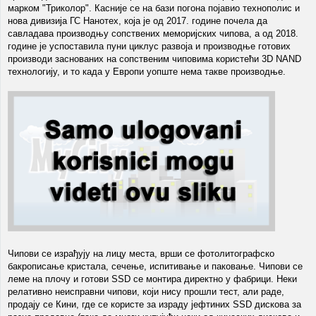
марком "Триколор". Касније се на бази погона појавио технополис и
нова дивизија ГС Нанотех, која је од 2017. године почела да
савладава производњу сопствених меморијских чипова, а од 2018.
године је успоставила пуни циклус развоја и производње готових
производи заснованих на сопственим чиповима користећи 3D NAND
технологију, и то када у Европи уопште нема такве производње.
Чипови се израђују на лицу места, врши се фотолитографско
бакрописање кристала, сечење, испитивање и паковање. Чипови се
леме на плочу и готови SSD се монтира директно у фабрици. Неки
релативно неисправни чипови, који нису прошли тест, али раде,
продају се Кини, где се користе за израду јефтиних SSD дискова за