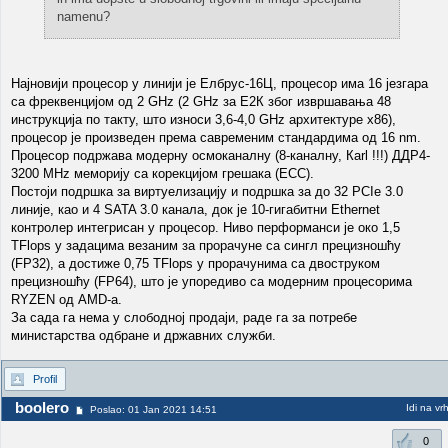
namenu?
Најновији процесор у линији је Елбрус-16Ц, процесор има 16 језгара
са фреквенцијом од 2 GHz (2 GHz за Е2К због извршавања 48
инструкција по такту, што износи 3,6-4,0 GHz архитектуре x86),
процесор је произведен према савременим стандардима од 16 nm.
Процесор подржава модерну осмоканалну (8-каналну, Кarl !!!) ДДР4-
3200 MHz меморију са корекцијом грешака (ЕCC).
Постоји подршка за виртуелизацију и подршка за до 32 PCIе 3.0
линије, као и 4 SATA 3.0 канала, док је 10-гигабитни Еthernet
контролер интегрисан у процесор. Ниво перформанси је око 1,5
ТFlops у задацима везаним за прорачуне са сингл прецизношћу
(FP32), а достиже 0,75 ТFlops у прорачунима са двоструком
прецизношћу (FP64), што је упоредиво са модерним процесорима
RYZEN од АМD-а.
За сада га нема у слободној продаји, раде га за потребе
министарства одбране и државних служби.
Profil
boolero
Idi na vr
Poslao: 01 Jan 2021 14:51
0