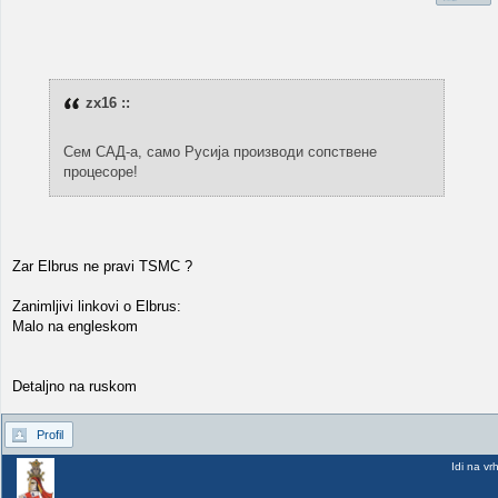
zx16 ::
Сем САД-а, само Русија производи сопствене
процесоре!
Zar Elbrus ne pravi TSMC ?
Zanimljivi linkovi o Elbrus:
Malo na engleskom
Detaljno na ruskom
Profil
Idi na vr