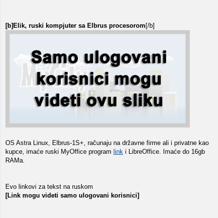
[b]Elik, ruski kompjuter sa Elbrus procesorom
[/b]
OS Astra Linux, Elbrus-1S+, računaju na državne firme ali i privatne kao
kupce, imaće ruski MyOffice program
link
i LibreOffice. Imaće do 16gb
RAMa.
Evo linkovi za tekst na ruskom
[Link mogu videti samo ulogovani korisnici]