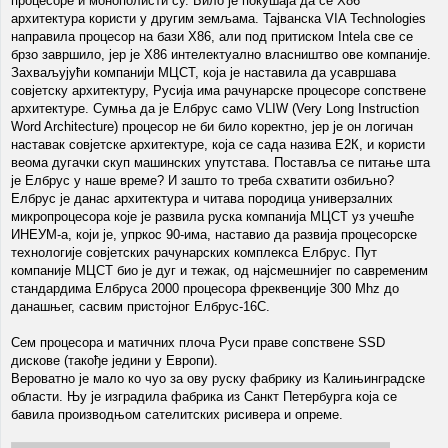
процесоре и монополисти су. Било је покушаја да се Х86
архитектура користи у другим земљама. Тајванска VIA Technologies
направила процесор на бази Х86, али под притиском Intela све се
брзо завршило, јер је Х86 интелектуално власништво ове компаније.
Захваљујући компанији МЦСТ, која је наставила да усавршава
совјетску архитектуру, Русија има рачунарске процесоре сопствене
архитектуре. Сумња да је Елбрус само VLIW (Very Long Instruction
Word Architecture) процесор не би било коректно, јер је он логичан
наставак совјетске архитектуре, која се сада назива Е2К, и користи
веома дугачки скуп машинских упутстава. Поставља се питање шта
је Елбрус у наше време? И зашто то треба схватити озбиљно?
Елбрус је данас архитектура и читава породица универзалних
микропроцесора које је развила руска компанија МЦСТ уз учешће
ИНЕУМ-а, који је, упркос 90-има, наставио да развија процесорске
технологије совјетских рачунарских комплекса Елбрус. Пут
компаније МЦСТ био је дуг и тежак, од најсмешнијег по савременим
стандардима Елбруса 2000 процесора фреквенције 300 Мhz до
данашњег, сасвим пристојног Елбрус-16С.
Сем процесора и матичних плоча Руси праве сопствене SSD
дискове (такође једини у Европи).
Вероватно је мало ко чуо за ову руску фабрику из Калињинградске
области. Њу је изградила фабрика из Санкт Петербурга која се
бавила производњом сателитских рисивера и опреме.