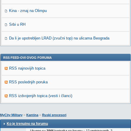
Kina - zmaj na Olimpu
Srbi u RH
Da li je upotrebljen LRAD (zvučni top) na ulicama Beograda
RSS FEED-OVI OVOG FORUMA
RSS najnovijih topica
RSS poslednjih poruka
RSS izdvojenjih topica (vesti i članci)
»
»
MyCity Military
Kantina
Ruski procesori
Ko je trenutno na forumu
Ukupno su
1044
korisnika na forumu :: 12 registrovanih, 2