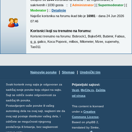
sakrivenih i 1030 gosta :: [
Administrator
] [
Supermoderator
] [
Moderator
] ::
Detaljnije
Najviše korisnika na forumu ikad bilo je
16981
- dana 24 Jun 2026
07:46
Korisnici koji su trenutno na forumu:
Korisnici trenutno na forumu:
Bobrock1
,
Bojke549
,
Bubimir
,
Fabius
,
g_g
,
galico
,
Koca Popovic
,
milbos
,
Milometer
,
Mzee
,
superwhy
,
Tas011
|
|
Najnovije poruke
Sitemap
Urednički tim
Svaki korisnik ovog sajta je odgovoran za
Prijateljski sajtovi:
,
,
sadržaj svoje poruke koju objavi na sajtu.
Vesti
MyCity.rs
Zaštita
Sajt se odriče svake odgovornosti za
od virusa
sadržaj tih poruka.
Postavljanjem vaše poruke ili vašeg
This content is licensed
autorskog dela na ovaj sajt, saglasni ste da
under a
Creative
ovaj sajt postaje distributer vašeg dela, i
Commons License
.
odričete se mogućnosti njegovog
Based on phpBB 2,
povlačenja ili brisanja, bez saglasnosti
translated by Simke,