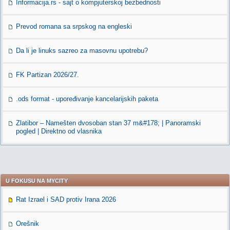
Informacija.rs - sajt o kompjuterskoj bezbednosti
Prevod romana sa srpskog na engleski
Da li je linuks sazreo za masovnu upotrebu?
FK Partizan 2026/27.
.ods format - upoređivanje kancelarijskih paketa
Zlatibor – Namešten dvosoban stan 37 m&#178; | Panoramski
pogled | Direktno od vlasnika
U FOKUSU NA MYCITY
Rat Izrael i SAD protiv Irana 2026
Orešnik