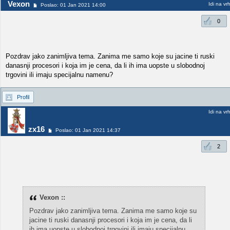
Vexon
Idi na vr
Poslao: 01 Jan 2021 14:00
0
Pozdrav jako zanimljiva tema. Zanima me samo koje su jacine ti ruski
danasnji procesori i koja im je cena, da li ih ima uopste u slobodnoj
trgovini ili imaju specijalnu namenu?
Profil
Idi na vr
zx16
Poslao: 01 Jan 2021 14:37
2
Vexon ::
Pozdrav jako zanimljiva tema. Zanima me samo koje su
jacine ti ruski danasnji procesori i koja im je cena, da li
ih ima uopste u slobodnoj trgovini ili imaju specijalnu