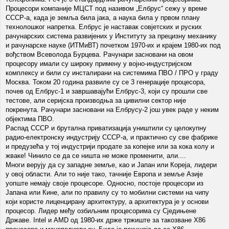
Процесори компаније МЦСТ под називом „Елбрус“ сежу у време
СССР-а, када је земља била јака, а наука била у првом плану
технолошког напретка. Елбрус је наставак совјетских и руских
рачунарских система развијених у Институту за прецизну механику
и рачунарске науке (ИТМиВТ) почетком 1970-их и крајем 1980-их под
вођством Всеволода Бурцева. Рачунари засновани на овом
процесору имали су широку примену у војно-индустријском
комплексу и били су инсталирани на системима ПВО / ПРО у граду
Москва. Током 20 година развиле су се 3 генерације процесора,
почев од Елбрус-1 и завршавајући Елбрус-3, који су прошли све
тестове, али серијска производња за цивилни сектор није
покренута. Рачунари засновани на Елбрусу-2 још увек раде у неким
објектима ПВО.
Распад СССР и брутална приватизација уништили су целокупну
радио-електронску индустрију СССР-а, и практично су све фабрике
и предузећа у тој индустрији продате за копејке или за кока колу и
жваке! Чинило се да се ништа не може променити, али....
Многи верују да су западне земље, као и Јапан или Кореја, лидери
у овој области. Али то није тако, тачније Европа и земље Азије
уопште немају своје процесоре. Односно, постоје процесори из
Јапана или Кине, али по правилу су то мобилни системи на чипу
који користе лиценцирану архитектуру, а архитектура је у основи
процесор. Лидер међу озбиљним процесорима су Сједињене
Државе. Intel и AMD од 1980-их држе тржиште за такозване Х86