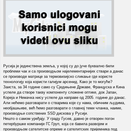
Русија је јединствена земља, у којој су до јуче буквално били
проблеми чак и са производњом најелементарнијих ствари а данас
се производе матрице за термовизијско сликање где користе
технологију која користи галијум арсенид. Како је то могуће?
Заиста, за 34 године само су Сједињене Државе, Француска и Кина
успеле да створе такву компоненту сложене оптике, док Јапан,
Кореја и Немачка нису успеле да направе од 2005. године до данас.
Али нећемо разговарати о стварима које су нама, обичним људима,
необјашњиве, већ ћемо разговарати о главној теми чланка, наиме,
производњи сопствених SSD дискова у Русији.
Нешто о самом уређају. У граду Гусев, давно је отворен погон
петербуршке компаније ГС Груп, која се бавила развојем и
производњом сателитске опреме и сателитских пријемника под