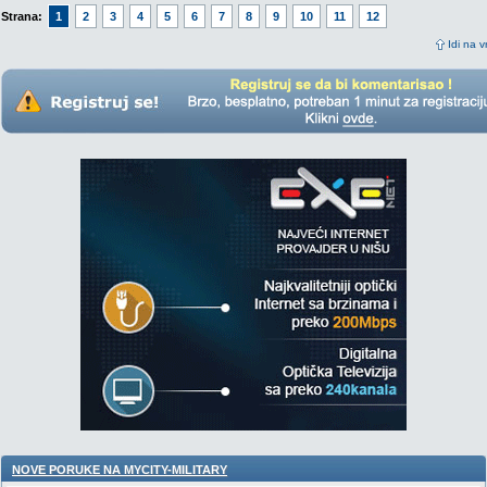
Strana:
1
2
3
4
5
6
7
8
9
10
11
12
Idi na v
NOVE PORUKE NA MYCITY-MILITARY