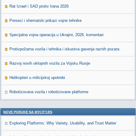
Rat Izrael i SAD protiv Irana 2026
Preseci i shematski prikazi vojne tehnike
Specijalna vojna operacija u Ukrajini, 2026. komentari
Protivpožarna vozila i tehnika i iskustva gasenja raznih pozara
Razvoj novih oklopnih vozila za Vojsku Rusije
Helikopteri u milicijskoj upotrebi
Robotizovana vozila i robotizovane platforme
NOVE PORUKE NA MYCITY.RS
Exploring Platforms: Why Variety, Usability, and Trust Matter