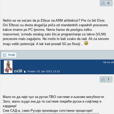
0
Nešto se ne sećam da je Elbrus na ARM arhitekturi? Pre će biti Elvis.
Ovi Elbrusi su dosta drugačija priča od standardnih zapadnih procesora
kakve imamo po PC-ijevima. Nema šanse da postignu toliku
masovnost, između ostalog zato što je programiranje za takve (VLIW)
procesore malo zaguljeno. Ne može to baš svako da radi. Ali za servere
imaju veliki potencijal. A tek kad proradi 5G po Rusiji...
Profil
Idi na vr
zx16
Poslao: 01 Jan 2021 13:13
7
Mало ко да није чуо за руске ПВО системе и њихове могућности.
Зато, мало људи зна да те системе покреће руски и софтвер и
хардвер!
Сем САД-а, само Русија производи сопствене процесоре!