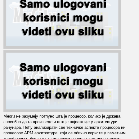
Многи не разумеју потпуно шта је процесор, колико је држава
способно да га произведе и шта је најважније у aрхитектури
рачунара. Нећу анализирати све техничке аспекте процесора ни
процесоре АРМ архитектуре, који се обично користе у паметним
телефонима. Реч је о стандардним рачунарским процесорима.