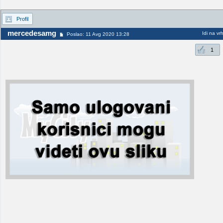
Profil
mercedesamg
Idi na vr
Poslao: 11 Avg 2020 13:28
1