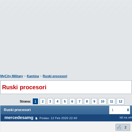
»
»
MyCity Military
Kantina
Ruski procesori
Ruski procesori
Strana:
1
2
3
4
5
6
7
8
9
10
11
12
Ruski procesori
1
mercedesamg
Idi na vr
Poslao: 12 Feb 2020 22:40
2