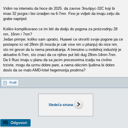
Vidim na internetu da hoce do 2025. da zavrse Эльбрус-32C koji bi
imao 32 jezgra i bio izradjen na 6-7nm. Fino je vidjeti da imaju zelju da
grabe naprijed.
Koliko komplikovano ce im biti da dodju do pogona za proizvodnju 28
nm, 16nm i 7nm?
Jedan primjer, koliko sam upratio, Huawei ce otvoriti svoje pogone pa ce
postepno ici od 28nm (ili mozda je cak vise nm u pitanju) do nize nm,
sto mi govori da tu nema preskakanja. A trenutno u mobilnoj industriji je
aktuelno 6-7nm, sto znaci da ce njihov put biti dug 28nm-14nm-7nm.
Da li Rusi imaju u planu da sa jacim procesorima izadju na civilno
trziste, mogu da uzmu dobre pare, a nama obicnim ljudima bi dobro
doslo da se malo AMD-Intel hegemonija prodrma?
Profil
Sledeća strana
Odgovori