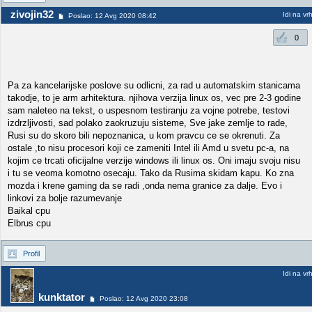
zivojin32
Idi na vr
Poslao: 12 Avg 2020 08:42
0
Pa za kancelarijske poslove su odlicni, za rad u automatskim stanicama
takodje, to je arm arhitektura. njihova verzija linux os, vec pre 2-3 godine
sam naleteo na tekst, o uspesnom testiranju za vojne potrebe, testovi
izdrzljivosti, sad polako zaokruzuju sisteme, Sve jake zemlje to rade,
Rusi su do skoro bili nepoznanica, u kom pravcu ce se okrenuti. Za
ostale ,to nisu procesori koji ce zameniti Intel ili Amd u svetu pc-a, na
kojim ce trcati oficijalne verzije windows ili linux os. Oni imaju svoju nisu
i tu se veoma komotno osecaju. Tako da Rusima skidam kapu. Ko zna
mozda i krene gaming da se radi ,onda nema granice za dalje. Evo i
linkovi za bolje razumevanje
Baikal cpu
Elbrus cpu
Profil
Idi na vr
kunktator
Poslao: 12 Avg 2020 23:08