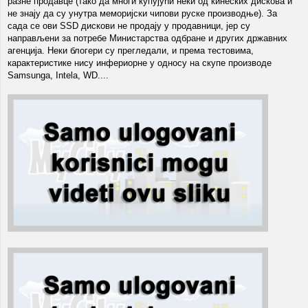
разне продавце (тако да многи купујући неки од кинеских дискова и
не знају да су унутра меморијски чипови руске производње). За
сада се ови SSD дискови не продају у продавници, јер су
направљени за потребе Министарства одбране и других државних
агенција. Неки блогери су прегледали, и према тестовима,
карактеристике нису инфериорне у односу на скупе производе
Samsunga, Intela, WD....