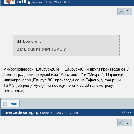
zx16
Poslao: 01 Jan 2021 16:52
0
boolero ::
Zar Elbrus ne pravi TSMC ?
Микропроцесори "Елбрус-2СМ", "Елбрус-4С" и други производе се у
Зеленоградским предузећима "Ангстрем-Т" и "Микрон". Најновији
микропроцесор „Елбрус-8С“ производи се на Тајвану, у фабрици
TSMC, јер још у Русији не постоји погони за 28 нанометрску
технологију.
Profil
mercedesamg
Idi na vr
Poslao: 01 Jan 2021 23:30
0