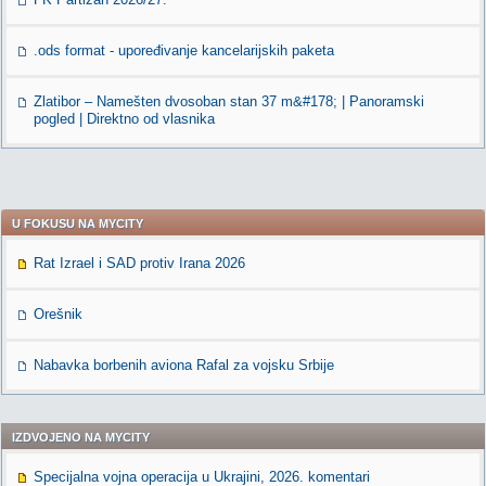
.ods format - upoređivanje kancelarijskih paketa
Zlatibor – Namešten dvosoban stan 37 m&#178; | Panoramski
pogled | Direktno od vlasnika
U FOKUSU NA MYCITY
Rat Izrael i SAD protiv Irana 2026
Orešnik
Nabavka borbenih aviona Rafal za vojsku Srbije
IZDVOJENO NA MYCITY
Specijalna vojna operacija u Ukrajini, 2026. komentari