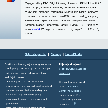
Cvijo_ue
,
djboj
,
DM1994
,
ElGenius
,
Flanker-G
,
GORDI
,
HrcAk47
,
Ivan Campo
,
JOntra
,
kuntakinte
,
Lieutenant
,
mainstream
,
mat
,
MB120mm
,
Metanoja
,
mikrimaus
,
Miler88
,
mir
,
Mićko
,
moldway
,
monomah
,
nenooo
,
neutrino
,
nuki1234
,
omen
,
pavle_pzs
,
pein
,
Rebel Frank
,
repac
,
saputnik plavetnila
,
Sharpshooter
,
shiro
,
ShtagodShtagod
,
Superastro
,
Tas011
,
Tvrtko I
,
US_Rank_0
,
Vl
veliki
,
voja64
,
Wrangler
,
Zastava
,
zauzet
,
zlaya011
,
zule2
,
ZZZ
,
Žrnov
|
|
Najnovije poruke
Sitemap
Urednički tim
Svaki korisnik ovog sajta je odgovoran za
Prijateljski sajtovi:
,
,
sadržaj svoje poruke koju objavi na sajtu.
Vesti
MyCity.rs
Zaštita
Sajt se odriče svake odgovornosti za
od virusa
sadržaj tih poruka.
Postavljanjem vaše poruke ili vašeg
This content is licensed
autorskog dela na ovaj sajt, saglasni ste da
under a
Creative
ovaj sajt postaje distributer vašeg dela, i
Commons License
.
odričete se mogućnosti njegovog
Based on phpBB 2,
povlačenja ili brisanja, bez saglasnosti
translated by Simke,
uprave sajta.
designed by
Distribucija sadržaja sa ovog sajta je