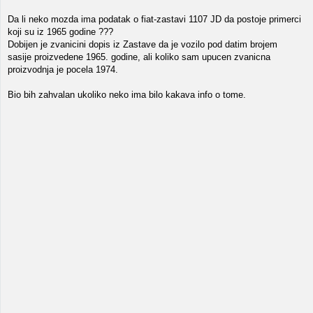
Da li neko mozda ima podatak o fiat-zastavi 1107 JD da postoje primerci
koji su iz 1965 godine ???
Dobijen je zvanicini dopis iz Zastave da je vozilo pod datim brojem
sasije proizvedene 1965. godine, ali koliko sam upucen zvanicna
proizvodnja je pocela 1974.
Bio bih zahvalan ukoliko neko ima bilo kakava info o tome.