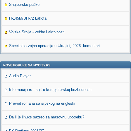
Snajperske puške
H-145M/UH-72 Lakota
Vojska Srbije - vežbe i aktivnosti
Specijalna vojna operacija u Ukrajini, 2026. komentari
NOVE PORUKE NA MYCITY.RS
Audio Player
Informacija.rs - sajt o kompjuterskoj bezbednosti
Prevod romana sa srpskog na engleski
Da li je linuks sazreo za masovnu upotrebu?
FK Partizan 2026/27.