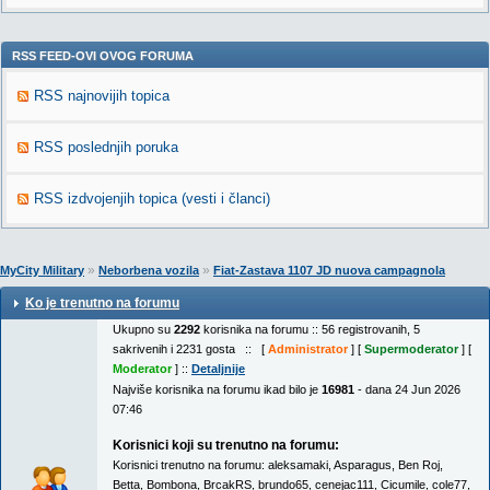
RSS FEED-OVI OVOG FORUMA
RSS najnovijih topica
RSS poslednjih poruka
RSS izdvojenjih topica (vesti i članci)
»
»
MyCity Military
Neborbena vozila
Fiat-Zastava 1107 JD nuova campagnola
Ko je trenutno na forumu
Ukupno su
2292
korisnika na forumu :: 56 registrovanih, 5
sakrivenih i 2231 gosta :: [
Administrator
] [
Supermoderator
] [
Moderator
] ::
Detaljnije
Najviše korisnika na forumu ikad bilo je
16981
- dana 24 Jun 2026
07:46
Korisnici koji su trenutno na forumu:
Korisnici trenutno na forumu:
aleksamaki
,
Asparagus
,
Ben Roj
,
Betta
,
Bombona
,
BrcakRS
,
brundo65
,
cenejac111
,
Cicumile
,
cole77
,