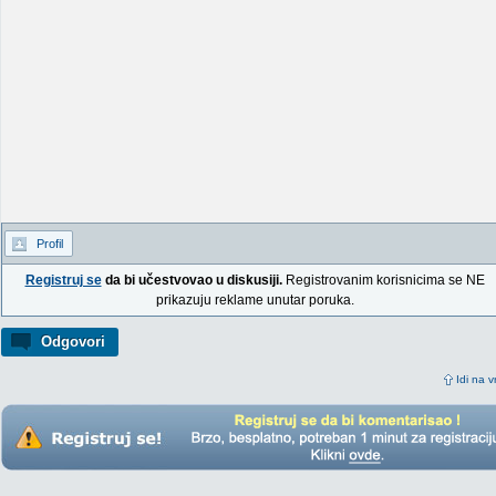
Profil
Registruj se
da bi učestvovao u diskusiji.
Registrovanim korisnicima se NE
prikazuju reklame unutar poruka.
Odgovori
Idi na v