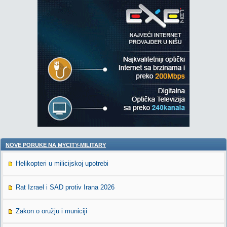
NOVE PORUKE NA MYCITY-MILITARY
Helikopteri u milicijskoj upotrebi
Rat Izrael i SAD protiv Irana 2026
Zakon o oružju i municiji