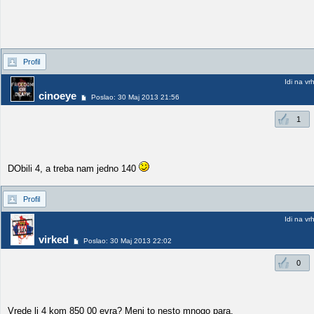
Profil
Idi na vr
cinoeye
Poslao: 30 Maj 2013 21:56
1
DObili 4, a treba nam jedno 140
Profil
Idi na vr
virked
Poslao: 30 Maj 2013 22:02
0
Vrede li 4 kom 850 00 evra? Meni to nesto mnogo para.