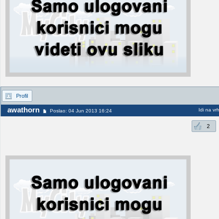
Profil
awathorn
Idi na vr
Poslao: 04 Jun 2013 16:24
2