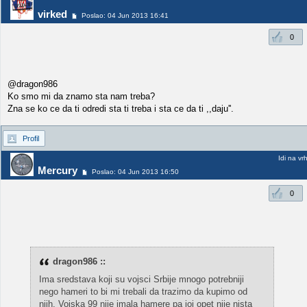
virked
Poslao: 04 Jun 2013 16:41
0
@dragon986
Ko smo mi da znamo sta nam treba?
Zna se ko ce da ti odredi sta ti treba i sta ce da ti ,,daju''.
Profil
Idi na vr
Mercury
Poslao: 04 Jun 2013 16:50
0
dragon986 ::
Ima sredstava koji su vojsci Srbije mnogo potrebniji
nego hameri to bi mi trebali da trazimo da kupimo od
njih. Vojska 99 nije imala hamere pa joj opet nije nista