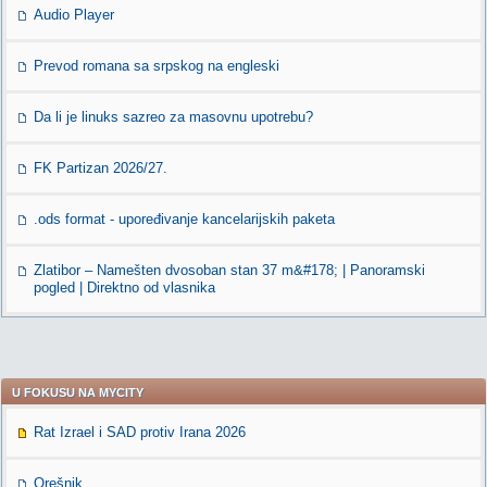
Audio Player
Prevod romana sa srpskog na engleski
Da li je linuks sazreo za masovnu upotrebu?
FK Partizan 2026/27.
.ods format - upoređivanje kancelarijskih paketa
Zlatibor – Namešten dvosoban stan 37 m&#178; | Panoramski
pogled | Direktno od vlasnika
U FOKUSU NA MYCITY
Rat Izrael i SAD protiv Irana 2026
Orešnik