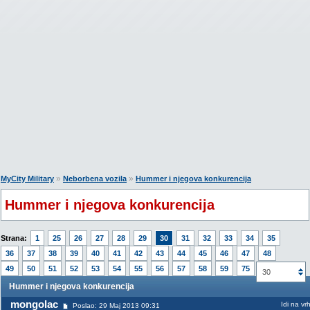
»
»
MyCity Military
Neborbena vozila
Hummer i njegova konkurencija
Hummer i njegova konkurencija
Strana:
1
25
26
27
28
29
30
31
32
33
34
35
36
37
38
39
40
41
42
43
44
45
46
47
48
49
50
51
52
53
54
55
56
57
58
59
75
30
Hummer i njegova konkurencija
mongolac
Idi na vr
Poslao: 29 Maj 2013 09:31