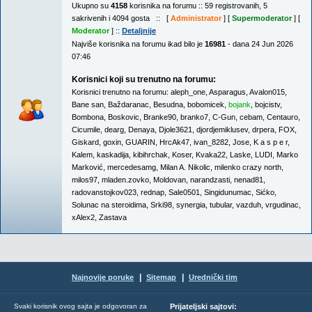
Ukupno su
4158
korisnika na forumu :: 59 registrovanih, 5
sakrivenih i 4094 gosta :: [
Administrator
] [
Supermoderator
] [
Moderator
] ::
Detaljnije
Najviše korisnika na forumu ikad bilo je
16981
- dana 24 Jun 2026
07:46
Korisnici koji su trenutno na forumu:
Korisnici trenutno na forumu:
aleph_one
,
Asparagus
,
Avalon015
,
Bane san
,
Baždaranac
,
Besudna
,
bobomicek
,
bojank
,
bojcistv
,
Bombona
,
Boskovic
,
Branke90
,
branko7
,
C-Gun
,
cebam
,
Centauro
,
Cicumile
,
dearg
,
Denaya
,
Djole3621
,
djordjemiklusev
,
drpera
,
FOX
,
Giskard
,
goxin
,
GUARIN
,
HrcAk47
,
ivan_8282
,
Jose
,
K a s p e r
,
Kalem
,
kaskadija
,
kibihrchak
,
Koser
,
Kvaka22
,
Laske
,
LUDI
,
Marko
Marković
,
mercedesamg
,
Milan A. Nikolic
,
milenko crazy north
,
milos97
,
mladen.zovko
,
Moldovan
,
narandzasti
,
nenad81
,
radovanstojkov023
,
rednap
,
Sale0501
,
Singidunumac
,
Sićko
,
Solunac na steroidima
,
Srki98
,
synergia
,
tubular
,
vazduh
,
vrgudinac
,
xAlex2
,
Zastava
|
|
Najnovije poruke
Sitemap
Urednički tim
Svaki korisnik ovog sajta je odgovoran za
Prijateljski sajtovi: