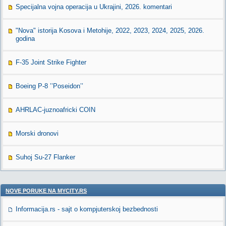
Specijalna vojna operacija u Ukrajini, 2026. komentari
"Nova" istorija Kosova i Metohije, 2022, 2023, 2024, 2025, 2026.
godina
F-35 Joint Strike Fighter
Boeing P-8 ’’Poseidon’’
AHRLAC-juznoafricki COIN
Morski dronovi
Suhoj Su-27 Flanker
NOVE PORUKE NA MYCITY.RS
Informacija.rs - sajt o kompjuterskoj bezbednosti