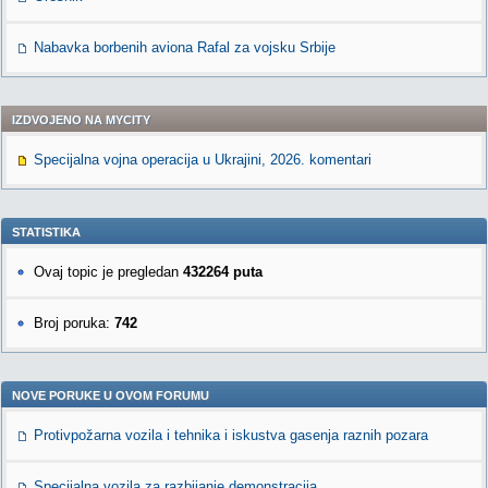
Nabavka borbenih aviona Rafal za vojsku Srbije
IZDVOJENO NA MYCITY
Specijalna vojna operacija u Ukrajini, 2026. komentari
STATISTIKA
Ovaj topic je pregledan
432264 puta
Broj poruka:
742
NOVE PORUKE U OVOM FORUMU
Protivpožarna vozila i tehnika i iskustva gasenja raznih pozara
Specijalna vozila za razbijanje demonstracija