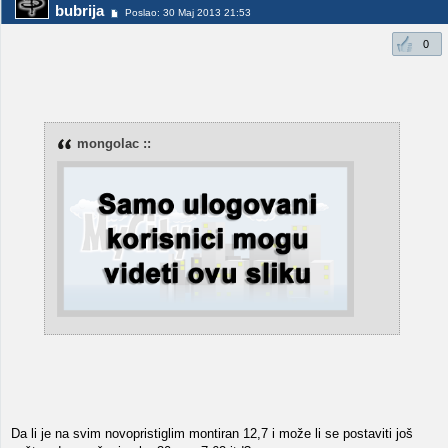
bubrija
Poslao: 30 Maj 2013 21:53
0
mongolac ::
Da li je na svim novopristiglim montiran 12,7 i može li se postaviti još