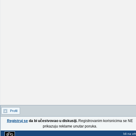
Profil
Registruj se
da bi učestvovao u diskusiji.
Registrovanim korisnicima se NE
prikazuju reklame unutar poruka.
Idi na vr