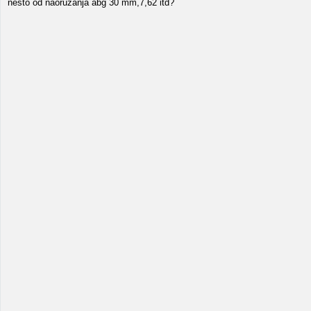
nešto od naoružanja abg 30 mm,7,62 itd?