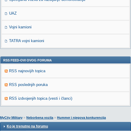
UAZ
Vojni kamioni
TATRA vojni kamioni
RSS FEED-OVI OVOG FORUMA
RSS najnovijih topica
RSS poslednjih poruka
RSS izdvojenjih topica (vesti i članci)
»
»
MyCity Military
Neborbena vozila
Hummer i njegova konkurencija
Ko je trenutno na forumu