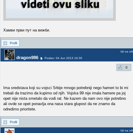
Хамви први пут на вежби.
Profil
Idi na vr
dragon986
Poslao: 04 Jun 2013 16:30
0
Ima sredstava koji su vojsci Srbije mnogo potrebniji nego hameri to bi mi
trebali da trazimo da kupimo od njih. Vojska 99 nije imala hamere pa joj
opet nije nista smetalo da vodi rat. Ne kazem da nam ovo nije potrebno
ali ovde se opet ponavlja ona nasa stara glupost da ne znamo da
odredimo prioritete.
Profil
Idi na vr