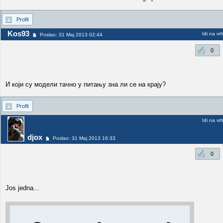
Profil
Kos93
Idi na vr
Poslao: 31 Maj 2013 02:44
0
И који су модели тачно у питању зна ли се на крају?
Profil
Idi na vr
djox
Poslao: 31 Maj 2013 16:33
0
Jos jedna...