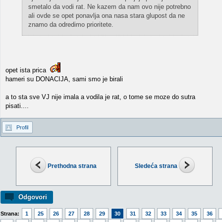
smetalo da vodi rat. Ne kazem da nam ovo nije potrebno
ali ovde se opet ponavlja ona nasa stara glupost da ne
znamo da odredimo prioritete.
opet ista prica
hameri su DONACIJA, sami smo je birali
a to sta sve VJ nije imala a vodila je rat, o tome se moze do sutra
pisati....
Profil
Prethodna strana
Sledeća strana
Odgovori
Strana:
1
25
26
27
28
29
30
31
32
33
34
35
36