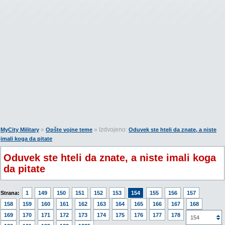
»
» Izdvojeno:
MyCity Military
Opšte vojne teme
Oduvek ste hteli da znate, a niste
imali koga da pitate
Oduvek ste hteli da znate, a niste imali koga
da pitate
Strana:
1
149
150
151
152
153
154
155
156
157
158
159
160
161
162
163
164
165
166
167
168
169
170
171
172
173
174
175
176
177
178
179
154