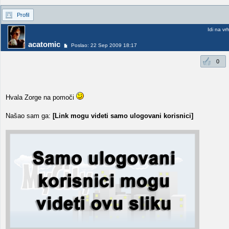
Profil
Idi na vr
acatomic
Poslao: 22 Sep 2009 18:17
0
Hvala Zorge na pomoči
Našao sam ga:
[Link mogu videti samo ulogovani korisnici]