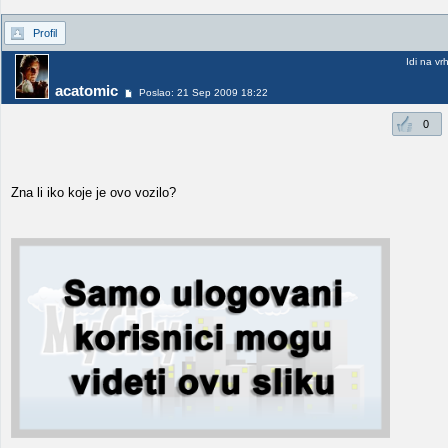
Profil
Idi na vr
acatomic
Poslao: 21 Sep 2009 18:22
0
Zna li iko koje je ovo vozilo?