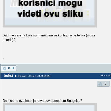
Sad me zanima koje su mane ovakve konfiguracije tenka (motor
spreda)?
.
Profil
boksi
Idi na vr
Poslao: 20 Sep 2009 21:23
0
Da li samo ova baterija neva cuva aerodrom Batajnica?