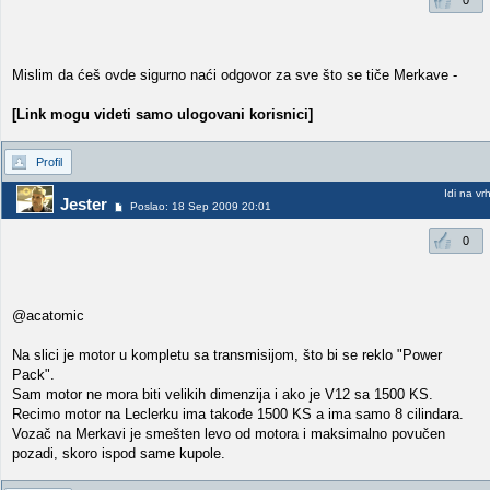
0
Mislim da ćeš ovde sigurno naći odgovor za sve što se tiče Merkave -
[Link mogu videti samo ulogovani korisnici]
Profil
Idi na vr
Jester
Poslao: 18 Sep 2009 20:01
0
@acatomic
Na slici je motor u kompletu sa transmisijom, što bi se reklo "Power
Pack".
Sam motor ne mora biti velikih dimenzija i ako je V12 sa 1500 KS.
Recimo motor na Leclerku ima takođe 1500 KS a ima samo 8 cilindara.
Vozač na Merkavi je smešten levo od motora i maksimalno povučen
pozadi, skoro ispod same kupole.