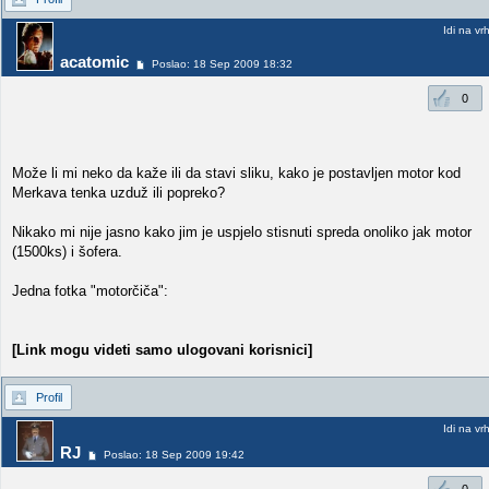
Idi na vr
acatomic
Poslao: 18 Sep 2009 18:32
0
Može li mi neko da kaže ili da stavi sliku, kako je postavljen motor kod
Merkava tenka uzduž ili popreko?
Nikako mi nije jasno kako jim je uspjelo stisnuti spreda onoliko jak motor
(1500ks) i šofera.
Jedna fotka "motorčiča":
[Link mogu videti samo ulogovani korisnici]
Profil
Idi na vr
RJ
Poslao: 18 Sep 2009 19:42