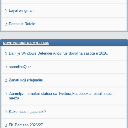
Loyal wingman
Dassault Rafale
NOVE PORUKE NA MYCITY.RS
Da li je Windows Defender Antivirus dovoljna zaštita u 2026.
scorelineQuiz
Zanati koji (Ne)umiru
Zanimljivi i smešni statusi sa Twittera,Facebooka i ostalih soc.
mreža
Kako nauciti japanski?
FK Partizan 2026/27.