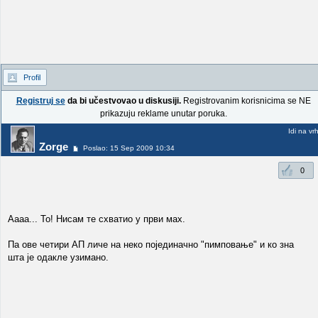
Profil
Registruj se
da bi učestvovao u diskusiji.
Registrovanim korisnicima se NE
prikazuju reklame unutar poruka.
Idi na vr
Zorge
Poslao: 15 Sep 2009 10:34
0
Аааа... То! Нисам те схватио у први мах.
Па ове четири АП личе на неко појединачно "пимповање" и ко зна
шта је одакле узимано.