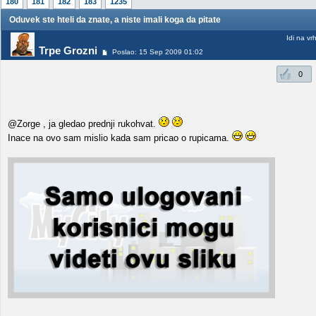
180
181
182
183
1235
Oduvek ste hteli da znate, a niste imali koga da pitate
Idi na vr
Trpe Grozni
Poslao: 15 Sep 2009 01:02
0
@Zorge , ja gledao prednji rukohvat.
Inace na ovo sam mislio kada sam pricao o rupicama.