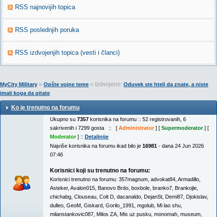
RSS najnovijih topica
RSS poslednjih poruka
RSS izdvojenjih topica (vesti i članci)
»
» Izdvojeno:
MyCity Military
Opšte vojne teme
Oduvek ste hteli da znate, a niste
imali koga da pitate
Ko je trenutno na forumu
Ukupno su
7357
korisnika na forumu :: 52 registrovanih, 6
sakrivenih i 7299 gosta :: [
Administrator
] [
Supermoderator
] [
Moderator
] ::
Detaljnije
Najviše korisnika na forumu ikad bilo je
16981
- dana 24 Jun 2026
07:46
Korisnici koji su trenutno na forumu:
Korisnici trenutno na forumu:
357magnum
,
advokat84
,
Armadillo
,
Asteker
,
Avalon015
,
Banovo Brdo
,
boxbole
,
branko7
,
Brankojle
,
chichabg
,
Clouseau
,
Colt D
,
dacanaldo
,
DejanSt
,
Demi87
,
Djokislav
,
dulleo
,
GeoM
,
Giskard
,
Gorilo_1991
,
mgolub
,
Mi lao shu
,
milanstankovic087
,
Milos ZA
,
Mis uz pusku
,
monomah
,
museum
,