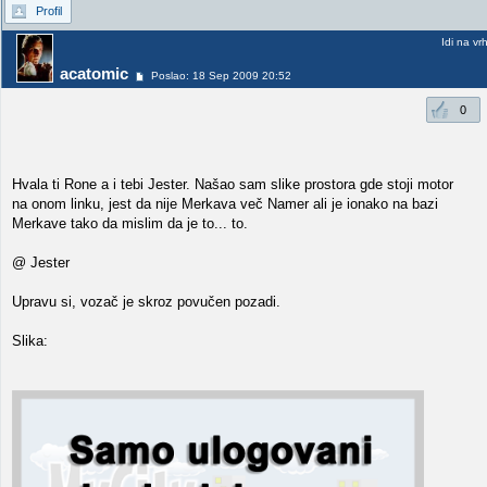
Profil
Idi na vr
acatomic
Poslao: 18 Sep 2009 20:52
0
Hvala ti Rone a i tebi Jester. Našao sam slike prostora gde stoji motor
na onom linku, jest da nije Merkava več Namer ali je ionako na bazi
Merkave tako da mislim da je to... to.
@ Jester
Upravu si, vozač je skroz povučen pozadi.
Slika: