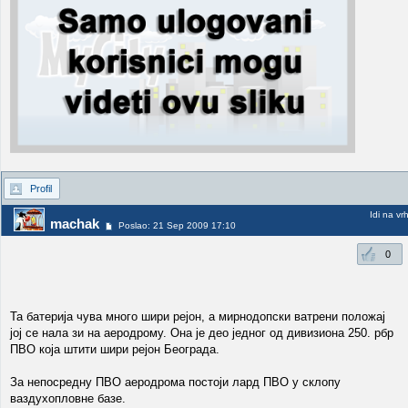
Profil
Idi na vr
machak
Poslao: 21 Sep 2009 17:10
0
Та батерија чува много шири рејон, а мирнодопски ватрени положај
јој се нала зи на аеродрому. Она је део једног од дивизиона 250. рбр
ПВО која штити шири рејон Београда.
За непосредну ПВО аеродрома постоји лард ПВО у склопу
ваздухопловне базе.