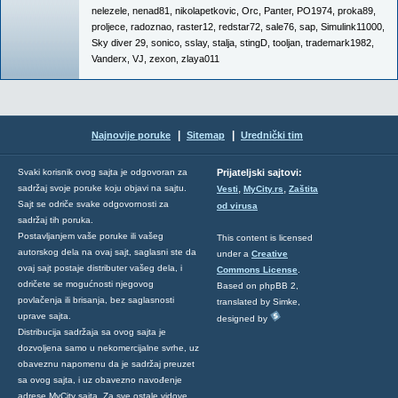
nelezele
,
nenad81
,
nikolapetkovic
,
Orc
,
Panter
,
PO1974
,
proka89
,
proljece
,
radoznao
,
raster12
,
redstar72
,
sale76
,
sap
,
Simulink11000
,
Sky diver 29
,
sonico
,
sslay
,
stalja
,
stingD
,
tooljan
,
trademark1982
,
Vanderx
,
VJ
,
zexon
,
zlaya011
|
|
Najnovije poruke
Sitemap
Urednički tim
Svaki korisnik ovog sajta je odgovoran za
Prijateljski sajtovi:
,
,
sadržaj svoje poruke koju objavi na sajtu.
Vesti
MyCity.rs
Zaštita
Sajt se odriče svake odgovornosti za
od virusa
sadržaj tih poruka.
Postavljanjem vaše poruke ili vašeg
This content is licensed
autorskog dela na ovaj sajt, saglasni ste da
under a
Creative
ovaj sajt postaje distributer vašeg dela, i
Commons License
.
odričete se mogućnosti njegovog
Based on phpBB 2,
povlačenja ili brisanja, bez saglasnosti
translated by Simke,
uprave sajta.
designed by
Distribucija sadržaja sa ovog sajta je
dozvoljena samo u nekomercijalne svrhe, uz
obaveznu napomenu da je sadržaj preuzet
sa ovog sajta, i uz obavezno navođenje
adrese MyCity sajta. Za sve ostale vidove