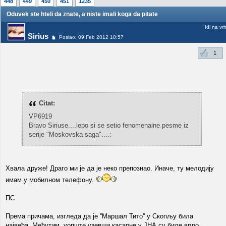
448
449
450
451
1235
Oduvek ste hteli da znate, a niste imali koga da pitate
Idi na vr
Sirius
Poslao: 09 Feb 2012 10:57
1
Citat:
VP6919
Bravo Siriuse....lepo si se setio fenomenalne pesme iz
serije "Moskovska saga"....:
Хвала друже! Драго ми је да је неко препознао. Иначе, ту мелодију
имам у мобилном телефону.
ПС
Према причама, изгледа да је ''Маршал Тито'' у Скопљу била
највећа. Међутим, уопште узевши касарне у ЈНА су биле врло