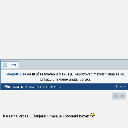
Profil
Registruj se
da bi učestvovao u diskusiji.
Registrovanim korisnicima se NE
prikazuju reklame unutar poruka.
Misirac
Idi na vr
Poslao: 09 Feb 2012 11:06
0
KAsarna Vrbas u Banjaluci imala je i otvoreni bazen