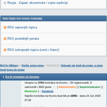
Rusija - Zapad, ekonomske i vojne sankcije
RSS FEED-OVI OVOG FORUMA
RSS najnovijih topica
RSS poslednjih poruka
RSS izdvojenjih topica (vesti i članci)
»
» Izdvojeno:
MyCity Military
Opšte vojne teme
Oduvek ste hteli da znate, a niste
imali koga da pitate
Ko je trenutno na forumu
Ukupno su
3764
korisnika na forumu :: 93 registrovanih, 8
sakrivenih i 3663 gosta :: [
Administrator
] [
Supermoderator
] [
Moderator
] ::
Detaljnije
Najviše korisnika na forumu ikad bilo je
16981
- dana 24 Jun 2026
07:46