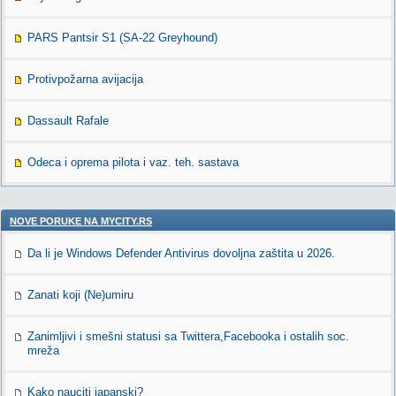
PARS Pantsir S1 (SA-22 Greyhound)
Protivpožarna avijacija
Dassault Rafale
Odeca i oprema pilota i vaz. teh. sastava
NOVE PORUKE NA MYCITY.RS
Da li je Windows Defender Antivirus dovoljna zaštita u 2026.
Zanati koji (Ne)umiru
Zanimljivi i smešni statusi sa Twittera,Facebooka i ostalih soc.
mreža
Kako nauciti japanski?