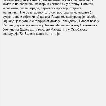
комотне по површини, хектари и хектари су у питању. Полигон,
игралишта, писта, зграде, парковски простор, стајанке,
магацини...Није се штедело. Што се простора тиче, мислим (и
субјективно и објективно) да круг Гарде без конкуренције највећи.
Од Гардијске улице и гардијског дома у Топчидеру , Плавог воза у
Раковици до капије четири у Јована Мариновића код Железничке
болнице на Дедињу...па горе, до Маршалата у Октобарске
револуције 72. Велико брате па то ти је...