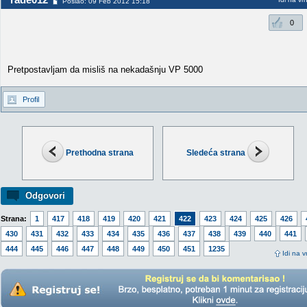
Poslao: 09 Feb 2012 15:18
0
Pretpostavljam da misliš na nekadašnju VP 5000
Profil
Prethodna strana
Sledeća strana
Odgovori
Strana:
1
417
418
419
420
421
422
423
424
425
426
430
431
432
433
434
435
436
437
438
439
440
441
444
445
446
447
448
449
450
451
1235
Idi na v