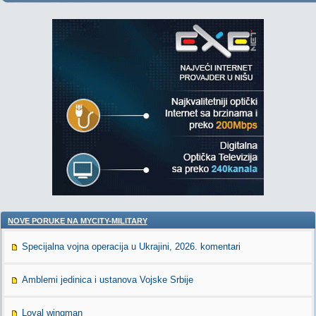
NOVE PORUKE NA MYCITY-MILITARY
Specijalna vojna operacija u Ukrajini, 2026. komentari
Amblemi jedinica i ustanova Vojske Srbije
Loyal wingman