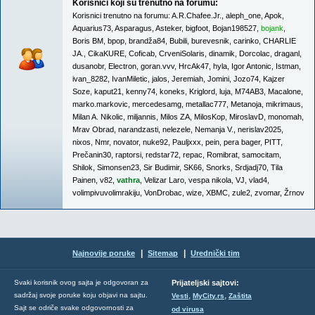
Korisnici koji su trenutno na forumu:
Korisnici trenutno na forumu:
A.R.Chafee.Jr.
,
aleph_one
,
Apok
,
Aquarius73
,
Asparagus
,
Asteker
,
bigfoot
,
Bojan198527
,
bojank
,
Boris BM
,
bpop
,
brandža84
,
Bubili
,
burevesnik
,
carinko
,
CHARLIE
JA.
,
CikaKURE
,
Coficab
,
CrveniSolaris
,
dinamik
,
Dorcolac
,
draganl
,
dusanobr
,
Electron
,
goran.vvv
,
HrcAk47
,
hyla
,
Igor Antonic
,
Istman
,
ivan_8282
,
IvanMiletic
,
jalos
,
Jeremiah
,
Jomini
,
Jozo74
,
Kajzer
Soze
,
kaput21
,
kenny74
,
koneks
,
Kriglord
,
luja
,
M74AB3
,
Macalone
,
marko.markovic
,
mercedesamg
,
metallac777
,
Metanoja
,
mikrimaus
,
Milan A. Nikolic
,
miljannis
,
Milos ZA
,
MilosKop
,
MiroslavD
,
monomah
,
Mrav Obrad
,
narandzasti
,
nelezele
,
Nemanja V.
,
nerislav2025
,
nixos
,
Nmr
,
novator
,
nuke92
,
Pauljxxx
,
pein
,
pera bager
,
PITT
,
Prečanin30
,
raptorsi
,
redstar72
,
repac
,
Romibrat
,
samocitam
,
Shilok
,
Simonsen23
,
Sir Budimir
,
SK66
,
Snorks
,
Srdjadj70
,
Tila
Painen
,
v82
,
vathra
,
Velizar Laro
,
vespa nikola
,
VJ
,
vlad4
,
volimpivuvolimrakiju
,
VonDrobac
,
wize
,
XBMC
,
zule2
,
zvomar
,
Žrnov
|
|
Najnovije poruke
Sitemap
Urednički tim
Svaki korisnik ovog sajta je odgovoran za
Prijateljski sajtovi:
,
,
sadržaj svoje poruke koju objavi na sajtu.
Vesti
MyCity.rs
Zaštita
Sajt se odriče svake odgovornosti za
od virusa