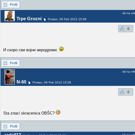
Profil
Idi na vr
Trpe Grozni
Poslao: 09 Feb 2012 15:08
0
И скоро сви војни аеродроми.
Profil
Idi na vr
N-60
Poslao: 09 Feb 2012 15:09
0
Sta znaci skracenica OBŠC?
Profil
rade012
Idi na vr