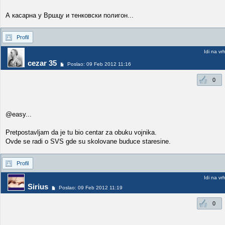
А касарна у Вршцу и тенковски полигон...
Profil
Idi na vr
cezar 35
Poslao: 09 Feb 2012 11:16
0
@easy...
Pretpostavljam da je tu bio centar za obuku vojnika.
Ovde se radi o SVS gde su skolovane buduce staresine.
Profil
Idi na vr
Sirius
Poslao: 09 Feb 2012 11:19
0