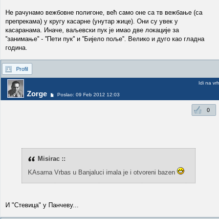
Не рачунамо вежбовне полигоне, већ само оне са тв вежбање (са
препрекама) у кругу касарне (унутар жице). Они су увек у
касаранама. Иначе, ваљевски пук је имао две локације за
''занимање'' - ''Пети пук'' и ''Бијело поље''. Велико и дуго као гладна
година.
Profil
Idi na vr
Zorge
Poslao: 09 Feb 2012 12:03
0
Misirac ::
KAsarna Vrbas u Banjaluci imala je i otvoreni bazen
И "Стевица" у Панчеву...