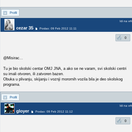
Profil
Idi na vr
cezar 35
Poslao: 09 Feb 2012 11:11
0
@Misirac...
Tu je bio skolski centar OMJ JNA, a ako se ne varam, svi skolski centri
su imali otvoren, ili zatvoren bazen.
Obuka u plivanju, skijanju i voznji morornih vozila bila je deo skolskog
programa.
Profil
Idi na vr
gloyer
Poslao: 09 Feb 2012 11:12
0