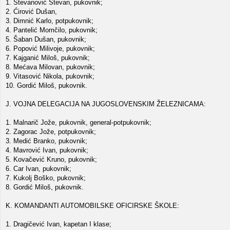
1. Stevanović Stevan, pukovnik;
2. Ćirović Dušan,
3. Dimnić Karlo, potpukovnik;
4. Pantelić Momčilo, pukovnik;
5. Šaban Dušan, pukovnik;
6. Popović Milivoje, pukovnik;
7. Kajganić Miloš, pukovnik;
8. Mećava Milovan, pukovnik;
9. Vitasović Nikola, pukovnik;
10. Gordić Miloš, pukovnik.
J. VOJNA DELEGACIJA NA JUGOSLOVENSKIM ŽELEZNICAMA:
1. Malnarič Jože, pukovnik, general-potpukovnik;
2. Zagorac Jože, potpukovnik;
3. Medić Branko, pukovnik;
4. Mavrović Ivan, pukovnik;
5. Kovačević Kruno, pukovnik;
6. Car Ivan, pukovnik;
7. Kukolj Boško, pukovnik;
8. Gordić Miloš, pukovnik.
K. KOMANDANTI AUTOMOBILSKE OFICIRSKE ŠKOLE:
1. Dragičević Ivan, kapetan I klase;