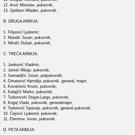
12. Arsić Miroslav, pukovnik;
13. Gjeldum Mladen, pukovnik.
B. DRUGA ARMIJA:
1. Filipović Ljubomir;
2. Mandić Jovan; pukovnik;
3. Nikolić Dušan, pukovnik;
C. TREĆA ARMIJA:
1. Janković Vladimir,
2. Jerinić Miloje, pukovnik;
3. Samardžić Jovan, potpukovnik;
4. Omanović Hamdija, pukovnik, general, major;
5. Kovačević Kruno, pukovnik;
6. Kalajžić Marko, pukovnik;
7. Todorovski Stojan-Largo, pukovnik;
8. Kogoj Vlado, pukovnik, generalmajor;
9. Todorović Spasoje, pukovnik, general pukovnik;
10. Čejović Ljubomir, pukovnik;
11. Elemirov Jovan, pukovnik.
D. PETA ARMIJA: