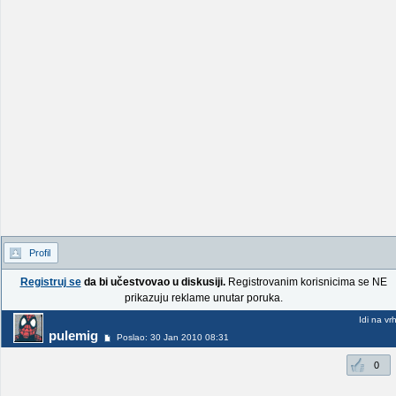
Profil
Registruj se
da bi učestvovao u diskusiji.
Registrovanim korisnicima se NE
prikazuju reklame unutar poruka.
Idi na vr
pulemig
Poslao: 30 Jan 2010 08:31
0