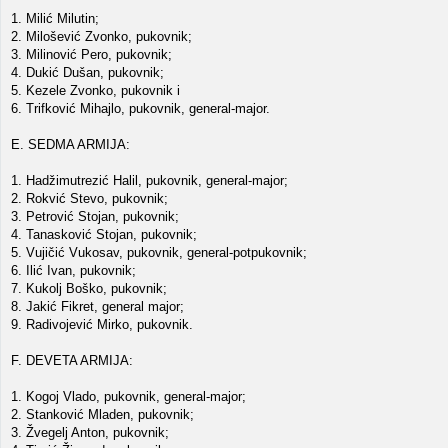
1. Milić Milutin;
2. Milošević Zvonko, pukovnik;
3. Milinović Pero, pukovnik;
4. Dukić Dušan, pukovnik;
5. Kezele Zvonko, pukovnik i
6. Trifković Mihajlo, pukovnik, general-major.
E. SEDMA ARMIJA:
1. Hadžimutrezić Halil, pukovnik, general-major;
2. Rokvić Stevo, pukovnik;
3. Petrović Stojan, pukovnik;
4. Tanasković Stojan, pukovnik;
5. Vujičić Vukosav, pukovnik, general-potpukovnik;
6. Ilić Ivan, pukovnik;
7. Kukolj Boško, pukovnik;
8. Jakić Fikret, general major;
9. Radivojević Mirko, pukovnik.
F. DEVETA ARMIJA:
1. Kogoj Vlado, pukovnik, general-major;
2. Stanković Mladen, pukovnik;
3. Žvegelj Anton, pukovnik;