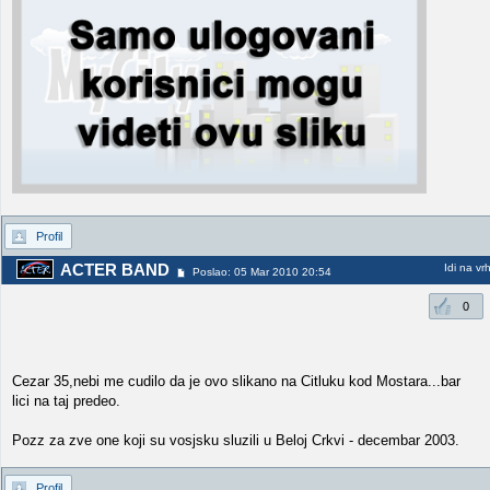
Profil
ACTER BAND
Idi na vr
Poslao: 05 Mar 2010 20:54
0
Cezar 35,nebi me cudilo da je ovo slikano na Citluku kod Mostara...bar
lici na taj predeo.
Pozz za zve one koji su vosjsku sluzili u Beloj Crkvi - decembar 2003.
Profil