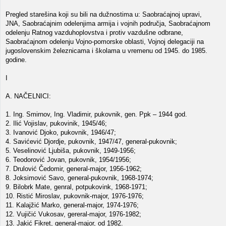
Pregled starešina koji su bili na dužnostima u: Saobraćajnoj upravi,
JNA, Saobraćajnim odelenjima armija i vojnih područja, Saobraćajnom
odelenju Ratnog vazduhoplovstva i protiv vazdušne odbrane,
Saobraćajnom odelenju Vojno-pomorske oblasti, Vojnoj delegaciji na
jugoslovenskim železnicama i školama u vremenu od 1945. do 1985.
godine.
I
A. NAČELNICI:
1. Ing. Smirnov, Ing. Vladimir, pukovnik, gen. Ppk – 1944 god.
2. Ilić Vojislav, pukovinik, 1945/46;
3. Ivanović Djoko, pukovnik, 1946/47;
4. Savićević Djordje, pukovnik, 1947/47, general-pukovnik;
5. Veselinović Ljubiša, pukovnik, 1949-1956;
6. Teodorović Jovan, pukovnik, 1954/1956;
7. Drulović Čedomir, general-major, 1956-1962;
8. Joksimović Savo, general-pukovnik, 1968-1974;
9. Bilobrk Mate, genral, potpukovink, 1968-1971;
10. Ristić Miroslav, pukovnik-major, 1976-1976;
11. Kalajžić Marko, general-major, 1974-1976;
12. Vujičić Vukosav, gereral-major, 1976-1982;
13. Jakić Fikret, general-major, od 1982.