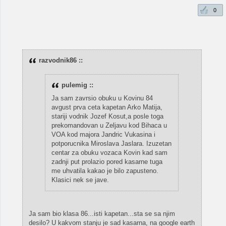
0
razvodnik86 ::
pulemig ::
Ja sam zavrsio obuku u Kovinu 84
avgust prva ceta kapetan Arko Matija,
stariji vodnik Jozef Kosut,a posle toga
prekomandovan u Zeljavu kod Bihaca u
VOA kod majora Jandric Vukasina i
potporucnika Miroslava Jaslara. Izuzetan
centar za obuku vozaca Kovin kad sam
zadnji put prolazio pored kasarne tuga
me uhvatila kakao je bilo zapusteno.
Klasici nek se jave.
Ja sam bio klasa 86...isti kapetan...sta se sa njim
desilo? U kakvom stanju je sad kasarna, na google earth