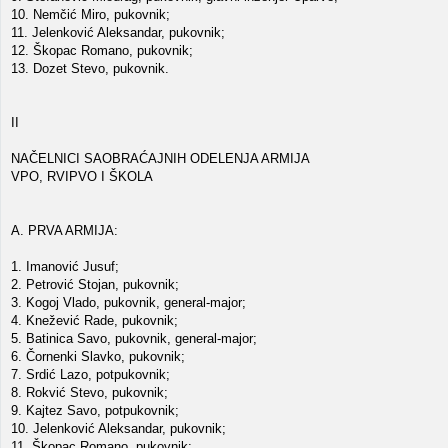
10. Nemčić Miro, pukovnik;
11. Jelenković Aleksandar, pukovnik;
12. Škopac Romano, pukovnik;
13. Dozet Stevo, pukovnik.
II
NAČELNICI SAOBRAĆAJNIH ODELENJA ARMIJA
VPO, RVIPVO I ŠKOLA
A. PRVA ARMIJA:
1. Imanović Jusuf;
2. Petrović Stojan, pukovnik;
3. Kogoj Vlado, pukovnik, general-major;
4. Knežević Rade, pukovnik;
5. Batinica Savo, pukovnik, general-major;
6. Čornenki Slavko, pukovnik;
7. Srdić Lazo, potpukovnik;
8. Rokvić Stevo, pukovnik;
9. Kajtez Savo, potpukovnik;
10. Jelenković Aleksandar, pukovnik;
11. Škopac Romano, pukovnik;