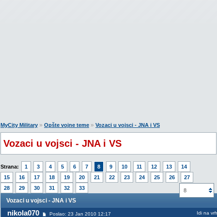
»
»
MyCity Military
Opšte vojne teme
Vozaci u vojsci - JNA i VS
Vozaci u vojsci - JNA i VS
Strana:
1
3
4
5
6
7
8
9
10
11
12
13
14
15
16
17
18
19
20
21
22
23
24
25
26
27
28
29
30
31
32
33
8
Vozaci u vojsci - JNA i VS
nikola070
Idi na vr
Poslao: 23 Jan 2010 12:17