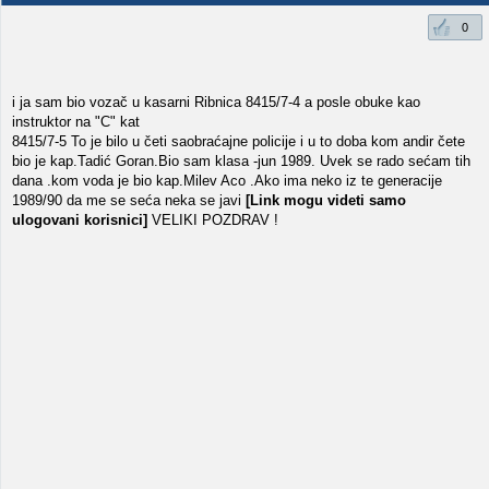
0
i ja sam bio vozač u kasarni Ribnica 8415/7-4 a posle obuke kao
instruktor na "C" kat
8415/7-5 To je bilo u četi saobraćajne policije i u to doba kom andir čete
bio je kap.Tadić Goran.Bio sam klasa -jun 1989. Uvek se rado sećam tih
dana .kom voda je bio kap.Milev Aco .Ako ima neko iz te generacije
1989/90 da me se seća neka se javi
[Link mogu videti samo
ulogovani korisnici]
VELIKI POZDRAV !