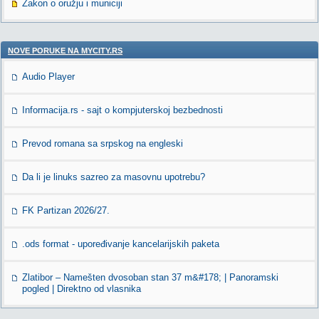
Zakon o oružju i municiji
NOVE PORUKE NA MYCITY.RS
Audio Player
Informacija.rs - sajt o kompjuterskoj bezbednosti
Prevod romana sa srpskog na engleski
Da li je linuks sazreo za masovnu upotrebu?
FK Partizan 2026/27.
.ods format - upoređivanje kancelarijskih paketa
Zlatibor – Namešten dvosoban stan 37 m&#178; | Panoramski
pogled | Direktno od vlasnika