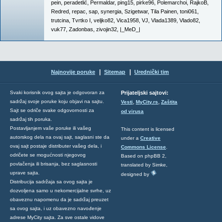
pein
,
peradetlić
,
Permaldar
,
ping15
,
pirke96
,
Polemarchoi
,
RajkoB
,
Redred
,
repac
,
sap
,
synergia
,
Szigetwar
,
Tila Painen
,
toni061
,
trutcina
,
Tvrtko I
,
veljko82
,
Vica1958
,
VJ
,
Vlada1389
,
Vlado82
,
vuk77
,
Zadonbas
,
zivojin32
,
|_MeD_|
|
|
Najnovije poruke
Sitemap
Urednički tim
Svaki korisnik ovog sajta je odgovoran za
Prijateljski sajtovi:
,
,
sadržaj svoje poruke koju objavi na sajtu.
Vesti
MyCity.rs
Zaštita
Sajt se odriče svake odgovornosti za
od virusa
sadržaj tih poruka.
Postavljanjem vaše poruke ili vašeg
This content is licensed
autorskog dela na ovaj sajt, saglasni ste da
under a
Creative
ovaj sajt postaje distributer vašeg dela, i
Commons License
.
odričete se mogućnosti njegovog
Based on phpBB 2,
povlačenja ili brisanja, bez saglasnosti
translated by Simke,
uprave sajta.
designed by
Distribucija sadržaja sa ovog sajta je
dozvoljena samo u nekomercijalne svrhe, uz
obaveznu napomenu da je sadržaj preuzet
sa ovog sajta, i uz obavezno navođenje
adrese MyCity sajta. Za sve ostale vidove