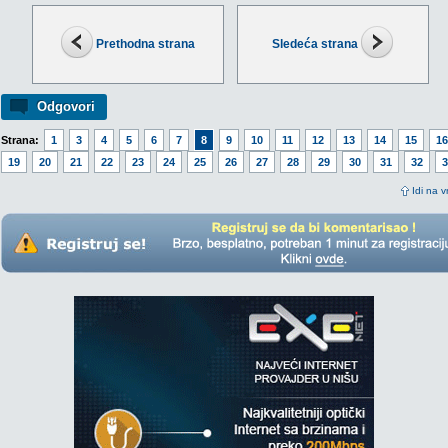
Prethodna strana
Sledeća strana
Odgovori
Strana:
1
3
4
5
6
7
8
9
10
11
12
13
14
15
16
19
20
21
22
23
24
25
26
27
28
29
30
31
32
3
Idi na v