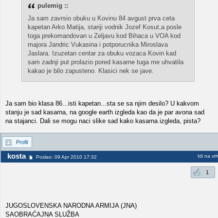
pulemig ::
Ja sam zavrsio obuku u Kovinu 84 avgust prva ceta
kapetan Arko Matija, stariji vodnik Jozef Kosut,a posle
toga prekomandovan u Zeljavu kod Bihaca u VOA kod
majora Jandric Vukasina i potporucnika Miroslava
Jaslara. Izuzetan centar za obuku vozaca Kovin kad
sam zadnji put prolazio pored kasarne tuga me uhvatila
kakao je bilo zapusteno. Klasici nek se jave.
Ja sam bio klasa 86...isti kapetan...sta se sa njim desilo? U kakvom
stanju je sad kasarna, na google earth izgleda kao da je par avona sad
na stajanci. Dali se mogu naci slike sad kako kasarna izgleda, pista?
Profil
kosta
Idi na vr
Poslao: 09 Apr 2010 17:32
1
JUGOSLOVENSKA NARODNA ARMIJA (JNA)
SAOBRAĆAJNA SLUŽBA