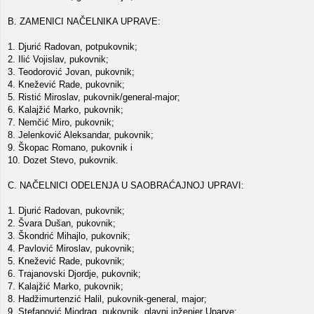
B. ZAMENICI NAČELNIKA UPRAVE:
1. Djurić Radovan, potpukovnik;
2. Ilić Vojislav, pukovnik;
3. Teodorović Jovan, pukovnik;
4. Knežević Rade, pukovnik;
5. Ristić Miroslav, pukovnik/general-major;
6. Kalajžić Marko, pukovnik;
7. Nemčić Miro, pukovnik;
8. Jelenković Aleksandar, pukovnik;
9. Škopac Romano, pukovnik i
10. Dozet Stevo, pukovnik.
C. NAČELNICI ODELENJA U SAOBRAĆAJNOJ UPRAVI:
1. Djurić Radovan, pukovnik;
2. Švara Dušan, pukovnik;
3. Škondrić Mihajlo, pukovnik;
4. Pavlović Miroslav, pukovnik;
5. Knežević Rade, pukovnik;
6. Trajanovski Djordje, pukovnik;
7. Kalajžić Marko, pukovnik;
8. Hadžimurtenzić Halil, pukovnik-general, major;
9. Stefanović Miodrag, pukovnik, glavni inženjer Uparve;