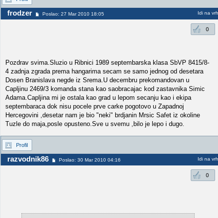
frodzer
Idi na vr
Poslao: 27 Mar 2010 18:05
0
Pozdrav svima.Sluzio u Ribnici 1989 septembarska klasa SbVP 8415/8-
4 zadnja zgrada prema hangarima secam se samo jednog od desetara
Dosen Branislava negde iz Srema.U decembru prekomandovan u
Capljinu 2469/3 komanda stana kao saobracajac kod zastavnika Simic
Adama.Capljina mi je ostala kao grad u lepom secanju kao i ekipa
septembaraca dok nisu pocele prve carke pogotovo u Zapadnoj
Hercegovini ,desetar nam je bio "neki" brdjanin Mrsic Safet iz okoline
Tuzle do maja,posle opusteno.Sve u svemu ,bilo je lepo i dugo.
Profil
razvodnik86
Idi na vr
Poslao: 30 Mar 2010 04:16
0