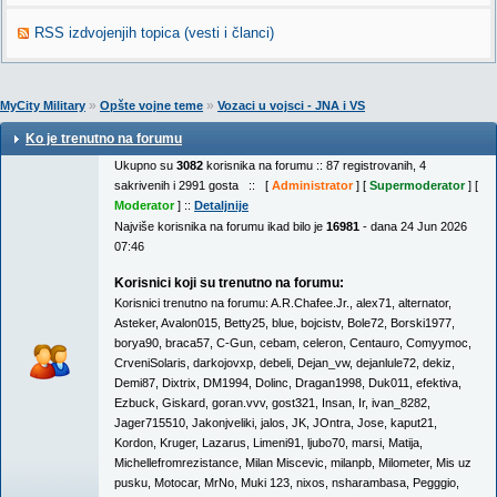
RSS izdvojenjih topica (vesti i članci)
»
»
MyCity Military
Opšte vojne teme
Vozaci u vojsci - JNA i VS
Ko je trenutno na forumu
Ukupno su
3082
korisnika na forumu :: 87 registrovanih, 4
sakrivenih i 2991 gosta :: [
Administrator
] [
Supermoderator
] [
Moderator
] ::
Detaljnije
Najviše korisnika na forumu ikad bilo je
16981
- dana 24 Jun 2026
07:46
Korisnici koji su trenutno na forumu:
Korisnici trenutno na forumu:
A.R.Chafee.Jr.
,
alex71
,
alternator
,
Asteker
,
Avalon015
,
Betty25
,
blue
,
bojcistv
,
Bole72
,
Borski1977
,
borya90
,
braca57
,
C-Gun
,
cebam
,
celeron
,
Centauro
,
Comyymoc
,
CrveniSolaris
,
darkojovxp
,
debeli
,
Dejan_vw
,
dejanlule72
,
dekiz
,
Demi87
,
Dixtrix
,
DM1994
,
Dolinc
,
Dragan1998
,
Duk011
,
efektiva
,
Ezbuck
,
Giskard
,
goran.vvv
,
gost321
,
Insan
,
Ir
,
ivan_8282
,
Jager715510
,
Jakonjveliki
,
jalos
,
JK
,
JOntra
,
Jose
,
kaput21
,
Kordon
,
Kruger
,
Lazarus
,
Limeni91
,
ljubo70
,
marsi
,
Matija
,
Michellefromrezistance
,
Milan Miscevic
,
milanpb
,
Milometer
,
Mis uz
pusku
,
Motocar
,
MrNo
,
Muki 123
,
nixos
,
nsharambasa
,
Pegggio
,