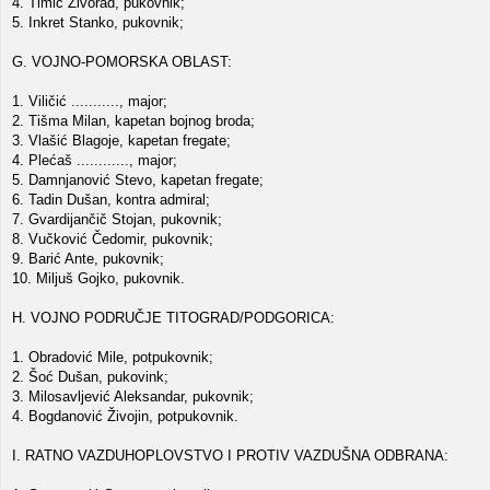
4. Timić Živorad, pukovnik;
5. Inkret Stanko, pukovnik;
G. VOJNO-POMORSKA OBLAST:
1. Viličić ..........., major;
2. Tišma Milan, kapetan bojnog broda;
3. Vlašić Blagoje, kapetan fregate;
4. Plećaš ............, major;
5. Damnjanović Stevo, kapetan fregate;
6. Tadin Dušan, kontra admiral;
7. Gvardijančič Stojan, pukovnik;
8. Vučković Čedomir, pukovnik;
9. Barić Ante, pukovnik;
10. Miljuš Gojko, pukovnik.
H. VOJNO PODRUČJE TITOGRAD/PODGORICA:
1. Obradović Mile, potpukovnik;
2. Šoć Dušan, pukovink;
3. Milosavljević Aleksandar, pukovnik;
4. Bogdanović Živojin, potpukovnik.
I. RATNO VAZDUHOPLOVSTVO I PROTIV VAZDUŠNA ODBRANA: