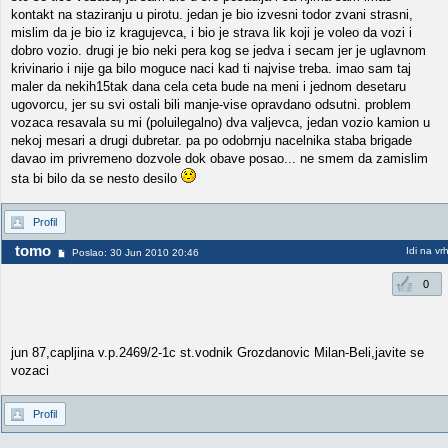
kontakt na staziranju u pirotu. jedan je bio izvesni todor zvani strasni,
mislim da je bio iz kragujevca, i bio je strava lik koji je voleo da vozi i
dobro vozio. drugi je bio neki pera kog se jedva i secam jer je uglavnom
krivinario i nije ga bilo moguce naci kad ti najvise treba. imao sam taj
maler da nekih15tak dana cela ceta bude na meni i jednom desetaru
ugovorcu, jer su svi ostali bili manje-vise opravdano odsutni. problem
vozaca resavala su mi (poluilegalno) dva valjevca, jedan vozio kamion u
nekoj mesari a drugi dubretar. pa po odobrnju nacelnika staba brigade
davao im privremeno dozvole dok obave posao... ne smem da zamislim
sta bi bilo da se nesto desilo
Profil
tomo
Idi na vr
Poslao: 30 Jun 2010 20:46
0
jun 87,capljina v.p.2469/2-1c st.vodnik Grozdanovic Milan-Beli,javite se
vozaci
Profil