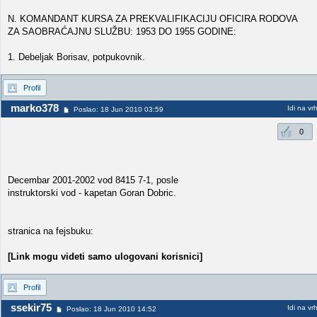
N. KOMANDANT KURSA ZA PREKVALIFIKACIJU OFICIRA RODOVA
ZA SAOBRAĆAJNU SLUŽBU: 1953 DO 1955 GODINE:
1. Debeljak Borisav, potpukovnik.
Profil
marko378
Idi na vr
Poslao: 18 Jun 2010 03:59
0
Decembar 2001-2002 vod 8415 7-1, posle
instruktorski vod - kapetan Goran Dobric.
stranica na fejsbuku:
[Link mogu videti samo ulogovani korisnici]
Profil
ssekir75
Idi na vr
Poslao: 18 Jun 2010 14:52