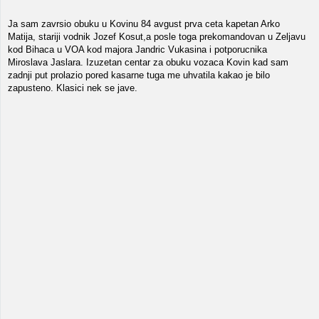
Ja sam zavrsio obuku u Kovinu 84 avgust prva ceta kapetan Arko
Matija, stariji vodnik Jozef Kosut,a posle toga prekomandovan u Zeljavu
kod Bihaca u VOA kod majora Jandric Vukasina i potporucnika
Miroslava Jaslara. Izuzetan centar za obuku vozaca Kovin kad sam
zadnji put prolazio pored kasarne tuga me uhvatila kakao je bilo
zapusteno. Klasici nek se jave.