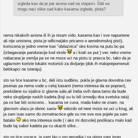
izgleda kao da je par avona sad na stajanci. Dali se
mogu naci slike sad kako kasarna izgleda, pista?
nema nikakvih aviona ili ih ja nisam vido, kasarna kao i sve napustene
ali nije unistena, pista je odlicna(ako pricamo o aerodromskoj pisti),
koriscena je jedno vreme kao "obilaznica" oko kovina na putu bc-pa
(izbegavanje panduracije kod skole
a i krati se put ) vec neko vreme
nabacana je zemlja pa se ne moze uci na pistu iz pravca bc, tako da je
uglavnom koriste lokalni motoristi za divljanje (dok ih maloprepomenuti
belokapci ne isteraju).
sto se tice kasarne u bc, deli istu sudbinu. pukla je glavna dovodna cev
jesenas pa nema vode u celoj kasarni (nema interesa da se popravi),
poskidane su sijalice iz glavne sale,ali treba ovih dana tamo da bude
neko skupljanje ruskih kadeta (koji su tu bili izmedju dva svetska rata)
pa ce bar biti ocisceno... kasarna se cuva, mada kako ne znam. na
glavnom ulazu je obnoc sarov
odozdo od nere moze se uci u krug, ali
ja sam isao samo do osmatracnice gde su me sve ose pojele pa sam
batalio
ako ima interesa ovde ( i ako mi dozvole) poslikacu malo kad
bude taj sabor kadeta pa cu okaciti slike...
sto se tice vozaca, ja sam bio u sro pesadija i sa njima sam imao