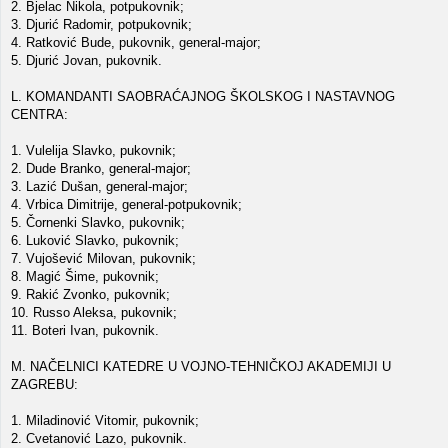
2. Bjelac Nikola, potpukovnik;
3. Djurić Radomir, potpukovnik;
4. Ratković Bude, pukovnik, general-major;
5. Djurić Jovan, pukovnik.
L. KOMANDANTI SAOBRAĆAJNOG ŠKOLSKOG I NASTAVNOG
CENTRA:
1. Vulelija Slavko, pukovnik;
2. Dude Branko, general-major;
3. Lazić Dušan, general-major;
4. Vrbica Dimitrije, general-potpukovnik;
5. Čornenki Slavko, pukovnik;
6. Luković Slavko, pukovnik;
7. Vujošević Milovan, pukovnik;
8. Magić Šime, pukovnik;
9. Rakić Zvonko, pukovnik;
10. Russo Aleksa, pukovnik;
11. Boteri Ivan, pukovnik.
M. NAČELNICI KATEDRE U VOJNO-TEHNIČKOJ AKADEMIJI U
ZAGREBU:
1. Miladinović Vitomir, pukovnik;
2. Cvetanović Lazo, pukovnik.