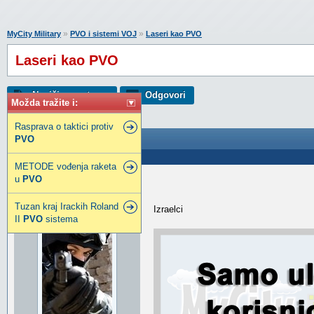
»
»
MyCity Military
PVO i sistemi VOJ
Laseri kao PVO
Laseri kao PVO
Napiši novu temu
Odgovori
Možda tražite i:
Rasprava o taktici protiv
PVO
Laseri kao PVO
Poslao: 08 Jul 2022 22:05
METODE vođenja raketa
u
PVO
djox
djox
Tuzan kraj Irackih Roland
Izraelci
II
PVO
sistema