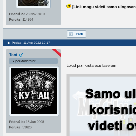
[Link mogu videti samo ulogovani
Pridružio:
23 Nov 2010
Poruke:
114984
Profil
Poslao: 11 Avg 2022 19:17
Toni
SuperModerator
Lokid przi krstarecu laserom
Pridružio:
18 Jun 2008
Poruke:
33626