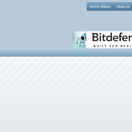
MyCity Military
Uloguj se