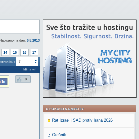
Napisano na dan:
6.5.2013
14
15
16
17
7
stranicu:
Idi na vrh
0
U FOKUSU NA MYCITY
Rat Izrael i SAD protiv Irana 2026
Orešnik