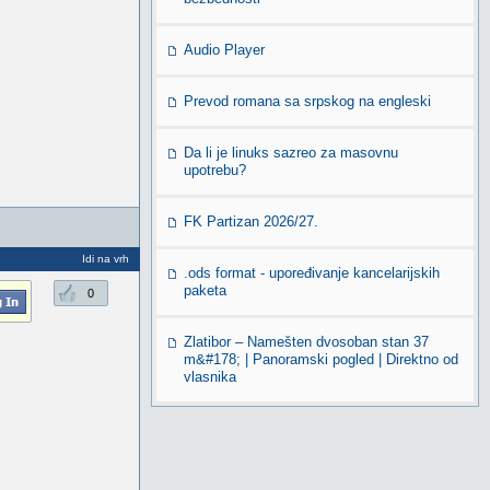
Audio Player
Prevod romana sa srpskog na engleski
Da li je linuks sazreo za masovnu
upotrebu?
FK Partizan 2026/27.
Idi na vrh
.ods format - upoređivanje kancelarijskih
paketa
0
Zlatibor – Namešten dvosoban stan 37
m&#178; | Panoramski pogled | Direktno od
vlasnika