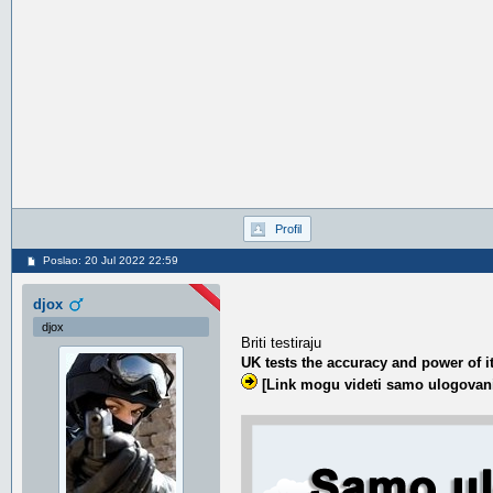
Profil
Poslao: 20 Jul 2022 22:59
djox
djox
Briti testiraju
UK tests the accuracy and power of i
[Link mogu videti samo ulogovani