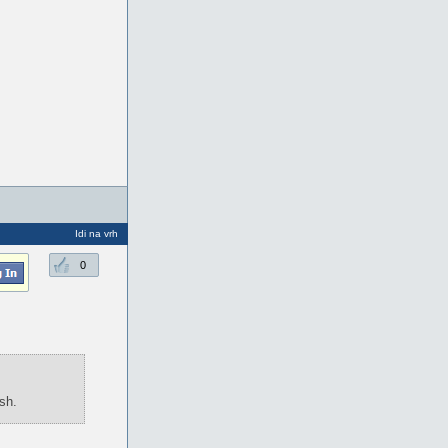
Idi na vrh
0
sh.