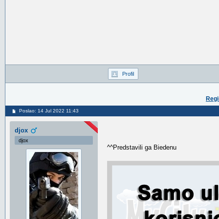
Profil
Regi
Poslao: 14 Jul 2022 11:43
djox
djox
^^Predstavili ga Biedenu