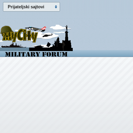
Prijateljski sajtovi