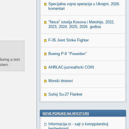
Specijalna vojna operacija u Ukrajini, 2026.
komentari
"Nova" istorija Kosova i Metohije, 2022,
2023, 2024, 2025, 2026. godina
F-35 Joint Strike Fighter
Boeing P-8 ’’Poseidon’’
uring a test
ystem.
AHRLAC-juznoafricki COIN
Morski dronovi
Suhoj Su-27 Flanker
NOVE PORUKE NA MYCITY.RS
Informacija.rs - sajt o kompjuterskoj
bezbednosti