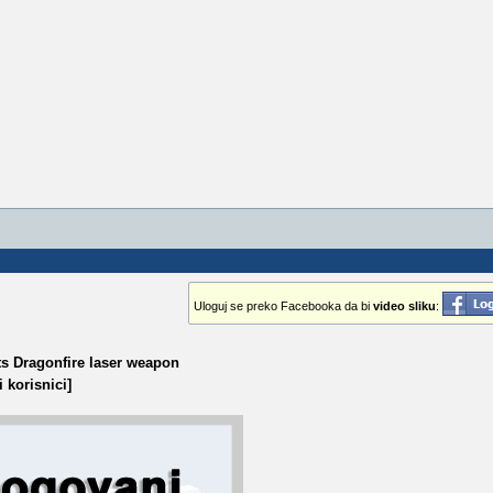
Uloguj se preko Facebooka da bi
video sliku
:
ts Dragonfire laser weapon
 korisnici]