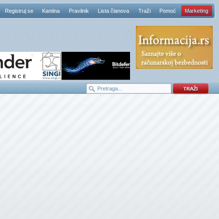
Registruj se
Kantina
Pravilnik
Lista članova
Traži
Pomoć
Marketing