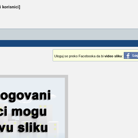
 korisnici]
Uloguj se preko Facebooka da bi
video sliku
: