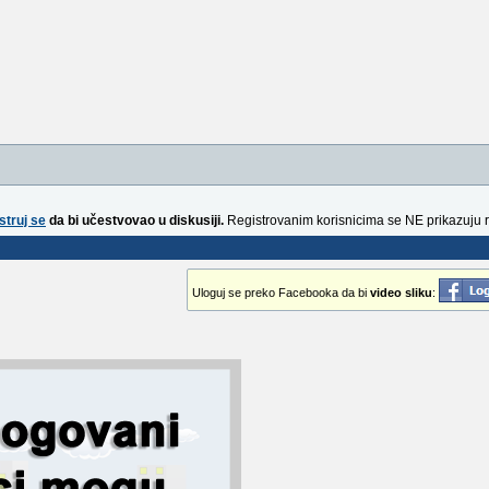
struj se
da bi učestvovao u diskusiji.
Registrovanim korisnicima se NE prikazuju 
Uloguj se preko Facebooka da bi
video sliku
: