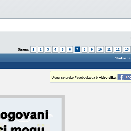
Strana:
1
2
3
4
5
6
7
8
9
10
11
12
13
Skokni na 
Uloguj se preko Facebooka da bi
video sliku
: