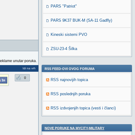
PARS "Patriot"
PARS 9K37 BUK-M (SA-11 Gadfly)
Kineski sistemi PVO
ZSU-23-4 Šilka
reklame unutar poruka.
Idi na vrh
RSS FEED-OVI OVOG FORUMA
0
RSS najnovijih topica
RSS poslednjih poruka
RSS izdvojenjih topica (vesti i članci)
NOVE PORUKE NA MYCITY-MILITARY