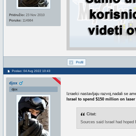
Pridružio:
23 Nov 2010
Poruke:
114984
Profil
Poslao: 04 Avg 2022 10:43
djox
djox
Izraelci nastavljaju razvoj,nadali se am
Israel to spend $150 million on laser
Citat:
Sources said Israel had hoped B